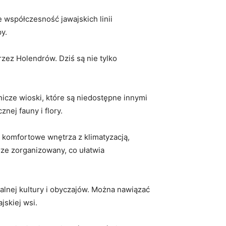
 ⁤współczesność jawajskich linii
y.
zez Holendrów.⁢ Dziś są nie ⁢tylko
nicze wioski, które są niedostępne innymi
znej fauny i flory.
ą komfortowe wnętrza z klimatyzacją,
ze ​zorganizowany, co ułatwia
nej⁢ kultury ⁤i obyczajów. Można⁤ nawiązać
jskiej wsi.