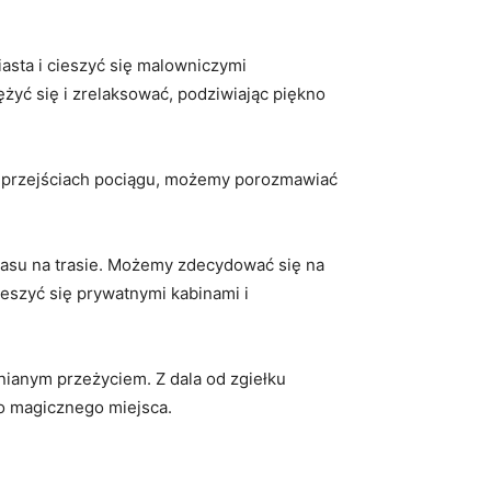
ta ‌i cieszyć się⁢ malowniczymi
ć się ‌i⁢ zrelaksować, podziwiając​ piękno
 po przejściach pociągu, możemy porozmawiać‍
asu na‌ trasie. Możemy zdecydować się na
ieszyć się prywatnymi kabinami i
nianym przeżyciem. Z dala od zgiełku
go magicznego ‌miejsca.