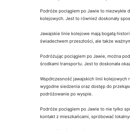
Podróże pociągiem po Jawie⁣ to niezwykłe‌ do
kolejowych.⁣ Jest to również doskonały spo
Jawajskie linie kolejowe ‌mają bogatą histor
świadectwem przeszłości, ale⁢ także ważnym
Podróżując pociągiem po ‌Jawie, można⁢ podz
środkami transportu.⁢ Jest⁣ to doskonała ‍oka
Współczesność jawajskich ​linii kolejowych​
wygodne siedzenia oraz dostęp ‍do przekąsek
podróżowanie ⁢po wyspie.
Podróże pociągiem po Jawie to nie tylko⁤ sp
kontakt z ⁤mieszkańcami,⁤ spróbować lokalnyc