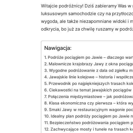
Witajcie podróżnicy! Dziś ‍zabieramy Was w 
⁣luksusowym samochodzie czy na przytłoczone
wygoda, ale także niezapomniane⁣ widoki i ma
odkrycia,⁤ bo już za chwilę ruszamy w podróż
Nawigacja:
Podróże pociągiem po⁢ Jawie – dlaczego war
Malownicze krajobrazy Jawy z​ okna⁤ pociąg
Wygodne ⁣podróżowanie z dala od⁤ zgiełku m
Jawajskie linie kolejowe –​ historia i współc
Przewodnik po ‍najpiękniejszych trasach k
Ciekawostki na temat jawajskich pociągów
Połączenia międzymiastowe – jak podróżowa
Klasa ekonomiczna czy pierwsza – która ⁢w
Smaki Jawy w restauracyjnym wagonie ​poc
Idealny ⁤plan podróży⁣ pociągiem ⁤po Jawie 
Bezpieczeństwo podróżowania pociągiem p
Zachwycające mosty i tunele na trasach ⁤