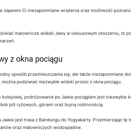
ie⁤ zapewni Ci niezapomniane wrażenia oraz możliwość poznania l
podziwiać malownicze‍ widoki Jawy w luksusowym otoczeniu, to 
 marzeń.
y z​ okna⁤ pociągu
odny sposób⁣ przemieszczania się, ale także niezapomniane doś
 można podziwiać​ niezwykłe widoki prosto⁢ z okna pociągu.
e kolejowej, podróżowanie po Jawie⁣ pociągiem jest‍ niezwykle k
obok pól ryżowych, górami oraz bujną roślinnością.
 Jawie jest trasa z Bandungu​ do Yogyakarty. ⁢Przemierzając tę​ t
ulkanów oraz malowniczych wodospadów.