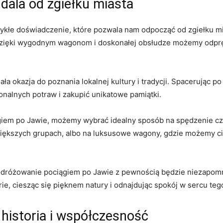
ala od⁤ zgiełku miasta
kłe doświadczenie, które pozwala nam odpocząć od‍ zgiełku mias
Dzięki wygodnym⁣ wagonom i​ doskonałej obsłudze możemy odpręży
onała okazja do poznania lokalnej kultury i tradycji. Spacerując
lnych potraw i⁤ zakupić ​unikatowe‌ pamiątki.
em po Jawie, ⁢możemy wybrać idealny sposób ⁣na spędzenie cz
większych grupach, albo na luksusowe wagony, ⁣gdzie możemy ​c
odróżowanie pociągiem po Jawie​ z pewnością będzie​ niezapom
e, ‍ciesząc się pięknem⁣ natury i‍ odnajdując‌ spokój w ⁤sercu te
​ historia i współczesność