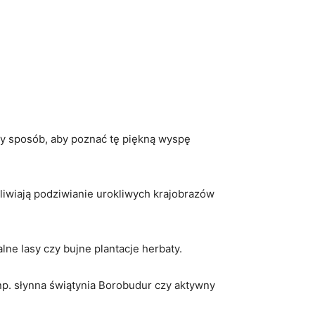
ny sposób, aby⁣ poznać tę piękną wyspę
żliwiają podziwianie urokliwych krajobrazów
ne lasy czy‍ bujne plantacje herbaty.
np. słynna ​świątynia Borobudur czy aktywny