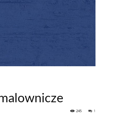
 malownicze
245
1