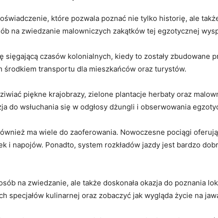
świadczenie, które⁢ pozwala poznać nie tylko historię, ale także
sób na zwiedzanie malowniczych zakątków tej⁢ egzotycznej wysp
ię⁣ sięgającą czasów kolonialnych, kiedy to zostały zbudowane pr
 ‍środkiem transportu dla mieszkańców oraz turystów.
iwiać piękne krajobrazy, zielone plantacje herbaty​ oraz ​malow
zja‍ do wsłuchania się w odgłosy⁤ dżungli i obserwowania‍ egzotyc
 również ma wiele ⁤do zaoferowania.​ Nowoczesne pociągi​ oferuj
‍ i napojów. Ponadto, system⁣ rozkładów jazdy ⁣jest bardzo dobr
osób na zwiedzanie, ale także doskonała okazja do poznania lokal
h specjałów kulinarnej⁤ oraz zobaczyć ​jak wygląda ​życie na jawa