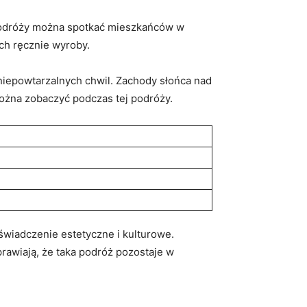
 podróży można spotkać mieszkańców w ​
h ⁣ręcznie‍ wyroby.
⁤niepowtarzalnych chwil. Zachody słońca ​nad
ożna zobaczyć​ podczas tej podróży.
oświadczenie estetyczne i kulturowe.
awiają,⁤ że taka podróż​ pozostaje ​w