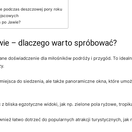
ie podczas ​deszczowej pory roku
iejscowych
m po Jawie?
wie – dlaczego warto ​spróbować?
ane doświadczenie dla⁣ miłośników podróży‌ i przygód. To⁢ ideal
y.
e miejsca do siedzenia, ale także panoramiczne⁣ okna, które umo
 bliska egzotyczne widoki, jak np. zielone pola ryżowe, tropikal
ież łatwo dotrzeć do ​popularnych atrakcji turystycznych, jak 