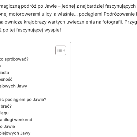
magiczną podróż po Jawie – jednej z najbardziej fascynujących 
j motorowerami ulicy, a⁤ właśnie… pociągiem! Podróżowanie kolej
lownicze krajobrazy wartych uwiecznienia ⁣na‌ fotografii. ​Przyg
 ⁢po tej fascynującej wyspie!
to ​spróbować?
u
iasta
zesność
olejowych Jawy
ć pociągiem ​po Jawie?
ybrać?
iągu
na ⁣długi weekend
o Jawie
kolejowych Jawy