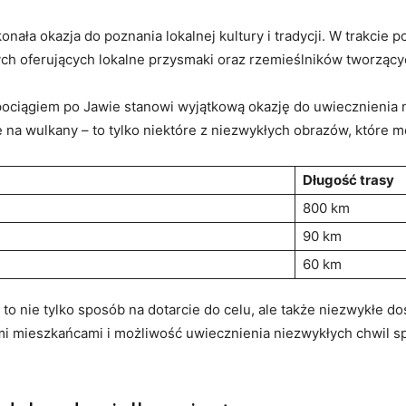
onała okazja do poznania lokalnej kultury i tradycji. W trakcie
h oferujących lokalne przysmaki ⁣oraz⁢ rzemieślników tworzącyc
 pociągiem po Jawie stanowi wyjątkową ⁤okazję do uwiecznienia 
na wulkany ‌– to tylko niektóre z niezwykłych obrazów, które m
Długość trasy
800 km
90 km
60 km
 nie tylko sposób na⁤ dotarcie do celu, ale także niezwykłe‌ d
mi mieszkańcami i możliwość uwiecznienia⁣ niezwykłych chwil‌ spr