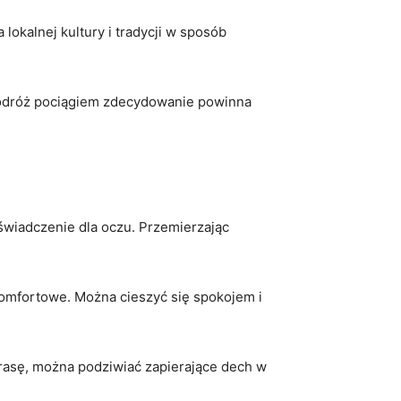
okalnej kultury i ⁣tradycji w sposób
podróż pociągiem zdecydowanie⁤ powinna
wiadczenie dla oczu. Przemierzając​
omfortowe. Można ​cieszyć się spokojem i⁤
rasę,​ można⁤ podziwiać‍ zapierające dech w