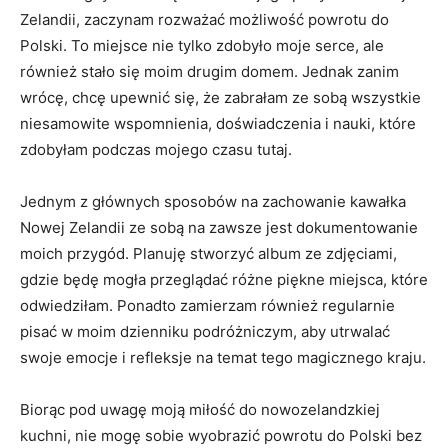
Zelandii, zaczynam rozważać możliwość powrotu do
Polski.⁣ To miejsce nie tylko zdobyło moje serce, ale
również stało⁢ się moim drugim ⁢domem. Jednak zanim
wrócę, chcę upewnić się, że ‌zabrałam ze⁣ sobą⁣ wszystkie
niesamowite⁣ wspomnienia, doświadczenia i ⁢nauki, które
zdobyłam podczas mojego czasu tutaj.
Jednym z głównych sposobów⁢ na zachowanie kawałka
Nowej Zelandii ⁤ze‌ sobą na zawsze jest dokumentowanie
moich przygód.‍ Planuję‍ stworzyć album ​ze zdjęciami,
gdzie będę mogła przeglądać różne piękne miejsca, które
odwiedziłam. Ponadto zamierzam również‍ regularnie
pisać w⁣ moim dzienniku podróżniczym, aby utrwalać
swoje emocje i⁤ refleksje na⁤ temat tego magicznego kraju.
Biorąc pod uwagę moją miłość do nowozelandzkiej
kuchni, nie mogę sobie wyobrazić powrotu do Polski bez