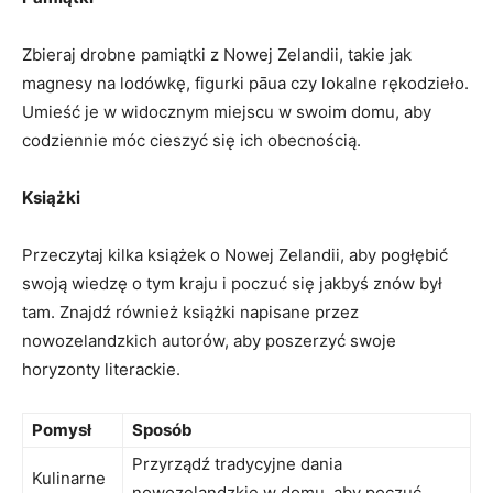
Zbieraj drobne pamiątki z Nowej Zelandii, takie jak
magnesy ⁤na lodówkę, figurki pāua czy lokalne rękodzieło.‌
Umieść ⁣je ⁢w widocznym miejscu w swoim domu, aby
codziennie móc cieszyć‌ się ich ‍obecnością.
Książki
Przeczytaj kilka książek o Nowej ‍Zelandii, aby pogłębić
swoją wiedzę o ‌tym kraju i poczuć się jakbyś⁤ znów⁢ był
tam. Znajdź również książki napisane przez
nowozelandzkich autorów, aby poszerzyć​ swoje
horyzonty literackie.
Pomysł
Sposób
Przyrządź tradycyjne dania
Kulinarne
nowozelandzkie ‍w domu, aby ⁤poczuć