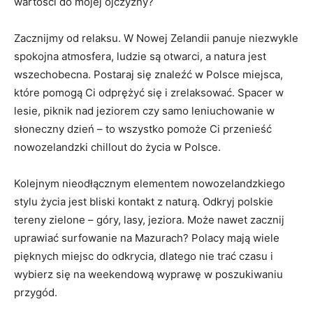
wartości ⁤do mojej ojczyzny?
Zacznijmy od relaksu. W Nowej Zelandii panuje niezwykle
spokojna atmosfera, ludzie‌ są otwarci,‌ a natura ‍jest
⁤wszechobecna. Postaraj się znaleźć w Polsce miejsca,
które pomogą​ Ci odprężyć się i ⁣zrelaksować. Spacer w
lesie, piknik nad jeziorem czy samo leniuchowanie w
słoneczny dzień – to wszystko pomoże Ci przenieść
nowozelandzki chillout do życia w Polsce.
Kolejnym nieodłącznym elementem⁣ nowozelandzkiego
stylu życia⁤ jest⁢ bliski kontakt z naturą. Odkryj polskie
tereny zielone –⁣ góry, lasy, jeziora. Może nawet zacznij
uprawiać surfowanie‌ na Mazurach? Polacy ‍mają wiele
pięknych miejsc do odkrycia, dlatego nie trać czasu i
wybierz się na weekendową ⁣wyprawę w poszukiwaniu
przygód.