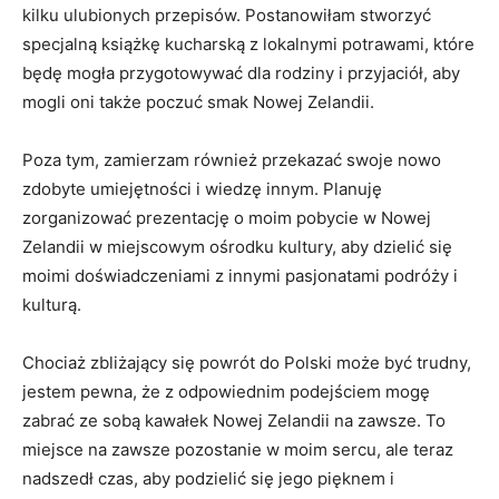
kilku ulubionych przepisów. Postanowiłam stworzyć
specjalną‍ książkę kucharską z lokalnymi potrawami, które
będę mogła przygotowywać dla rodziny i przyjaciół, aby
mogli oni także poczuć smak Nowej Zelandii.
Poza tym, zamierzam⁣ również ​przekazać swoje nowo
‌zdobyte umiejętności i wiedzę innym. Planuję
zorganizować​ prezentację o moim pobycie w Nowej
⁤Zelandii w miejscowym ⁢ośrodku kultury, aby dzielić‍ się
moimi doświadczeniami ‍z innymi pasjonatami podróży ⁣i
kulturą.
Chociaż zbliżający się powrót do Polski​ może być trudny,
jestem pewna, że ⁤z odpowiednim podejściem mogę
zabrać‌ ze sobą kawałek Nowej Zelandii na​ zawsze. To
miejsce na zawsze pozostanie w moim sercu, ale teraz
nadszedł⁢ czas, aby podzielić się jego pięknem i