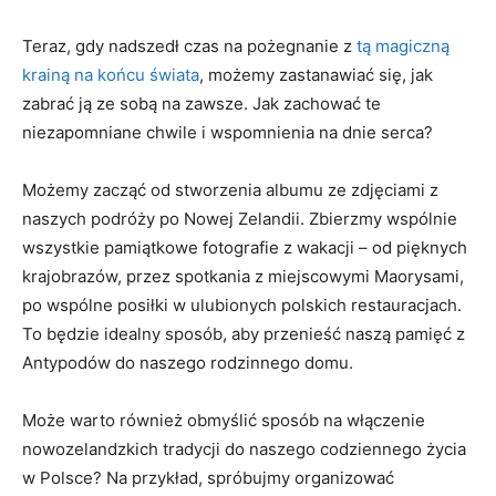
Teraz, gdy nadszedł⁢ czas na pożegnanie z
tą magiczną
krainą na⁢ końcu świata
, możemy⁤ zastanawiać się, jak
zabrać ją ze sobą na zawsze. Jak zachować te
niezapomniane chwile i ⁢wspomnienia na dnie serca?
Możemy zacząć od stworzenia ‌albumu ze zdjęciami z
naszych podróży po Nowej Zelandii. Zbierzmy ⁤wspólnie‍
wszystkie⁢ pamiątkowe fotografie z wakacji – od pięknych
krajobrazów,‍ przez spotkania z miejscowymi⁤ Maorysami,
po wspólne posiłki w ​ulubionych polskich restauracjach.
To​ będzie idealny sposób, ⁢aby przenieść⁣ naszą ‍pamięć ‌z
Antypodów do naszego rodzinnego domu.
Może warto również obmyślić sposób na‌ włączenie
nowozelandzkich ⁤tradycji do naszego codziennego życia‍
w Polsce? Na przykład, spróbujmy⁣ organizować