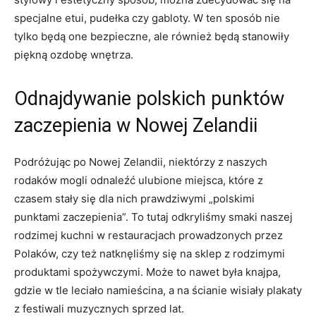
specjalne⁢ etui, pudełka czy gabloty. ‍W ten sposób nie
tylko będą one bezpieczne, ale również będą ‍stanowiły
piękną ozdobę wnętrza.
Odnajdywanie polskich punktów⁢
zaczepienia w Nowej Zelandii
Podróżując po Nowej Zelandii, niektórzy z naszych
rodaków mogli‌ odnaleźć ulubione miejsca, które z
czasem stały​ się dla ​nich⁤ prawdziwymi „polskimi
punktami zaczepienia”.‍ To tutaj odkryliśmy smaki naszej
rodzimej kuchni w restauracjach prowadzonych przez
Polaków, czy⁢ też natknęliśmy się ⁢na ⁢sklep z‌ rodzimymi
produktami spożywczymi. Może to nawet była knajpa,
gdzie w tle leciało namieścina, a na ścianie wisiały plakaty‍
z festiwali‍ muzycznych sprzed lat.