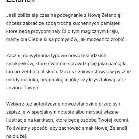
Jeśli zbliża ‌się czas ⁢na⁣ pożegnanie ⁤z Nową Zelandią i
chcesz zabrać ze sobą trochę kuchennych pamiątek,
‌które będą przypominały ​Ci⁣ o tym magicznym kraju,
mamy dla Ciebie kilka pomysłów, jak możesz to​ zrobić.
Zacznij⁣ od wybrania typowo nowozelandzkich
smakołyków, które świetnie ‌sprawdzą się jako pamiątki⁤
lub‍ prezent dla bliskich.⁣ Możesz ‌zainwestować w pyszne
miody manuka, oryginalną‍ mańkę czy kryształową sól z
Jeziora Tawpo.
Wybierz też⁢ autentyczne nowozelandzkie przepisy i
zapisz je w specjalnym notesie albo narysuj własne
ilustracje na kartkach, które będą ozdobą Twojej kuchni.
To świetny sposób, aby zachować smak‌ Nowej Zelandii
na dłużej.