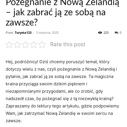
Pożegnanie z Nową Zelandią
– jak zabrać ją ze sobą na
zawsze?
Przez
Turysta123
-
3 sierpnia, 2025
225
0
Rate this post
Hej, podróżnicy! Dziś chcemy poruszyć temat, który
dotyczy wielu⁤ z‌ nas, czyli pożegnanie z Nową Zelandią i
⁢pytanie, jak zabrać ją ⁤ze sobą na zawsze. Ta‍ magiczna
kraina przyciąga swoim dzikim pięknem‍ i
niezapomnianymi przygodami, ale co ⁣zrobić, gdy
nadszedł czas, by pożegnać się z ⁣tą‌ niezwykłą krainą?
Zapraszamy do lektury tego artykułu, gdzie⁤ podpowiemy
Wam, jak zatrzymać Nową Zelandię ‍w swoim sercu ‍na
zawsze.