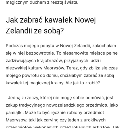
magicznym duchem z resztą świata.
Jak zabrać kawałek Nowej
Zelandii‍ ze sobą?
Podczas mojego pobytu⁤ w Nowej Zelandii, zakochałam
się w‍ niej bezpowrotnie. To niesamowite miejsce pełne
zadziwiających krajobrazów, przyjaznych ludzi i
niezwykłej kultury Maorysów. ⁢Teraz, gdy zbliża się czas
mojego powrotu do domu,‌ chciałabym zabrać ze sobą
kawałek tej magicznej krainy. Ale jak to ⁣zrobić?
⁤ ​ Jedną z ⁤rzeczy, ​której nie mogę sobie odmówić, jest
‍zakup tradycyjnego nowozelandzkiego przedmiotu jako
pamiątki. Może to być ręcznie robiony przedmiot
Maorysów, taki jak carving czy jeden z urokliwych
przedmiotów wykonanych przez lokalnych​ artystów. Taki