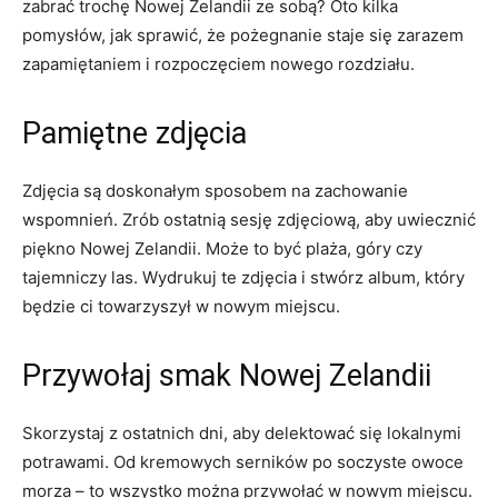
zabrać ⁢trochę Nowej Zelandii ze ‌sobą? Oto ⁢kilka‌
pomysłów, jak sprawić, że⁢ pożegnanie staje się zarazem
zapamiętaniem ⁢i rozpoczęciem nowego ⁤rozdziału.
Pamiętne‍ zdjęcia
Zdjęcia są ‍doskonałym sposobem na zachowanie
wspomnień. ‌Zrób‍ ostatnią sesję‌ zdjęciową, aby uwiecznić​
piękno Nowej ​Zelandii. ⁤Może ⁤to⁣ być plaża, góry czy
tajemniczy​ las. Wydrukuj te zdjęcia i stwórz ‌album, który
będzie ci towarzyszył w nowym miejscu.
Przywołaj smak Nowej ⁣Zelandii
Skorzystaj z ⁤ostatnich‍ dni, aby delektować się lokalnymi
‍potrawami. ⁣Od ⁢kremowych serników po soczyste owoce
morza – to wszystko można przywołać w nowym⁤ miejscu.