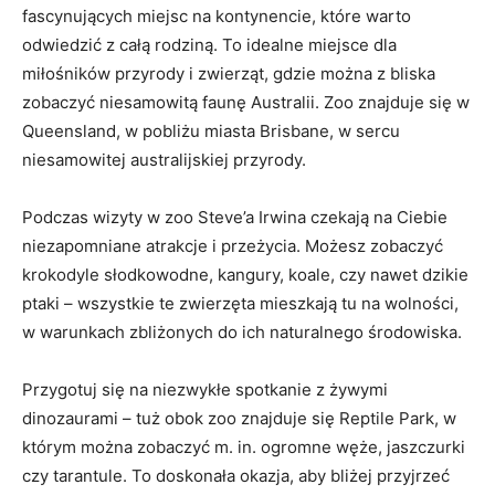
fascynujących miejsc na⁣ kontynencie, które warto
odwiedzić z całą​ rodziną. To idealne miejsce dla ​
miłośników przyrody ‍i ⁣zwierząt, gdzie można ⁤z bliska
zobaczyć niesamowitą faunę Australii. Zoo znajduje ⁤się w
Queensland, w ​pobliżu miasta Brisbane,⁣ w sercu
niesamowitej australijskiej przyrody.
Podczas wizyty⁢ w zoo Steve’a Irwina ⁢czekają na Ciebie
niezapomniane ‍atrakcje ‌i przeżycia. Możesz zobaczyć⁢
krokodyle słodkowodne, kangury, koale, czy nawet dzikie
ptaki ​– wszystkie te zwierzęta mieszkają tu na wolności,
⁢w warunkach zbliżonych do ich naturalnego środowiska.
Przygotuj się na ⁤niezwykłe spotkanie ⁢z żywymi
dinozaurami – tuż obok zoo znajduje się Reptile Park,⁣ w
którym można zobaczyć m. in. ogromne węże, jaszczurki
czy tarantule. To doskonała ​okazja, aby bliżej przyjrzeć