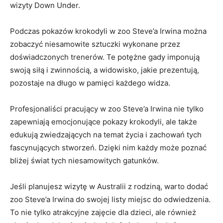
‌wizyty Down Under.
Podczas pokazów krokodyli w zoo Steve’a⁢ Irwina można
⁣zobaczyć niesamowite sztuczki wykonane przez
doświadczonych trenerów. Te potężne gady imponują
swoją siłą i‌ zwinnością, a widowisko, jakie prezentują,
pozostaje ⁢na długo w pamięci każdego widza.
Profesjonaliści pracujący ​w zoo Steve’a Irwina nie tylko
zapewniają emocjonujące pokazy krokodyli, ale także
edukują zwiedzających na temat ​życia i zachowań ‌tych
fascynujących stworzeń. Dzięki nim każdy może poznać
‍bliżej‌ świat tych ‌niesamowitych gatunków.
Jeśli planujesz wizytę ‌w Australii z rodziną, warto dodać
zoo Steve’a Irwina do swojej listy miejsc do odwiedzenia.
To nie⁢ tylko⁢ atrakcyjne zajęcie​ dla dzieci, ale również