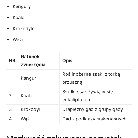
Kangury
Koale
Krokodyle
Węże
Gatunek⁢
NR
Opis
zwierzęcia
Roślinożerne ssaki z torbą
1
Kangur
brzuszną
Słodki ssak żywiący się
2
Koala
eukaliptusem
3
Krokodyl
Drapieżny gad z grupy‌ gady
4
Wąż
Gad z podklasy łuskonośnych