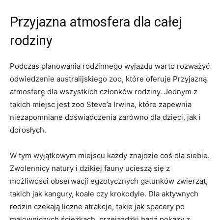
Przyjazna atmosfera dla całej
rodziny
Podczas ⁤planowania rodzinnego wyjazdu‌ warto rozważyć
odwiedzenie australijskiego zoo, które oferuje Przyjazną
‌atmosferę dla wszystkich członków ⁤rodziny. Jednym‍ z
takich miejsc jest zoo Steve’a Irwina, które ⁢zapewnia
niezapomniane doświadczenia ⁣zarówno dla dzieci, jak ⁣i​
dorosłych.
W tym wyjątkowym miejscu każdy znajdzie coś dla ⁣siebie.
Zwolennicy natury i dzikiej fauny ucieszą się⁤ z
możliwości obserwacji egzotycznych gatunków zwierząt,
takich jak kangury, koale czy krokodyle. Dla aktywnych
rodzin czekają liczne⁢ atrakcje, takie jak spacery po
malowniczych ścieżkach, przejażdżki bądź⁤ pokazy z