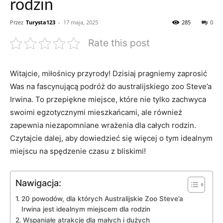
rodzin
Przez
Turysta123
-
17 maja, 2025
285
0
Rate this post
Witajcie, miłośnicy przyrody! Dzisiaj pragniemy zaprosić
Was ‌na fascynującą⁣ podróż do australijskiego zoo Steve’a
Irwina. To ⁣przepiękne miejsce,​ które nie tylko zachwyca
swoimi‌ egzotycznymi ⁣mieszkańcami, ale również
zapewnia niezapomniane wrażenia dla całych rodzin.
Czytajcie dalej, aby dowiedzieć się​ więcej o tym idealnym
miejscu na spędzenie czasu z bliskimi!
Nawigacja:
20 powodów,⁢ dla których Australijskie Zoo Steve’a⁤
Irwina jest idealnym ​miejscem dla ⁤rodzin
Wspaniałe atrakcje dla małych i dużych