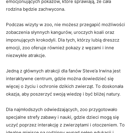
emocjonujących pokazów, które sprawiają, ‌że cała
rodzina będzie zachwycona.
Podczas wizyty w zoo, nie możesz przegapić możliwości
zobaczenia słynnych kangurów, uroczych koali oraz
imponujących‌ krokodyli. Dla tych, którzy lubią dreszcz
emocji, zoo oferuje również pokazy ⁣z węzami‌ i inne
niezwykłe ‌atrakcje.
Jedną z głównych atrakcji dla⁤ fanów Steve’a Irwina jest​
interaktywne centrum, gdzie można dowiedzieć się
więcej o życiu​ i ochronie dzikich zwierząt. To doskonała
okazja, aby ‍poszerzyć swoją wiedzę i być bliżej natury.
Dla najmłodszych odwiedzających, zoo przygotowało
specjalne⁣ strefy zabawy i nauki, gdzie dzieci mogą się
uczyć poprzez interakcję z zwierzętami i otoczeniem. To
idealne miejsce na rodzinny wypad‌ pełen edukacji ⁣i