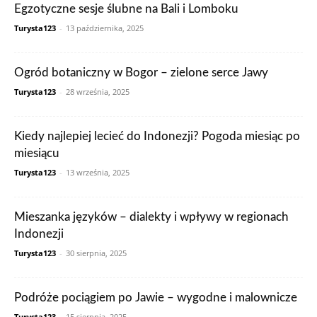
Egzotyczne sesje ślubne na Bali i Lomboku
Turysta123
-
13 października, 2025
Ogród botaniczny w Bogor – zielone serce Jawy
Turysta123
-
28 września, 2025
Kiedy najlepiej lecieć do Indonezji? Pogoda miesiąc po
miesiącu
Turysta123
-
13 września, 2025
Mieszanka języków – dialekty i wpływy w regionach
Indonezji
Turysta123
-
30 sierpnia, 2025
Podróże pociągiem po Jawie – wygodne i malownicze
Turysta123
-
15 sierpnia, 2025