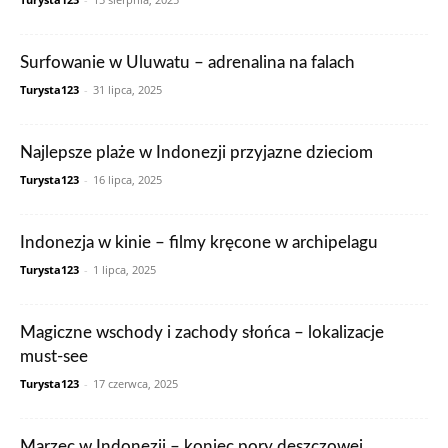
Surfowanie w Uluwatu – adrenalina na falach
Turysta123
-
31 lipca, 2025
Najlepsze plaże w Indonezji przyjazne dzieciom
Turysta123
-
16 lipca, 2025
Indonezja w kinie – filmy kręcone w archipelagu
Turysta123
-
1 lipca, 2025
Magiczne wschody i zachody słońca – lokalizacje
must-see
Turysta123
-
17 czerwca, 2025
Marzec w Indonezji – koniec pory deszczowej