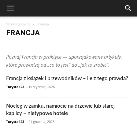
Strona główna
Francja
FRANCJA
Arabia Saudyjska
Argentyna
Australia
Austria
Brazylia
Chiny
Chorwacja
Czechy
Dominikana
Egipt
Finlandia
Poznaj Francja w praktyce — uporządkowane artykuły,
Francja
Grecja
Gwatemala
Hiszpania
Holandia
Hongkong
Indie
Indonezja
Irlandia
Japonia
Kanada
Kolumbia
które prowadzą od „co to jest” do „jak to zrobić”.
Korea Południowa
Makau
Malezja
Maroko
Meksyk
Niemcy
Norwegia
Nowa Zelandia
Peru
Polska
Portugalia
Francja z książek i przewodników – ile z tego prawda?
Rosja
RPA
Rumunia
Singapur
Stany Zjednoczone
Turysta123
-
19 stycznia, 2026
Szwajcaria
Szwecja
Tajlandia
Tunezja
Turcja
Ukraina
Węgry
Wielka Brytania
Wietnam
Włochy
Wpisy czytelników
Zjednoczone Emiraty Arabskie
Nocleg w zamku, namiocie na drzewie lub starej
kaplicy – nietypowe hotele
Turysta123
-
21 grudnia, 2025