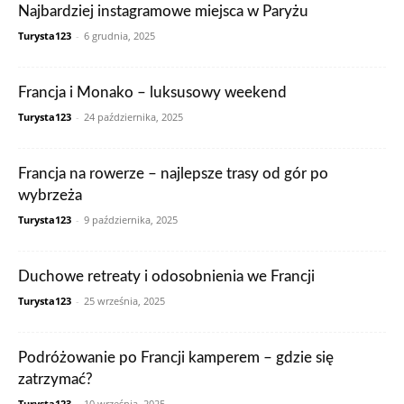
Najbardziej instagramowe miejsca w Paryżu
Turysta123
-
6 grudnia, 2025
Francja i Monako – luksusowy weekend
Turysta123
-
24 października, 2025
Francja na rowerze – najlepsze trasy od gór po
wybrzeża
Turysta123
-
9 października, 2025
Duchowe retreaty i odosobnienia we Francji
Turysta123
-
25 września, 2025
Podróżowanie po Francji kamperem – gdzie się
zatrzymać?
Turysta123
-
10 września, 2025