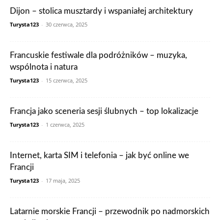
Dijon – stolica musztardy i wspaniałej architektury
Turysta123
-
30 czerwca, 2025
Francuskie festiwale dla podróżników – muzyka,
wspólnota i natura
Turysta123
-
15 czerwca, 2025
Francja jako sceneria sesji ślubnych – top lokalizacje
Turysta123
-
1 czerwca, 2025
Internet, karta SIM i telefonia – jak być online we
Francji
Turysta123
-
17 maja, 2025
Latarnie morskie Francji – przewodnik po nadmorskich