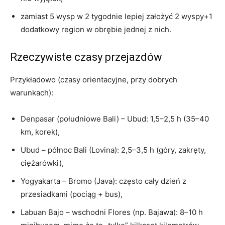
zamiast 5 wysp w 2 tygodnie lepiej założyć 2 wyspy+1
dodatkowy region w obrębie jednej z nich.
Rzeczywiste czasy przejazdów
Przykładowo (czasy orientacyjne, przy dobrych
warunkach):
Denpasar (południowe Bali) – Ubud: 1,5–2,5 h (35–40
km, korek),
Ubud – północ Bali (Lovina): 2,5–3,5 h (góry, zakręty,
ciężarówki),
Yogyakarta – Bromo (Java): często cały dzień z
przesiadkami (pociąg + bus),
Labuan Bajo – wschodni Flores (np. Bajawa): 8–10 h