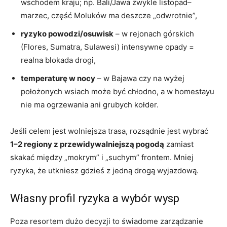
wschodem kraju; np. Bali/Jawa zwykle listopad–
marzec, część Moluków ma deszcze „odwrotnie”,
ryzyko powodzi/osuwisk
– w rejonach górskich
(Flores, Sumatra, Sulawesi) intensywne opady =
realna blokada drogi,
temperaturę w nocy
– w Bajawa czy na wyżej
położonych wsiach może być chłodno, a w homestayu
nie ma ogrzewania ani grubych kołder.
Jeśli celem jest wolniejsza trasa, rozsądnie jest wybrać
1–2 regiony z przewidywalniejszą pogodą
zamiast
skakać między „mokrym” i „suchym” frontem. Mniej
ryzyka, że utkniesz gdzieś z jedną drogą wyjazdową.
Własny profil ryzyka a wybór wysp
Poza resortem dużo decyzji to świadome zarządzanie