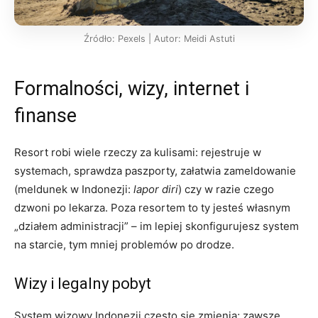
Źródło: Pexels | Autor: Meidi Astuti
Formalności, wizy, internet i
finanse
Resort robi wiele rzeczy za kulisami: rejestruje w
systemach, sprawdza paszporty, załatwia zameldowanie
(meldunek w Indonezji:
lapor diri
) czy w razie czego
dzwoni po lekarza. Poza resortem to ty jesteś własnym
„działem administracji” – im lepiej skonfigurujesz system
na starcie, tym mniej problemów po drodze.
Wizy i legalny pobyt
System wizowy Indonezji często się zmienia; zawsze