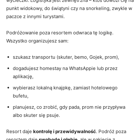
wycieczki. Logistyka jest zewnętrzna – ktoś dowozi cię na
punkt widokowy, do świątyni czy na snorkeling, zwykle w
paczce z innymi turystami.
Podróżowanie poza resortem odwraca tę logikę.
Wszystko organizujesz sam:
szukasz transportu (skuter, bemo, Gojek, prom),
dogadujesz homestay na WhatsAppie lub przez
aplikację,
wybierasz lokalną knajpkę, zamiast hotelowego
bufetu,
planujesz, co zrobić, gdy pada, prom nie przypływa
albo skuter się psuje.
Resort daje
kontrolę i przewidywalność
. Podróż poza
resortem daje
swobodę i głębię
, ale w pakiecie z