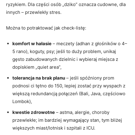
ryzykiem. Dla części osób „dziko” oznacza cudowne, dla
innych – przewlekły stres.
Można to potraktować jak check-listę:
komfort w hałasie
– meczety (adhan z głośników o 4–
5 rano), koguty, psy; jeśli to duży problem, unikaj
gęsto zabudowanych dzielnic i wybieraj miejsca z
dopiskiem „quiet area”,
tolerancja na brak planu
– jeśli spóźniony prom
podnosi ci tętno do 150, lepiej zostać przy wyspach z
większą redundancją połączeń (Bali, Java, częściowo
Lombok),
kwestie zdrowotne
– astma, alergie, choroby
przewlekłe; im bardziej wymagający stan, tym bliżej
większych miast/lotnisk i szpitali z ICU.