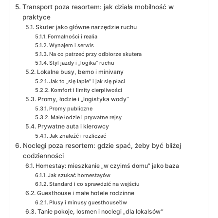
Transport poza resortem: jak działa mobilność w
praktyce
Skuter jako główne narzędzie ruchu
Formalności i realia
Wynajem i serwis
Na co patrzeć przy odbiorze skutera
Styl jazdy i „logika” ruchu
Lokalne busy, bemo i minivany
Jak to „się łapie” i jak się płaci
Komfort i limity cierpliwości
Promy, łodzie i „logistyka wody”
Promy publiczne
Małe łodzie i prywatne rejsy
Prywatne auta i kierowcy
Jak znaleźć i rozliczać
Noclegi poza resortem: gdzie spać, żeby być bliżej
codzienności
Homestay: mieszkanie „w czyimś domu” jako baza
Jak szukać homestayów
Standard i co sprawdzić na wejściu
Guesthouse i małe hotele rodzinne
Plusy i minusy guesthouse’ów
Tanie pokoje, losmen i noclegi „dla lokalsów”