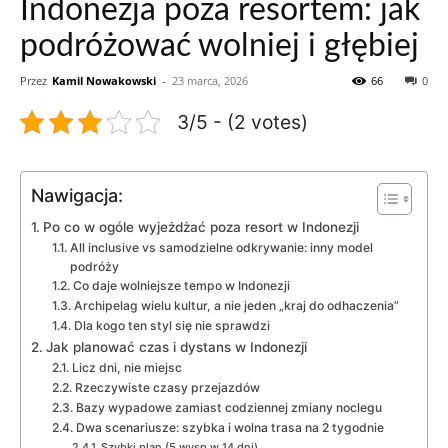
Indonezja poza resortem: jak
podróżować wolniej i głębiej
Przez
Kamil Nowakowski
-
23 marca, 2026
66
0
3/5 - (2 votes)
Nawigacja:
Po co w ogóle wyjeżdżać poza resort w Indonezji
All inclusive vs samodzielne odkrywanie: inny model
podróży
Co daje wolniejsze tempo w Indonezji
Archipelag wielu kultur, a nie jeden „kraj do odhaczenia”
Dla kogo ten styl się nie sprawdzi
Jak planować czas i dystans w Indonezji
Licz dni, nie miejsc
Rzeczywiste czasy przejazdów
Bazy wypadowe zamiast codziennej zmiany noclegu
Dwa scenariusze: szybka i wolna trasa na 2 tygodnie
Szybki plan (5 wysp w 14 dni)