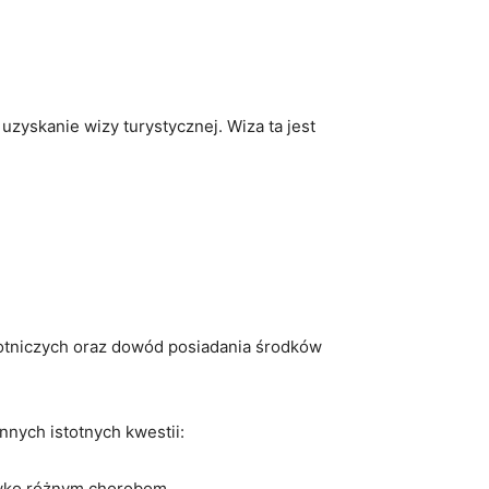
yskanie wizy turystycznej.⁣ Wiza ta jest
otniczych oraz dowód ​posiadania środków
nych istotnych ⁢kwestii:
iwko różnym chorobom.