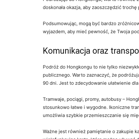
doskonała okazja, aby zaoszczędzić trochę 
Podsumowując, mogą być bardzo zróżnicowan
wyjazdem, aby mieć pewność, że Twoja ⁣pod
Komunikacja oraz transp
Podróż do ​Hongkongu to nie tylko​ niezwyk
publicznego. Warto zaznaczyć, że podróżując
90 dni.⁤ Jest to zdecydowanie ułatwienie ⁤dla
Tramwaje, pociągi, promy, ​autobusy – Hong
stosunkowo łatwe i wygodne. Ikoniczne tramw
umożliwia szybkie przemieszczanie ⁣się ⁣mię
Ważne jest⁤ również pamiętanie o zakupie ka