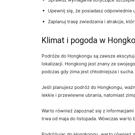
Upewnij się, że⁢ posiadasz ⁢odpowiednie
Zaplanuj trasę zwiedzania i atrakcje, kt
Klimat‍ i pogoda⁢ w Hongk
Podróże do Hongkongu są zawsze ekscytujące
lokalizacji. Hongkong jest znany ze swojego 
podczas gdy zima jest chłodniejsza‌ i sucha.
Jeśli ⁢planujesz⁢ podróż do​ Hongkongu,⁢ waż
lekkie i przewiewne ubrania, natomiast zim
Warto również zapoznać się z informacjami
trwa od ‌maja do listopada. Wówczas warto 
Podróżując do Hongkongu, warto również zwr