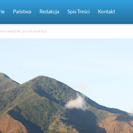
ie
Państwa
Redakcja
Spis Treści
Kontakt
arto wiedzieć przed podróżą