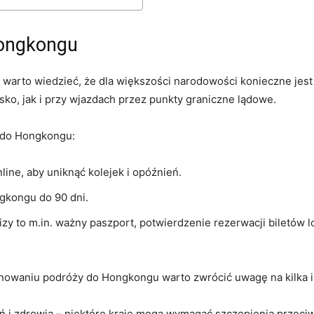
Hongkongu
to wiedzieć, ​że dla większości narodowości konieczne jest uz
sko, jak i przy wjazdach przez punkty graniczne lądowe.
zy do Hongkongu:
nline, aby uniknąć kolejek i opóźnień.
gkongu ​do 90 dni.
 to m.in. ważny paszport, potwierdzenie⁢ rezerwacji biletów l
anowaniu⁤ podróży do Hongkongu warto zwrócić uwagę na‌ kilka in
 i zdrowia – niektóre kraje mogą wymagać szczepienia przec