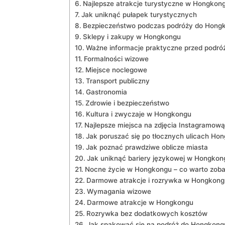
Najlepsze atrakcje turystyczne w Hongkon
Jak uniknąć pułapek ⁣turystycznych
Bezpieczeństwo⁢ podczas podróży do Hong
Sklepy i zakupy w Hongkongu
Ważne informacje ⁢praktyczne przed podró
Formalności wizowe
Miejsce noclegowe
Transport ⁣publiczny
Gastronomia
Zdrowie i bezpieczeństwo
Kultura i zwyczaje w Hongkongu
Najlepsze miejsca na zdjęcia Instagramo
Jak poruszać się po tłocznych ulicach Ho
Jak poznać prawdziwe⁣ oblicze miasta
Jak uniknąć bariery językowej w ‍Hongkon
Nocne życie w Hongkongu – co warto zob
Darmowe atrakcje‍ i rozrywka w Hongkong
Wymagania wizowe
Darmowe atrakcje w⁣ Hongkongu
Rozrywka ⁤bez dodatkowych kosztów
Jak spakować ‌się na podróż do Hongkong