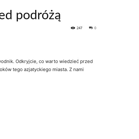
zed podróżą
247
0
wodnik. Odkryjcie, co warto wiedzieć przed
oków tego‍ azjatyckiego miasta. Z nami