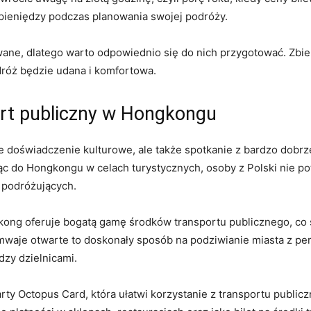
pieniędzy podczas planowania swojej ⁢podróży.
e, dlatego warto odpowiednio się do nich przygotować. ​Zbier
róż będzie udana i komfortowa.
ort publiczny w Hongkongu
łe doświadczenie kulturowe, ‌ale także spotkanie z bardzo⁢ dob
​ do Hongkongu ⁢w celach​ turystycznych, osoby z Polski nie potr
⁢ podróżujących.
kong‍ oferuje bogatą gamę środków transportu publicznego, co s
aje otwarte ‌to ​doskonały sposób na ⁣podziwianie ​miasta z pe
dzy dzielnicami.
rty Octopus Card, która ułatwi korzystanie z transportu⁢ publi