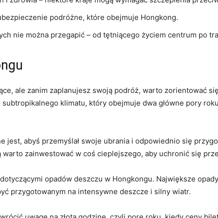
 ubezpieczenie ‍podróżne, które obejmuje⁢ Hongkong.
órych nie można przegapić – od tętniącego życiem centrum po tra
ongu
, ale zanim zaplanujesz swoją podróż, warto zorientować się w
⁣subtropikalnego klimatu, ‌który obejmuje dwa główne pory roku: l
ne jest, abyś przemyślał swoje ⁣ubrania i odpowiednio się przygot
ą warto zainwestować w coś cieplejszego, aby uchronić się prz
 dotyczącymi opadów deszczu w Hongkongu. Największe ​opady 
być przygotowanym na intensywne deszcze i silny wiatr.
ócić uwagę na złotą godzinę, czyli porę roku, kiedy ceny bilet