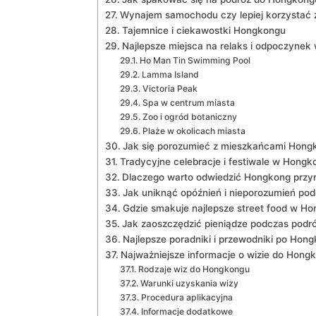
Wynajem samochodu czy lepiej korzystać z
Tajemnice i ciekawostki Hongkongu
Najlepsze miejsca⁣ na relaks i⁢ odpoczyne
Ho Man Tin Swimming Pool
Lamma Island
Victoria Peak
Spa w centrum miasta
Zoo i ​ogród ⁢botaniczny
Plaże‌ w okolicach miasta
Jak się porozumieć z mieszkańcami Hong
Tradycyjne celebracje i festiwale w‌ Hong
Dlaczego warto odwiedzić Hongkong przyn
Jak‌ uniknąć opóźnień i nieporozumień p
Gdzie ⁤smakuje najlepsze street food w H
Jak zaoszczędzić pieniądze podczas pod
Najlepsze poradniki i przewodniki po Hon
Najważniejsze informacje o wizie do‍ Hong
Rodzaje ⁣wiz do Hongkongu
Warunki uzyskania wizy
Procedura ⁣aplikacyjna
Informacje⁢ dodatkowe