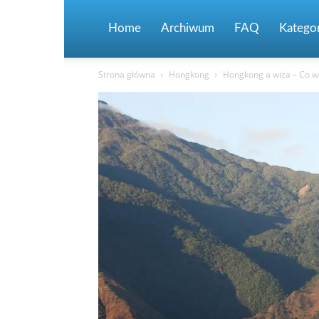
Home
Archiwum
FAQ
Kategor
Strona główna
Hongkong
Hongkong a wiza – Co w