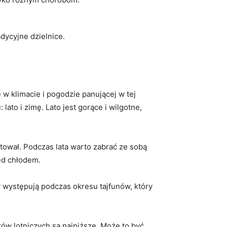
dycyjne dzielnice.
 klimacie ‍i pogodzie panującej w tej
ato i zimę. ⁤Lato jest gorące i wilgotne,
ował. ⁢Podczas lata warto zabrać​ ze sobą⁢
ed chłodem.
występują podczas okresu tajfunów, ‍który
ów lotniczych są najniższe. Może​ to być