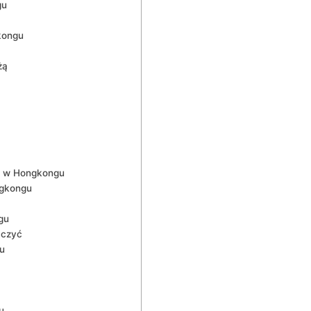
gu
kongu
żą
wą w Hongkongu
ngkongu
gu
aczyć
u
u