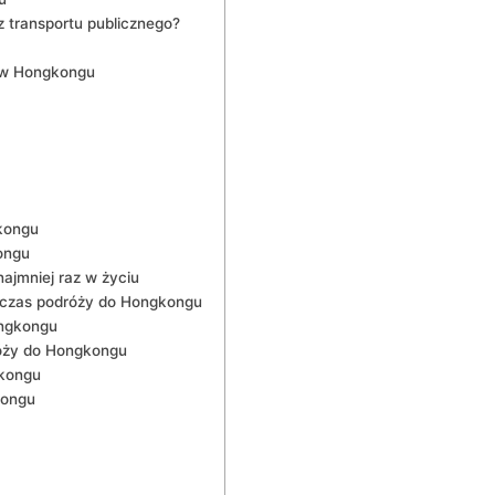
 transportu publicznego?
k w Hongkongu
kongu
kongu
ajmniej raz w życiu
odczas podróży do Hongkongu
ongkongu
róży do Hongkongu
gkongu
kongu