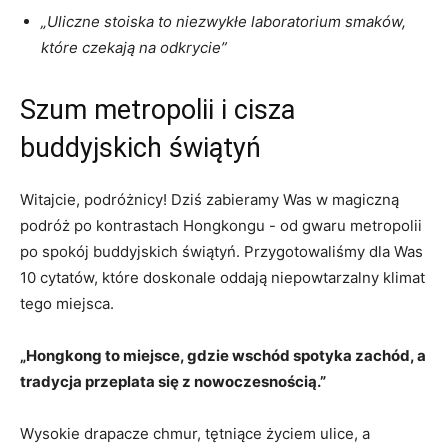
„Uliczne stoiska to niezwykłe laboratorium smaków,
które czekają na odkrycie”
Szum metropolii i cisza
buddyjskich świątyń
Witajcie, podróżnicy! Dziś zabieramy‍ Was w magiczną
podróż po kontrastach‍ Hongkongu⁣ -⁣ od‍ gwaru metropolii
po spokój buddyjskich świątyń. Przygotowaliśmy⁤ dla ⁢Was⁢
10 cytatów, które doskonale ⁣oddają niepowtarzalny​ klimat
tego ⁤miejsca.
„Hongkong to miejsce, gdzie wschód spotyka zachód, ‍a
tradycja przeplata się z nowoczesnością.”
Wysokie drapacze⁣ chmur, tętniące życiem ulice, a