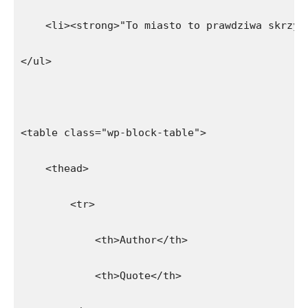
    <li><strong>"To miasto to prawdziwa skrzyż
</ul>
<table class="wp-block-table">
    <thead>
        <tr>
            <th>Author</th>
            <th>Quote</th>