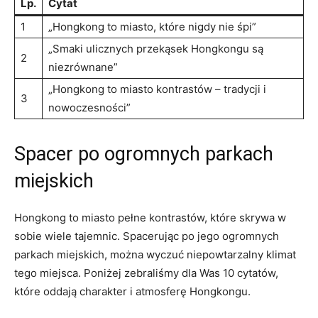
Lp.
Cytat
1
„Hongkong to miasto, które nigdy nie śpi”
„Smaki ulicznych przekąsek Hongkongu są
2
⁤niezrównane”
„Hongkong‍ to ‌miasto kontrastów⁢ – tradycji ⁤i
3
nowoczesności”
Spacer po ogromnych parkach
miejskich
Hongkong to miasto pełne‌ kontrastów, które​ skrywa w
sobie ‍wiele tajemnic. Spacerując‍ po‍ jego ogromnych
parkach‌ miejskich, można wyczuć⁣ niepowtarzalny klimat
tego miejsca. Poniżej zebraliśmy dla Was 10 cytatów,
⁤które oddają⁢ charakter⁣ i ⁢atmosferę Hongkongu.