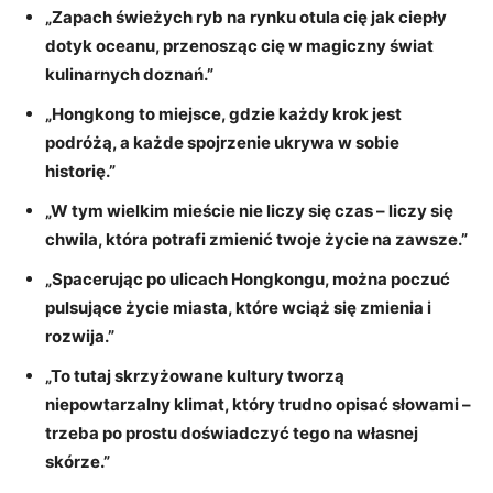
„Zapach świeżych ryb ​na rynku‌ otula cię⁢ jak ciepły
dotyk​ oceanu, przenosząc ⁣cię w magiczny świat
⁢kulinarnych‌ doznań.”
„Hongkong to miejsce, gdzie każdy krok jest
podróżą, a każde spojrzenie ukrywa w sobie
historię.”
„W ‌tym wielkim mieście ⁣nie liczy się czas – ​liczy się
⁢chwila, która‌ potrafi zmienić twoje życie ⁤na zawsze.”
„Spacerując ⁣po ‍ulicach Hongkongu, ​można ‌poczuć
pulsujące życie⁤ miasta,​ które wciąż się zmienia i
‌rozwija.”
„To tutaj ‍skrzyżowane kultury ​tworzą
niepowtarzalny klimat, który ⁤trudno opisać słowami –
trzeba po ‌prostu doświadczyć tego na⁣ własnej‍
skórze.”