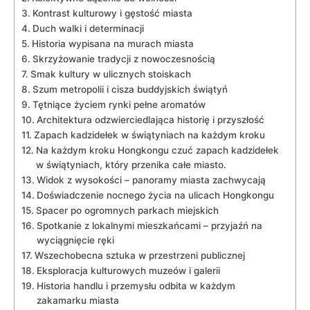
Kontrast ​kulturowy i​ gęstość miasta
Duch walki i determinacji
Historia ⁤wypisana​ na murach ‌miasta
Skrzyżowanie tradycji ⁤z‌ nowoczesnością
Smak kultury w ulicznych ⁣stoiskach
Szum metropolii i cisza buddyjskich świątyń
Tętniące życiem rynki pełne aromatów
Architektura odzwierciedlająca historię i‍ przyszłość
Zapach kadzidełek w świątyniach na każdym kroku
Na każdym kroku Hongkongu czuć⁢ zapach kadzidełek
w świątyniach, który⁢ przenika całe‍ miasto.
Widok z wysokości​ – ​panoramy miasta‌ zachwycają
Doświadczenie‍ nocnego życia na‍ ulicach ‍Hongkongu
Spacer po ogromnych parkach miejskich
Spotkanie‍ z lokalnymi mieszkańcami⁤ – przyjaźń‌ na
wyciągnięcie ‍ręki
Wszechobecna sztuka w przestrzeni publicznej
Eksploracja kulturowych muzeów ⁤i galerii
Historia handlu i przemysłu odbita w każdym
zakamarku miasta