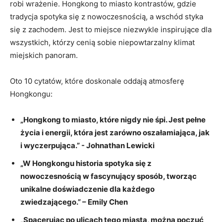
‍robi ‍wrażenie. Hongkong‌ to miasto‍ kontrastów, gdzie ​
tradycja spotyka się z nowoczesnością,​ a ‌wschód ⁣styka
się z zachodem. Jest to miejsce niezwykle inspirujące dla
wszystkich, którzy cenią‌ sobie niepowtarzalny klimat
miejskich panoram.
Oto 10 cytatów, ⁣które doskonale oddają atmosferę
Hongkongu:
„Hongkong ⁤to miasto, które nigdy nie śpi. Jest pełne
życia ⁢i energii, która ‍jest zarówno⁣ oszałamiająca,⁤ jak
i wyczerpująca.” -⁢ Johnathan Lewicki
„W Hongkongu historia spotyka się z ​
nowoczesnością w fascynujący⁤ sposób, tworząc
unikalne doświadczenie dla każdego⁢
zwiedzającego.” – Emily ⁤Chen
„Spacerując po⁢ ulicach ​tego ‌miasta,⁢ można poczuć