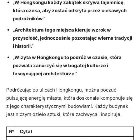
„W ​Hongkongu ⁤każdy ⁤zakątek skrywa tajemnicę,
która⁣ czeka, aby zostać odkryta przez ciekawych
podróżników.”
„Architektura tego miejsca kieruje wzrok w
⁤przyszłość,‍ jednocześnie pozostając wierna tradycji
i historii.”
„Wizyta ⁤w Hongkongu to podróż w ⁣czasie, która
⁤pozwala zanurzyć się⁢ w bogatej kulturze i⁤
fascynującej architekturze.”
Podróżując po ulicach Hongkongu, ​można poczuć‍
pulsującą ‍energię miasta, która doskonale komponuje⁤ się
z jego charakterystycznymi⁤ budowlami. Każdy budynek
jest niczym dzieło sztuki, które ⁢zachwyca i inspiruje.
№
Cytat