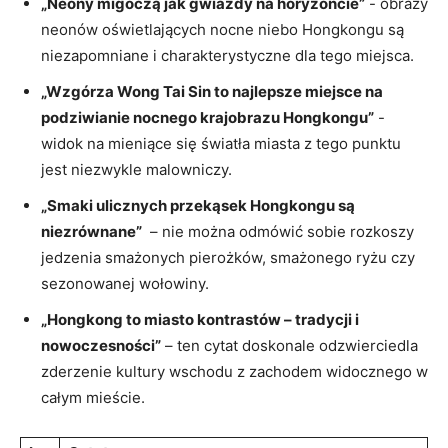
„Neony migoczą jak ⁣gwiazdy na horyzoncie”
​- obrazy
neonów ⁢oświetlających nocne ‍niebo Hongkongu⁢ są
niezapomniane i charakterystyczne ​dla tego⁢ miejsca.
„Wzgórza Wong Tai Sin to najlepsze miejsce na
podziwianie nocnego‍ krajobrazu Hongkongu”
⁢-
widok ⁤na mieniące się światła miasta z tego punktu
jest niezwykle malowniczy.
„Smaki ulicznych przekąsek ⁤Hongkongu są⁣
niezrównane”
‍ – nie ‍można odmówić sobie rozkoszy ​
jedzenia ‌smażonych ‌pierożków, smażonego ryżu czy
sezonowanej⁤ wołowiny.
„Hongkong ‌to miasto kontrastów‌ – tradycji‌ i
nowoczesności”
– ten cytat doskonale odzwierciedla⁤
zderzenie kultury wschodu z zachodem widocznego w
całym mieście.