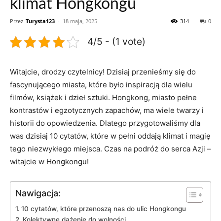
klimat Hongkongu
Przez
Turysta123
-
18 maja, 2025
314
0
4/5 - (1 vote)
Witajcie, drodzy czytelnicy!⁢ Dzisiaj‌ przenieśmy się do‍
fascynującego ⁣miasta, które⁢ było ​inspiracją dla wielu
filmów, książek i dzieł ‌sztuki. ⁣Hongkong,⁤ miasto ⁤pełne
kontrastów i egzotycznych‌ zapachów, ma ‍wiele twarzy i
historii do opowiedzenia. Dlatego przygotowaliśmy dla
was dzisiaj 10 ‍cytatów, które⁢ w pełni oddają klimat i magię
tego ⁤niezwykłego miejsca. Czas na ⁢podróż⁣ do serca Azji –
witajcie w Hongkongu!
Nawigacja:
10 cytatów, które przenoszą nas do ‌ulic‌ Hongkongu
Kolektywne‍ dążenie do wolności