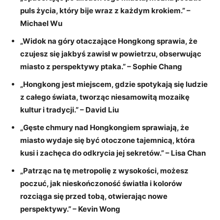
puls życia, który bije wraz z każdym​ krokiem.” –
Michael Wu
„Widok na góry otaczające Hongkong sprawia, że
czujesz się ‍jakbyś zawisł⁤ w powietrzu, obserwując
miasto z perspektywy⁢ ptaka.”‍ – Sophie ‌Chang
„Hongkong​ jest miejscem,​ gdzie spotykają się ludzie
z całego świata, tworząc niesamowitą mozaikę
kultur i tradycji.” – ‍David​ Liu
„Gęste chmury nad Hongkongiem sprawiają,‍ że
miasto wydaje się być otoczone tajemnicą,​ która
kusi ⁣i zachęca do odkrycia jej ⁤sekretów.” – Lisa Chan
„Patrząc na tę metropolię⁢ z wysokości,⁤ możesz
poczuć, jak nieskończoność światła i kolorów
rozciąga ⁢się przed‍ tobą, otwierając ‌nowe
perspektywy.” – Kevin Wong