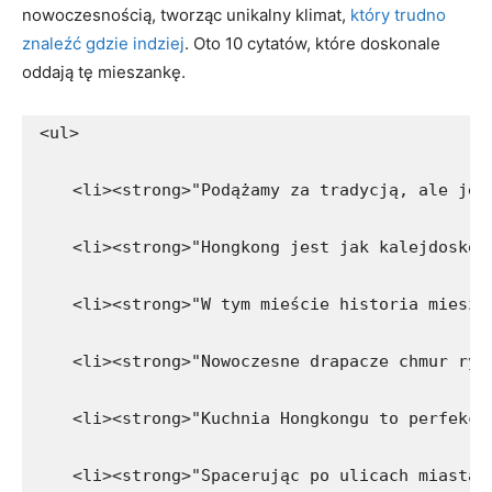
nowoczesnością, tworząc ⁢unikalny klimat,
który trudno
znaleźć gdzie indziej
. Oto ⁤10 cytatów, które ‍doskonale
⁣oddają tę mieszankę.
<ul>
    <li><strong>"Podążamy za tradycją, ale jed
    <li><strong>"Hongkong jest jak kalejdoskop
    <li><strong>"W tym mieście historia miesza
    <li><strong>"Nowoczesne drapacze chmur ryw
    <li><strong>"Kuchnia Hongkongu to perfekcy
    <li><strong>"Spacerując po ulicach miasta,