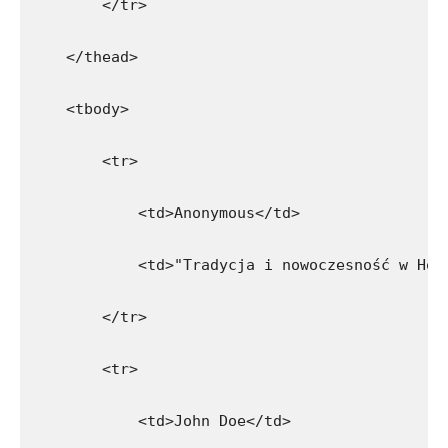
        </tr>
    </thead>
    <tbody>
        <tr>
            <td>Anonymous</td>
            <td>"Tradycja i nowoczesność w Hon
        </tr>
        <tr>
            <td>John Doe</td>