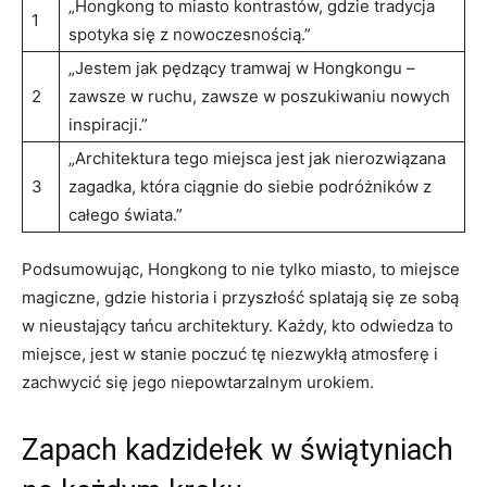
„Hongkong to miasto kontrastów, gdzie ⁤tradycja
1
spotyka ‍się⁣ z ​nowoczesnością.”
„Jestem jak pędzący tramwaj w Hongkongu‍ –
2
zawsze w ruchu, zawsze w poszukiwaniu nowych
inspiracji.”
„Architektura tego miejsca⁤ jest jak‍ nierozwiązana
3
zagadka, która ciągnie ⁢do siebie podróżników z
całego świata.”
Podsumowując, Hongkong⁤ to ​nie tylko miasto, to miejsce
⁤magiczne, gdzie historia i przyszłość‌ splatają się⁣ ze sobą⁢
w nieustający tańcu architektury. Każdy, kto odwiedza⁢ to⁢
miejsce, ‌jest w stanie poczuć ⁣tę niezwykłą atmosferę i
zachwycić się jego niepowtarzalnym urokiem.
Zapach kadzidełek w świątyniach