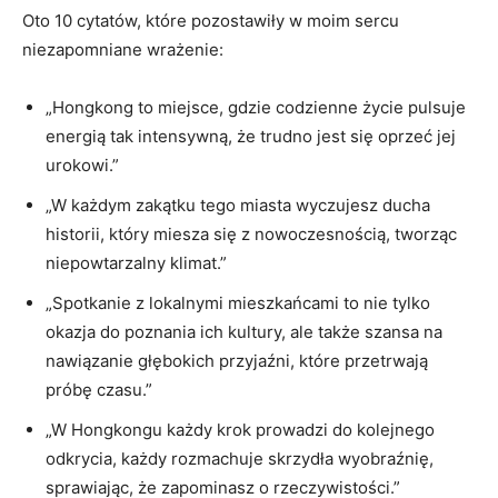
Oto 10 cytatów, które ⁢pozostawiły w moim ⁢sercu​
niezapomniane wrażenie:
„Hongkong to miejsce, gdzie ⁣codzienne ​życie pulsuje ​
energią tak intensywną, ⁤że trudno jest się⁣ oprzeć‌ jej
urokowi.”
„W⁣ każdym zakątku tego miasta wyczujesz ducha
historii, który⁢ miesza ⁣się z nowoczesnością, tworząc
niepowtarzalny klimat.”
„Spotkanie z lokalnymi mieszkańcami ‌to nie tylko
okazja ​do poznania ich ⁣kultury, ale także⁢ szansa na​
nawiązanie głębokich ​przyjaźni,​ które przetrwają
próbę⁢ czasu.”
„W Hongkongu każdy krok prowadzi ‍do​ kolejnego
odkrycia, każdy rozmachuje⁣ skrzydła wyobraźnię,
sprawiając, że zapominasz o ‌rzeczywistości.”