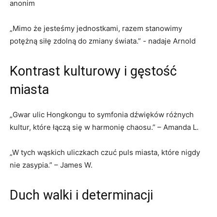
anonim
„Mimo że jesteśmy​ jednostkami, razem⁤ stanowimy
‌potężną ​siłę zdolną ​do zmiany‍ świata.” ​- nadaje Arnold
Kontrast ​kulturowy i​ gęstość
miasta
„Gwar​ ulic Hongkongu to symfonia dźwięków‌ różnych⁤
kultur,⁢ które łączą się w harmonię​ chaosu.”​ – ⁢Amanda L.
„W tych ⁣wąskich uliczkach czuć puls miasta,⁤ które‌ nigdy
nie zasypia.” – James W.
Duch walki i determinacji