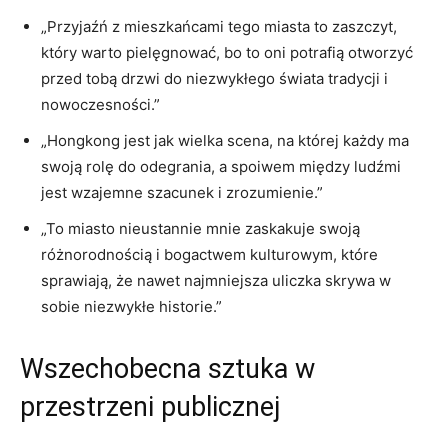
„Przyjaźń z mieszkańcami tego miasta to ​zaszczyt,
‍który warto pielęgnować, bo ‌to oni ​potrafią otworzyć
przed tobą drzwi ⁢do‍ niezwykłego ⁣świata⁢ tradycji i
nowoczesności.”
„Hongkong⁣ jest jak wielka scena,⁢ na której‌ każdy ma
swoją rolę ⁣do odegrania, a spoiwem między ludźmi
jest wzajemne​ szacunek i zrozumienie.”
„To miasto ⁣nieustannie mnie ‍zaskakuje‍ swoją ​
różnorodnością i bogactwem kulturowym, które
‌sprawiają, że ⁣nawet najmniejsza⁣ uliczka skrywa w
sobie​ niezwykłe historie.”
Wszechobecna sztuka w
przestrzeni publicznej