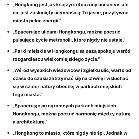
„Hongkong jest jak księżyc:⁢ otoczony oceanem, ale
nie jest zasłonięty ciemnością. To⁢ jasne, pozytywne
⁤miasto pełne energii.”
„Spacerując ulicami Hongkongu, można poczuć
pulsujące⁣ życie metropolii, które ⁢nigdy⁢ nie ustaje.”
„Parki miejskie w Hongkongu są ⁤oazą spokoju⁤ wśród
rozgardiaszu​ wielkomiejskiego życia.”
„Wśród wysokich wieżowców i zgiełku ulic,​ warto ⁢od⁤
czasu ​do czasu ‍zatrzymać się na chwilę i ​wsłuchać
⁤się w szmer natury obecnej w parkach ⁤miejskich
tego miasta.”
„Spacerując‌ po ⁣ogromnych ⁤parkach‍ miejskich
Hongkongu, można poczuć harmonię między ​naturą
a ⁣architekturą.”
„Hongkong to miasto, które nigdy ⁢nie⁤ śpi. Jednak w