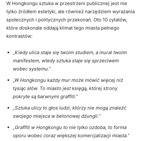
W Hongkongu⁣ sztuka ⁣w ​przestrzeni publicznej jest nie
tylko ​źródłem estetyki, ale⁣ również narzędziem wyrażania
społecznych i politycznych przekonań. Oto 10 ⁤cytatów,
które ‍doskonale oddają klimat tego⁤ miasta pełnego
kontrastów:
„Kiedy ulica staje się twoim studiem,​ a mural twoim⁤
manifestem, wtedy ⁢sztuka staje się‌ sprzeciwem
⁢wobec systemu.”
„W ‌Hongkongu każdy mur może mówić więcej niż
tysiąc słów.⁣ To ‌miasto‍ jest księgą, której strony
pokryte ⁤są ‌barwnymi‍ graffiti.”
„Sztuka ulicy to głos ludzi, którzy nie mogą znaleźć
‍swojego miejsca w ⁤betonowej dżungli.”
„Graffiti w Hongkongu ​to nie tylko ‍ozdoba,⁣ to forma
oporu wobec coraz⁤ większej⁣ komercjalizacji ‍miasta.”