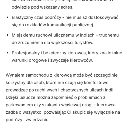
odwiezie pod wskazany ⁢adres.
Elastyczny czas podróży ⁣- nie musisz⁤ dostosowywać
się do⁣ rozkładów komunikacji publicznej.
Miejskiemu ruchowi ulicznemu w Indiach – trudnemu
do zrozumienia ⁤dla większości‌ turystów.
Profesjonalny ⁣i bezpieczny kierowca,‍ który zna ​lokalne
warunki drogowe i zwyczaje ⁣kierowców.
Wynajem samochodu z ⁢kierowcą może być szczególnie
⁣korzystny dla osób, które nie czują ​się komfortowo
prowadząc po ruchliwych i chaotycznych ulicach⁤ Indii.
Dzięki usłudze można zapomnieć o⁢ problemach z
parkowaniem czy szukaniu‍ właściwej ⁢drogi – kierowca⁤
zadba ‌o⁤ wszystko, pozwalając Ci skupić ​się⁣ wyłącznie na
podróży i ‍zwiedzaniu.