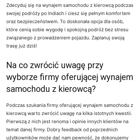
Zdecyduj się ⁣na wynajem ⁤samochodu‍ z kierowcą podczas
swojej podróży​ po Indiach⁣ i⁣ ciesz się⁤ pełnym ​komfortem
oraz⁤ bezpieczeństwem. ⁢To​ doskonała ⁤opcja dla ‍osób,‍
które cenią ⁢sobie ‌wygodę ​i spokojną podróż bez stresu‍
związanego z prowadzeniem pojazdu. Zaplanuj swoją ​
trasę już dziś!
Na co zwrócić ⁤uwagę przy
wyborze firmy oferującej wynajem
samochodu z​ kierowcą?
Podczas szukania firmy oferującej ‍wynajem samochodu z​
kierowcą warto zwrócić uwagę na kilka istotnych kwestii.
Pierwszą z⁢ nich jest renoma​ i opinie ​innych klientów⁢ na
temat danej firmy. Dobry feedback od poprzednich
użytkowników może ‌dać⁤ nam pewność, że dokonujemy