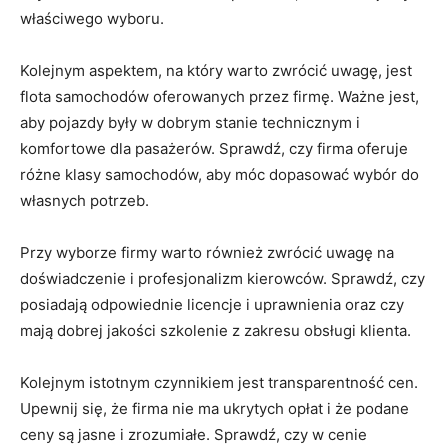
właściwego wyboru.
Kolejnym aspektem, na który⁢ warto zwrócić uwagę, jest​
flota ‌samochodów oferowanych przez ⁣firmę. ‌Ważne jest,
aby pojazdy były w dobrym stanie technicznym ⁣i
komfortowe dla pasażerów. ⁢Sprawdź, ‌czy firma⁤ oferuje
⁢różne⁤ klasy samochodów,‍ aby‍ móc dopasować wybór do⁣
własnych⁣ potrzeb.
Przy wyborze⁢ firmy‌ warto również zwrócić uwagę ⁢na
doświadczenie i ‌profesjonalizm ⁢kierowców. Sprawdź, czy
posiadają odpowiednie licencje⁢ i uprawnienia oraz czy
mają dobrej jakości szkolenie z ​zakresu obsługi klienta.
Kolejnym istotnym ‌czynnikiem jest ⁢transparentność cen.
⁢Upewnij się, ‍że firma nie ma ukrytych ‌opłat⁢ i że podane
ceny są jasne⁢ i zrozumiałe. Sprawdź, czy w cenie