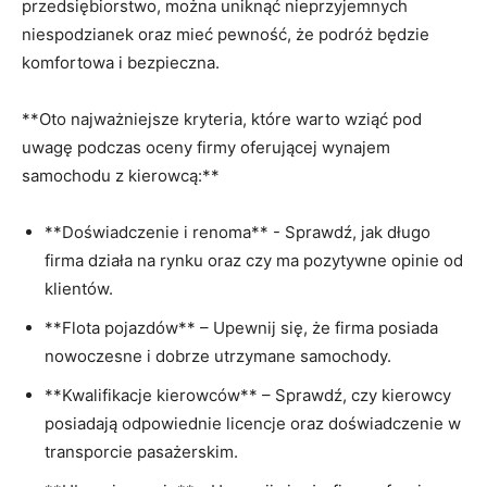
przedsiębiorstwo, można uniknąć nieprzyjemnych
niespodzianek oraz mieć pewność,⁢ że ⁢podróż będzie
‌komfortowa‌ i bezpieczna.
**Oto​ najważniejsze kryteria, które warto⁤ wziąć pod
⁢uwagę podczas oceny ⁢firmy oferującej wynajem
samochodu z‍ kierowcą:**
**Doświadczenie i renoma** ​- Sprawdź, ⁣jak długo
firma‍ działa na‌ rynku oraz czy ma ​pozytywne opinie​ od
⁤klientów.
**Flota⁣ pojazdów**‍ – Upewnij ⁢się, że firma ​posiada
nowoczesne i‌ dobrze utrzymane samochody.
**Kwalifikacje kierowców**⁤ – ⁤Sprawdź,⁢ czy kierowcy
⁣posiadają odpowiednie licencje​ oraz doświadczenie w
transporcie‍ pasażerskim.