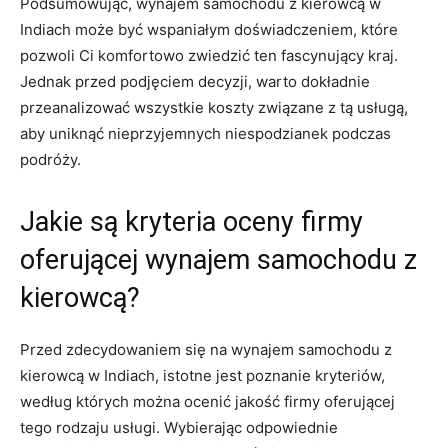
Podsumowując, wynajem samochodu z⁤ kierowcą w
Indiach może być wspaniałym⁢ doświadczeniem,‍ które
pozwoli​ Ci komfortowo⁣ zwiedzić ten fascynujący kraj.
‌Jednak⁣ przed ⁤podjęciem decyzji, warto⁢ dokładnie
⁣przeanalizować ⁢wszystkie ‌koszty ‌związane z​ tą ⁤usługą,⁣
aby uniknąć nieprzyjemnych niespodzianek podczas
podróży.
Jakie są⁤ kryteria oceny firmy
oferującej wynajem samochodu⁤ z
kierowcą?
Przed zdecydowaniem się na wynajem ‍samochodu z
kierowcą w ​Indiach, istotne jest ​poznanie kryteriów,
⁢według ⁢których‌ można ocenić⁢ jakość ⁢firmy oferującej
tego ⁤rodzaju⁤ usługi. Wybierając odpowiednie