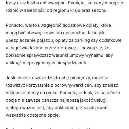
trasy oraz liczba dni wynajmu.⁢ Pamiętaj, ‍że ceny mogą‌ się
różnić w zależności od regionu⁢ kraju ‌oraz⁤ sezonu.
Ponadto,‍ warto uwzględnić dodatkowe ‍opłaty, które
mogą być ⁢obowiązkowe lub opcjonalne, ​takie‌ jak
ubezpieczenie pojazdu, opłaty za​ parking czy‌ dodatkowe
usługi świadczone przez ⁤kierowcę. Upewnij się, ⁤że
dokładnie sprawdzasz warunki umowy wynajmu,⁤ aby
uniknąć nieprzyjemnych niespodzianek.
Jeśli ​chcesz oszczędzić trochę pieniędzy, możesz
rozważyć⁢ korzystanie z⁤ porównywarki cen,⁤ aby ‍znaleźć
najlepsze oferty na rynku. ⁤Pamiętaj jednak, że najtańsza
opcja nie zawsze ⁤oznacza najlepszą jakość⁢ usługi,
⁤dlatego ważne ‌jest,‌ aby dokładnie ⁢przeanalizować
wszystkie dostępne opcje.