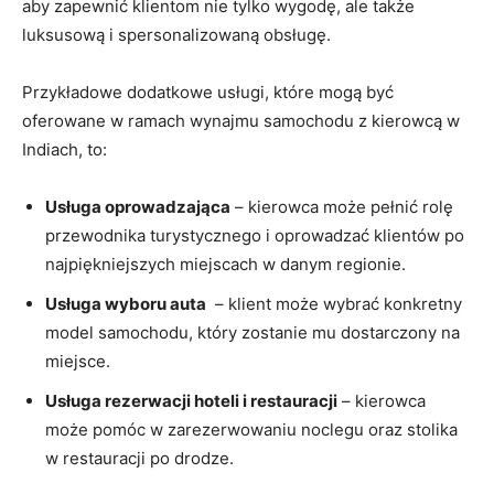
aby zapewnić​ klientom nie tylko wygodę, ⁣ale⁤ także
luksusową ⁣i spersonalizowaną obsługę.
Przykładowe dodatkowe usługi, które ⁤mogą być⁢
oferowane w ramach wynajmu‍ samochodu⁣ z⁢ kierowcą w
Indiach, to:
Usługa ​oprowadzająca
⁢– ‍kierowca może pełnić rolę
przewodnika ‍turystycznego i oprowadzać‌ klientów po
najpiękniejszych miejscach w‍ danym regionie.
Usługa wyboru ⁢auta
⁣ – ⁢klient może ​wybrać konkretny
model samochodu, który zostanie mu dostarczony⁣ na
‌miejsce.
Usługa ⁢rezerwacji hoteli i restauracji
– ​kierowca
może pomóc‌ w zarezerwowaniu noclegu oraz ⁤stolika
⁤w restauracji po drodze.