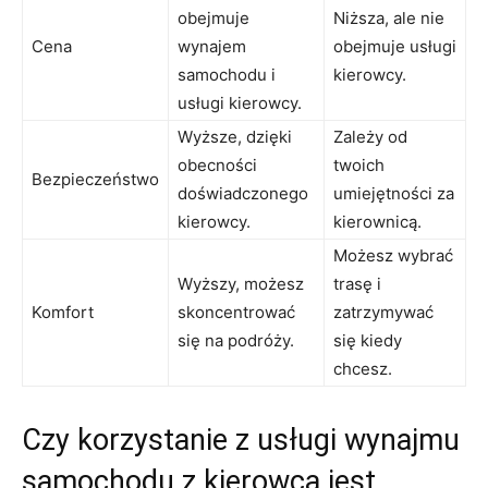
obejmuje
Niższa, ⁣ale⁢ nie
Cena
wynajem
obejmuje usługi
samochodu⁢ i⁢
​kierowcy.
usługi kierowcy.
Wyższe,⁣ dzięki
Zależy od
obecności‍
twoich
Bezpieczeństwo
doświadczonego
umiejętności za
‍kierowcy.
kierownicą.
Możesz ‌wybrać
Wyższy, możesz
trasę i ​
Komfort
⁣skoncentrować
zatrzymywać
się ‍na⁤ podróży.
się ​kiedy
chcesz.
Czy ⁢korzystanie z usługi wynajmu
samochodu z kierowcą​ jest