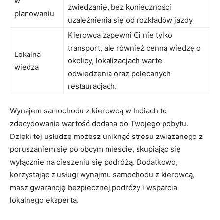
w
zwiedzanie, bez ​konieczności
planowaniu
uzależnienia się ‌od rozkładów jazdy.
Kierowca zapewni Ci‌ nie tylko
transport, ale również ‍cenną ‍wiedzę ⁣o
Lokalna
okolicy, lokalizacjach warte
wiedza
⁤odwiedzenia ​oraz polecanych ​
restauracjach.
Wynajem⁢ samochodu ⁢z kierowcą w Indiach to
zdecydowanie wartość dodana do Twojego‌ pobytu.
Dzięki tej usłudze​ możesz uniknąć stresu związanego z⁣
poruszaniem się po obcym⁣ mieście,⁤ skupiając się⁣
wyłącznie‌ na ⁢cieszeniu się podróżą. Dodatkowo,⁣
korzystając z ​usługi⁢ wynajmu samochodu z kierowcą,
masz gwarancję⁤ bezpiecznej⁢ podróży ⁣i wsparcia
lokalnego eksperta.