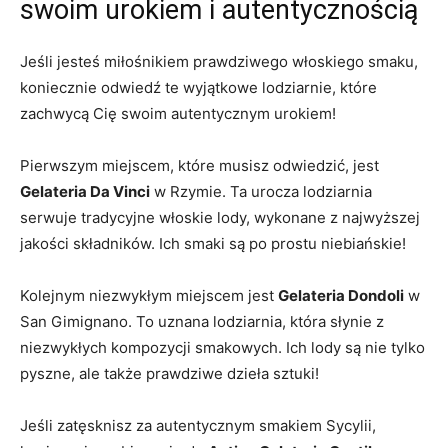
swoim urokiem⁤ i autentycznością
Jeśli ⁣jesteś miłośnikiem‍ prawdziwego włoskiego smaku,
koniecznie odwiedź⁤ te wyjątkowe ​lodziarnie, ​które
zachwycą Cię swoim ​autentycznym⁣ urokiem!
Pierwszym miejscem, które musisz ⁣odwiedzić, jest
Gelateria Da Vinci
w Rzymie. Ta urocza lodziarnia
serwuje⁤ tradycyjne ‌włoskie lody, wykonane z​ najwyższej
jakości składników. Ich smaki są po prostu niebiańskie!
Kolejnym niezwykłym miejscem jest
Gelateria Dondoli
w
San Gimignano. To uznana lodziarnia, ⁣która słynie‌ z
niezwykłych kompozycji smakowych. Ich lody są nie tylko
pyszne, ale także⁣ prawdziwe dzieła sztuki!
Jeśli zatęsknisz za ‍autentycznym⁤ smakiem Sycylii,‌