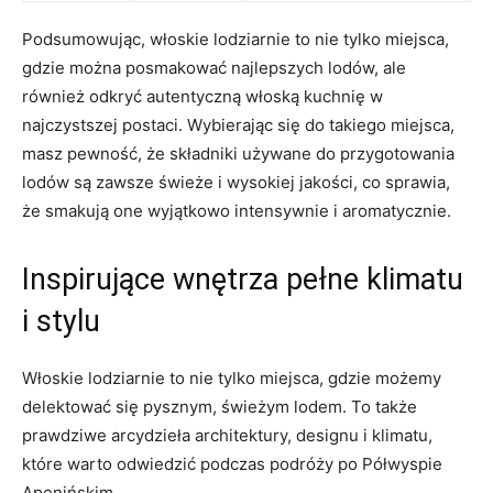
Podsumowując,‍ włoskie lodziarnie to⁢ nie tylko miejsca,
gdzie ⁤można ⁣posmakować najlepszych ⁤lodów, ale
również odkryć autentyczną włoską ⁣kuchnię w
najczystszej postaci. Wybierając się do ⁣takiego miejsca,⁣
masz pewność, że składniki używane do przygotowania
lodów​ są zawsze świeże i wysokiej ‍jakości, co sprawia,
że smakują one wyjątkowo intensywnie i aromatycznie.
Inspirujące wnętrza pełne klimatu
⁢i stylu
Włoskie ⁣lodziarnie⁣ to nie ‍tylko miejsca, gdzie możemy
delektować⁤ się pysznym, świeżym lodem. To także
prawdziwe arcydzieła architektury,⁣ designu i klimatu,
które warto‍ odwiedzić podczas podróży po Półwyspie
Apenińskim.