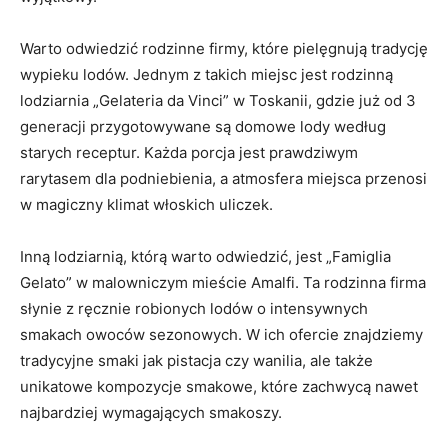
Warto odwiedzić rodzinne firmy, ⁣które ⁤pielęgnują tradycję
wypieku lodów. Jednym z ⁣takich miejsc jest‌ rodzinną
lodziarnia „Gelateria da Vinci” w ⁢Toskanii, gdzie już⁢ od 3
generacji przygotowywane są domowe lody ⁢według‌
starych receptur. Każda ⁢porcja jest prawdziwym
‌rarytasem ⁣dla podniebienia,⁣ a atmosfera miejsca przenosi
w magiczny klimat włoskich uliczek.
Inną lodziarnią, którą warto ‌odwiedzić, jest „Famiglia
Gelato” w malowniczym mieście Amalfi. Ta rodzinna firma
słynie z ręcznie‍ robionych ​lodów o​ intensywnych
smakach owoców sezonowych. W ich ‍ofercie znajdziemy
tradycyjne smaki jak pistacja czy wanilia, ‍ale‌ także
unikatowe kompozycje smakowe, które⁣ zachwycą⁤ nawet
najbardziej wymagających smakoszy.