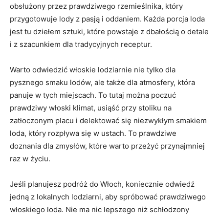
obsłużony przez prawdziwego rzemieślnika, który
przygotowuje lody z pasją i oddaniem. Każda​ porcja loda‌
jest tu dziełem sztuki, które powstaje z⁤ dbałością o detale
i ‍z szacunkiem⁢ dla​ tradycyjnych receptur.
Warto odwiedzić włoskie lodziarnie⁤ nie tylko dla
pysznego‍ smaku lodów, ale⁢ także dla atmosfery, która
panuje w tych miejscach. To tutaj można poczuć
prawdziwy włoski klimat, usiąść przy ⁢stoliku na
zatłoczonym placu i delektować się niezwykłym smakiem
‌loda, ‍który rozpływa się w ustach. To prawdziwe
doznania dla⁣ zmysłów, które warto przeżyć przynajmniej
‌raz ‌w życiu.
Jeśli⁣ planujesz podróż do Włoch,​ koniecznie odwiedź
jedną⁣ z‌ lokalnych lodziarni, aby spróbować prawdziwego⁣
włoskiego‌ loda. Nie ⁣ma nic ‍lepszego niż schłodzony