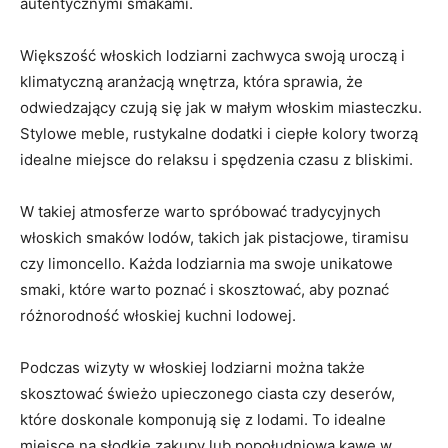
autentycznymi smakami.
Większość włoskich ⁣lodziarni ⁤zachwyca swoją uroczą⁣ i
klimatyczną aranżacją wnętrza, która sprawia, że
odwiedzający czują się jak w małym włoskim miasteczku.
Stylowe meble, rustykalne dodatki i ciepłe kolory ⁣tworzą
idealne miejsce​ do relaksu i spędzenia czasu ⁤z bliskimi.
W takiej atmosferze ⁤warto spróbować tradycyjnych
⁢włoskich smaków lodów,⁣ takich⁤ jak pistacjowe, tiramisu
czy limoncello. Każda ‍lodziarnia ma swoje​ unikatowe
smaki, które ‌warto ​poznać ⁢i skosztować, aby‍ poznać
różnorodność włoskiej⁢ kuchni lodowej.
Podczas wizyty w włoskiej lodziarni można także
skosztować świeżo⁣ upieczonego ciasta czy⁤ deserów,
⁤które‌ doskonale ⁢komponują się z lodami. To idealne ​
miejsce na słodkie zakupy lub popołudniową ‌kawę w