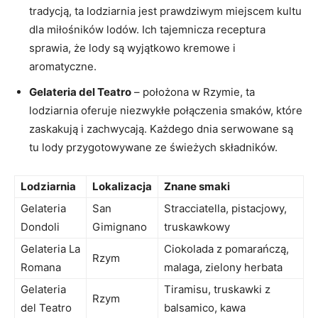
tradycją, ta lodziarnia jest prawdziwym miejscem kultu
dla miłośników lodów.⁢ Ich tajemnicza ​receptura
sprawia, ‌że lody ‍są ⁤wyjątkowo kremowe i⁣
aromatyczne.
Gelateria del Teatro
– położona w Rzymie, ta
lodziarnia oferuje niezwykłe połączenia smaków, które
zaskakują i ​zachwycają. ‌Każdego dnia ‌serwowane są
tu lody⁢ przygotowywane ze świeżych‍ składników.
Lodziarnia
Lokalizacja
Znane smaki
Gelateria⁣
San
Stracciatella, pistacjowy,
Dondoli
Gimignano
truskawkowy
Gelateria La⁤
Ciokolada z pomarańczą,
Rzym
Romana
malaga, zielony herbata
Gelateria
Tiramisu, truskawki z
Rzym
del ​Teatro
balsamico, kawa