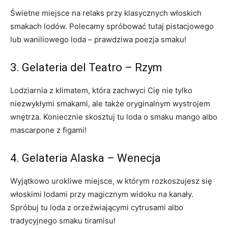
Świetne miejsce ⁢na relaks przy ​klasycznych włoskich
smakach lodów. Polecamy spróbować tutaj pistacjowego
lub waniliowego⁢ loda‍ – prawdziwa poezja smaku!
3. Gelateria del⁤ Teatro – Rzym
Lodziarnia z klimatem, która zachwyci ‌Cię‌ nie tylko
niezwykłymi smakami,⁣ ale także oryginalnym wystrojem
wnętrza. Koniecznie ⁤skosztuj‌ tu loda o ⁢smaku‌ mango albo
mascarpone z figami!
4.​ Gelateria Alaska⁤ – Wenecja
Wyjątkowo‌ urokliwe miejsce, w którym rozkoszujesz się
włoskimi lodami przy magicznym widoku‍ na ​kanały.
Spróbuj ⁢tu loda z orzeźwiającymi cytrusami albo
tradycyjnego‍ smaku ‍tiramisu!