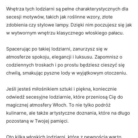
Wnętrza tych lodziarni są pełne charakterystycznych dla
secesji motywów, takich jak roślinne wzory, złote
zdobienia czy stylowe lampy. Dzięki ‌nim poczujesz się jak
w ⁤wytwornym wnętrzu klasycznego włoskiego pałacu.
Spacerując⁤ po takiej lodziarni, zanurzysz ‌się w‍
atmosferze spokoju, elegancji⁢ i luksusu. Zapomnisz o
codziennych troskach i ⁣po prostu ⁢będziesz cieszyć się‌
chwilą, smakując pyszne ‍lody w⁣ wyjątkowym otoczeniu.
Jeśli jesteś miłośnikiem sztuki i ⁢piękna, koniecznie
odwiedź secesyjne lodziarnie, ⁢które przeniosą Cię do
magicznej atmosfery Włoch. To nie tylko‌ podróż
kulinarne, ale także artystyczne doznania, które na długo
⁢pozostaną w Twojej pamięci.
Oto⁤ kilka włoskich‌ lodziarni, które⁤ z pewnością warto‍