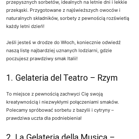
przepysznych sorbetów, ⁢idealnych na letnie dni i lekkie
przekąski.⁣ Przygotowane z najświeższych ⁤owoców i
naturalnych składników, sorbety z pewnością rozświetlą‍
każdy letni dzień!
Jeśli jesteś w drodze do Włoch, koniecznie ​odwiedź⁤
naszą listę najbardziej‌ uznanych lodziarni, gdzie⁣
poczujesz ‍prawdziwy smak Italii!
1. Gelateria del Teatro – ​Rzym
To miejsce ⁣z ‍pewnością zachwyci Cię ​swoją
kreatywnością ⁤i niezwykłymi połączeniami smaków.
Polecamy spróbować‌ sorbetu ⁢z bazylii ​i ‍cytryny​ –
prawdziwa uczta dla podniebienia!
2. La Gelateria della Musica –