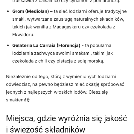
truskawka z​ balsamico czy cynamon z ⁢pomarańczą.
Grom (Mediolan)
– ta sieć⁢ lodziarni oferuje tradycyjne
smaki, wytwarzane zausługą naturalnych składników,​
takich‍ jak wanilia z ⁤Madagaskaru czy czekolada z
Ekwadoru.
Gelateria La Carraia (Florencja)
​- ⁤ta popularna
lodziarnia zachwyca swoimi smakami, takimi jak
czekolada z chili czy pistacja z solą morską.
Niezależnie⁣ od tego, którą⁤ z ‍wymienionych lodziarni
odwiedzisz, na pewno będziesz mieć okazję ⁣spróbować​
jednych z‌ najlepszych włoskich lodów. Ciesz się
smakiem!🍦
Miejsca, gdzie wyróżnia się jakość
i ⁢świeżość składników