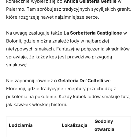
koniecznie wybierz się do
Antica Gelateria Gentile
w
Palermo. Tam spróbujesz tradycyjnych sycylijskich granit,
które rozgrzeją nawet ​najzimniejsze serce.
Na uwagę zasługuje także
La Sorbetteria Castiglione
w
⁤Bolonii, gdzie⁤ można znaleźć lody ​w ‍najbardziej
nietypowych smakach. Fantazyjne połączenia składników
sprawiają, że⁤ każdy kęs ‍jest prawdziwą przygodą
smakową!
Nie zapomnij również ​o
Gelateria De’ Coltelli
we
Florencji, gdzie​ tradycyjne ‌receptury przechodzą z
pokolenia na pokolenie. Każdy kubek lodów smakuje tutaj
⁤jak​ kawałek włoskiej historii.
Godziny‌
Lodziarnia
Lokalizacja
otwarcia