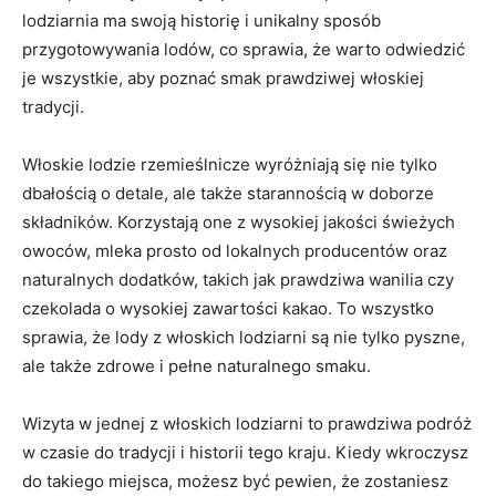
lodziarnia ma swoją ⁢historię i unikalny⁤ sposób
przygotowywania lodów, ⁤co sprawia, że warto odwiedzić
je ‍wszystkie, aby poznać smak prawdziwej włoskiej
tradycji.
Włoskie ⁢lodzie rzemieślnicze wyróżniają ‍się nie tylko
dbałością o detale,⁤ ale także starannością w doborze
składników. Korzystają ​one z wysokiej⁢ jakości świeżych
owoców, mleka prosto od‌ lokalnych producentów oraz
naturalnych dodatków, takich jak ⁤prawdziwa wanilia czy
czekolada o wysokiej zawartości kakao.⁤ To wszystko
sprawia, ⁤że⁣ lody z ​włoskich lodziarni są ⁤nie tylko pyszne,‍
ale także zdrowe i pełne naturalnego smaku.
Wizyta w jednej‌ z ⁢włoskich lodziarni to ⁢prawdziwa podróż
w ⁤czasie⁤ do tradycji i historii⁢ tego kraju. Kiedy wkroczysz
do takiego ⁤miejsca, możesz być pewien, że zostaniesz⁢