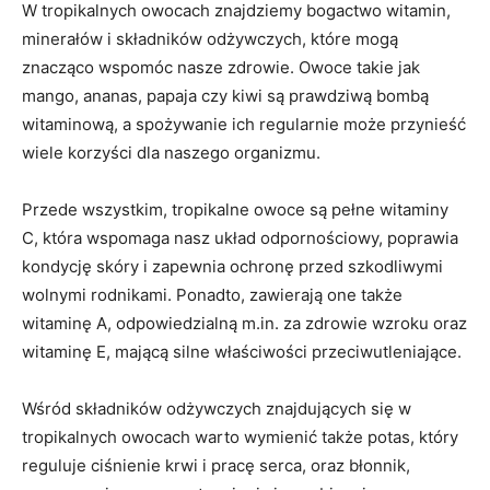
W tropikalnych owocach znajdziemy ⁤bogactwo witamin,
minerałów i ⁣składników ⁤odżywczych, które ‍mogą
znacząco wspomóc nasze zdrowie. Owoce takie jak
mango, ananas,​ papaja czy kiwi są prawdziwą bombą
witaminową, a⁤ spożywanie ich regularnie‌ może⁢ przynieść
wiele korzyści dla naszego organizmu.
Przede wszystkim, tropikalne owoce są ⁣pełne witaminy
C, która wspomaga nasz układ odpornościowy, poprawia
kondycję skóry i zapewnia ochronę‌ przed szkodliwymi
wolnymi rodnikami. Ponadto, zawierają one także
witaminę A, odpowiedzialną m.in. za zdrowie ⁢wzroku oraz
⁢witaminę E, mającą silne właściwości przeciwutleniające.
Wśród składników ⁣odżywczych znajdujących się w
tropikalnych owocach warto wymienić także potas, który
‌reguluje ciśnienie krwi i pracę serca, oraz ⁣błonnik,