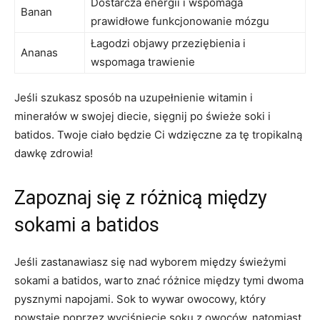
Dostarcza energii i wspomaga
Banan
prawidłowe funkcjonowanie mózgu
Łagodzi objawy przeziębienia i
Ananas
wspomaga trawienie
Jeśli⁣ szukasz ‌sposób na uzupełnienie witamin i
minerałów w swojej diecie, sięgnij po świeże‍ soki i‌
batidos. Twoje ciało będzie Ci wdzięczne za⁣ tę ⁢tropikalną
dawkę zdrowia!
Zapoznaj ⁣się z różnicą między⁣
sokami a batidos
Jeśli zastanawiasz ‍się nad wyborem między⁤ świeżymi
sokami a batidos, warto znać różnice między tymi dwoma
pysznymi napojami. Sok ‌to wywar owocowy, który
powstaje poprzez wyciśnięcie ‌soku z owoców, ⁣natomiast​