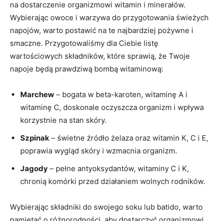
na dostarczenie​ organizmowi witamin⁣ i ⁢minerałów.
Wybierając owoce ​i warzywa do przygotowania świeżych
napojów, warto postawić na‍ te najbardziej pożywne​ i
smaczne. Przygotowaliśmy dla Ciebie ⁢listę⁣
wartościowych składników,​ które sprawią, że Twoje
napoje będą⁣ prawdziwą bombą witaminową:
Marchew
– ​bogata w beta-karoten, witaminę A i
witaminę C, doskonale ​oczyszcza‌ organizm i wpływa
korzystnie na stan skóry.
Szpinak
– świetne źródło⁤ żelaza ​oraz ‌witamin K, C​ i​ E,
poprawia ⁤wygląd skóry i wzmacnia⁣ organizm.
Jagody
– pełne antyoksydantów, witaminy C i⁤ K,
chronią komórki przed działaniem ⁢wolnych rodników.
Wybierając‍ składniki do⁤ swojego‍ soku ⁣lub batido, warto
⁢pamiętać o różnorodności, aby dostarczyć organizmowi