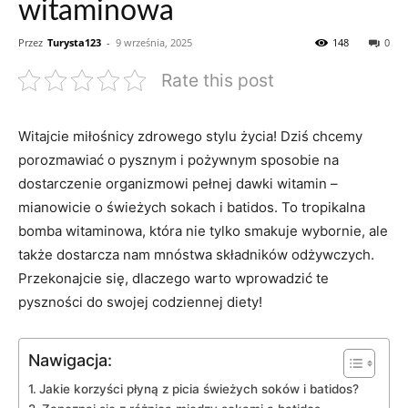
witaminowa
Przez
Turysta123
-
9 września, 2025
148
0
Rate this post
Witajcie miłośnicy zdrowego⁣ stylu życia!⁣ Dziś ⁢chcemy
‍porozmawiać ⁣o pysznym i pożywnym sposobie na
dostarczenie organizmowi pełnej dawki‍ witamin –
mianowicie o świeżych ⁣sokach​ i⁣ batidos. To tropikalna
bomba ‍witaminowa, która nie‌ tylko⁤ smakuje⁣ wybornie, ale
także dostarcza nam mnóstwa składników ‌odżywczych.
Przekonajcie się, dlaczego warto wprowadzić te
pyszności⁤ do⁤ swojej codziennej diety!
Nawigacja:
Jakie ⁣korzyści płyną z picia świeżych ⁢soków i batidos?