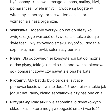
być banany, truskawki, mango,⁣ ananas, maliny, kiwi,
pomarańcze i ⁣wiele ⁤innych. Owoce⁤ są bogate w
witaminy, minerały i przeciwutleniacze, które‍
wzmacniają nasz organizm.
Warzywa:
Dodanie warzyw do batido nie tylko
‍zwiększa jego wartość odżywczą, ale także‍ dodaje
⁢świeżości i wyjątkowego smaku. Wypróbuj dodanie
szpinaku, marchewki, selera czy buraka.
Płyny:
Dla ⁣odpowiedniej konsystencji batido ‍można‍
dodać płyny, takie jak mleko roślinne, ⁤woda kokosowa,
sok pomarańczowy czy ⁣nawet zielona herbata.
Proteiny:
Aby batido było bardziej sycące i
pełnowartościowe,‌ warto dodać ⁢źródło białka, ‍takie ​jak
‍jogurt naturalny, białko serwatkowe czy nasiona chia.
Przyprawy i dodatki:
Nie zapominaj‌ o dodatkowych
składnikach, które mogą ⁤wzbogacić smak i wartość