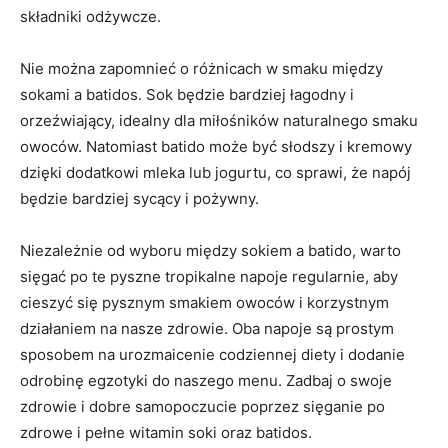
składniki odżywcze.
Nie można zapomnieć o różnicach ‍w smaku między
sokami a​ batidos.⁤ Sok⁤ będzie bardziej łagodny i
orzeźwiający, idealny dla ‌miłośników naturalnego smaku
owoców. Natomiast batido może być‍ słodszy i kremowy
dzięki dodatkowi mleka lub jogurtu, co sprawi,⁢ że napój
będzie bardziej sycący i pożywny.
Niezależnie⁢ od‍ wyboru między sokiem a batido, warto
sięgać po te pyszne tropikalne napoje regularnie, aby
cieszyć się pysznym ⁤smakiem owoców ⁣i korzystnym
działaniem na nasze zdrowie. Oba napoje są prostym
sposobem na urozmaicenie codziennej‌ diety‍ i dodanie⁤
odrobinę egzotyki do naszego menu. Zadbaj o swoje
zdrowie ​i dobre samopoczucie poprzez sięganie po
zdrowe ‌i pełne witamin soki oraz‌ batidos.