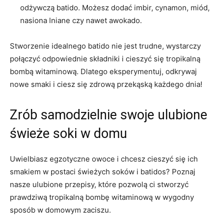
odżywczą batido. Możesz dodać imbir, cynamon, ‍miód,
nasiona lniane czy‌ nawet awokado.
Stworzenie idealnego batido nie jest ⁢trudne, wystarczy
połączyć odpowiednie składniki i cieszyć się tropikalną
bombą witaminową. ⁤Dlatego eksperymentuj, odkrywaj
nowe smaki i ciesz się zdrową przekąską ‍każdego dnia!
Zrób samodzielnie swoje ulubione
⁢świeże soki w domu
Uwielbiasz egzotyczne owoce i chcesz cieszyć się ich
smakiem w postaci świeżych soków i batidos? Poznaj
nasze ulubione przepisy, które pozwolą⁣ ci stworzyć
prawdziwą tropikalną bombę witaminową w wygodny⁤
sposób⁤ w⁤ domowym zaciszu.