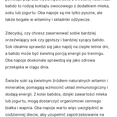
batido to rodzaj koktajlu owocowego z dodatkiem‌ mleka,‌
soku lub‌ jogurtu. Oba ⁤napoje są ⁤nie ⁣tylko pyszne, ale
także bogate w⁢ witaminy i ‌składniki odżywcze.
Zdecyduj, czy ‌chcesz zaserwować sobie bardziej
orzeźwiający sok czy gęstszy i⁤ bardziej sycący‌ batido.
Sok idealnie sprawdzi się jako napój na ciepłe letnie dni,
⁢a batido może być świetną⁤ porcją energii po treningu.
Oba napoje doskonale sprawdzą się jako zdrowa
przekąska w⁢ ciągu ‍dnia.
Świeże soki⁣ są ‍świetnym źródłem naturalnych witamin i
minerałów, pomagają wzmocnić​ układ immunologiczny i
dodają energii.​ Z kolei⁢ batidos, dzięki ⁢zawartości mleka
lub jogurtu, mogą dostarczyć organizmowi cennego
białka​ i wapnia. Oba napoje warto więc uwzględnić w
codziennej diecie, aby uzupełnić ‍zapotrzebowanie‌ na