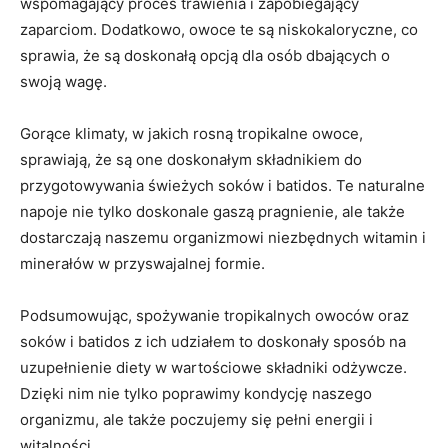
wspomagający proces trawienia i zapobiegający
zaparciom. Dodatkowo, owoce te ⁢są niskokaloryczne, co
sprawia, ‌że są⁢ doskonałą opcją dla osób dbających o
swoją wagę.
Gorące klimaty, w jakich rosną tropikalne owoce,
sprawiają, że są one doskonałym składnikiem do⁢
przygotowywania świeżych soków i​ batidos. Te naturalne
napoje ⁢nie tylko doskonale gaszą pragnienie, ale także
dostarczają naszemu organizmowi⁣ niezbędnych witamin i
minerałów w przyswajalnej formie.
Podsumowując,⁤ spożywanie tropikalnych owoców oraz
soków i batidos z ich ⁢udziałem to ‍doskonały sposób ‍na
uzupełnienie diety w wartościowe składniki ‍odżywcze.
⁣Dzięki nim nie tylko poprawimy kondycję naszego
organizmu, ale ⁤także poczujemy się pełni ⁢energii i
witalności.