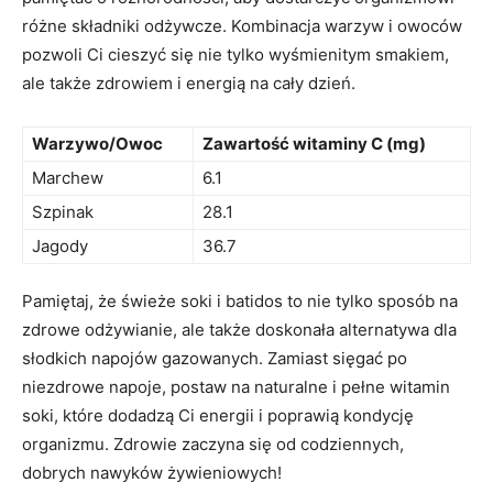
różne składniki odżywcze. Kombinacja warzyw i ‍owoców
pozwoli Ci cieszyć się nie tylko wyśmienitym smakiem,
ale‍ także zdrowiem i⁢ energią na cały dzień.
Warzywo/Owoc
Zawartość witaminy⁣ C (mg)
Marchew
6.1
Szpinak
28.1
Jagody
36.7
Pamiętaj, że świeże soki i batidos to nie tylko sposób⁢ na
zdrowe odżywianie, ale także doskonała‌ alternatywa dla
słodkich ⁢napojów gazowanych. Zamiast⁢ sięgać po
niezdrowe napoje, postaw na naturalne ⁢i pełne‍ witamin
soki, które dodadzą Ci energii i poprawią ⁣kondycję
organizmu. Zdrowie⁣ zaczyna ‍się ‍od codziennych,
dobrych nawyków żywieniowych!