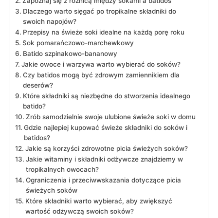
Zapoznaj ⁣się z różnicą między⁣ sokami a batidos
Dlaczego warto sięgać⁢ po tropikalne składniki do
swoich napojów?
Przepisy ⁣na świeże soki idealne na każdą porę roku
Sok pomarańczowo-marchewkowy
Batido szpinakowo-bananowy
Jakie owoce i warzywa warto wybierać do soków?
Czy batidos mogą ‍być zdrowym zamiennikiem‌ dla
deserów?
Które ⁣składniki są niezbędne do stworzenia idealnego
batido?
Zrób samodzielnie swoje ulubione ⁢świeże soki w domu
Gdzie najlepiej ‍kupować⁣ świeże składniki do soków i
batidos?
Jakie są korzyści⁣ zdrowotne picia świeżych soków?
Jakie witaminy i składniki odżywcze znajdziemy w
tropikalnych owocach?
Ograniczenia i przeciwwskazania dotyczące picia
świeżych soków
Które składniki warto ‌wybierać, aby zwiększyć
⁤wartość odżywczą swoich⁢ soków?