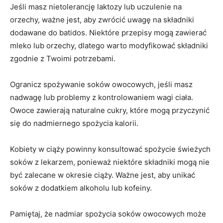
Jeśli masz nietolerancję⁢ laktozy​ lub uczulenie ⁤na
orzechy, ważne jest, ⁤aby zwrócić‍ uwagę na składniki
dodawane do batidos. Niektóre​ przepisy mogą zawierać
mleko​ lub orzechy, dlatego warto modyfikować składniki ​
zgodnie z Twoimi potrzebami.
Ogranicz spożywanie soków owocowych, jeśli ‌masz
nadwagę lub problemy z kontrolowaniem wagi ciała.
Owoce zawierają naturalne cukry, które mogą przyczynić‌
się do nadmiernego spożycia kalorii.
Kobiety w‍ ciąży powinny konsultować spożycie świeżych
⁢soków z lekarzem, ponieważ niektóre​ składniki mogą‌ nie
być zalecane ⁣w okresie ciąży. ⁢Ważne jest, aby unikać
⁢soków z dodatkiem alkoholu lub kofeiny.
Pamiętaj, że nadmiar ⁢spożycia soków ‍owocowych może ​