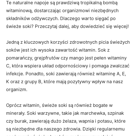
Te ‍naturalne napoje są⁤ prawdziwą tropikalną bombą
witaminową, dostarczając organizmowi niezbędnych
składników odżywczych. Dlaczego warto sięgać po
świeże soki? Przeczytaj dalej, aby dowiedzieć się więcej!
Jedną z‌ kluczowych korzyści zdrowotnych picia​ świeżych
⁤soków jest ich ⁢wysoka zawartość witamin. Sok⁣ z
pomarańczy, grejpfrutów czy⁤ mango jest‍ pełen‍ witaminy
C, która wspiera układ odpornościowy i pomaga zwalczać
infekcje. Ponadto, ​soki zawierają również witaminę A,​ E,⁣
K oraz‌ z‌ grupy​ B, które mają pozytywny wpływ na nasz
organizm.
Oprócz witamin, świeże soki są również bogate w
minerały. Soki warzywne,⁣ takie jak marchewka, szpinak
czy ⁣burak,⁣ zawierają dużo żelaza, wapnia i potasu,‌ które
są niezbędne dla naszego zdrowia. ​Dzięki‌ regularnemu