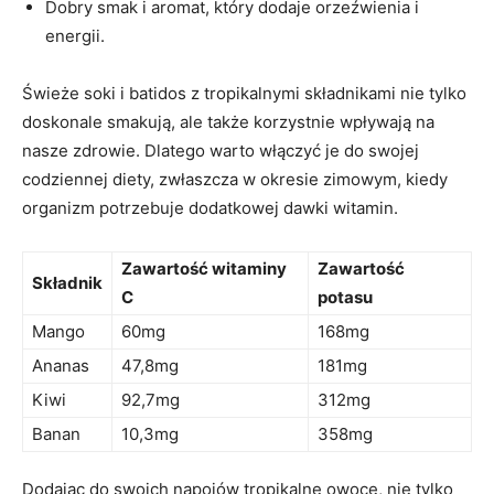
Dobry smak​ i aromat,‌ który dodaje orzeźwienia i
‌energii.
Świeże soki i ⁣batidos z tropikalnymi składnikami nie tylko
doskonale smakują, ale także ‍korzystnie wpływają na
nasze‌ zdrowie. Dlatego warto‍ włączyć je do swojej
codziennej⁣ diety, zwłaszcza w okresie zimowym, kiedy
organizm​ potrzebuje dodatkowej dawki witamin.
Zawartość witaminy
Zawartość
Składnik
C
potasu
Mango
60mg
168mg
Ananas
47,8mg
181mg
Kiwi
92,7mg
312mg
Banan
10,3mg
358mg
Dodając do swoich napojów tropikalne ⁢owoce, nie tylko​