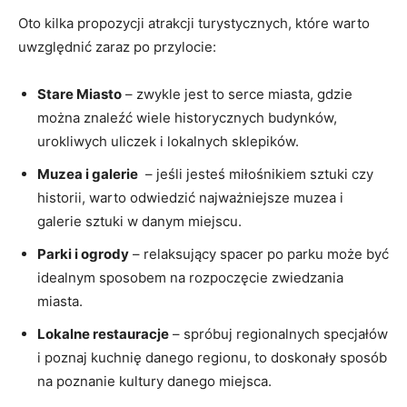
Oto‌ kilka⁤ propozycji atrakcji turystycznych, które warto
uwzględnić​ zaraz po przylocie:
Stare Miasto
– zwykle⁤ jest to​ serce⁢ miasta, gdzie
można znaleźć wiele historycznych budynków,
urokliwych uliczek i lokalnych sklepików.
Muzea i galerie
⁤ – ⁣jeśli jesteś miłośnikiem sztuki czy
historii, warto ⁢odwiedzić najważniejsze muzea ⁢i
galerie sztuki w danym miejscu.
Parki i ogrody
– relaksujący spacer po parku może⁢ być
idealnym ‌sposobem‍ na ⁤rozpoczęcie zwiedzania
‍miasta.
Lokalne restauracje
– spróbuj regionalnych specjałów
i poznaj kuchnię danego regionu, to doskonały ‍sposób
na poznanie⁢ kultury danego miejsca.