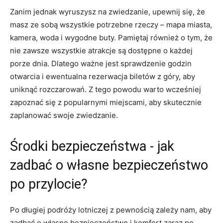
Zanim jednak ⁣wyruszysz na zwiedzanie, upewnij​ się, że​
masz ze sobą ​wszystkie⁤ potrzebne rzeczy – mapa miasta,
⁣kamera, woda i wygodne buty. Pamiętaj ‍również o tym, że
nie zawsze wszystkie atrakcje są dostępne ⁢o każdej
porze dnia. Dlatego ważne jest sprawdzenie godzin⁣
otwarcia i ewentualna rezerwacja​ biletów z ‍góry, aby
uniknąć rozczarowań. Z tego powodu ‍warto wcześniej
zapoznać się z popularnymi miejscami, ⁣aby skutecznie
zaplanować swoje zwiedzanie.
Środki‍ bezpieczeństwa -‍ jak
zadbać​ o⁣ własne bezpieczeństwo
po przylocie?
Po ​długiej podróży lotniczej z pewnością zależy nam, aby
zadbać o ⁤własne bezpieczeństwo⁤ i komfort zaraz po