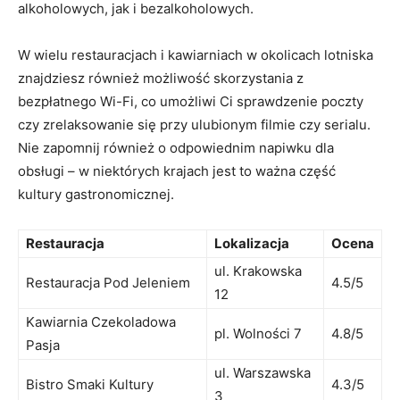
alkoholowych, jak i bezalkoholowych.
W wielu restauracjach i kawiarniach w okolicach lotniska
znajdziesz również możliwość skorzystania ‍z
⁢bezpłatnego Wi-Fi, ​co umożliwi Ci sprawdzenie poczty
czy zrelaksowanie się ⁤przy ulubionym filmie ‌czy serialu.
Nie ‍zapomnij również o odpowiednim napiwku dla
obsługi – w niektórych krajach jest to ⁣ważna⁣ część
kultury gastronomicznej.
Restauracja
Lokalizacja
Ocena
ul. Krakowska​
Restauracja Pod Jeleniem
4.5/5
12
Kawiarnia Czekoladowa
pl. Wolności ​7
4.8/5
Pasja
ul. Warszawska
Bistro ⁤Smaki Kultury
4.3/5
3