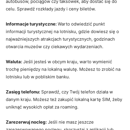
autobusów, pociągów czy taksówek, aby dostać się do
celu. Sprawdź rozkłady jazdy i ceny biletów.
Informacje turystyczne:
Warto‌ odwiedzić punkt​
informacji turystycznej ⁣na lotnisku, gdzie dowiesz ⁤się⁢ o
⁣najważniejszych atrakcjach turystycznych, godzinach
otwarcia muzeów czy ciekawych wydarzeniach.
Waluta:
Jeśli jesteś w obcym‌ kraju, warto wymienić
trochę pieniędzy na lokalną walutę. ‍Możesz to zrobić na
lotnisku lub w pobliskim banku.
Zasięg telefonu:
Sprawdź, czy Twój telefon działa w
danym kraju. Możesz ⁤też zakupić lokalną kartę SIM, żeby
uniknąć⁢ wysokich opłat za roaming.
Zarezerwuj nocleg:
Jeśli nie masz⁢ jeszcze
‌zarezerwowanego⁤ noclegu, skorzystaj z aplikacji lub