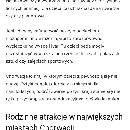
Na malowniczym​ wybrzeżu ⁣można również​ skorzystać z
licznych animacji dla dzieci, takich jak jazda ‍na ⁤rowerze
czy gry plenerowe.
Jeśli​ chcemy ‌zafundować naszym pociechom
niezapomniane ​wrażenia, warto zarezerwować
wycieczkę na wyspę Hvar. Tu⁣ dzieci będą ⁢mogły
uczestniczyć‌ w warsztatach rzemieślniczych, pokazach ​
sztuki ⁢czy zajęciach sportowych.
Chorwacja ​to⁤ kraj, w którym​ dzieci z⁤ pewnością się nie ​
nudzą. Dzięki bogatej ofercie z atrakcjami⁤ dla
najmłodszych, podróżowanie ‍po tym kraju stanie się⁤ nie
tylko przygodą, ⁣ale także edukacyjnym doświadczeniem.
Rodzinne atrakcje w największych
miastach Chorwacji