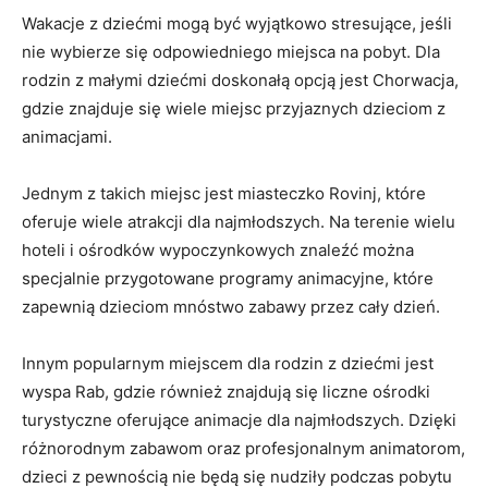
Wakacje z⁤ dziećmi mogą być​ wyjątkowo stresujące, jeśli
nie​ wybierze się odpowiedniego miejsca na pobyt. Dla
rodzin z małymi dziećmi doskonałą opcją jest Chorwacja,
gdzie⁣ znajduje się wiele miejsc ⁤przyjaznych dzieciom⁣ z
animacjami.
Jednym z ⁣takich ⁤miejsc jest miasteczko ‍Rovinj, które
oferuje wiele atrakcji ⁢dla najmłodszych.⁢ Na terenie ‍wielu​
hoteli i ‌ośrodków wypoczynkowych znaleźć‍ można
specjalnie przygotowane programy animacyjne, ‌które
zapewnią dzieciom ​mnóstwo ‌zabawy przez cały⁤ dzień.
Innym popularnym ‍miejscem dla rodzin z ⁢dziećmi jest
⁤wyspa Rab, ⁣gdzie również znajdują się liczne⁤ ośrodki
turystyczne ‌oferujące ⁣animacje dla najmłodszych. Dzięki
różnorodnym zabawom ⁤oraz profesjonalnym animatorom,
⁢dzieci z pewnością nie będą się nudziły podczas pobytu