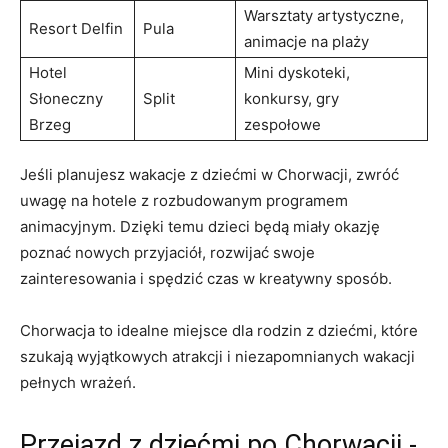
Warsztaty artystyczne,
Resort Delfin
Pula
animacje na plaży
Hotel
Mini dyskoteki,
Słoneczny
Split
konkursy,⁣ gry‌
Brzeg
zespołowe
Jeśli planujesz ‍wakacje z ‍dziećmi w Chorwacji, zwróć
uwagę na hotele⁤ z rozbudowanym programem⁣
animacyjnym. ⁤Dzięki temu dzieci będą‌ miały okazję
poznać nowych przyjaciół, rozwijać swoje⁢
zainteresowania i spędzić czas w ‍kreatywny sposób.
Chorwacja ​to idealne miejsce dla rodzin z ‌dziećmi, ‌które
szukają wyjątkowych atrakcji ‌i niezapomnianych‌ wakacji
pełnych⁣ wrażeń.
Przejazd z ‌dziećmi po​ Chorwacji​ -‌