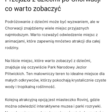
co warto ‍zobaczyć
Podróżowanie ‌z‌ dziećmi może ‌być wyzwaniem, ale w
Chorwacji​ znajdziemy ⁤wiele miejsc przyjaznych
najmłodszym. Warto‌ rozważyć odwiedzenie miejsc z‌
animacjami,⁤ które ⁢zapewnią mnóstwo atrakcji dla całej
rodziny.
Na liście miejsc, które warto zobaczyć z dziećmi,
znajduje się oczywiście Park Narodowy Jezior ​
Plitwickich.⁢ Ten ‌malowniczy teren to idealne miejsce ‍dla
⁤małych odkrywców, którzy ⁤pokochają ⁢krystalicznie czyste
‌wody ⁣i tropikalną ‍roślinność.
Kolejną atrakcyjną ‌opcją ⁣jest miasteczko Rovinj,⁣ gdzie
można odwiedzić interaktywne muzea i ​parki rozrywki.