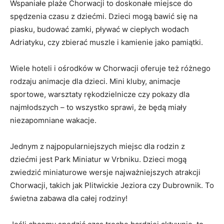
Wspaniałe plaże Chorwacji to doskonałe miejsce do⁤
spędzenia czasu ⁢z dziećmi. Dzieci mogą⁤ bawić​ się ⁤na
piasku, budować zamki,​ pływać⁣ w ciepłych wodach
Adriatyku, czy zbierać muszle i ‍kamienie jako pamiątki.
Wiele hoteli i ⁢ośrodków w ⁣Chorwacji oferuje też różnego
rodzaju animacje dla ​dzieci. Mini kluby,⁢ animacje⁣
sportowe, warsztaty rękodzielnicze czy pokazy dla
najmłodszych⁣ – to wszystko sprawi, że ⁤będą‌ miały
niezapomniane wakacje.
Jednym z najpopularniejszych miejsc dla rodzin z
⁢dziećmi jest Park Miniatur w Vrbniku.⁣ Dzieci ​mogą
zwiedzić miniaturowe⁢ wersje ‍najważniejszych atrakcji⁢
Chorwacji, takich jak Plitwickie‍ Jeziora czy Dubrownik. To
świetna zabawa dla⁢ całej‌ rodziny!