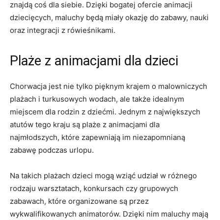
znajdą coś dla siebie. Dzięki bogatej⁤ ofercie animacji ​
dziecięcych, maluchy będą miały okazję do zabawy, nauki
oraz integracji ⁢z rówieśnikami.
Plaże z‌ animacjami⁢ dla ‌dzieci
Chorwacja jest nie tylko pięknym krajem o malowniczych⁤
plażach‌ i turkusowych wodach, ale ⁢także idealnym
miejscem ​dla‍ rodzin z ⁤dziećmi. Jednym z największych
atutów​ tego kraju są plaże​ z animacjami dla
najmłodszych, ⁣które zapewniają im ​niezapomnianą
zabawę ⁢podczas urlopu.
Na ‍takich plażach⁢ dzieci mogą wziąć udział w różnego ​
rodzaju warsztatach, konkursach czy grupowych
zabawach, które organizowane są przez
wykwalifikowanych animatorów. Dzięki ‍nim​ maluchy mają