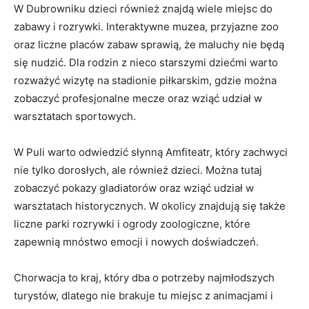
W Dubrowniku dzieci również ‍znajdą wiele miejsc do
zabawy i ​rozrywki. Interaktywne muzea, przyjazne zoo​
oraz‌ liczne placów zabaw sprawią, że maluchy nie będą
się‍ nudzić. Dla rodzin z nieco starszymi ⁣dziećmi warto
rozważyć wizytę⁣ na stadionie piłkarskim,⁤ gdzie można
zobaczyć profesjonalne mecze oraz wziąć udział‍ w
warsztatach sportowych.
W ⁢Puli warto⁣ odwiedzić‌ słynną Amfiteatr, ⁤który zachwyci⁢
nie tylko dorosłych, ale⁢ również‍ dzieci. ‌Można ‌tutaj​
zobaczyć pokazy gladiatorów oraz wziąć udział w
warsztatach⁢ historycznych.⁢ W okolicy znajdują się także
liczne ‌parki rozrywki i ogrody zoologiczne, które⁤
zapewnią mnóstwo emocji ​i nowych‍ doświadczeń.
Chorwacja to kraj, który dba o potrzeby najmłodszych
turystów, dlatego‍ nie brakuje tu miejsc z animacjami i