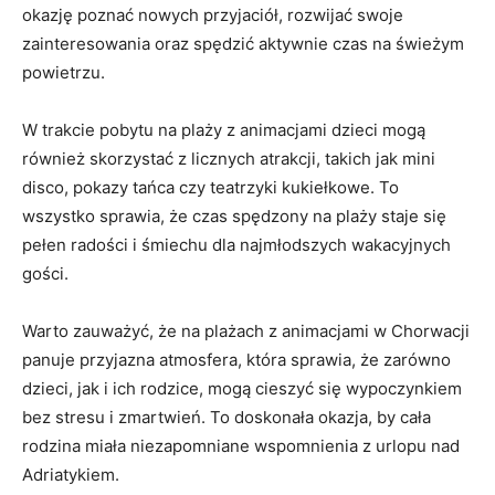
okazję poznać nowych przyjaciół, rozwijać⁣ swoje
zainteresowania oraz spędzić aktywnie ‍czas na świeżym
powietrzu.
W​ trakcie ​pobytu na⁤ plaży z⁢ animacjami dzieci​ mogą⁢
również ⁣skorzystać z licznych atrakcji,⁤ takich jak mini
disco,‍ pokazy tańca ⁢czy teatrzyki ‍kukiełkowe. To
⁢wszystko sprawia, że ⁤czas spędzony ‍na plaży staje ⁤się
pełen radości i‍ śmiechu dla ⁢najmłodszych wakacyjnych
gości.
Warto zauważyć, że na plażach z‍ animacjami w​ Chorwacji
panuje przyjazna atmosfera, ​która sprawia, że⁤ zarówno
dzieci, jak i ich rodzice, mogą cieszyć się wypoczynkiem
bez stresu i zmartwień. To doskonała okazja, by ⁣cała
rodzina miała‍ niezapomniane wspomnienia ​z urlopu​ nad
Adriatykiem.