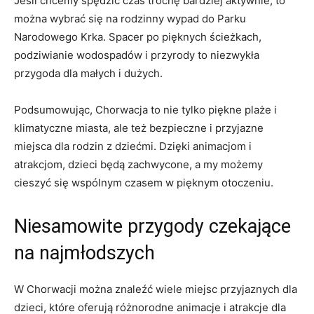
Jeśli⁣ chcemy ⁢spędzić czas trochę ⁢bardziej aktywnie, ⁤to
można wybrać się na rodzinny‍ wypad do Parku
Narodowego ​Krka. Spacer po pięknych ‍ścieżkach,
podziwianie wodospadów i⁤ przyrody to ⁤niezwykła
przygoda dla ⁣małych‍ i dużych.
Podsumowując, Chorwacja to nie tylko piękne ‍plaże i
klimatyczne ⁤miasta, ale​ też ⁢bezpieczne i⁤ przyjazne
miejsca dla ‌rodzin z dziećmi. Dzięki animacjom i
atrakcjom, ⁣dzieci ​będą zachwycone, a my możemy
cieszyć się wspólnym czasem w pięknym otoczeniu.
Niesamowite przygody czekające
na najmłodszych
W Chorwacji można znaleźć​ wiele ​miejsc ⁣przyjaznych dla
⁤dzieci, które oferują różnorodne animacje i⁢ atrakcje dla‌