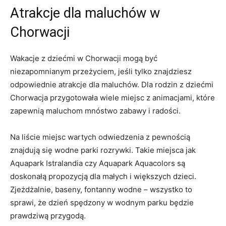
Atrakcje dla⁢ maluchów w
Chorwacji
Wakacje‌ z dziećmi w Chorwacji ‍mogą być
niezapomnianym przeżyciem, jeśli ‌tylko znajdziesz
odpowiednie atrakcje dla maluchów. Dla rodzin z dziećmi
Chorwacja przygotowała ⁣wiele miejsc z animacjami, które‍
zapewnią⁣ maluchom ⁣mnóstwo zabawy ⁢i ⁣radości.
Na ⁣liście miejsc wartych odwiedzenia‌ z pewnością
znajdują⁤ się wodne parki rozrywki. Takie miejsca jak
Aquapark Istralandia czy Aquapark Aquacolors są⁤
doskonałą propozycją‌ dla⁤ małych i większych dzieci.
Zjeżdżalnie, baseny, fontanny ⁣wodne – wszystko to
sprawi, że dzień ‍spędzony w‌ wodnym parku będzie⁢
prawdziwą przygodą.