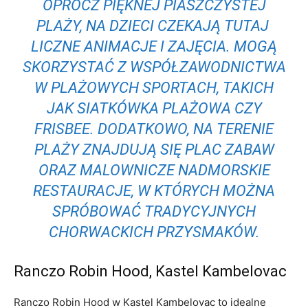
‌OPRÓCZ PIĘKNEJ PIASZCZYSTEJ⁢
PLAŻY, NA DZIECI CZEKAJĄ TUTAJ ​
LICZNE⁤ ANIMACJE I ZAJĘCIA. MOGĄ
SKORZYSTAĆ Z⁤ WSPÓŁZAWODNICTWA
W⁤ PLAŻOWYCH SPORTACH, TAKICH
JAK SIATKÓWKA⁤ PLAŻOWA CZY
⁤FRISBEE. DODATKOWO, NA⁣ TERENIE
PLAŻY⁣ ZNAJDUJĄ SIĘ PLAC ⁤ZABAW
ORAZ MALOWNICZE NADMORSKIE
RESTAURACJE,⁢ W‌ KTÓRYCH MOŻNA‍
SPRÓBOWAĆ‍ TRADYCYJNYCH
CHORWACKICH ‌PRZYSMAKÓW.
Ranczo‍ Robin Hood, Kastel Kambelovac
Ranczo‌ Robin Hood w Kastel Kambelovac to idealne⁣