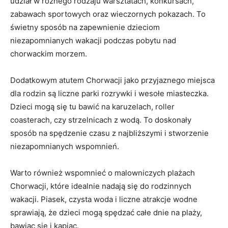
udział w różnego rodzaju⁢ warsztatach, konkursach,
zabawach sportowych ‍oraz wieczornych pokazach. To
⁢świetny sposób na zapewnienie ⁢dzieciom
niezapomnianych wakacji podczas pobytu​ nad
chorwackim ‌morzem.
Dodatkowym‍ atutem⁢ Chorwacji jako przyjaznego miejsca
⁢dla rodzin są liczne parki rozrywki⁣ i ‌wesołe miasteczka.
Dzieci ⁤mogą się tu ⁢bawić ⁢na karuzelach, roller
‍coasterach, czy‍ strzelnicach⁤ z⁤ wodą. To doskonały
sposób ‌na ‌spędzenie czasu z najbliższymi i stworzenie
niezapomnianych wspomnień.
Warto również‌ wspomnieć o malowniczych plażach
Chorwacji, które⁤ idealnie nadają się⁤ do rodzinnych
‍wakacji. ⁢Piasek, czysta⁤ woda i liczne atrakcje wodne
sprawiają, że⁣ dzieci mogą spędzać ‌całe dnie⁣ na plaży,
bawiąc się i ⁤kąpiąc.