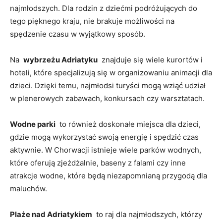
najmłodszych. Dla rodzin z dziećmi‌ podróżujących do
⁢tego pięknego kraju, nie brakuje możliwości na
‍spędzenie czasu w wyjątkowy sposób.
Na ​
wybrzeżu ⁣Adriatyku
⁢ znajduje się wiele kurortów i
hoteli,⁤ które specjalizują się​ w organizowaniu animacji dla
dzieci. Dzięki temu, najmłodsi turyści mogą ⁤wziąć ⁣udział⁤
w plenerowych zabawach, ⁤konkursach czy⁢ warsztatach.
Wodne ⁤parki
⁢ to również⁤ doskonałe ⁢miejsca‍ dla dzieci,
gdzie mogą wykorzystać‍ swoją energię i spędzić czas
aktywnie. W ⁤Chorwacji istnieje wiele parków wodnych,⁣
które oferują zjeżdżalnie, baseny ⁤z‌ falami czy‌ inne
atrakcje wodne,⁣ które będą niezapomnianą przygodą dla
maluchów.
Plaże nad Adriatykiem
⁤ to‍ raj dla najmłodszych, którzy