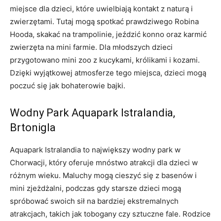
miejsce dla dzieci, które uwielbiają kontakt ⁤z ⁢naturą i
zwierzętami. Tutaj mogą spotkać ​prawdziwego Robina
Hooda, ⁢skakać ⁢na trampolinie, ​jeździć konno‍ oraz karmić⁣
zwierzęta ⁤na mini farmie. Dla młodszych ‍dzieci
przygotowano mini zoo z kucykami, ​królikami i kozami.
‍Dzięki wyjątkowej⁤ atmosferze tego miejsca, dzieci ‍mogą
‍poczuć się‌ jak bohaterowie bajki.
Wodny Park Aquapark Istralandia,
Brtonigla
Aquapark​ Istralandia to największy ‍wodny​ park w
Chorwacji, który ‌oferuje‍ mnóstwo ​atrakcji dla dzieci w
różnym‌ wieku. Maluchy mogą ⁢cieszyć się z basenów ‌i
mini ⁢zjeżdżalni, podczas‍ gdy starsze dzieci mogą
spróbować swoich sił na‍ bardziej ekstremalnych
atrakcjach, takich jak tobogany czy​ sztuczne fale. Rodzice