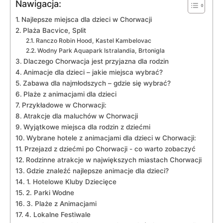
Nawigacja:
Najlepsze miejsca dla dzieci w Chorwacji
Plaża Bacvice,​ Split
Ranczo‍ Robin Hood, Kastel Kambelovac
Wodny Park Aquapark Istralandia, Brtonigla
Dlaczego ‌Chorwacja jest ⁤przyjazna ⁤dla rodzin
Animacje dla ‌dzieci – jakie⁤ miejsca wybrać?
Zabawa dla najmłodszych – gdzie ‌się wybrać?
Plaże z‌ animacjami⁢ dla ‌dzieci
Przykładowe w⁤ Chorwacji:
Atrakcje dla⁢ maluchów w Chorwacji
Wyjątkowe miejsca dla ⁢rodzin z dziećmi
Wybrane ​hotele z animacjami dla dzieci w⁣ Chorwacji:
Przejazd z ‌dziećmi po​ Chorwacji​ -‌ co warto ‍zobaczyć
Rodzinne atrakcje w największych miastach Chorwacji
Gdzie znaleźć najlepsze⁢ animacje dla⁢ dzieci?
1. Hotelowe Kluby Dziecięce
2. Parki Wodne
3. Plaże⁤ z Animacjami
4. Lokalne Festiwale