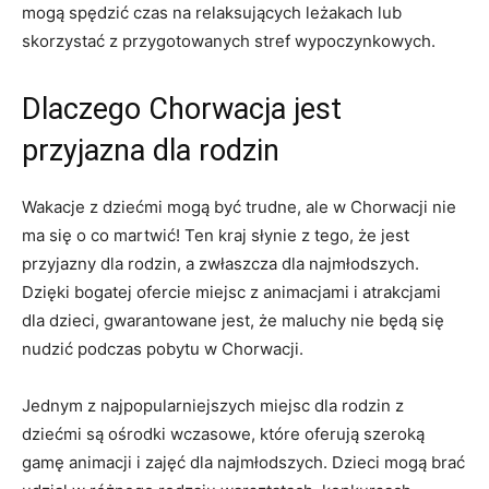
⁣mogą spędzić czas ⁢na relaksujących leżakach ⁣lub
skorzystać z przygotowanych stref wypoczynkowych.
Dlaczego ‌Chorwacja jest
⁤przyjazna ⁤dla rodzin
Wakacje z dziećmi ​mogą być trudne, ale w Chorwacji nie
ma się ⁣o co martwić! Ten ⁣kraj słynie z tego, że jest
przyjazny dla rodzin,‌ a zwłaszcza dla najmłodszych.
Dzięki bogatej ofercie miejsc z animacjami ‍i atrakcjami
dla dzieci, gwarantowane jest, ⁣że maluchy ​nie będą się
nudzić podczas pobytu w​ Chorwacji.
Jednym z najpopularniejszych miejsc dla rodzin⁤ z
dziećmi ⁣są ośrodki‍ wczasowe,‍ które oferują szeroką⁢
gamę animacji i zajęć dla najmłodszych. Dzieci mogą brać