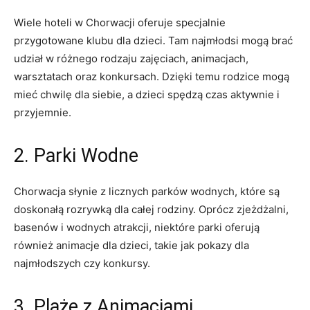
Wiele‍ hoteli⁢ w Chorwacji oferuje specjalnie
przygotowane ‍klubu dla ⁢dzieci. Tam najmłodsi mogą brać
udział w różnego rodzaju ⁤zajęciach,⁣ animacjach,
warsztatach⁤ oraz konkursach. Dzięki ‌temu⁢ rodzice mogą
‌mieć chwilę dla siebie,⁢ a dzieci spędzą czas aktywnie i
przyjemnie.
2. Parki Wodne
Chorwacja‍ słynie ⁢z licznych ‌parków⁢ wodnych, które są
⁤doskonałą rozrywką ⁢dla całej rodziny. Oprócz zjeżdżalni,
basenów‌ i ‍wodnych atrakcji, niektóre parki oferują‍
również animacje dla dzieci, ⁣takie jak⁣ pokazy dla
najmłodszych czy⁢ konkursy.
3. Plaże⁤ z Animacjami