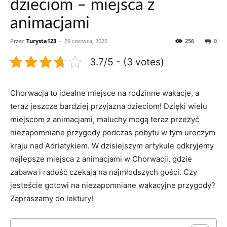
dzieciom – miejsca z
animacjami
Przez
Turysta123
-
29 czerwca, 2025
256
0
3.7/5 - (3 votes)
Chorwacja to ‌idealne miejsce ​na rodzinne wakacje, a
teraz ⁢jeszcze bardziej przyjazna ‍dzieciom!​ Dzięki wielu
miejscom z‌ animacjami, maluchy ⁢mogą teraz przeżyć
niezapomniane ‌przygody podczas⁢ pobytu​ w ​tym uroczym
kraju nad Adriatykiem. W dzisiejszym ⁤artykule odkryjemy
najlepsze miejsca z ⁤animacjami w ⁣Chorwacji, gdzie⁢
zabawa i radość czekają ⁢na⁤ najmłodszych gości. Czy
jesteście gotowi ​na niezapomniane⁤ wakacyjne⁤ przygody?
Zapraszamy do ⁤lektury!