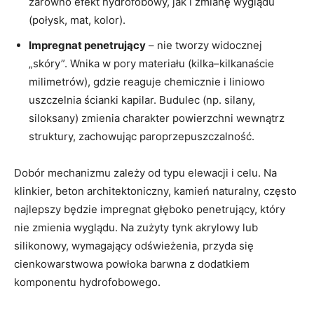
zarówno efekt hydrofobowy, jak i zmianę wyglądu
(połysk, mat, kolor).
Impregnat penetrujący
– nie tworzy widocznej
„skóry”. Wnika w pory materiału (kilka–kilkanaście
milimetrów), gdzie reaguje chemicznie i liniowo
uszczelnia ścianki kapilar. Budulec (np. silany,
siloksany) zmienia charakter powierzchni wewnątrz
struktury, zachowując paroprzepuszczalność.
Dobór mechanizmu zależy od typu elewacji i celu. Na
klinkier, beton architektoniczny, kamień naturalny, często
najlepszy będzie impregnat głęboko penetrujący, który
nie zmienia wyglądu. Na zużyty tynk akrylowy lub
silikonowy, wymagający odświeżenia, przyda się
cienkowarstwowa powłoka barwna z dodatkiem
komponentu hydrofobowego.