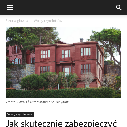
Strona główna
Wpisy czytelników
Źródło: Pexels | Autor: Mahmoud Yahyaoui
Wpisy czytelników
Jak skutecznie zabezpieczyć