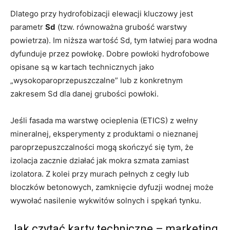
Dlatego przy hydrofobizacji elewacji kluczowy jest
parametr
Sd
(tzw. równoważna grubość warstwy
powietrza). Im niższa wartość Sd, tym łatwiej para wodna
dyfunduje przez powłokę. Dobre powłoki hydrofobowe
opisane są w kartach technicznych jako
„wysokoparoprzepuszczalne” lub z konkretnym
zakresem Sd dla danej grubości powłoki.
Jeśli fasada ma warstwę ocieplenia (ETICS) z wełny
mineralnej, eksperymenty z produktami o nieznanej
paroprzepuszczalności mogą skończyć się tym, że
izolacja zacznie działać jak mokra szmata zamiast
izolatora. Z kolei przy murach pełnych z cegły lub
bloczków betonowych, zamknięcie dyfuzji wodnej może
wywołać nasilenie wykwitów solnych i spękań tynku.
Jak czytać karty techniczne – marketing