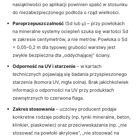
nasiąkliwości po aplikacji powinien spaść w stosunku
do niezabezpieczonego podłoża o rząd wielkości.
Paroprzepuszczalność
(Sd lub μ) – przy powłokach
na mineralne systemy ociepleń szuka się wartości Sd
w zakresie centymetrów, a nie metrów. Powłoka o Sd
= 0,05–0,2 m dla typowej grubości warstwy jest
zwykle bezpieczna dla „oddychającej” ściany.
Odporność na UV i starzenie
– w kartach
technicznych pojawiają się badania przyspieszonego
starzenia (komora UV, mgła solna). Brak jakichkolwiek
informacji o odporności na UV przy produktach
zewnętrznych to czerwona flaga.
Zakres stosowania
– uczciwy producent podaje
konkretne rodzaje podłoży (np. tynki mineralne, beton,
klinkier, piaskowiec) oraz przeciwwskazania (np. „nie
stosować na powłoki akrylowe”, „nie stosować na