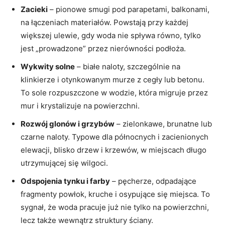
Zacieki
– pionowe smugi pod parapetami, balkonami,
na łączeniach materiałów. Powstają przy każdej
większej ulewie, gdy woda nie spływa równo, tylko
jest „prowadzone” przez nierówności podłoża.
Wykwity solne
– białe naloty, szczególnie na
klinkierze i otynkowanym murze z cegły lub betonu.
To sole rozpuszczone w wodzie, która migruje przez
mur i krystalizuje na powierzchni.
Rozwój glonów i grzybów
– zielonkawe, brunatne lub
czarne naloty. Typowe dla północnych i zacienionych
elewacji, blisko drzew i krzewów, w miejscach długo
utrzymującej się wilgoci.
Odspojenia tynku i farby
– pęcherze, odpadające
fragmenty powłok, kruche i osypujące się miejsca. To
sygnał, że woda pracuje już nie tylko na powierzchni,
lecz także wewnątrz struktury ściany.