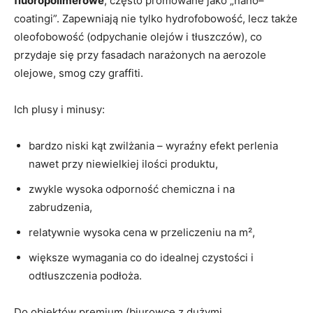
fluoropolimerowe
, często promowane jako „nano–
coatingi”. Zapewniają nie tylko hydrofobowość, lecz także
oleofobowość (odpychanie olejów i tłuszczów), co
przydaje się przy fasadach narażonych na aerozole
olejowe, smog czy graffiti.
Ich plusy i minusy:
bardzo niski kąt zwilżania – wyraźny efekt perlenia
nawet przy niewielkiej ilości produktu,
zwykle wysoka odporność chemiczna i na
zabrudzenia,
relatywnie wysoka cena w przeliczeniu na m²,
większe wymagania co do idealnej czystości i
odtłuszczenia podłoża.
Do obiektów premium (biurowce z dużymi