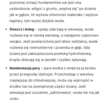
poziomej izolacji fundamentów lub jest ona
uszkodzona, wilgoć z gruntu „wspina się” po ścianie
jak w gąbce. Im wyższa chłonność materiału i węższe
kapilary, tym wyżej dojdzie woda.
Deszcz i śnieg
– opady uderzają w elewację, woda
rozlewa się w cienką warstwę, a następnie częściowo
wsiąka. Jeśli powierzchnia jest łatwo zwilżalna, woda
rozlewa się równomiernie i przenika w głąb. Gdy
ściana jest zabezpieczona powłoką hydrofobową,
krople zbierają się w perełki i szybko spływają.
Kondensacja pary
– para wodna z wnętrza przenika
przez przegrodę (dyfuzja). Przechodząc z warstwy
cieplejszej do chłodniejszej, może się wykroplić w
środku lub na zewnętrznej części ściany. Jeśli
elewacja jest szczelnie „zafoliowana”, woda nie ma jak
uciec.