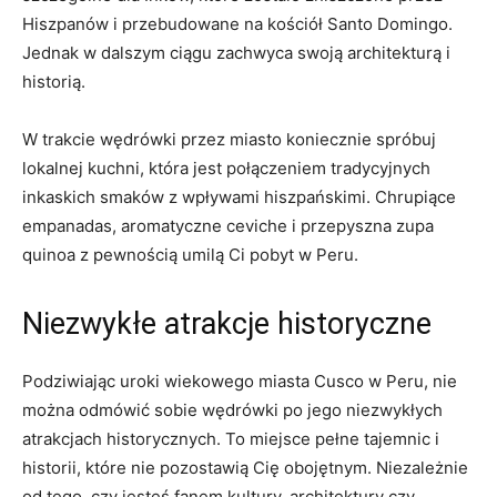
Hiszpanów ‌i przebudowane na kościół Santo Domingo.
Jednak w dalszym ciągu zachwyca swoją architekturą‌ i
historią.
W trakcie wędrówki przez miasto‌ koniecznie spróbuj⁢
lokalnej kuchni, która jest połączeniem tradycyjnych
inkaskich ⁢smaków z wpływami hiszpańskimi. Chrupiące
empanadas, ‍aromatyczne ‍ceviche i przepyszna zupa
⁢quinoa z pewnością ⁣umilą Ci pobyt​ w Peru.
Niezwykłe ‍atrakcje historyczne
Podziwiając uroki wiekowego miasta Cusco‍ w Peru, nie
można odmówić sobie wędrówki ‌po jego⁢ niezwykłych
atrakcjach historycznych.⁤ To miejsce pełne⁣ tajemnic i
historii,‌ które⁢ nie pozostawią Cię obojętnym. Niezależnie
od tego, czy jesteś fanem kultury, architektury⁤ czy​