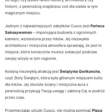
historii, z pewnością znajdziesz coś dla siebie w‌ tym
⁢magicznym miejscu.
Jednym z najważniejszych‍ zabytków Cusco jest​
Forteca
Saksaywaman
– ​imponująca budowla z ​ogromnych
kamieni,⁢ wzniesiona przez Inków. Jej niezwykła
architektura i mistyczna‍ atmosfera sprawiają, że jest to
‌miejsce, które koniecznie musisz zobaczyć‌ podczas​
swojej wizyty w tym regionie.
Kolejną niezwykłą atrakcją jest
Świątynia Qorikancha
,
czyli Złoty Świątyni, która była⁣ głównym⁢ miejscem kultu
dla Inków. Jej złociste‌ ściany i mistyczna aura z
pewnością ‍przykują Twoją uwagę i zabiorą​ Cię w⁤ podróż
przez czas.
Przemierzając uliczki​ Cusco, ‌nie można pominąć⁤
Plaza