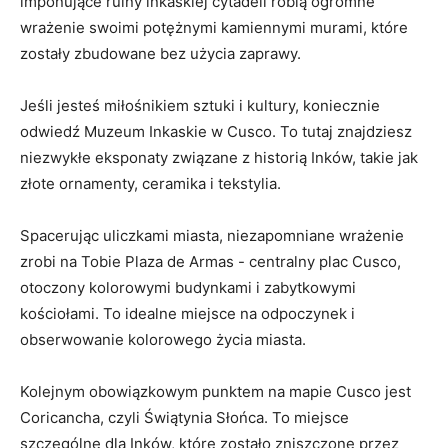
imponujące ruiny‌ inkaskiej‌ cytadeli ⁢robią ogromne
⁢wrażenie swoimi potężnymi kamiennymi murami, które
zostały ⁣zbudowane bez ‌użycia zaprawy.
Jeśli jesteś ‌miłośnikiem sztuki i ‌kultury, koniecznie
odwiedź Muzeum Inkaskie⁣ w ​Cusco. To ‍tutaj znajdziesz
niezwykłe⁣ eksponaty⁤ związane z historią ⁣Inków, takie jak⁢
złote ornamenty, ceramika i tekstylia.
Spacerując uliczkami miasta, niezapomniane wrażenie
zrobi⁣ na ‍Tobie Plaza de⁣ Armas -⁢ centralny plac Cusco,
otoczony‍ kolorowymi ⁤budynkami i zabytkowymi⁢
kościołami. To idealne miejsce na odpoczynek i​
obserwowanie kolorowego życia miasta.
Kolejnym obowiązkowym punktem⁤ na mapie ​Cusco jest
Coricancha, ⁣czyli Świątynia Słońca.⁤ To miejsce
szczególne dla ⁤Inków, które zostało zniszczone przez⁣