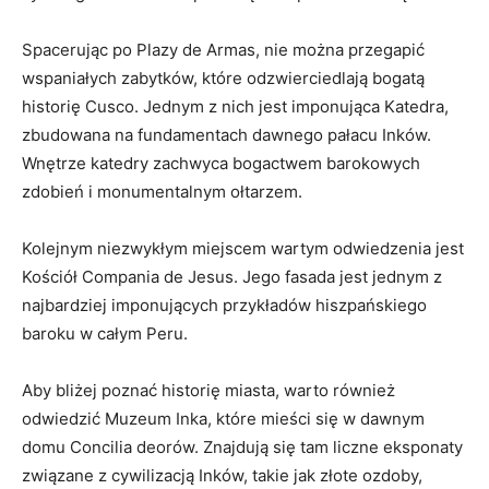
Spacerując po Plazy de Armas, nie można przegapić​
wspaniałych zabytków, które odzwierciedlają bogatą
historię Cusco. Jednym z nich‌ jest imponująca ‌Katedra,
zbudowana na fundamentach ‌dawnego⁣ pałacu Inków.⁢
Wnętrze katedry zachwyca bogactwem barokowych
zdobień i monumentalnym ołtarzem.
Kolejnym niezwykłym miejscem‍ wartym ‍odwiedzenia jest
Kościół Compania de Jesus. Jego fasada jest‌ jednym​ z
najbardziej imponujących przykładów hiszpańskiego
baroku w całym Peru.
Aby ⁢bliżej poznać historię⁤ miasta, ⁢warto również⁤
odwiedzić Muzeum⁢ Inka,​ które mieści się ​w dawnym
domu Concilia deorów. Znajdują się tam liczne eksponaty
związane z cywilizacją Inków, ​takie‌ jak złote ozdoby,