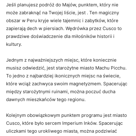
Jeśli planujesz ‍podróż⁣ do ‌Majów, punktem, który nie
może zabraknąć na Twojej liście, jest . Ten magiczny
obszar w Peru ⁢kryje wiele tajemnic i ‍zabytków, które
⁤zapierają dech w piersiach. Wędrówka przez Cusco to
prawdziwe doświadczenie dla ‌miłośników historii i​
kultury.
Jednym z najważniejszych miejsc, ⁤które‍ koniecznie
‌musisz odwiedzić, jest starożytne miasto Machu Picchu.
To jedno z najbardziej ikonicznych miejsc na świecie,
które⁣ wciąż ⁤zachwyca swoim magnetyzmem.⁢ Spacerując​
między‌ starożytnymi ‌ruinami, można poczuć ⁢ducha
dawnych ​mieszkańców tego regionu.
Kolejnym obowiązkowym punktem⁢ programu⁣ jest miasto
‍Cusco, ⁢które było ‌sercem Imperium⁤ Inków. Spacerując‌
uliczkami tego urokliwego miasta, można ‍podziwiać