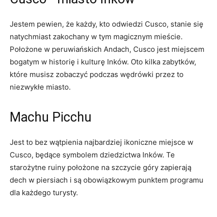
Jestem ⁤pewien, że każdy, kto‍ odwiedzi Cusco, ​stanie się
natychmiast zakochany w tym magicznym mieście.⁣
Położone w peruwiańskich ‌Andach, Cusco jest miejscem‌
bogatym⁣ w historię i kulturę⁣ Inków. Oto kilka⁣ zabytków,
które​ musisz ‌zobaczyć podczas wędrówki przez‌ to⁢
niezwykłe⁣ miasto.
Machu​ Picchu
Jest to bez wątpienia najbardziej ikoniczne ‍miejsce w
Cusco, będące symbolem dziedzictwa Inków.⁢ Te
starożytne ruiny​ położone na ⁢szczycie góry zapierają
‍dech ‌w piersiach i⁣ są obowiązkowym punktem ‌programu⁣
dla każdego turysty.