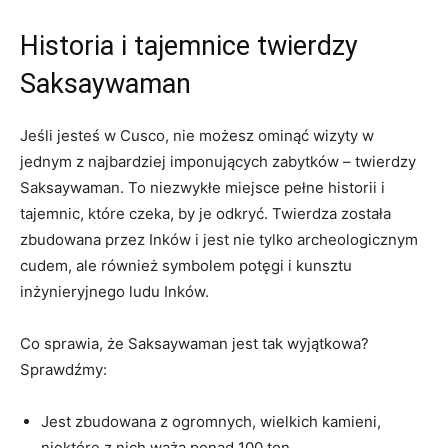
Historia i tajemnice twierdzy​
Saksaywaman
Jeśli jesteś w Cusco, nie możesz ominąć wizyty w
jednym z⁤ najbardziej‌ imponujących zabytków – ‍twierdzy
Saksaywaman. To niezwykłe ⁢miejsce pełne historii i
tajemnic,⁣ które czeka,‌ by je odkryć. Twierdza została
zbudowana przez Inków‌ i jest nie tylko archeologicznym
cudem, ale również ​symbolem potęgi i kunsztu⁢
inżynieryjnego‌ ludu Inków.
Co sprawia, że Saksaywaman jest tak wyjątkowa?
Sprawdźmy:
Jest ​zbudowana z ⁢ogromnych, wielkich kamieni,
niektóre z nich‌ ważą ponad 100 ton