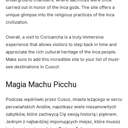
carried ⁤out in honor of ⁢the ‌Inca gods. The site offers‍ a
unique glimpse into the religious practices⁢ of the⁣ Inca
civilization.
Overall, a visit‌ to Coricancha is a truly immersive
experience ⁣that allows visitors to step back⁤ in time and
‌appreciate the rich cultural⁣ heritage of the Inca people.
Make sure to add this incredible site to your list of⁣ must-
see ⁢destinations⁤ in Cusco!
Magia‌ Machu ⁤Picchu
Podczas wędrówki‌ przez Cusco, miasta leżącego w sercu
⁢peruwiańskich Andów, napotkasz wiele niesamowitych
zabytków, które zachwycą ⁤Cię swoją historią i pięknem.
Jednym​ z‌ najbardziej imponujących ⁣miejsc, ‌które musisz