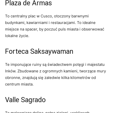
Plaza de ‍Armas
To centralny ⁢plac w Cusco,⁢ otoczony barwnymi
‍budynkami, kawiarniami i restauracjami. To⁤ idealne
miejsce na spacer, by poczuć puls miasta i obserwować
lokalne⁢ życie.
Forteca Saksaywaman
Te imponujące ⁣ruiny są świadectwem potęgi i majestatu
Inków. ⁢Zbudowane ​z ogromnych kamieni, tworzące mury
obronne, ‍znajdują się zaledwie kilka kilometrów od
⁣centrum miasta.
Valle Sagrado
To malownicza dolina, pełna zieleni, urokliwych