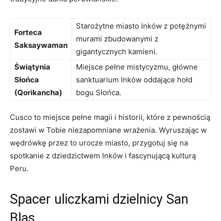
Starożytne ​miasto Inków z potężnymi
Forteca
murami zbudowanymi z
Saksaywaman
⁤gigantycznych kamieni.
Świątynia
Miejsce pełne⁤ mistycyzmu, główne
Słońca
sanktuarium​ Inków‌ oddające hołd
(Qorikancha)
bogu​ Słońca.
Cusco to miejsce pełne‌ magii i historii, które z pewnością
zostawi ‌w Tobie niezapomniane wrażenia. Wyruszając⁣ w​
wędrówkę przez⁢ to urocze miasto, przygotuj się na
spotkanie ⁢z dziedzictwem⁣ Inków i fascynującą kulturą
Peru.
Spacer uliczkami dzielnicy ⁣San
Blas