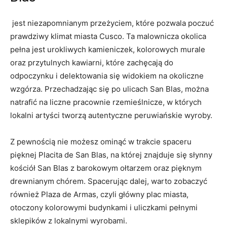
‌ jest niezapomnianym przeżyciem, które pozwala​ poczuć
prawdziwy klimat miasta Cusco. Ta malownicza okolica
pełna jest ⁤urokliwych‌ kamieniczek,⁣ kolorowych murale
oraz przytulnych kawiarni, które zachęcają do
odpoczynku i delektowania się ⁤widokiem na okoliczne
wzgórza. Przechadzając się po ulicach San Blas, można
natrafić na liczne pracownie rzemieślnicze, w których
lokalni ⁣artyści tworzą autentyczne ​peruwiańskie ⁤wyroby.
Z pewnością‌ nie możesz ominąć w⁢ trakcie spaceru
pięknej Placita de‍ San Blas, na której znajduje się ​słynny
kościół San Blas z barokowym ołtarzem oraz pięknym
drewnianym​ chórem. Spacerując dalej, warto ‍zobaczyć
również Plaza ⁤de Armas, czyli główny ⁣plac miasta,
otoczony ‌kolorowymi budynkami⁤ i ​uliczkami⁤ pełnymi
sklepików⁤ z lokalnymi wyrobami.