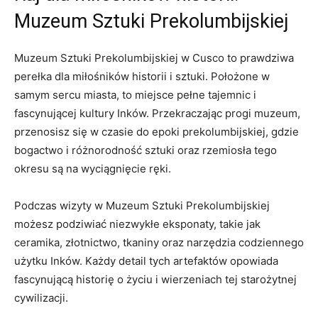
Muzeum Sztuki Prekolumbijskiej
Muzeum ⁣Sztuki Prekolumbijskiej​ w Cusco to prawdziwa
perełka dla miłośników historii i sztuki.‍ Położone w
samym sercu miasta, ‍to miejsce ⁤pełne⁢ tajemnic i
fascynującej kultury Inków. Przekraczając progi muzeum,
przenosisz ⁤się w czasie do⁣ epoki⁢ prekolumbijskiej,⁢ gdzie ​
bogactwo i​ różnorodność sztuki oraz rzemiosła ⁢tego
okresu są ⁣na wyciągnięcie ręki.
Podczas wizyty w Muzeum‍ Sztuki Prekolumbijskiej
możesz podziwiać niezwykłe ⁣eksponaty, ‍takie jak
ceramika, złotnictwo, tkaniny oraz narzędzia codziennego
użytku Inków. Każdy detail tych​ artefaktów opowiada
fascynującą ‍historię o​ życiu i wierzeniach tej starożytnej
cywilizacji.