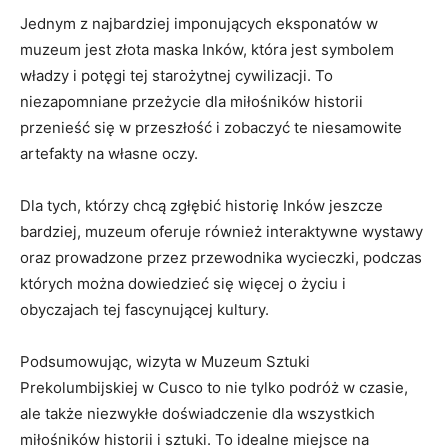
Jednym z najbardziej imponujących eksponatów w
muzeum jest złota maska⁣ Inków,⁤ która​ jest symbolem‌
władzy i potęgi⁢ tej starożytnej cywilizacji.‍ To
niezapomniane⁢ przeżycie dla miłośników historii
przenieść⁢ się ‍w przeszłość ⁤i zobaczyć te niesamowite
⁢artefakty na własne oczy.
Dla‍ tych, którzy chcą‍ zgłębić⁤ historię Inków jeszcze⁤
bardziej,​ muzeum‍ oferuje również ​interaktywne wystawy
oraz prowadzone przez przewodnika wycieczki,⁤ podczas
których można dowiedzieć się⁢ więcej‌ o ⁤życiu i
obyczajach ‌tej fascynującej‌ kultury.
Podsumowując, wizyta ‌w ⁣Muzeum⁣ Sztuki
Prekolumbijskiej w Cusco to nie tylko ​podróż‍ w czasie,
ale także ⁢niezwykłe doświadczenie dla wszystkich
miłośników historii i sztuki. To⁤ idealne miejsce na