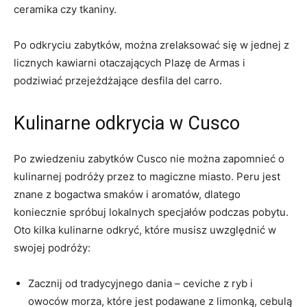
ceramika ​czy tkaniny.
Po odkryciu zabytków, można‍ zrelaksować ‌się w jednej‍ z
licznych kawiarni otaczających Plazę⁣ de Armas i
podziwiać ⁤przejeżdżające desfila del carro.
Kulinarne odkrycia⁤ w Cusco
Po zwiedzeniu zabytków Cusco ​nie można zapomnieć‍ o‍
kulinarnej⁤ podróży przez to magiczne ​miasto. Peru⁢ jest
znane ‌z bogactwa‍ smaków i aromatów, ‍dlatego
koniecznie spróbuj lokalnych specjałów podczas⁣ pobytu.
Oto kilka kulinarne odkryć, które musisz uwzględnić w
swojej podróży:
Zacznij od tradycyjnego ⁣dania – ceviche z⁣ ryb i
⁤owoców morza, ​które jest podawane z limonką,⁣ cebulą