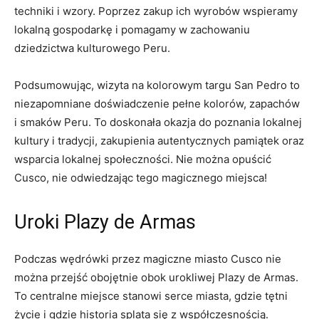
techniki i​ wzory. Poprzez zakup ich wyrobów wspieramy
lokalną gospodarkę i ‍pomagamy w zachowaniu
dziedzictwa kulturowego Peru.
Podsumowując, wizyta na⁣ kolorowym targu San ⁣Pedro to
niezapomniane doświadczenie ⁣pełne kolorów, zapachów
i ‍smaków Peru. To‍ doskonała okazja do poznania lokalnej
kultury ⁢i⁤ tradycji, zakupienia autentycznych pamiątek oraz
wsparcia lokalnej ​społeczności.⁤ Nie można opuścić
Cusco,‍ nie odwiedzając tego​ magicznego‌ miejsca!
Uroki Plazy de ⁣Armas
Podczas⁢ wędrówki przez magiczne⁤ miasto Cusco nie
można przejść obojętnie obok urokliwej​ Plazy de⁣ Armas.
To centralne ‌miejsce stanowi ‍serce miasta, gdzie tętni
życie i gdzie historia⁣ splata⁤ się z współczesnością.