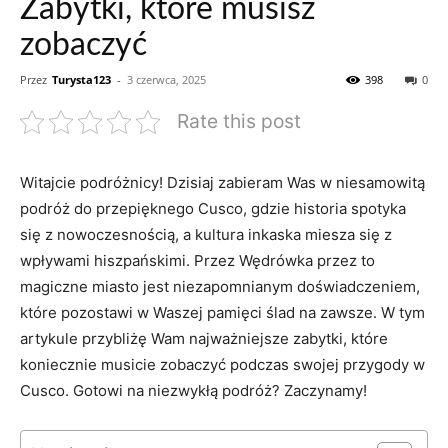
Zabytki, które musisz
zobaczyć
Przez
Turysta123
-
3 czerwca, 2025
398
0
Rate this post
Witajcie⁢ podróżnicy! Dzisiaj zabieram Was w niesamowitą⁤
podróż‌ do⁣ przepięknego Cusco, ⁢gdzie historia spotyka
się ​z nowoczesnością, ‍a⁢ kultura inkaska miesza ‌się z
wpływami hiszpańskimi. Przez Wędrówka przez to
⁢magiczne​ miasto jest ‌niezapomnianym doświadczeniem,
które pozostawi w‍ Waszej pamięci ślad na zawsze. W tym
artykule przybliżę Wam najważniejsze zabytki, które
koniecznie musicie ​zobaczyć podczas swojej przygody ‌w
Cusco. Gotowi na niezwykłą ‍podróż? Zaczynamy!