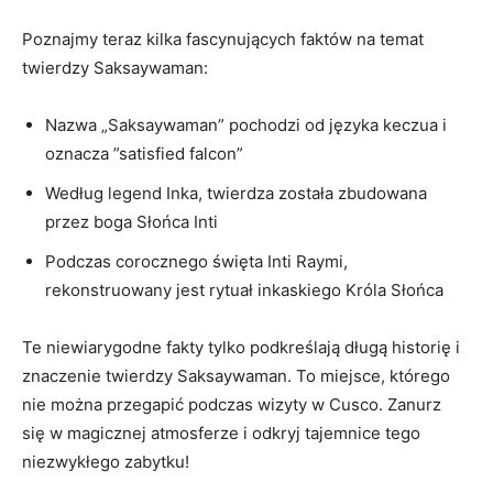
Poznajmy⁣ teraz ⁣kilka⁢ fascynujących faktów​ na temat
⁢twierdzy‌ Saksaywaman:
Nazwa „Saksaywaman” pochodzi ​od języka keczua i
oznacza ⁣”satisfied‍ falcon”
Według legend Inka, twierdza ⁣została zbudowana
przez boga Słońca Inti
Podczas corocznego święta Inti Raymi,
‌rekonstruowany ⁣jest ‌rytuał‍ inkaskiego Króla Słońca
Te niewiarygodne fakty tylko ‍podkreślają długą‌ historię i⁤
znaczenie ⁢twierdzy Saksaywaman. To miejsce, którego
‍nie można przegapić podczas‌ wizyty⁣ w Cusco. ​Zanurz
się ‌w ​magicznej atmosferze ‍i odkryj tajemnice tego
niezwykłego‍ zabytku!