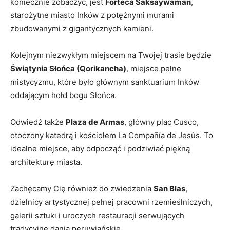
koniecznie zobaczyć, jest
Forteca Saksaywaman
,
starożytne miasto​ Inków z potężnymi murami
zbudowanymi z gigantycznych kamieni.
Kolejnym niezwykłym miejscem‌ na Twojej trasie będzie
Świątynia⁢ Słońca (Qorikancha)
, miejsce pełne
⁤mistycyzmu, które było głównym⁣ sanktuarium Inków
oddającym hołd bogu Słońca.
Odwiedź⁣ także
Plaza de⁤ Armas
, główny plac Cusco,
otoczony katedrą i kościołem La Compañía de Jesús. To
idealne⁣ miejsce, aby odpocząć i podziwiać piękną
architekturę miasta.
Zachęcamy​ Cię również do zwiedzenia
San Blas
,
dzielnicy ‍artystycznej pełnej pracowni ‌rzemieślniczych,
galerii sztuki ⁣i ‌uroczych restauracji serwujących‍
tradycyjne dania ​peruwiańskie.