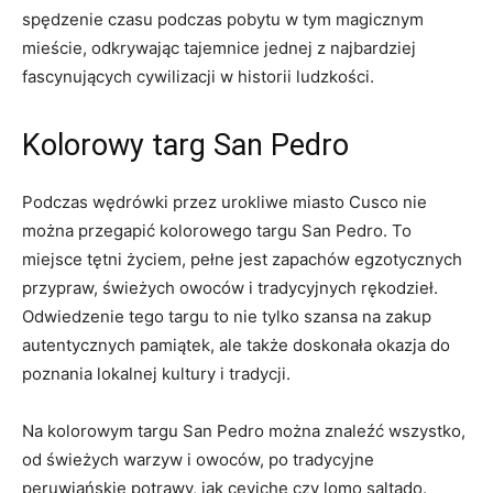
spędzenie czasu podczas ⁣pobytu w tym ⁣magicznym
⁣mieście, odkrywając tajemnice jednej z najbardziej
fascynujących cywilizacji w historii ludzkości.
Kolorowy targ San Pedro
Podczas wędrówki przez urokliwe miasto ‌Cusco nie
można przegapić kolorowego ⁣targu San Pedro. ​To
miejsce ‌tętni życiem, pełne jest zapachów egzotycznych
przypraw, świeżych owoców i ‌tradycyjnych rękodzieł.
Odwiedzenie⁤ tego targu to ​nie tylko szansa na‌ zakup
autentycznych pamiątek,​ ale ​także doskonała okazja do
‌poznania lokalnej kultury i tradycji.
Na kolorowym targu San Pedro ⁤można znaleźć⁢ wszystko,
od świeżych warzyw ⁣i owoców, po ‌tradycyjne
peruwiańskie potrawy, jak ceviche⁤ czy lomo saltado.