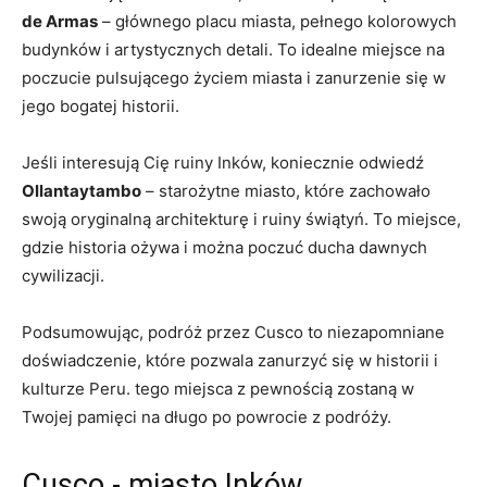
de Armas
– głównego placu miasta, pełnego kolorowych
budynków ⁤i ⁣artystycznych detali.‍ To idealne miejsce na
‍poczucie ​pulsującego⁣ życiem miasta i zanurzenie się ⁤w
jego bogatej historii.
Jeśli ‌interesują Cię ruiny Inków,‍ koniecznie odwiedź
Ollantaytambo
– starożytne miasto, które zachowało
swoją oryginalną ⁢architekturę i ruiny świątyń. ⁤To miejsce,
gdzie historia ożywa i można poczuć‍ ducha dawnych
cywilizacji.
Podsumowując, podróż przez ⁤Cusco to niezapomniane
doświadczenie, które pozwala zanurzyć się ⁤w ‍historii i
kulturze Peru. tego miejsca‌ z ⁢pewnością zostaną w ​
Twojej pamięci na długo po powrocie ⁤z podróży.
Cusco ​- ‍miasto Inków