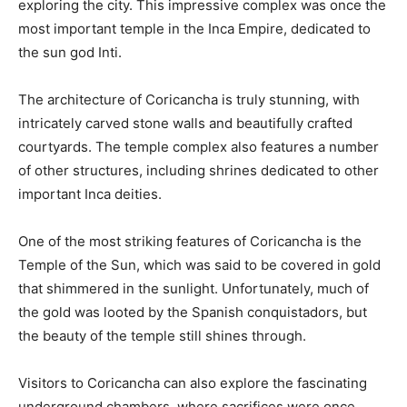
exploring the city. This impressive complex ‌was once‍ the
most important temple in the Inca‍ Empire, dedicated to
the⁣ sun god Inti.
The architecture ​of Coricancha‍ is truly stunning, with
‍intricately‍ carved stone walls⁢ and beautifully ‌crafted
courtyards. The temple complex also‍ features a number
of other structures, including shrines dedicated to other
important Inca‌ deities.
One of the most striking features of Coricancha​ is the⁣
Temple of the Sun, ⁢which ⁤was said to be covered in gold
that ⁤shimmered in the sunlight. ‌Unfortunately, much ‌of
the gold was‌ looted by the⁤ Spanish ⁤conquistadors,⁤ but
the⁣ beauty of the‍ temple still shines through.
Visitors to Coricancha can also explore​ the fascinating
underground chambers, where⁢ sacrifices ⁤were once