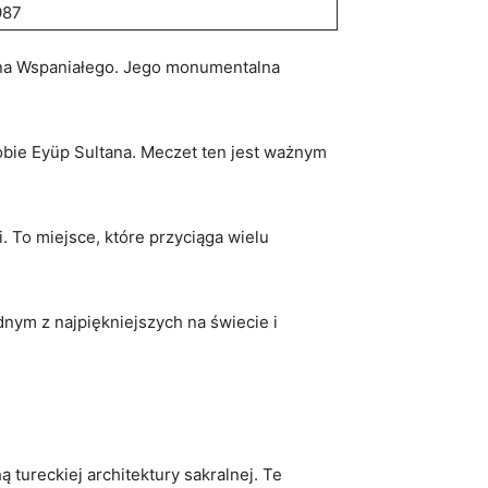
987
ana Wspaniałego. Jego monumentalna
robie Eyüp Sultana. Meczet ten jest ważnym
. To miejsce, które przyciąga wielu
dnym z najpiękniejszych na⁣ świecie i
ureckiej ​architektury sakralnej. Te