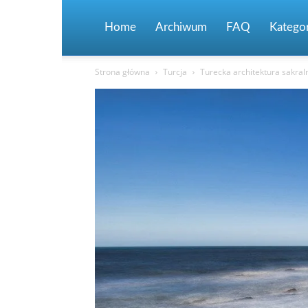
Home
Archiwum
FAQ
Kategor
Strona główna
Turcja
Turecka architektura sakral