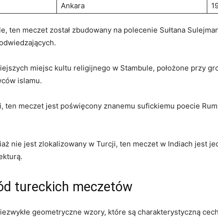
Ankara
1
e, ten ​meczet został zbudowany na polecenie Sułtana Sulejm
⁢odwiedzających.
niejszych miejsc kultu religijnego w Stambule,⁣ położone przy g
wców‍ islamu.
i, ⁤ten meczet jest poświęcony​ znanemu sufickiemu poecie Rumi
iaż nie jest zlokalizowany w Turcji, ten meczet w Indiach jest je
ekturą.
d ‌tureckich ⁣meczetów
wykłe geometryczne wzory, które są charakterystyczną‌ cechą t