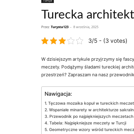
Turcja
Turecka architek
Przez
Turysta123
-
8 września, 2025
3/5 - (3 votes)
W dzisiejszym artykule przyjrzymy się fas
⁢meczety. Podążymy śladami tureckiej archite
przestrzeń? Zapraszam na nasz przewodnik po
Nawigacja:
Tęczowa mozaika kopuł w tureckich mecze
Wspaniałe minarety w architekturze sakraln
Przewodnik‌ po najpiękniejszych meczetach 
Tabela: Najpiękniejsze meczety w Turcji
Geometryczne⁣ wzory wśród ‌tureckich ⁣mec