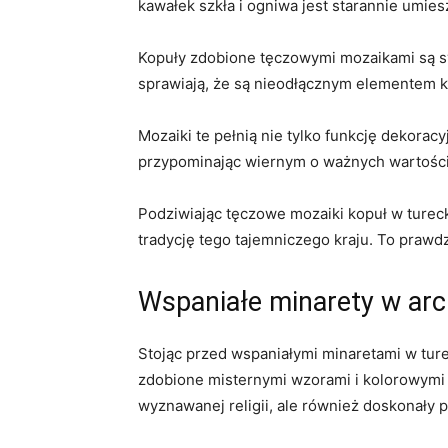
kawałek szkła i ogniwa jest starannie umie
Kopuły‍ zdobione tęczowymi‌ mozaikami są s
sprawiają, że są nieodłącznym elementem ka
Mozaiki ⁤te pełnią nie tylko ⁣funkcję dekora
przypominając⁤ wiernym o ważnych wartościa
Podziwiając tęczowe mozaiki‍ kopuł w turec
tradycję ‌tego tajemniczego kraju. To ‌praw
Wspaniałe minarety w arch
Stojąc przed wspaniałymi minaretami w turec
zdobione misternymi wzorami i kolorowymi 
wyznawanej religii, ale również doskonały p