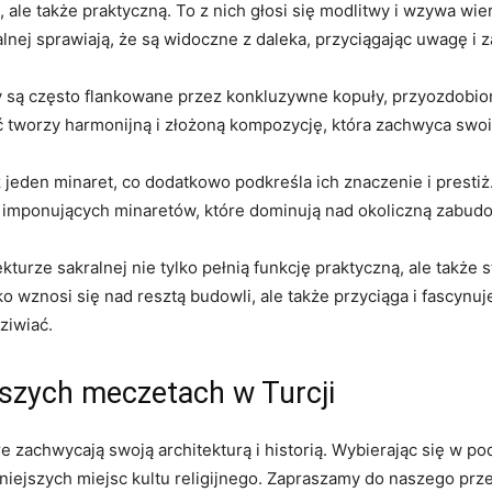
ą, ale także praktyczną. To z nich głosi się modlitwy i wzywa wi
ralnej sprawiają, że są widoczne‌ z ‌daleka, przyciągając uwagę 
ty są często flankowane przez konkluzywne kopuły, przyozdobion
ć tworzy harmonijną‌ i złożoną kompozycję, która zachwyca swo
ż jeden minaret, co dodatkowo​ podkreśla ich znaczenie i presti
ć imponujących minaretów, które dominują nad okoliczną zabud
urze sakralnej nie tylko​ pełnią funkcję praktyczną, ale⁤ także 
 wznosi się nad resztą budowli, ale także przyciąga‍ i⁣ fascynu
ziwiać.
jszych meczetach w Turcji
re zachwycają ⁣swoją architekturą i historią. Wybierając się w po
ażniejszych miejsc ‌kultu religijnego. Zapraszamy do naszego p