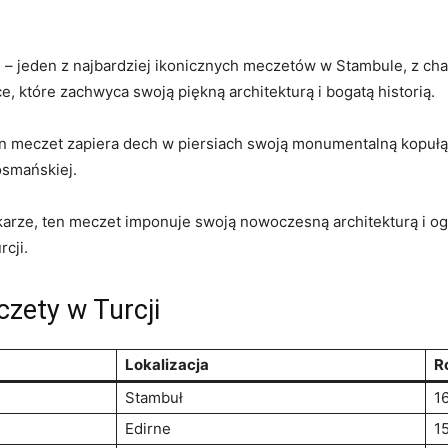
 – jeden z najbardziej ikonicznych meczetów w Stambule,⁣ z chara
, które ‌zachwyca swoją piękną architekturą ​i bogatą historią.
n meczet zapiera dech⁤ w piersiach swoją monumentalną ‌kopułą
osmańskiej.
Ankarze, ten ‌meczet imponuje swoją nowoczesną​ architekturą i
rcji.
czety w Turcji
Lokalizacja
R
Stambuł
1
Edirne
1