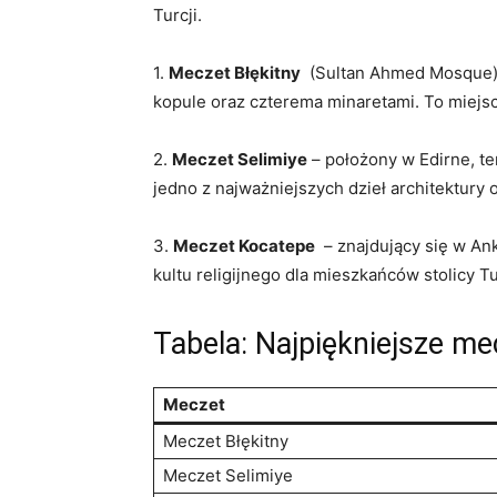
Turcji.
1.
Meczet Błękitny
​ (Sultan ‍Ahmed Mosque)
kopule oraz ⁣czterema minaretami. To miejsce
2.​
Meczet Selimiye
– położony w Edirne, te
jedno z najważniejszych dzieł architektury 
3.
Meczet Kocatepe
​ – znajdujący ⁢się w 
kultu religijnego dla mieszkańców stolicy Tu
Tabela: Najpiękniejsze me
Meczet
Meczet Błękitny
Meczet Selimiye