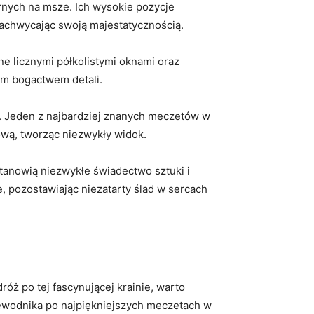
ernych na msze. Ich⁤ wysokie pozycje
i zachwycając swoją majestatycznością.
e licznymi półkolistymi oknami‍ oraz
im bogactwem detali.
ż. Jeden z ⁢najbardziej znanych meczetów w
ową, tworząc niezwykły widok.
stanowią niezwykłe ⁢świadectwo sztuki i
je, pozostawiając niezatarty ślad w sercach
dróż po tej fascynującej krainie, warto
rzewodnika⁤ po najpiękniejszych meczetach w