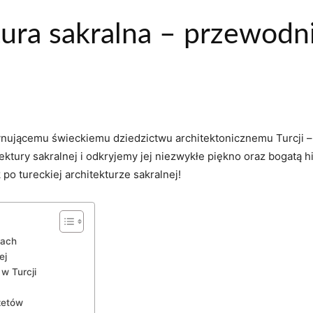
tura sakralna – przewodn
cynującemu świeckiemu dziedzictwu architektonicznemu Turcji‌
ktury sakralnej i odkryjemy jej niezwykłe piękno oraz bogatą hi
 tureckiej architekturze ​sakralnej!
tach
ej
w Turcji
zetów