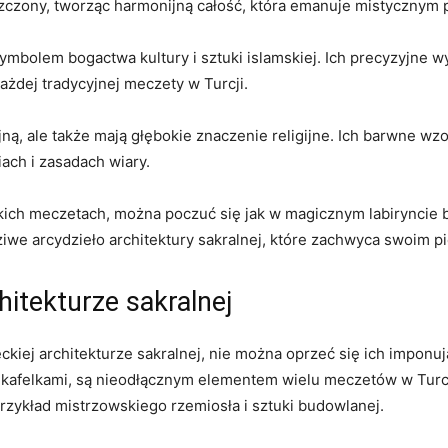
szczony, tworząc harmonijną całość, która emanuje ‍mistycznym
ymbolem ⁤bogactwa kultury i sztuki islamskiej.⁣ Ich precyzyjne
żdej tradycyjnej meczety w Turcji.
cyjną, ale także mają głębokie znaczenie religijne. Ich barwne wz
ch i zasadach‌ wiary.
kich meczetach, można poczuć się jak w magicznym labiryncie ba
dziwe arcydzieło architektury sakralnej, które zachwyca swoim 
itekturze sakralnej
kiej architekturze ‍sakralnej, nie można oprzeć⁣ się ich imponuj
kafelkami, są nieodłącznym elementem wielu meczetów w Turcji
rzykład mistrzowskiego rzemiosła i sztuki budowlanej.⁤