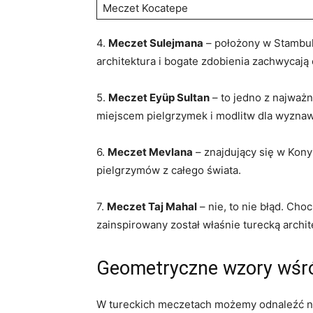
Meczet Kocatepe
4.⁣
Meczet Sulejmana
– położony w Stambul
architektura i bogate zdobienia zachwycają 
5.
Meczet Eyüp Sultan
– to jedno z ​najważ
⁢miejscem pielgrzymek⁤ i‍ modlitw dla wyzna
6.
Meczet Mevlana
– znajdujący się w‍ Kony
pielgrzymów z całego świata.
7.
Meczet Taj Mahal
– nie, to nie błąd. Choc
zainspirowany został właśnie turecką archit
Geometryczne⁣ wzory wśró
W tureckich meczetach możemy odnaleźć niez