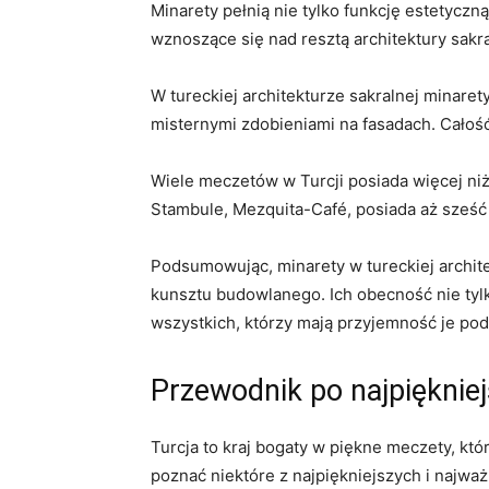
Minarety pełnią ​nie tylko funkcję estetyczn
wznoszące⁢ się⁣ nad​ resztą architektury sak
W tureckiej architekturze sakralnej minare
misternymi zdobieniami na fasadach. Całoś
Wiele meczetów w Turcji‍ posiada ‌więcej ni
Stambule, Mezquita-Café, posiada aż⁢ sześ
Podsumowując, minarety w tureckiej architekt
kunsztu budowlanego. ⁤Ich obecność nie tylko
wszystkich, którzy⁣ mają przyjemność je pod
Przewodnik‌ po najpięknie
Turcja to kraj bogaty w piękne⁣ meczety, któ
poznać niektóre ​z ‌najpiękniejszych i najw