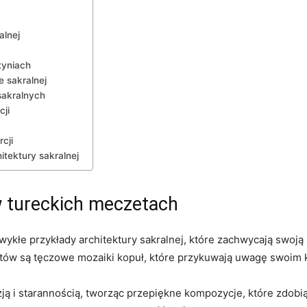
alnej
tyniach
e sakralnej
sakralnych
cji
cji
itektury sakralnej
 tureckich meczetach
ykłe przykłady architektury sakralnej, które ⁢zachwycają swoją
tów są tęczowe mozaiki kopuł, które przykuwają ‍uwagę swoim
ją i starannością, tworząc⁢ przepiękne kompozycje, które zdob