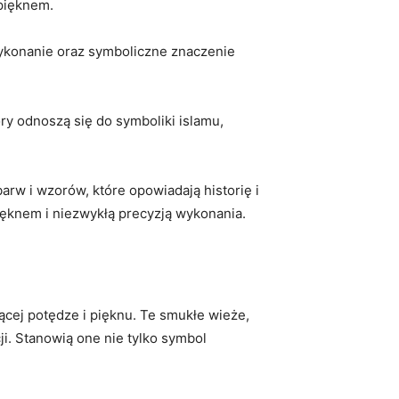
 pięknem.
 wykonanie oraz symboliczne znaczenie
ory odnoszą się do ⁢symboliki islamu,
rw i wzorów, ⁢które opowiadają historię i
pięknem i niezwykłą precyzją wykonania.
ącej potędze i pięknu. ‍Te smukłe wieże,
. Stanowią one nie tylko symbol