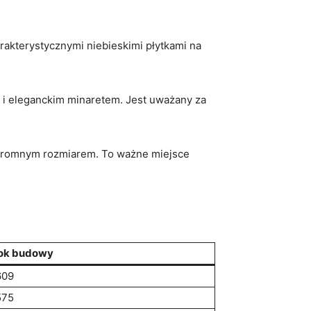
kterystycznymi ⁤niebieskimi płytkami ‌na⁢
 i eleganckim ‍minaretem. Jest uważany za
 ogromnym ⁢rozmiarem. To ważne miejsce
ok budowy
609
575