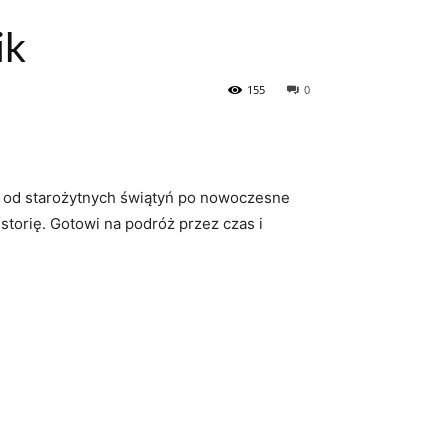
ik
155
0
 – od starożytnych świątyń po nowoczesne
storię. Gotowi na podróż⁢ przez czas i