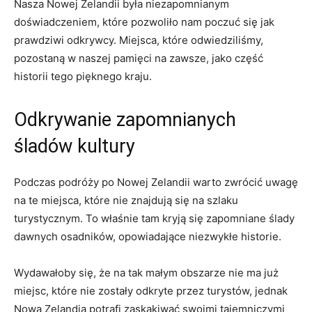
Nasza Nowej Zelandii była ⁢niezapomnianym
doświadczeniem, które ‍pozwoliło nam poczuć się jak
prawdziwi odkrywcy. Miejsca, które odwiedziliśmy,
⁣pozostaną w naszej pamięci na zawsze, jako część⁣
historii tego​ pięknego ‌kraju.
Odkrywanie zapomnianych
śladów kultury
Podczas podróży⁢ po Nowej Zelandii warto zwrócić uwagę
na te miejsca, które nie znajdują się na szlaku
turystycznym. To ⁣właśnie​ tam ‌kryją się ⁢zapomniane ślady ​
dawnych osadników, opowiadające niezwykłe historie.
Wydawałoby się,‌ że na tak małym obszarze⁣ nie ‌ma już
miejsc, ⁣które nie zostały⁢ odkryte‍ przez turystów, ‌jednak
Nowa Zelandia potrafi⁣ zaskakiwać swoimi tajemniczymi