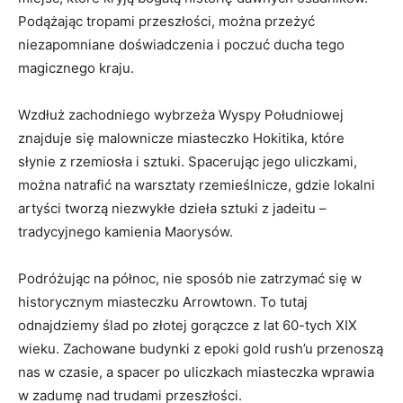
Podążając‌ tropami ‍przeszłości, można przeżyć
‍niezapomniane doświadczenia i ​poczuć ducha tego
magicznego kraju.
Wzdłuż zachodniego wybrzeża Wyspy Południowej
znajduje się malownicze miasteczko Hokitika,​ które
słynie z rzemiosła i sztuki. Spacerując jego uliczkami,
można natrafić ⁤na warsztaty rzemieślnicze, gdzie lokalni
artyści tworzą ‌niezwykłe dzieła sztuki z jadeitu –
tradycyjnego kamienia Maorysów.
Podróżując na ‍północ, nie sposób nie ​zatrzymać się w
‍historycznym miasteczku Arrowtown. To tutaj
odnajdziemy ‍ślad po złotej gorączce z lat 60-tych XIX
⁤wieku. Zachowane budynki ⁤z epoki gold rush’u przenoszą
nas w czasie, ⁣a spacer po uliczkach miasteczka wprawia
w zadumę nad ⁣trudami przeszłości.