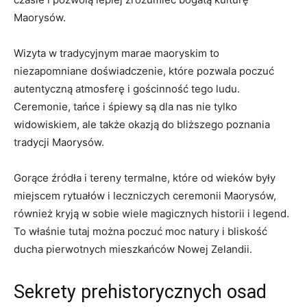
Maorysów.
Wizyta​ w tradycyjnym ‌marae ‌maoryskim to⁢
niezapomniane doświadczenie,‍ które pozwala poczuć
autentyczną atmosferę i gościnność tego ludu.
Ceremonie, tańce i śpiewy są dla nas⁣ nie tylko
widowiskiem, ale także okazją do ⁤bliższego poznania
tradycji Maorysów.
Gorące źródła i tereny ⁤termalne, które od ⁣wieków były
‌miejscem rytuałów i leczniczych ceremonii Maorysów,
również ‌kryją⁢ w sobie‌ wiele magicznych historii i legend.
To właśnie ​tutaj⁤ można ⁤poczuć moc natury ⁣i bliskość
ducha pierwotnych mieszkańców Nowej Zelandii.
Sekrety prehistorycznych osad