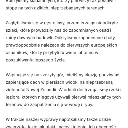
Ruszyliśmy śladami tych, którzy⁤ pierwszy raz postawili
stopę na tych dzikich,⁢ nieprzebadanych ⁣terenach.
Zagłębiliśmy się ​w⁣ gęste lasy, przemierzając nieodkryte
szlaki, które prowadziły nas do‍ zapomnianych osad i
⁢ruiny dawnych budowli. Odkryliśmy zapomniane ‌chaty,
prawdopodobnie należące ​do pierwszych ⁤europejskich
osadników, którzy przybyli tu⁣ wiele lat‍ temu w
⁢poszukiwaniu lepszego ​życia.
Wspinając się na szczyty ⁤gór, mieliśmy okazję podziwiać
zapierające dech w ⁢piersiach widoki na‍ nieprzebraną
zieloność Nowej Zelandii. W oddali dostrzegaliśmy rzeki i
jeziora, których niegdyś używali pierwsi ⁢mieszkańcy tych
terenów do ⁣zaopatrzenia się w⁣ wodę i ryby.
W trakcie ‍naszej wyprawy napotkaliśmy ⁢także dzikie
zwierzęta, takie jak ptaki, małpy i jelenie. Ich obecność