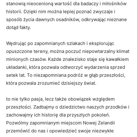
⁣stanowią nieocenioną​ wartość dla‍ badaczy i ​miłośników
historii. Dzięki nim ‍można lepiej poznać​ zwyczaje i
sposób życia dawnych osadników, ⁤odkrywając nieznane
dotąd fakty.
Wędrując po ​zapomnianych ⁣szlakach i eksplorując
opuszczone tereny,⁣ można poczuć niepowtarzalny klimat
minionych czasów. Każde znalezisko staje się kawałkiem
układanki,‍ która pozwala ⁣odtworzyć wydarzenia sprzed
setek lat. To niezapomniana⁤ podróż w głąb⁢ przeszłości,
która pozwala zrozumieć dzisiejszy świat.
to nie tylko pasja, lecz‌ także obowiązek względem⁢
przeszłości. Zadbajmy o dziedzictwo naszych ​przodków i
zachowajmy ich ‍historię dla przyszłych pokoleń.
Pozwólmy zapomnianym miejscom Nowej Zelandii ​
przemówić do nas⁢ i opowiedzieć swoje ⁣niezwykłe