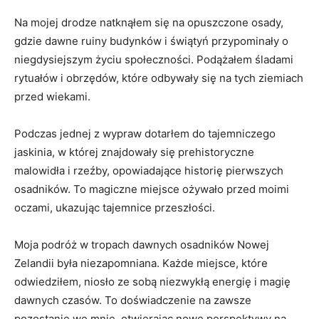
Na mojej drodze natknąłem się na opuszczone⁤ osady,
gdzie dawne ruiny ​budynków ⁤i świątyń przypominały o
niegdysiejszym życiu ‌społeczności. Podążałem śladami
rytuałów i ⁣obrzędów, które odbywały się⁤ na⁤ tych ziemiach⁤
przed⁤ wiekami.
Podczas ⁤jednej z wypraw dotarłem do tajemniczego
jaskinia, w której znajdowały się prehistoryczne
malowidła i rzeźby, opowiadające historię pierwszych
osadników. To‍ magiczne miejsce ożywało przed moimi
oczami, ukazując tajemnice przeszłości.
Moja podróż⁤ w tropach dawnych osadników Nowej
Zelandii była niezapomniana. Każde miejsce, które
odwiedziłem, niosło ze sobą niezwykłą ⁢energię i magię
dawnych czasów. To doświadczenie na ‍zawsze⁤
pozostanie we mnie, otwierając nowe ‌perspektywy na