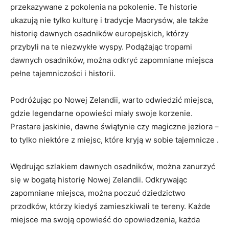
przekazywane ⁤z pokolenia na pokolenie.‍ Te historie
ukazują nie tylko kulturę⁣ i tradycje Maorysów, ale także
‌historię dawnych osadników europejskich, ‌którzy
przybyli na te niezwykłe wyspy. Podążając tropami
dawnych osadników, można odkryć zapomniane ⁣miejsca
pełne ‌tajemniczości i historii.
Podróżując po Nowej ⁢Zelandii, warto odwiedzić miejsca,
gdzie legendarne opowieści miały swoje ‌korzenie.
Prastare jaskinie, dawne ‌świątynie czy magiczne⁣ jeziora –
to tylko niektóre z miejsc, ⁣które kryją w sobie tajemnicze .
Wędrując szlakiem dawnych osadników, można zanurzyć
się w bogatą ⁣historię Nowej Zelandii. Odkrywając
zapomniane miejsca, można ​poczuć ⁢dziedzictwo
przodków, ‍którzy kiedyś zamieszkiwali⁣ te tereny. Każde
miejsce ma swoją‌ opowieść do opowiedzenia, każda