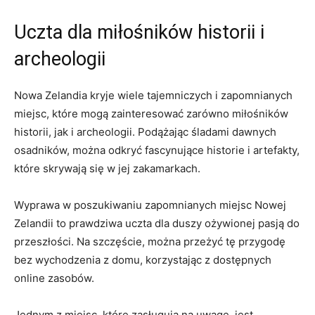
Uczta dla miłośników historii i
archeologii
Nowa Zelandia kryje wiele ⁣tajemniczych ⁤i zapomnianych
‌miejsc, które mogą ‍zainteresować ‌zarówno miłośników
historii, jak i archeologii. ⁣Podążając śladami dawnych
osadników, można odkryć fascynujące historie⁣ i artefakty,
które skrywają⁤ się w‍ jej zakamarkach.
Wyprawa w poszukiwaniu ⁤zapomnianych miejsc ‍Nowej⁣
Zelandii to prawdziwa uczta dla duszy ożywionej pasją do
przeszłości. Na szczęście, ‍można przeżyć tę⁣ przygodę
‌bez wychodzenia z ‌domu, korzystając z⁣ dostępnych
online zasobów.
Jednym⁢ z miejsc, które zasługują⁢ na uwagę, jest