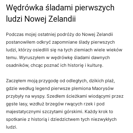
Wędrówka‌ śladami‌ pierwszych⁣
ludzi Nowej ⁣Zelandii
Podczas mojej ostatniej podróży do Nowej Zelandii
postanowiłem ‍odkryć⁤ zapomniane‍ ślady pierwszych
ludzi, którzy osiedlili‍ się na tych ziemiach wiele wieków
temu. Wyruszyłem w wędrówkę śladami⁤ dawnych
osadników, chcąc poznać ich⁢ historię i kulturę.
Zaczęłem moją⁣ przygodę od odległych, dzikich plaż,
gdzie według legend pierwsze plemiona Maorysów‍
przybyły na wyspy. Szedłem ścieżkami wiodącymi przez
gęste lasy, wzdłuż brzegów rwących rzek i pod
majestatycznymi szczytami górskimi. Każdy krok to
spotkanie z historią‌ i dziedzictwem tych niezwykłych
ludzi.