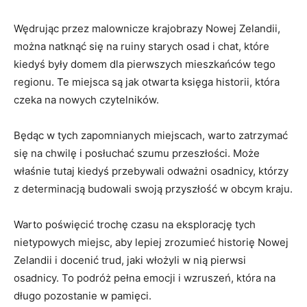
Wędrując ​przez malownicze krajobrazy Nowej Zelandii,
‌można natknąć się ⁣na ruiny starych‌ osad ⁢i chat, które
kiedyś były domem dla pierwszych mieszkańców‍ tego
regionu. Te miejsca ‍są jak otwarta księga historii,‍ która
⁤czeka na nowych czytelników.
Będąc ​w tych zapomnianych miejscach, warto zatrzymać
się na‌ chwilę ‍i​ posłuchać szumu przeszłości. ‌Może
właśnie tutaj kiedyś przebywali odważni ⁤osadnicy, którzy
z determinacją budowali ‌swoją przyszłość w obcym⁢ kraju.
Warto‍ poświęcić trochę czasu na eksplorację tych‍
nietypowych‍ miejsc, aby lepiej zrozumieć historię Nowej
Zelandii​ i docenić trud, jaki ⁢włożyli w⁤ nią pierwsi
osadnicy. To podróż pełna emocji i wzruszeń, która na​
długo pozostanie w pamięci.