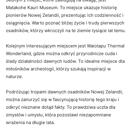
Matakohe⁤ Kauri Museum. To miejsce ukazuje historię ​
pionierów Nowej Zelandii, prezentując ich codzienność i‌
osiągnięcia.‍ Warto poznać⁣ bliżej życie i ‍trudy pierwszych
osadników, którzy wkroczyli‌ na te ‍ziemie tysiące ⁤lat temu.
Kolejnym interesującym miejscem jest Waiotapu Thermal
⁢Wonderland, gdzie można odkryć przyrodnicze cuda i
ślady działalności dawnych ludów.⁣ To ‌idealne‌ miejsce dla
miłośników archeologii, którzy szukają inspiracji w
naturze.
Podróżując tropami dawnych osadników Nowej Zelandii,
można zanurzyć się w fascynującą historię ⁤tego kraju i
odkryć nieznane dotąd fakty. To prawdziwa uczta dla
zmysłów​ i umysłu, która‍ pozostawi niezapomniane
⁢wrażenia‍ na długie⁢ lata.