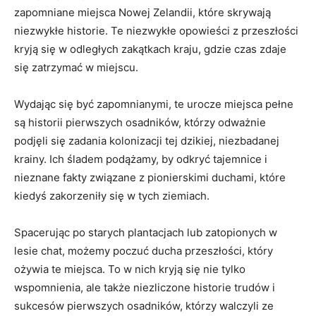
zapomniane miejsca Nowej Zelandii, które⁣ skrywają
niezwykłe⁤ historie. Te niezwykłe opowieści z ‌przeszłości
kryją się w odległych zakątkach kraju, gdzie czas zdaje
się zatrzymać w miejscu.
Wydając ‌się być ⁤zapomnianymi, te urocze miejsca pełne
są historii pierwszych osadników,⁣ którzy odważnie
podjęli się zadania kolonizacji tej dzikiej, niezbadanej
krainy. Ich śladem podążamy, by odkryć⁣ tajemnice i
nieznane fakty ⁤związane z ‍pionierskimi duchami, które ​
kiedyś zakorzeniły się w tych ziemiach.
Spacerując po starych plantacjach lub zatopionych ​w
lesie chat, możemy poczuć ducha przeszłości, który
ożywia te miejsca. To w nich kryją się⁣ nie⁤ tylko
wspomnienia,​ ale także niezliczone historie​ trudów i
⁣sukcesów pierwszych osadników,⁣ którzy walczyli ⁢ze