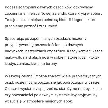
Podążając tropami ⁢dawnych osadników, odkrywamy
zapomniane miejsca Nowej Zelandii, które⁢ kryją w sobie .
Te tajemnicze miejsca pełne są historii i legend, ‍które
pragniemy poznać i zrozumieć.
Spacerując po zapomnianych​ osadach, możemy
przypatrywać⁤ się​ pozostałościom po dawnych⁣
budynkach, ⁤narzędziach czy sztuce. Każdy kamień, każde
malowidło ⁣na skałach nosi w ⁢sobie historię ludzi, którzy
⁣kiedyś​ zamieszkiwali te tereny.
W Nowej ⁤Zelandii można znaleźć wiele prehistorycznych
osad, ​gdzie można poczuć się jak⁤ podróżujący w czasie.
Czasami‍ wystarczy ⁣spojrzeć na starożytne rzeźby‍ skalne
czy pozostałości po dawnym systemie irygacyjnym, by
wczuć się w ⁤atmosferę minionych epok.