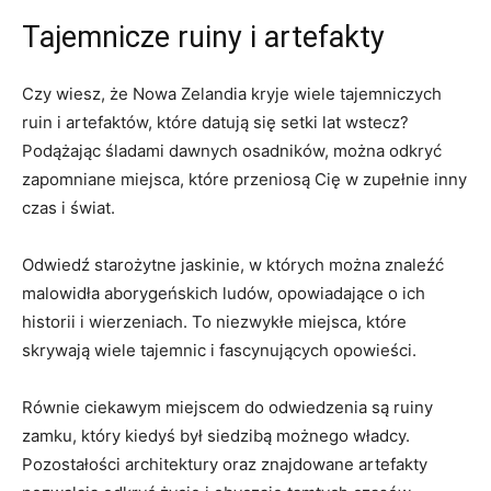
Tajemnicze ruiny i artefakty
Czy ‍wiesz, że ⁤Nowa Zelandia kryje wiele tajemniczych
ruin i artefaktów, które datują się setki lat wstecz?
‍Podążając​ śladami dawnych osadników, można ⁤odkryć
zapomniane miejsca, które przeniosą Cię ⁣w⁣ zupełnie ⁤inny
​czas ⁣i świat.
Odwiedź starożytne jaskinie, ⁣w których można znaleźć
malowidła ⁣aborygeńskich ludów, opowiadające o ‌ich
historii i wierzeniach. ⁢To niezwykłe ​miejsca, które
skrywają wiele tajemnic i fascynujących opowieści.
Równie ciekawym miejscem do odwiedzenia są ruiny
zamku, który kiedyś był siedzibą​ możnego władcy.
Pozostałości ⁤architektury‍ oraz ⁣znajdowane artefakty