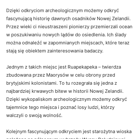
Dzięki odkryciom​ archeologicznym możemy odkryć
fascynującą historię dawnych osadników ‍Nowej Zelandii.
Przez wieki ci nieustraszeni pionierzy przemierzali ocean
w poszukiwaniu nowych ⁢lądów do‌ osiedlenia. Ich ślady
można odnaleźć w zapomnianych ​miejscach, które teraz
stają się obiektem zainteresowania ‍badaczy.
Jednym⁢ z takich miejsc jest Ruapekapeka – twierdza
zbudowana⁤ przez Maorysów⁤ w celu ‍obrony ‌przed​
brytyjskimi kolonistami. To ​tu rozegrała się jedna z
najbardziej krwawych ⁤bitew w historii Nowej Zelandii. ​
Dzięki​ wykopaliskom archeologicznym możemy odkryć
tajemnice tego miejsca i poznać⁤ losy ludzi, którzy
walczyli ‍o swoją wolność.
Kolejnym fascynującym odkryciem jest starożytna⁢ wioska