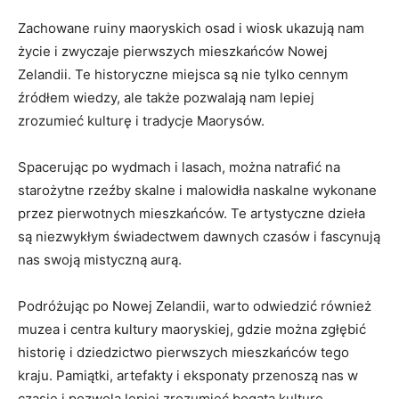
Zachowane ruiny maoryskich osad⁤ i wiosk ukazują nam
życie ⁣i zwyczaje pierwszych mieszkańców Nowej
Zelandii. Te historyczne⁢ miejsca są nie tylko ⁤cennym
⁢źródłem wiedzy, ⁤ale⁤ także pozwalają nam lepiej
zrozumieć kulturę i tradycje Maorysów.
Spacerując po ⁣wydmach i lasach, można natrafić na
‌starożytne rzeźby ⁢skalne i malowidła naskalne wykonane
przez pierwotnych mieszkańców. Te artystyczne dzieła
są⁤ niezwykłym świadectwem dawnych czasów i fascynują
nas swoją ⁤mistyczną aurą.
Podróżując po Nowej Zelandii, warto odwiedzić również
muzea i centra kultury maoryskiej, gdzie można‍ zgłębić
historię i⁣ dziedzictwo ⁢pierwszych mieszkańców tego
kraju. ⁣Pamiątki, artefakty i eksponaty przenoszą nas w
czasie i pozwolą lepiej zrozumieć bogatą kulturę