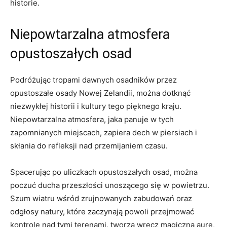
historie.
Niepowtarzalna atmosfera
opustoszałych osad
Podróżując tropami ⁤dawnych osadników przez
opustoszałe ​osady Nowej Zelandii, można dotknąć
niezwykłej historii i⁤ kultury tego pięknego ‌kraju.
Niepowtarzalna ‍atmosfera,​ jaka panuje‌ w tych
zapomnianych miejscach, zapiera dech w piersiach i
skłania do refleksji nad przemijaniem czasu.
Spacerując po uliczkach opustoszałych osad, można
‌poczuć‌ ducha przeszłości⁣ unoszącego ⁢się w powietrzu.
Szum wiatru wśród ‌zrujnowanych zabudowań oraz
odgłosy​ natury,⁣ które zaczynają powoli przejmować
kontrolę nad ‍tymi terenami, tworzą wręcz magiczną⁤ aurę,