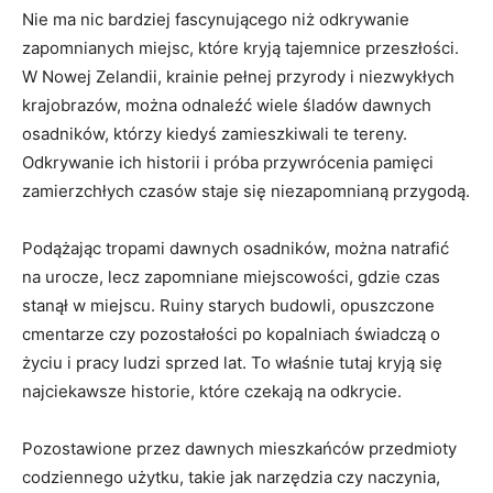
Nie ma nic​ bardziej fascynującego ‌niż odkrywanie
zapomnianych miejsc, które kryją tajemnice przeszłości.
W Nowej Zelandii, krainie pełnej przyrody i niezwykłych
‍krajobrazów, można⁣ odnaleźć wiele śladów dawnych
⁤osadników, którzy kiedyś zamieszkiwali te tereny.
Odkrywanie​ ich historii i⁢ próba przywrócenia pamięci
zamierzchłych ‌czasów staje się niezapomnianą przygodą.
Podążając tropami⁣ dawnych osadników, można​ natrafić‍
na​ urocze, ⁣lecz zapomniane miejscowości, gdzie czas
stanął w miejscu. Ruiny starych budowli, opuszczone
cmentarze‍ czy pozostałości po⁤ kopalniach ‍świadczą o
życiu i⁣ pracy ludzi sprzed lat. To właśnie tutaj kryją się
⁣najciekawsze historie, które czekają na odkrycie.
Pozostawione przez​ dawnych mieszkańców⁣ przedmioty
codziennego użytku, takie jak narzędzia czy naczynia,