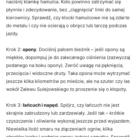
naciśnij klamkę hamulca. Koło powinno zatrzymać się
płynnie i zdecydowanie, bez „ciągnięcia” linki do samej
kierownicy. Sprawdź, czy klocki hamulcowe nie są zdarte
do metalu i czy nie ocierają o obręcz lub tarczę podczas
jazdy.
Krok 2:
opony
. Dociśnij palcem bieżnik – jeśli opony są
miękkie, dopompuj je do zalecanego ciśnienia (zazwyczaj
podanego na boku opony). Zwróć uwagę na pęknięcia,
przecięcia i widoczne druty. Taka opona może wytrzymać
jeszcze kilka kilometrów po mieście, ale na szuter czy las
wokół Zalewu Sulejowskiego to proszenie się o kłopoty.
Krok 3:
łańcuch i napęd
. Spójrz, czy łańcuch nie jest
skrajnie zabrudzony lub zardzewiały. Jeśli tak – krótkie
czyszczenie i oliwienie wykonaj jeszcze przed wyjazdem.
Niewielka ilość smaru na złączeniach ogniw, kilka
obrotów korbą i nadmiar smaru zetrzyj szmatką. Sprawdź,