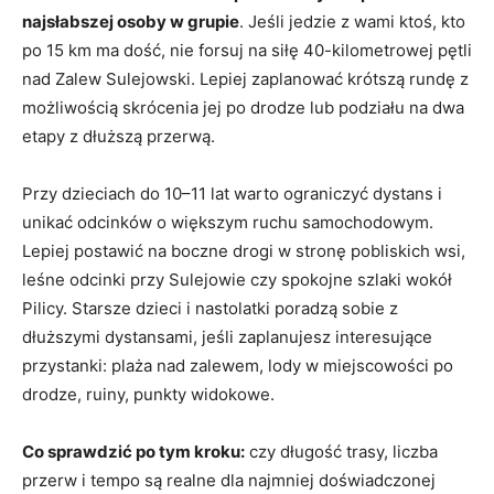
najsłabszej osoby w grupie
. Jeśli jedzie z wami ktoś, kto
po 15 km ma dość, nie forsuj na siłę 40-kilometrowej pętli
nad Zalew Sulejowski. Lepiej zaplanować krótszą rundę z
możliwością skrócenia jej po drodze lub podziału na dwa
etapy z dłuższą przerwą.
Przy dzieciach do 10–11 lat warto ograniczyć dystans i
unikać odcinków o większym ruchu samochodowym.
Lepiej postawić na boczne drogi w stronę pobliskich wsi,
leśne odcinki przy Sulejowie czy spokojne szlaki wokół
Pilicy. Starsze dzieci i nastolatki poradzą sobie z
dłuższymi dystansami, jeśli zaplanujesz interesujące
przystanki: plaża nad zalewem, lody w miejscowości po
drodze, ruiny, punkty widokowe.
Co sprawdzić po tym kroku:
czy długość trasy, liczba
przerw i tempo są realne dla najmniej doświadczonej