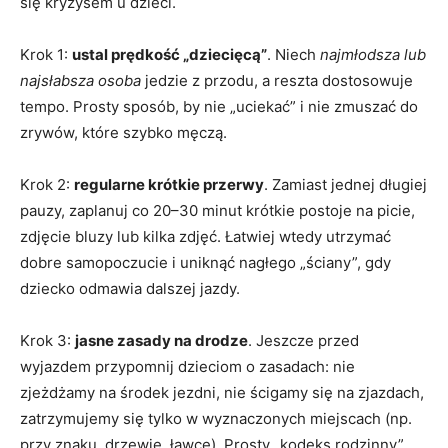
się kryzysem u dzieci.
Krok 1:
ustal prędkość „dziecięcą”
. Niech
najmłodsza lub
najsłabsza osoba
jedzie z przodu, a reszta dostosowuje
tempo. Prosty sposób, by nie „uciekać” i nie zmuszać do
zrywów, które szybko męczą.
Krok 2:
regularne krótkie przerwy
. Zamiast jednej długiej
pauzy, zaplanuj co 20–30 minut krótkie postoje na picie,
zdjęcie bluzy lub kilka zdjęć. Łatwiej wtedy utrzymać
dobre samopoczucie i uniknąć nagłego „ściany”, gdy
dziecko odmawia dalszej jazdy.
Krok 3:
jasne zasady na drodze
. Jeszcze przed
wyjazdem przypomnij dzieciom o zasadach: nie
zjeżdżamy na środek jezdni, nie ścigamy się na zjazdach,
zatrzymujemy się tylko w wyznaczonych miejscach (np.
przy znaku, drzewie, ławce). Prosty „kodeks rodzinny”