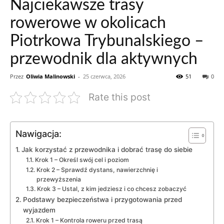
Najciekawsze trasy
rowerowe w okolicach
Piotrkowa Trybunalskiego –
przewodnik dla aktywnych
Przez
Oliwia Malinowski
-
25 czerwca, 2026
51
0
Rate this post
Nawigacja:
Jak korzystać z przewodnika i dobrać trasę do siebie
Krok 1 – Określ swój cel i poziom
Krok 2 – Sprawdź dystans, nawierzchnię i
przewyższenia
Krok 3 – Ustal, z kim jedziesz i co chcesz zobaczyć
Podstawy bezpieczeństwa i przygotowania przed
wyjazdem
Krok 1 – Kontrola roweru przed trasą