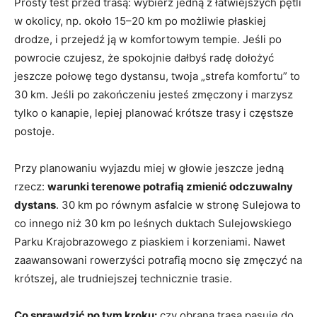
Prosty test przed trasą: wybierz jedną z łatwiejszych pętli
w okolicy, np. około 15–20 km po możliwie płaskiej
drodze, i przejedź ją w komfortowym tempie. Jeśli po
powrocie czujesz, że spokojnie dałbyś radę dołożyć
jeszcze połowę tego dystansu, twoja „strefa komfortu” to
30 km. Jeśli po zakończeniu jesteś zmęczony i marzysz
tylko o kanapie, lepiej planować krótsze trasy i częstsze
postoje.
Przy planowaniu wyjazdu miej w głowie jeszcze jedną
rzecz:
warunki terenowe potrafią zmienić odczuwalny
dystans
. 30 km po równym asfalcie w stronę Sulejowa to
co innego niż 30 km po leśnych duktach Sulejowskiego
Parku Krajobrazowego z piaskiem i korzeniami. Nawet
zaawansowani rowerzyści potrafią mocno się zmęczyć na
krótszej, ale trudniejszej technicznie trasie.
Co sprawdzić po tym kroku:
czy obrana trasa pasuje do