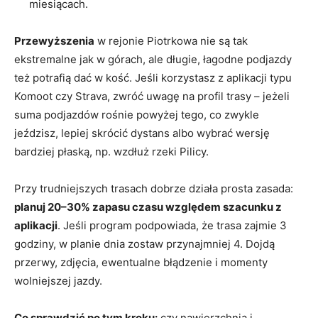
miesiącach.
Przewyższenia
w rejonie Piotrkowa nie są tak
ekstremalne jak w górach, ale długie, łagodne podjazdy
też potrafią dać w kość. Jeśli korzystasz z aplikacji typu
Komoot czy Strava, zwróć uwagę na profil trasy – jeżeli
suma podjazdów rośnie powyżej tego, co zwykle
jeździsz, lepiej skrócić dystans albo wybrać wersję
bardziej płaską, np. wzdłuż rzeki Pilicy.
Przy trudniejszych trasach dobrze działa prosta zasada:
planuj 20–30% zapasu czasu względem szacunku z
aplikacji
. Jeśli program podpowiada, że trasa zajmie 3
godziny, w planie dnia zostaw przynajmniej 4. Dojdą
przerwy, zdjęcia, ewentualne błądzenie i momenty
wolniejszej jazdy.
Co sprawdzić po tym kroku:
czy nawierzchnia i