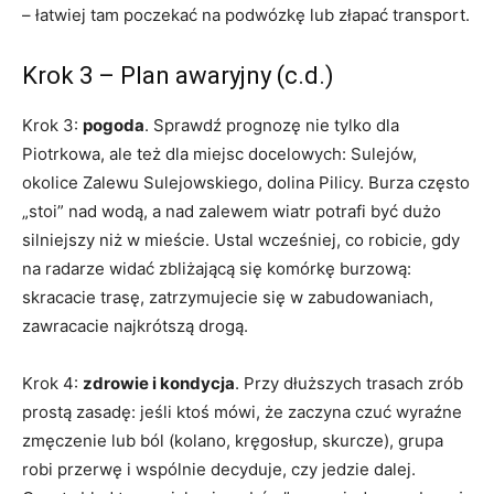
– łatwiej tam poczekać na podwózkę lub złapać transport.
Krok 3 – Plan awaryjny (c.d.)
Krok 3:
pogoda
. Sprawdź prognozę nie tylko dla
Piotrkowa, ale też dla miejsc docelowych: Sulejów,
okolice Zalewu Sulejowskiego, dolina Pilicy. Burza często
„stoi” nad wodą, a nad zalewem wiatr potrafi być dużo
silniejszy niż w mieście. Ustal wcześniej, co robicie, gdy
na radarze widać zbliżającą się komórkę burzową:
skracacie trasę, zatrzymujecie się w zabudowaniach,
zawracacie najkrótszą drogą.
Krok 4:
zdrowie i kondycja
. Przy dłuższych trasach zrób
prostą zasadę: jeśli ktoś mówi, że zaczyna czuć wyraźne
zmęczenie lub ból (kolano, kręgosłup, skurcze), grupa
robi przerwę i wspólnie decyduje, czy jedzie dalej.