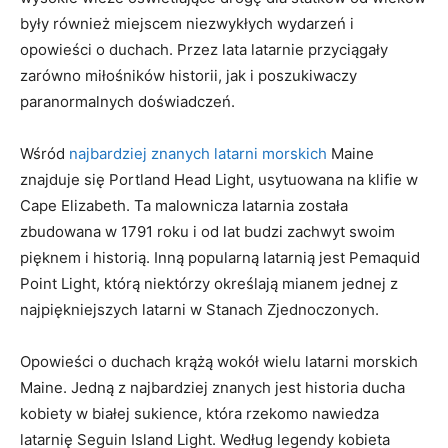
były również miejscem niezwykłych wydarzeń⁢ i
opowieści ‌o duchach.⁤ Przez​ lata latarnie ⁢przyciągały
zarówno miłośników historii, jak i poszukiwaczy
paranormalnych ‍doświadczeń.
Wśród
najbardziej znanych latarni morskich
Maine
znajduje się Portland Head Light, usytuowana ⁣na ‌klifie w
Cape Elizabeth. Ta ⁣malownicza latarnia została
zbudowana w 1791 roku i⁣ od lat budzi zachwyt swoim
pięknem i historią. Inną ⁣popularną latarnią jest Pemaquid
Point Light, którą niektórzy określają mianem jednej z
najpiękniejszych latarni w Stanach Zjednoczonych.
Opowieści o ⁤duchach krążą wokół wielu latarni⁣ morskich
Maine. Jedną z najbardziej znanych jest historia ducha
kobiety w białej ‍sukience, która rzekomo nawiedza
latarnię‌ Seguin ​Island Light. Według legendy kobieta