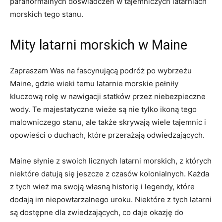
paranormalnych ⁢doświadczeń w tajemniczych latarniach
morskich tego ‌stanu.
Mity latarni‌ morskich⁤ w Maine
Zapraszam ⁢Was na fascynującą ⁣podróż po wybrzeżu⁤
Maine, gdzie wieki​ temu latarnie morskie​ pełniły
kluczową ⁤rolę w nawigacji statków przez niebezpieczne
wody. Te majestatyczne ⁢wieże są nie ‌tylko ‌ikoną⁤ tego
‍malowniczego stanu, ⁣ale także skrywają wiele tajemnic i
opowieści o duchach, które przerażają odwiedzających.
Maine słynie z swoich licznych latarni morskich, z których
niektóre datują się jeszcze z ⁤czasów kolonialnych. Każda⁢
z tych wież ma swoją ​własną‍ historię i ‍legendy, które
⁢dodają im niepowtarzalnego uroku. Niektóre z tych latarni
są ⁢dostępne dla zwiedzających, co daje okazję ⁤do