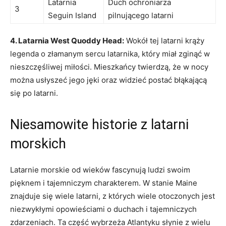
Latarnia
Duch ochroniarza⁤
3
Seguin Island
pilnującego ​latarni
4. Latarnia⁣ West‍ Quoddy Head:
Wokół tej latarni⁣ krąży
legenda o złamanym sercu latarnika, który miał⁤ zginąć w
nieszczęśliwej​ miłości. Mieszkańcy twierdzą,⁣ że w ⁣nocy
można usłyszeć jego jęki oraz widzieć⁤ postać błąkającą
się po latarni.
Niesamowite historie z latarni
morskich
Latarnie⁣ morskie ‌od wieków fascynują ludzi swoim
pięknem i⁤ tajemniczym charakterem. W stanie Maine
znajduje się wiele latarni, z których wiele otoczonych jest
niezwykłymi ⁢opowieściami o ‌duchach i tajemniczych
zdarzeniach. Ta część wybrzeża Atlantyku słynie z‍ wielu