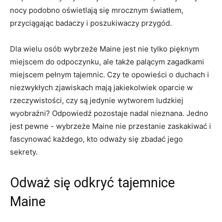
‍nocy podobno ⁣oświetlają się​ mrocznym światłem,
przyciągając ⁤badaczy ​i poszukiwaczy przygód.
Dla wielu osób wybrzeże Maine jest ⁢nie tylko pięknym
miejscem do odpoczynku, ale także palącym zagadkami​
miejscem pełnym tajemnic.‌ Czy te opowieści o‌ duchach i
niezwykłych zjawiskach mają jakiekolwiek oparcie ⁤w
rzeczywistości, czy ⁣są jedynie wytworem ludzkiej
wyobraźni? Odpowiedź pozostaje nadal nieznana. Jedno
jest pewne ⁣- wybrzeże Maine⁢ nie przestanie zaskakiwać i⁣
fascynować każdego,⁣ kto odważy się zbadać jego
sekrety.
Odważ się odkryć ⁢tajemnice‌
Maine