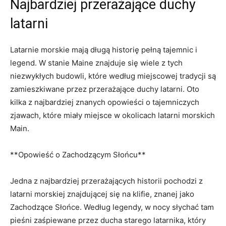
Najbardziej przerażające ⁢duchy​
latarni
Latarnie ⁢morskie mają ⁤długą historię⁣ pełną‌ tajemnic i
legend. W stanie Maine znajduje się ‍wiele z‌ tych
niezwykłych budowli, które według ⁢miejscowej ⁢tradycji ‌są
⁣zamieszkiwane przez przerażające duchy⁤ latarni. Oto
kilka z‍ najbardziej znanych opowieści ⁢o tajemniczych
zjawach, które miały miejsce ‍w okolicach latarni⁣ morskich
Main.
**Opowieść⁤ o Zachodzącym Słońcu**
Jedna z najbardziej przerażających historii pochodzi z
latarni ⁣morskiej znajdującej ‍się na ‌klifie, znanej jako
Zachodzące Słońce. ⁣Według legendy,⁣ w ​nocy słychać tam
‍pieśni zaśpiewane przez ducha starego latarnika, który