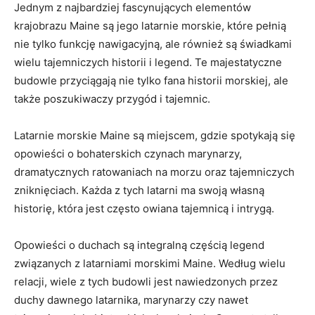
Jednym z najbardziej fascynujących elementów
krajobrazu Maine są jego latarnie morskie, które pełnią
nie tylko ‍funkcję nawigacyjną, ale ⁤również są ​świadkami
wielu tajemniczych historii i legend.‌ Te majestatyczne
budowle przyciągają nie tylko fana historii morskiej, ale
także ‌poszukiwaczy przygód i tajemnic.
Latarnie morskie Maine są miejscem, gdzie spotykają się
opowieści o⁤ bohaterskich⁢ czynach marynarzy,
dramatycznych ratowaniach ‍na morzu⁣ oraz tajemniczych‌
zniknięciach. Każda z ‍tych latarni ma swoją własną
historię, która jest​ często owiana ​tajemnicą i intrygą.
Opowieści o duchach⁤ są ‍integralną częścią legend
związanych z latarniami ⁢morskimi Maine. Według wielu
relacji, wiele z tych budowli jest nawiedzonych ⁤przez
duchy dawnego latarnika, ⁢marynarzy ‍czy nawet