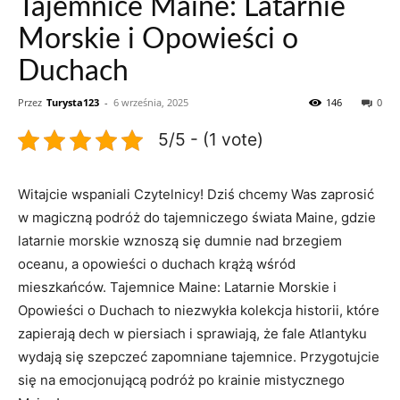
Tajemnice Maine: Latarnie
Morskie i Opowieści o
Duchach
Przez
Turysta123
-
6 września, 2025
146
0
5/5 - (1 vote)
Witajcie wspaniali ​Czytelnicy! ​Dziś chcemy Was zaprosić
w magiczną podróż do tajemniczego świata Maine, gdzie
latarnie morskie ‍wznoszą się⁣ dumnie nad‍ brzegiem
oceanu, a opowieści o duchach krążą wśród
mieszkańców. ⁤Tajemnice Maine: Latarnie ⁣Morskie i
Opowieści o Duchach to niezwykła kolekcja ⁤historii, które
zapierają​ dech w piersiach‌ i sprawiają, ​że ‍fale Atlantyku
wydają się ‍szepczeć zapomniane tajemnice. Przygotujcie
się na ⁢emocjonującą podróż po krainie mistycznego