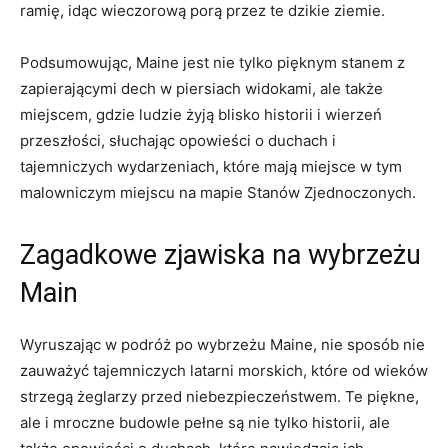
ramię, idąc wieczorową ‌porą przez te dzikie ziemie.
Podsumowując, Maine ⁢jest nie tylko pięknym ⁢stanem z
zapierającymi dech w piersiach widokami, ⁣ale także
miejscem, gdzie ludzie żyją blisko⁢ historii ⁣i wierzeń
przeszłości, słuchając opowieści o duchach i
tajemniczych wydarzeniach, które mają miejsce​ w tym
‍malowniczym ‌miejscu na mapie Stanów Zjednoczonych.
Zagadkowe zjawiska⁤ na wybrzeżu⁤
Main
Wyruszając‍ w podróż po wybrzeżu Maine, nie sposób nie
‌zauważyć tajemniczych latarni morskich, które od ​wieków
‌strzegą żeglarzy⁢ przed niebezpieczeństwem. Te piękne,
ale i ⁢mroczne​ budowle pełne​ są nie tylko‍ historii, ale