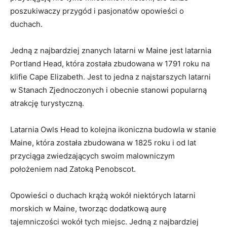
poszukiwaczy przygód i pasjonatów⁣ opowieści o
duchach.
Jedną z najbardziej znanych ⁤latarni w Maine jest latarnia⁢
Portland Head, która została zbudowana w 1791 roku na
klifie ⁤Cape Elizabeth. Jest‌ to jedna z najstarszych latarni
w Stanach Zjednoczonych i⁣ obecnie⁣ stanowi popularną
atrakcję⁢ turystyczną.
Latarnia Owls ⁣Head to ​kolejna ikoniczna budowla w stanie
Maine, ‌która została zbudowana w 1825 roku i od lat
przyciąga zwiedzających swoim malowniczym
położeniem nad Zatoką Penobscot.
Opowieści o duchach krążą wokół niektórych latarni
morskich w ⁣Maine, tworząc ⁣dodatkową aurę
tajemniczości wokół ​tych miejsc. Jedną z najbardziej​