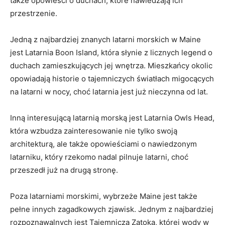
także ‍opowieści o duchach, które nawiedzają⁣ ich
przestrzenie.
Jedną z najbardziej‍ znanych latarni ⁤morskich w‍ Maine
jest Latarnia Boon Island, która ‍słynie z licznych legend o
duchach zamieszkujących ⁢jej wnętrza. ⁣Mieszkańcy okolic
opowiadają historie o tajemniczych światłach migocących
na latarni w nocy, choć​ latarnia jest już nieczynna od lat.
Inną interesującą ⁤latarnią morską⁣ jest⁣ Latarnia ​Owls Head,
⁣która⁢ wzbudza zainteresowanie⁤ nie ⁣tylko swoją
architekturą, ale także⁤ opowieściami o nawiedzonym
latarniku, który rzekomo nadal​ pilnuje latarni, choć
przeszedł ⁣już na drugą stronę.
Poza​ latarniami ⁣morskimi, ​wybrzeże⁤ Maine ⁤jest także
pełne ⁤innych zagadkowych zjawisk.⁣ Jednym z najbardziej
rozpoznawalnych jest Tajemnicza Zatoka, której‍ wody w