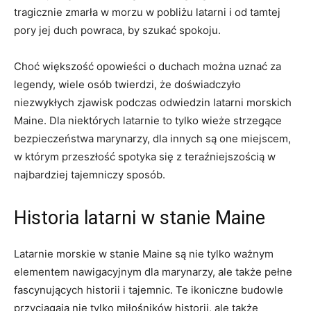
tragicznie zmarła w morzu ⁤w⁢ pobliżu latarni i od tamtej
pory‌ jej duch powraca, by​ szukać spokoju.
Choć większość ​opowieści o duchach można uznać za
legendy, ‍wiele osób⁤ twierdzi, że doświadczyło
niezwykłych‌ zjawisk podczas odwiedzin latarni morskich
Maine. Dla niektórych latarnie to tylko wieże strzegące
bezpieczeństwa marynarzy, dla‍ innych są ⁣one miejscem,
w⁣ którym‌ przeszłość spotyka się z teraźniejszością w
najbardziej tajemniczy sposób.
Historia latarni​ w stanie Maine
Latarnie morskie⁣ w stanie Maine⁣ są nie tylko ważnym
elementem nawigacyjnym dla marynarzy, ale⁤ także pełne
fascynujących ​historii i tajemnic. Te ikoniczne budowle
przyciągają⁤ nie tylko miłośników historii,​ ale także