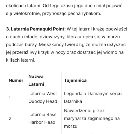
okolicach latarni. ⁤Od tego czasu jego duch miał⁤ pojawić⁣
się ⁤wielokrotnie, przynosząc⁤ pecha rybakom.
3. Latarnia Pemaquid Point:
W‍ tej ⁣latarni ‍krążą opowieści
o duchu młodej ​dziewczyny, która utopiła się w morzu‌
podczas burzy. Mieszkańcy twierdzą, że można usłyszeć
jej ​przeraźliwy krzyk w nocy oraz dostrzec jej widmo na
klifach latarni.
Nazwa
Numer
Tajemnica
Latarni
Latarnia West
Legenda o ⁣złamanym sercu
1
Quoddy Head
latarnika
Nawiedzenie przez
Latarnia Bass
2
marynarza zaginionego na
Harbor Head
⁢morzu