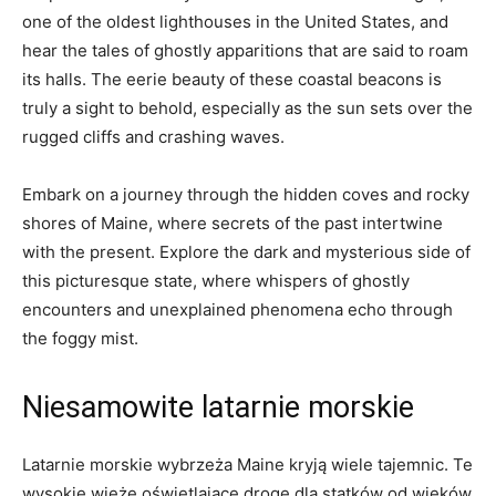
one‌ of the oldest lighthouses in the‍ United​ States, ⁤and
hear the tales ​of ghostly ‍apparitions ‍that are‍ said to roam
its ⁣halls. The eerie beauty of these coastal beacons​ is
truly⁤ a sight to ⁣behold, especially as ⁤the sun ‌sets over the
⁣rugged cliffs and crashing waves.
Embark on a journey through ⁣the ‍hidden coves and rocky
shores of Maine, where secrets of the past intertwine
with⁢ the present. Explore the dark and mysterious side of⁢
this picturesque state, where whispers of⁣ ghostly​
encounters and unexplained ⁣phenomena echo ‌through
the foggy ⁣mist.
Niesamowite latarnie‌ morskie
Latarnie morskie wybrzeża Maine kryją wiele tajemnic. Te
wysokie wieże oświetlające drogę dla statków od wieków