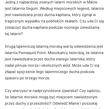
Jedną​ z⁤ najbardziej znanych latarni morskich w ‍Maine
jest latarnia Seguin. Według miejscowych legend, latarnia
jest‌ nawiedzana przez ducha​ kapitana, który ⁢zginął​ w
tragicznym wypadku na pobliskich ⁢skałach. Czy uda Ci się
zobaczyć⁤ ducha kapitana podczas nocnego zwiedzania
tej latarni?
Drugą tajemniczą latarnią morską wartą odwiedzenia jest​
latarnia Pemaquid Point. Mieszkańcy twierdzą, że latarnia
jest nawiedzana przez​ ducha starego latarnika,⁤ który
nadal pilnuje morza i okolicznych wód. ⁣Może⁣ uda Ci się
złapać spojrzenie ​tego tajemniczego ducha podczas
spaceru po brzegu morza.
Czy wierzysz w⁤ nadprzyrodzone‍ zjawiska? Czy sądzisz,
że ⁤latarnie morskie ‌mogą być miejscem nawiedzonym
przez duchy z przeszłości? Odwiedź Maine‌ i poszukaj