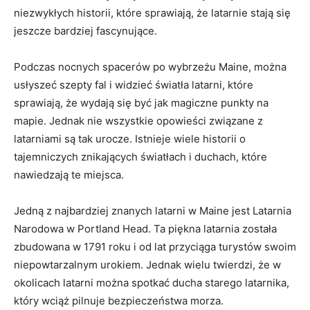
niezwykłych historii, które sprawiają, że latarnie stają się
jeszcze​ bardziej fascynujące.
Podczas nocnych spacerów po wybrzeżu Maine, można
usłyszeć szepty⁣ fal i⁣ widzieć‌ światła latarni, które
sprawiają, że wydają⁢ się być⁢ jak ⁣magiczne‍ punkty na
mapie. Jednak nie wszystkie opowieści ‌związane ⁢z
latarniami są tak urocze. Istnieje ⁣wiele historii⁤ o
tajemniczych znikających ‍światłach i duchach, które
nawiedzają te‌ miejsca.
Jedną z najbardziej znanych​ latarni w ⁣Maine ​jest Latarnia
Narodowa w Portland Head. Ta piękna latarnia⁣ została
zbudowana w ⁢1791⁤ roku i od lat przyciąga turystów ⁣swoim
niepowtarzalnym urokiem. Jednak wielu twierdzi,‌ że ⁢w
okolicach latarni można spotkać ducha starego ⁢latarnika,
który wciąż pilnuje bezpieczeństwa morza.