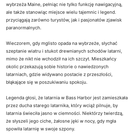
wybrzeża Maine, pełniąc nie tylko⁣ funkcję nawigacyjną,
⁣ale także stanowiąc miejsce wielu tajemnic i‌ legend.
przyciągają zarówno⁤ turystów,⁣ jak ‍i pasjonatów zjawisk​
paranormalnych.
Wieczorem, gdy mglisto opada na wybrzeże, słychać
szeptanie‌ wiatru ‌i ⁤stukot drewnianych schodów latarni,
mimo że ⁢nikt​ nie ​wchodził na ich szczyt. Mieszkańcy
okolic ⁣przekazują⁣ sobie historie o nawiedzonych
latarniach, gdzie widywano postacie z przeszłości,
błąkające się w poszukiwaniu spokoju.
Legenda głosi, że⁤ latarnia w Bass Harbor ​jest zamieszkała
przez ducha starego latarnika, który wciąż pilnuje, ⁣by
latarnia świeciła jasno w ciemności. Niektórzy twierdzą,
że ‍słyszeli jego ciche,‍ żałosne jęki w nocy, gdy mgła
spowiła latarnię w swoje ⁤szpony.