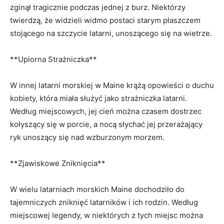
zginął tragicznie podczas jednej z burz. Niektórzy
twierdzą, że widzieli widmo postaci‍ starym ⁢płaszczem
stojącego na szczycie latarni, unoszącego się na wietrze.
**Upiorna Strażniczka**
W ⁢innej​ latarni morskiej w Maine krążą opowieści o⁢ duchu
kobiety, która miała⁢ służyć jako strażniczka latarni.
Według miejscowych, jej cień można⁤ czasem dostrzec
kołyszący⁢ się w ⁢porcie, ​a nocą słychać jej przerażający
ryk unoszący się nad wzburzonym⁣ morzem.
**Zjawiskowe Zniknięcia**
W wielu‌ latarniach⁣ morskich⁤ Maine ⁤dochodziło do
⁤tajemniczych zniknięć latarników i ⁣ich rodzin. Według
⁤miejscowej legendy, w niektórych z‍ tych miejsc można