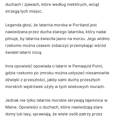
duchach i zjawach, które według⁢ niektórych, wciąż⁤
strzegą tych miejsc.
Legenda głosi,⁤ że latarnia morska w Portland jest
nawiedzana przez​ ducha starego latarnika, który nadal
pilnuje, by ‌latarnia świeciła jasno na morzu. Jego widmo
rzekomo można czasem zobaczyć przemykając wśród
świateł latarni‍ nocą.
Inna ​opowieść opowiada o latarni ​w Pemaquid Point,
gdzie rzekomo ​po zmroku można⁤ usłyszeć niesamowite
dźwięki z przeszłości, jakby ‍sami ⁣duchy przeszłych
morskich⁤ wędrówek ⁣ożyły w⁢ tych ‌wiekowych murach.
Jednak nie ⁣tylko⁤ latarnie morskie skrywają tajemnice w
⁢Maine. Opowieści o duchach, które nawiedzają stare
domy​ lub lasy, sprawiają, że ​wiele osób patrzy przez