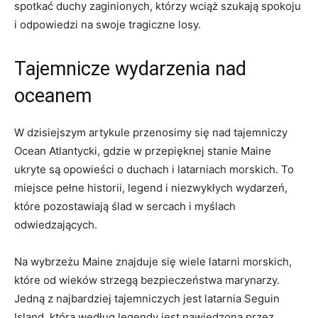
spotkać duchy zaginionych, którzy wciąż szukają spokoju
i odpowiedzi na swoje tragiczne losy.
Tajemnicze wydarzenia nad
oceanem
W dzisiejszym ‍artykule‌ przenosimy się‌ nad tajemniczy
Ocean ‌Atlantycki, gdzie w ‌przepięknej stanie Maine
ukryte‌ są opowieści o ‍duchach ⁤i ‌latarniach morskich. To​
miejsce pełne historii, legend i niezwykłych wydarzeń,
które pozostawiają ślad ⁣w sercach i myślach​
odwiedzających.
Na wybrzeżu Maine znajduje‌ się wiele latarni ⁣morskich,
które⁣ od wieków strzegą bezpieczeństwa⁣ marynarzy.
Jedną​ z najbardziej tajemniczych jest latarnia Seguin
Island, która według legendy jest nawiedzona przez