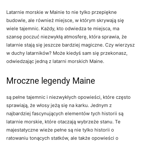
Latarnie morskie w Mainie to nie‌ tylko przepiękne
budowle, ale również⁤ miejsce, w którym skrywają się
wiele tajemnic. Każdy, ‌kto odwiedza te miejsca, ma
szansę poczuć niezwykłą atmosferę, która ⁣sprawia, ⁣że
‌latarnie stają się jeszcze bardziej magiczne. Czy wierzysz
w​ duchy ​latarników? Może kiedyś ⁣sam ⁢się przekonasz,
odwiedzając jedną z‍ latarni morskich Maine.
Mroczne legendy Maine
są pełne tajemnic ⁣i ‌niezwykłych⁢ opowieści, które często
sprawiają, że włosy jeżą się na karku.⁣ Jednym z
najbardziej ‍fascynujących elementów ‍tych ⁣historii⁣ są
latarnie morskie, które ​otaczają wybrzeże stanu.⁤ Te
majestatyczne wieże pełne ​są‍ nie tylko historii o
ratowaniu tonących ⁣statków, ale także​ opowieści o