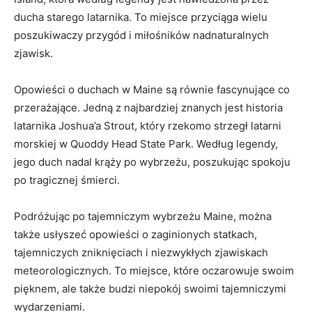
ducha‍ starego latarnika. To miejsce przyciąga wielu
poszukiwaczy przygód⁤ i miłośników nadnaturalnych
zjawisk.
Opowieści o duchach w ​Maine są równie fascynujące co
przerażające. Jedną z najbardziej znanych jest historia
latarnika Joshua’a ⁢Strout, który rzekomo strzegł latarni
morskiej‌ w Quoddy Head State Park. Według legendy,
jego duch nadal krąży po wybrzeżu, poszukując spokoju
po tragicznej śmierci.
Podróżując po tajemniczym wybrzeżu ⁣Maine, można
także ⁣usłyszeć⁤ opowieści o zaginionych statkach,
tajemniczych zniknięciach ⁢i niezwykłych zjawiskach ​
meteorologicznych. To miejsce,‍ które oczarowuje swoim
⁤pięknem, ⁣ale‍ także budzi niepokój swoimi tajemniczymi
wydarzeniami.