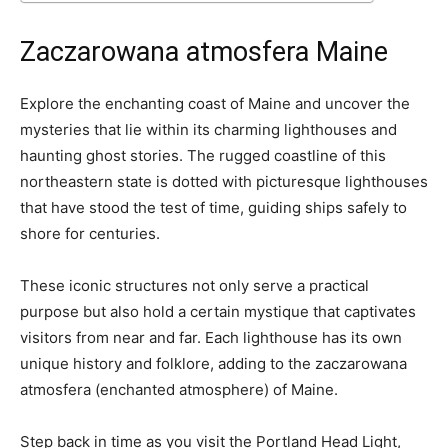
Zaczarowana atmosfera Maine
Explore⁤ the enchanting coast of Maine and uncover the
mysteries that lie⁢ within its charming lighthouses and
‍haunting ⁢ghost stories. ‍The rugged coastline of‌ this
northeastern state is dotted with picturesque lighthouses
‍that ⁣have stood the test of time, ‍guiding ships⁣ safely to
shore ‌for centuries.
These iconic structures not⁤ only serve‍ a practical ​
purpose but ⁢also ⁤hold a certain ⁤mystique that captivates
visitors​ from near ⁤and ‍far. Each lighthouse has ‍its‌ own
unique history‌ and folklore, adding to‌ the ‍zaczarowana
⁤atmosfera (enchanted atmosphere) of Maine.
Step back​ in time ⁢as ⁤you visit ​the Portland Head Light,