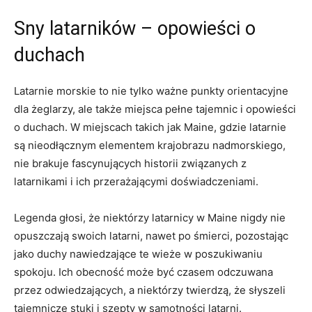
Sny latarników – opowieści ⁤o
‍duchach
Latarnie morskie to nie‍ tylko ważne⁤ punkty orientacyjne⁤
dla żeglarzy, ale także‌ miejsca pełne tajemnic ​i opowieści
o duchach. W miejscach takich jak‌ Maine, gdzie‌ latarnie
⁣są nieodłącznym elementem krajobrazu nadmorskiego,
nie brakuje fascynujących historii związanych z
latarnikami⁤ i ich przerażającymi doświadczeniami.
Legenda⁣ głosi, że​ niektórzy latarnicy w Maine nigdy nie
opuszczają swoich latarni, ⁤nawet po‍ śmierci, pozostając
jako duchy nawiedzające te wieże w poszukiwaniu
spokoju. Ich ​obecność⁤ może być czasem ​odczuwana
przez ⁢odwiedzających, a niektórzy⁢ twierdzą, że ‍słyszeli
tajemnicze‌ stuki‍ i⁣ szepty w ‌samotności latarni.