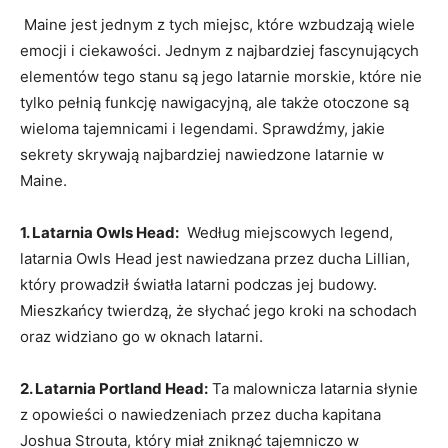
‍ Maine⁤ jest‌ jednym z tych miejsc,‌ które wzbudzają wiele⁤
emocji i ciekawości. Jednym z najbardziej fascynujących
elementów tego stanu są jego latarnie morskie, które​ nie
tylko pełnią‌ funkcję nawigacyjną, ale także otoczone ​są
wieloma tajemnicami i legendami. Sprawdźmy, jakie⁣
sekrety skrywają najbardziej⁢ nawiedzone latarnie w
Maine.
1. Latarnia Owls Head:
⁤ Według miejscowych⁤ legend,
latarnia Owls Head jest nawiedzana przez ducha Lillian,
który prowadził światła ‌latarni podczas ⁢jej budowy.
Mieszkańcy twierdzą, że słychać jego kroki na schodach
oraz widziano go‍ w​ oknach ⁢latarni.
2. Latarnia Portland ⁤Head:
Ta malownicza latarnia słynie
z opowieści o⁤ nawiedzeniach przez ducha kapitana
Joshua Strouta, ⁤który miał zniknąć tajemniczo w