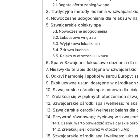
Bogata oferta zabiegów spa
Tradycyjne metody leczenia w szwajcarski
Nowoczesne udogodnienia dla relaksu w na
Szwajcarskie obiekty spa
Nowoczesne udogodnienia
Luksusowe wnętrza
Wyjątkowa lokalizacja
Zdrowa kuchnia
Relaks w otoczeniu luksusu
Spa w Szwajcarii: luksusowe doznania dla ci
Niezwykłe terapie dostępne w szwajcarskic
Odkryj harmonię i spokój w sercu Europy: s
Ekskluzywne usługi ⁣dostępne w ośrodkach 
Szwajcarskie ośrodki spa: odnowa dla⁣ ciał
Zrelaksuj się w pięknych otoczeniach⁢ szwa
Szwajcarskie ośrodki spa i wellness: relaks
Szwajcarskie ośrodki wellness: balans dla ci
Przywróć równowagę życiową w szwajcars
Czemu warto odwiedzić szwajcarskie ośro
Zrelaksuj się i odpręż w ​otoczeniu Alp
Szwajcarskie ośrodki‌ spa i wellness: luksu