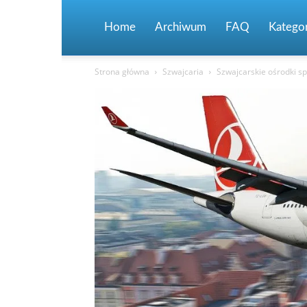
Home
Archiwum
FAQ
Kategor
Strona główna
Szwajcaria
Szwajcarskie ośrodki sp