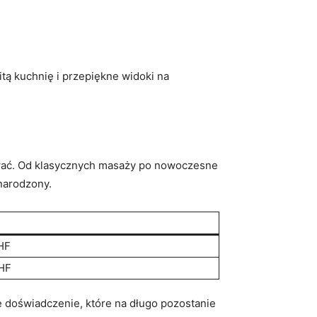
itą kuchnię i przepiękne widoki na
wać.‌ Od klasycznych masaży po nowoczesne​
⁢narodzony.
HF
HF
e doświadczenie, które na ‍długo pozostanie