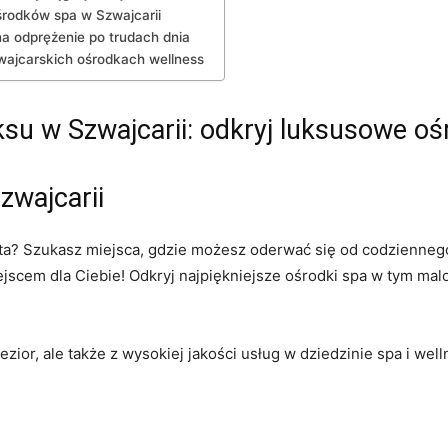
rodków spa‍ w‌ Szwajcarii
na ‍odprężenie po trudach dnia
wajcarskich ośrodkach wellness
ksu ‍w Szwajcarii: odkryj luksusowe oś
zwajcarii
sta? Szukasz miejsca, gdzie możesz oderwać się od‌ codziennego 
jscem dla‍ Ciebie!‍ Odkryj najpiękniejsze ośrodki spa w tym ma
jezior, ale także z ⁢wysokiej jakości usług w dziedzinie spa i wel