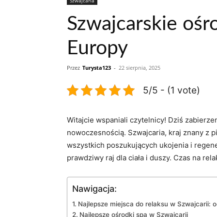
Szwajcaria
Szwajcarskie ośro
Europy
Przez
Turysta123
-
22 sierpnia, 2025
5/5 - (1 vote)
Witajcie wspaniali czytelnicy! Dziś zabierz
nowoczesnością. Szwajcaria, kraj​ znany z p
wszystkich poszukujących ukojenia i regene
prawdziwy raj​ dla ciała i duszy. Czas na rel
Nawigacja:
Najlepsze miejsca do relaksu ‍w Szwajcarii: 
Najlepsze ośrodki ⁣spa w Szwajcarii