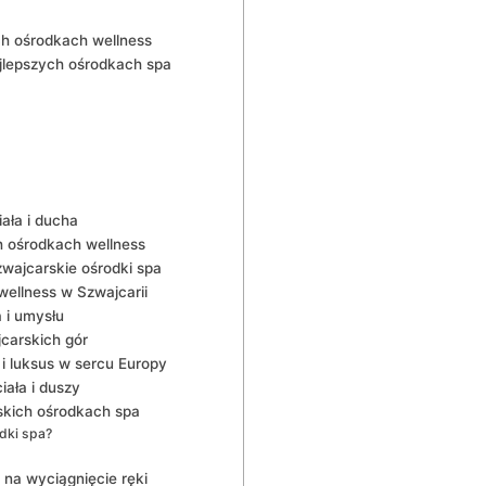
ch ośrodkach wellness
jlepszych ośrodkach spa
ała i​ ducha
h ośrodkach wellness
zwajcarskie ośrodki spa
wellness w Szwajcarii
a i umysłu
jcarskich gór
 i luksus w sercu Europy
ała i‍ duszy
kich ośrodkach spa
dki spa?
s na wyciągnięcie ręki