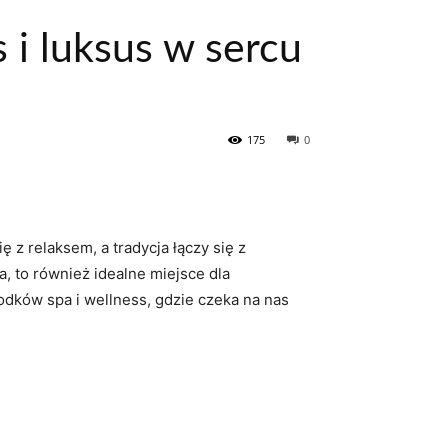
s i luksus w sercu
175
0
 z relaksem, a tradycja łączy się z
 ​to również idealne miejsce dla⁢
dków spa i wellness, gdzie czeka na nas⁣