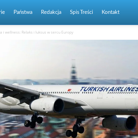
ie
Państwa
Redakcja
Spis Treści
Kontakt
a i wellness: Relaks i luksus w sercu Europy