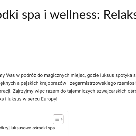
dki spa i wellness: Relak
emy Was w podróż do magicznych miejsc, gdzie luksus spotyka się
ięknych alpejskich krajobrazów i zegarmistrzowskiego rzemiosła,
racji. Zajrzyjmy więc razem do tajemniczych szwajcarskich ośro
aks i‍ luksus w sercu Europy!
odkryj luksusowe ośrodki spa