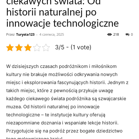
ciekawych świata: Od
historii naturalnej po
innowacje technologiczne
Przez
Turysta123
-
4 czerwca, 2025
218
0
3/5 - (1 vote)
W dzisiejszych czasach podróżnikom i miłośnikom
kultury ⁣nie brakuje‍ możliwości⁢ odkrywania nowych
‍miejsc ⁢i⁣ eksplorowania fascynujących historii. Jednym z
takich miejsc, które z pewnością przykuje uwagę
każdego ciekawego świata ‌podróżnika są szwajcarskie
muzea. Od historii naturalnej po innowacje
⁤technologiczne – te instytucje‌ kultury oferują
⁣niezapomniane ‌doznania i⁣ wspaniałe lekcje‍ historii.
Przygotujcie⁢ się na ‌podróż⁤ przez bogate dziedzictwo
tego malowniczego kraju!