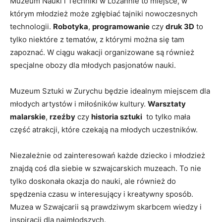
Muzeum Nauki‍ i Techniki w Lozannie to miejsce,⁢ w
którym⁣ młodzież może zgłębiać tajniki ‌nowoczesnych
technologii.​
Robotyka
,
programowanie
czy
druk⁤ 3D
to
tylko niektóre z tematów, z którymi ⁢można się tam
‌zapoznać. W ciągu ⁢wakacji organizowane są również
specjalne ‌obozy dla młodych⁤ pasjonatów nauki.
Muzeum⁤ Sztuki w Zurychu⁣ będzie idealnym ‍miejscem‌ dla
‍młodych‌ artystów i miłośników kultury.
Warsztaty
malarskie
,
rzeźby
czy
historia​ sztuki
‍ to tylko‌ mała
część atrakcji, które czekają na‌ młodych uczestników.
Niezależnie od⁢ zainteresowań każde ‍dziecko i młodzież⁢
znajdą coś⁣ dla ​siebie ​w szwajcarskich muzeach. To nie ​
tylko doskonała okazja do nauki, ale również do
‍spędzenia czasu ​w interesujący ‌i kreatywny sposób. ​
Muzea w Szwajcarii są prawdziwym skarbcem ⁢wiedzy i
inspiracji dla najmłodszych.