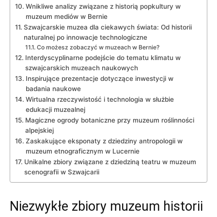
Wnikliwe​ analizy związane​ z historią popkultury‍ w
muzeum ​mediów w Bernie
Szwajcarskie muzea dla‌ ciekawych świata: Od ‍historii ​
naturalnej ‍po innowacje technologiczne
Co ‌możesz ⁣zobaczyć w muzeach⁢ w Bernie?
Interdyscyplinarne podejście do tematu ‍klimatu w‍
szwajcarskich⁤ muzeach naukowych
Inspirujące prezentacje dotyczące inwestycji w
badania naukowe
Wirtualna rzeczywistość i technologia ⁤w służbie
edukacji muzealnej
Magiczne ‌ogrody botaniczne ⁤przy ⁤muzeum roślinności
alpejskiej
Zaskakujące eksponaty z dziedziny‌ antropologii w
muzeum⁣ etnograficznym w Lucernie
Unikalne⁤ zbiory ​związane z dziedziną teatru w muzeum
​scenografii w Szwajcarii
Niezwykłe‍ zbiory ⁣muzeum historii