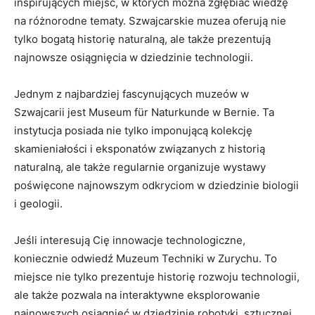
inspirujących ‌miejsc, w których można zgłębiać wiedzę
na ‌różnorodne‍ tematy. Szwajcarskie muzea oferują nie
tylko bogatą historię naturalną, ale także prezentują
najnowsze osiągnięcia w dziedzinie⁢ technologii.
Jednym ⁤z najbardziej​ fascynujących muzeów​ w
Szwajcarii ⁣jest Museum für Naturkunde w ‍Bernie.⁢ Ta
instytucja posiada nie ⁣tylko imponującą kolekcję‌
skamieniałości i eksponatów związanych z historią
naturalną, ale także regularnie organizuje wystawy
poświęcone ⁢najnowszym ⁤odkryciom w dziedzinie biologii
i geologii.
Jeśli interesują Cię​ innowacje technologiczne,
‍koniecznie ⁣odwiedź Muzeum ‌Techniki w ⁣Zurychu. To
miejsce ⁤nie tylko prezentuje ⁤historię rozwoju technologii,
ale także pozwala ‌na interaktywne eksplorowanie
najnowszych osiągnięć w⁤ dziedzinie⁤ robotyki, ‌sztucznej