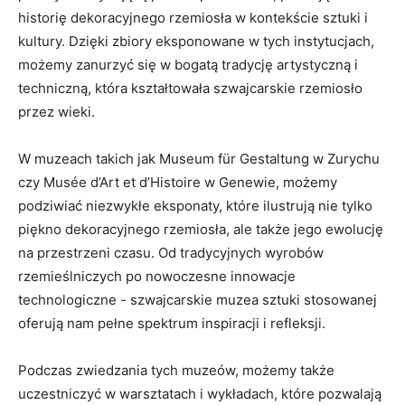
historię ⁢dekoracyjnego rzemiosła w kontekście sztuki i
kultury. Dzięki zbiory eksponowane ‍w tych instytucjach,
możemy zanurzyć⁤ się w⁢ bogatą tradycję⁤ artystyczną ⁣i⁤
techniczną, która kształtowała szwajcarskie ‌rzemiosło
przez wieki.
W muzeach takich jak Museum für Gestaltung w‍ Zurychu
czy Musée⁢ d’Art et d’Histoire w ⁢Genewie, ⁢możemy
podziwiać ‍niezwykłe ⁢eksponaty, ‌które ilustrują⁣ nie tylko
piękno dekoracyjnego rzemiosła, ale także jego ewolucję
na przestrzeni czasu. ‌Od tradycyjnych wyrobów
rzemieślniczych po⁣ nowoczesne innowacje
technologiczne‌ -⁢ szwajcarskie muzea⁤ sztuki‍ stosowanej
oferują nam pełne ​spektrum inspiracji i​ refleksji.
Podczas zwiedzania⁢ tych muzeów,‌ możemy także
uczestniczyć w warsztatach i wykładach, które ‍pozwalają