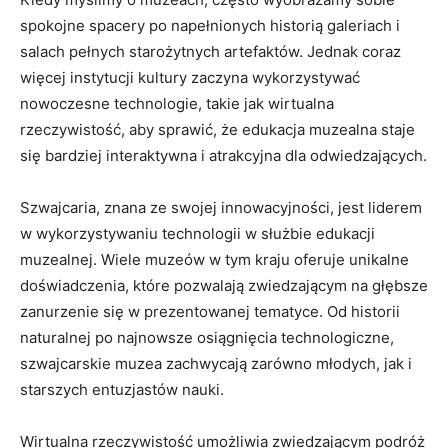
spokojne spacery po napełnionych historią⁣ galeriach i
salach pełnych starożytnych artefaktów. Jednak coraz
więcej ⁤instytucji kultury zaczyna wykorzystywać
nowoczesne technologie, takie jak ‍wirtualna
rzeczywistość, aby sprawić, że edukacja muzealna staje
się bardziej interaktywna i atrakcyjna dla odwiedzających.
Szwajcaria, znana ze‍ swojej‍ innowacyjności, jest ​liderem
⁣w wykorzystywaniu technologii⁣ w służbie edukacji
muzealnej. Wiele muzeów w​ tym ​kraju ‍oferuje unikalne
doświadczenia, ⁣które ​pozwalają zwiedzającym na głębsze
​zanurzenie⁤ się ‌w prezentowanej tematyce. Od historii
naturalnej po najnowsze⁤ osiągnięcia technologiczne,
szwajcarskie muzea ‍zachwycają‍ zarówno młodych, jak i
⁢starszych entuzjastów ‍nauki.
Wirtualna rzeczywistość umożliwia zwiedzającym podróż