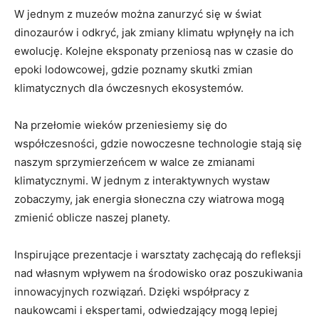
W jednym z ‍muzeów ​można zanurzyć ‌się ‍w świat
dinozaurów i odkryć, jak ‍zmiany klimatu wpłynęły na ich
⁤ewolucję.​ Kolejne ⁣eksponaty przeniosą nas w czasie ⁢do
⁢epoki lodowcowej, gdzie poznamy skutki⁤ zmian
klimatycznych dla ówczesnych ekosystemów.
Na przełomie wieków ‌przeniesiemy się do
współczesności, gdzie nowoczesne technologie stają się
naszym ⁤sprzymierzeńcem‍ w ‌walce ze zmianami⁣
klimatycznymi. W jednym​ z interaktywnych wystaw⁢
zobaczymy, ⁤jak ‌energia słoneczna⁤ czy wiatrowa mogą
zmienić ​oblicze naszej planety.
Inspirujące⁣ prezentacje i warsztaty zachęcają do refleksji
nad własnym wpływem na środowisko oraz‍ poszukiwania
innowacyjnych rozwiązań. Dzięki współpracy z
naukowcami i‍ ekspertami, odwiedzający mogą lepiej