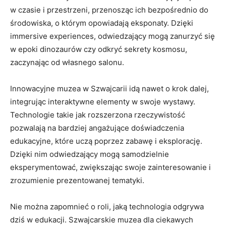
w czasie ‌i przestrzeni, przenosząc ich⁣ bezpośrednio ​do
środowiska,‌ o którym opowiadają eksponaty. Dzięki
immersive experiences, odwiedzający mogą⁤ zanurzyć‌ się
w epoki‍ dinozaurów czy⁣ odkryć sekrety kosmosu,
zaczynając od własnego salonu.
Innowacyjne⁢ muzea ‍w Szwajcarii idą nawet o krok‌ dalej,⁤
integrując‍ interaktywne elementy w swoje wystawy.
Technologie takie jak⁤ rozszerzona rzeczywistość
pozwalają ⁣na ⁣bardziej angażujące doświadczenia
edukacyjne, które uczą poprzez zabawę i ⁢eksplorację.
Dzięki‌ nim⁣ odwiedzający mogą samodzielnie⁤
eksperymentować, zwiększając ⁣swoje zainteresowanie i
zrozumienie ⁢prezentowanej tematyki.
Nie‍ można zapomnieć o roli, jaką‌ technologia ‍odgrywa
dziś w edukacji. Szwajcarskie ​muzea ‌dla ciekawych