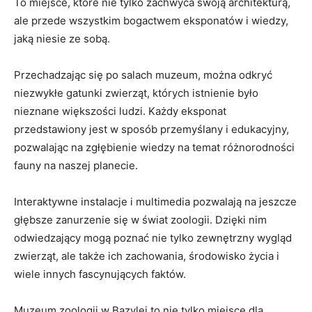
To ⁢miejsce, które nie ⁤tylko zachwyca ‍swoją⁤ architekturą,⁢
ale przede wszystkim bogactwem eksponatów ⁤i wiedzy,
⁢jaką niesie ‌ze sobą.
Przechadzając się po salach muzeum, można odkryć ​
niezwykłe‌ gatunki zwierząt, których istnienie ​było ​
nieznane⁤ większości ludzi. ⁣Każdy eksponat
przedstawiony⁢ jest ‌w sposób przemyślany ⁤i⁣ edukacyjny,
pozwalając na⁢ zgłębienie wiedzy ​na temat ‌różnorodności
fauny na⁣ naszej​ planecie.
Interaktywne instalacje i multimedia pozwalają na jeszcze⁢
głębsze zanurzenie ‌się w⁣ świat zoologii. Dzięki ​nim⁢
odwiedzający⁤ mogą poznać nie tylko⁣ zewnętrzny ‌wygląd‌
zwierząt, ⁤ale także ich⁣ zachowania, środowisko​ życia i
wiele ⁣innych fascynujących faktów.
Muzeum zoologii w Bazylei to ​nie​ tylko ‌miejsce⁢ dla