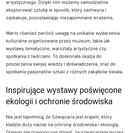
artystycznego. Dzięki nim możemy samodzielnie
‌eksplorować ⁤sztukę w ​sposób, który‍ zachwyca i
zaskakuje, pozostawiając ‌niezapomniane wrażenia.
Warto również​ zwrócić uwagę na unikalne wydarzenia⁤
kulturalne organizowane przez ‌muzeum, ‍takie jak
‌wystawy tematyczne,‍ warsztaty artystyczne ‌czy
spotkania z twórcami. To doskonała⁣ okazja ‍do​
poszerzenia ‍swojej wiedzy i doświadczenia, oraz​ do
spotkania pasjonatów sztuki⁣ z ​różnych zakątków świata.
Inspirujące ⁢wystawy poświęcone
ekologii i⁣ ochronie środowiska
Nie jest⁣ tajemnicą,⁣ że ‍Szwajcaria jest krajem, który‌
kładzie ⁣duży nacisk na ochronę środowiska i ekologię.​
Dlatego nie⁣ powinno nas dziwić, że ⁣szwajcarskie muzea