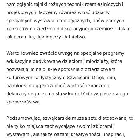
nam zgłębić ‌tajniki różnych technik⁣ rzemieślniczych ⁣i
projektowych. Możemy⁣ również​ wziąć udział w
specjalnych wystawach ‌tematycznych, poświęconych
konkretnym dziedzinom ‍dekoracyjnego rzemiosła, takim
⁣jak ceramika,⁢ tkanina czy złotnictwo.
Warto​ również zwrócić uwagę na ​specjalne programy
edukacyjne dedykowane dzieciom i‌ młodzieży, które
pozwalają ⁣im na bliskie spotkanie z ​dziedzictwem
kulturowym i artystycznym Szwajcarii.⁤ Dzięki‍ nim,
‍najmłodsi mogą ⁢zrozumieć wartość i ⁣znaczenie
dekoracyjnego rzemiosła w kontekście współczesnego
społeczeństwa.
Podsumowując, szwajcarskie muzea ⁢sztuki stosowanej to
nie tylko miejsca zachwycające swoimi zbiorami i⁤
wystawami, ale⁣ także oazami kreatywności i ⁢inspiracji,