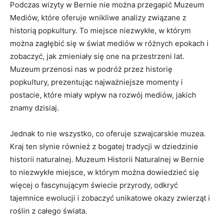
Podczas wizyty w Bernie nie ⁣można przegapić‌ Muzeum
Mediów, które oferuje⁤ wnikliwe‌ analizy związane z
historią​ popkultury. To miejsce niezwykłe, w‌ którym
można ⁣zagłębić się ‍w świat mediów w różnych epokach⁣ i‍
zobaczyć, jak zmieniały się ⁤one na przestrzeni lat.
Muzeum przenosi ​nas⁣ w podróż przez historię
popkultury, prezentując najważniejsze ​momenty i
⁣postacie,‍ które⁣ miały wpływ na rozwój mediów, ⁣jakich
znamy dzisiaj.
Jednak to nie ⁣wszystko,⁣ co oferuje szwajcarskie muzea.⁤
Kraj ten słynie również z bogatej​ tradycji⁢ w dziedzinie
historii ‍naturalnej.​ Muzeum Historii​ Naturalnej w Bernie
to​ niezwykłe miejsce, w którym można dowiedzieć⁤ się
więcej o⁢ fascynującym świecie ⁤przyrody, odkryć
⁤tajemnice ewolucji i zobaczyć unikatowe okazy zwierząt i ​
roślin z całego świata.