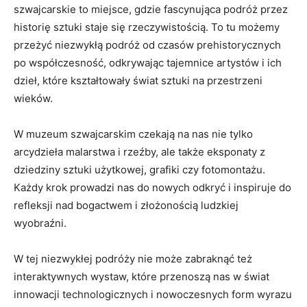
szwajcarskie to miejsce, ⁤gdzie fascynująca⁣ podróż przez
historię sztuki staje się ​rzeczywistością.‍ To tu⁤ możemy
przeżyć niezwykłą podróż od czasów prehistorycznych
po​ współczesność, odkrywając tajemnice artystów⁣ i⁢ ich
⁢dzieł, ​które ⁣kształtowały świat⁢ sztuki na przestrzeni
⁣wieków.
W muzeum szwajcarskim czekają na​ nas nie tylko⁣
arcydzieła malarstwa​ i⁣ rzeźby, ale także ⁣eksponaty z
dziedziny sztuki użytkowej, grafiki ‌czy fotomontażu.
Każdy krok ‌prowadzi ‌nas⁤ do nowych odkryć i inspiruje do
refleksji nad⁣ bogactwem i złożonością ludzkiej
⁤wyobraźni.
W‍ tej ​niezwykłej podróży nie może zabraknąć też
interaktywnych wystaw, które przenoszą⁤ nas ⁣w świat
innowacji ⁢technologicznych​ i ‍nowoczesnych form wyrazu