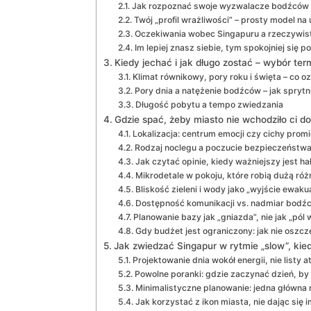
Jak rozpoznać swoje wyzwalacze bodźców
Twój „profil wrażliwości” – prosty model na
Oczekiwania wobec Singapuru a rzeczywis
Im lepiej znasz siebie, tym spokojniej się 
Kiedy jechać i jak długo zostać – wybór ter
Klimat równikowy, pory roku i święta – co o
Pory dnia a natężenie bodźców – jak sprytn
Długość pobytu a tempo zwiedzania
Gdzie spać, żeby miasto nie wchodziło ci d
Lokalizacja: centrum emocji czy cichy promi
Rodzaj noclegu a poczucie bezpieczeństwa
Jak czytać opinie, kiedy ważniejszy jest ha
Mikrodetale w pokoju, które robią dużą róż
Bliskość zieleni i wody jako „wyjście ewaku
Dostępność komunikacji vs. nadmiar bodź
Planowanie bazy jak „gniazda”, nie jak „pó
Gdy budżet jest ograniczony: jak nie oszc
Jak zwiedzać Singapur w rytmie „slow”, ki
Projektowanie dnia wokół energii, nie listy at
Powolne poranki: gdzie zaczynać dzień, by
Minimalistyczne planowanie: jedna główna 
Jak korzystać z ikon miasta, nie dając się 