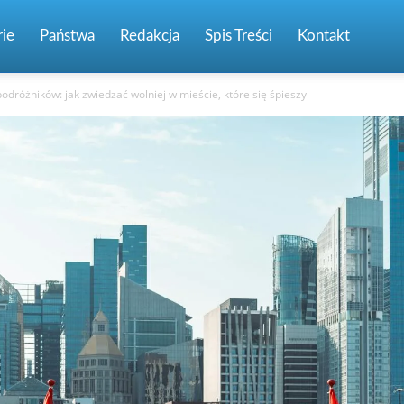
ie
Państwa
Redakcja
Spis Treści
Kontakt
odróżników: jak zwiedzać wolniej w mieście, które się śpieszy