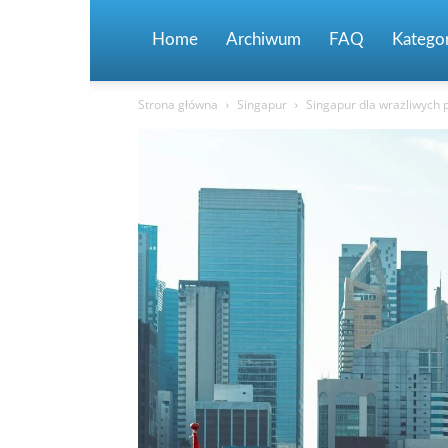
Home
Archiwum
FAQ
Kategor
Strona główna
Singapur
Singapur dla wrażliwych p