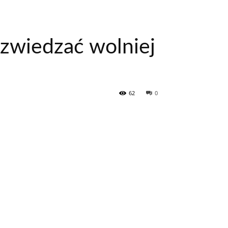
 zwiedzać wolniej
62
0