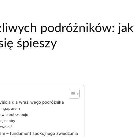
żliwych podróżników: jak
się śpieszy
yjścia dla wrażliwego podróżnika
 Singapurem
ciwie potrzebuje
ej osoby
owolnić
em – fundament spokojnego zwiedzania