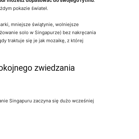
gapur możesz dopasować do swojego rytmu
.
żdym pokazie świateł.
arki, mniejsze świątynie, wolniejsze
óżowanie solo w Singapurze) bez nakręcania
dy traktuje się je jak mozaikę, z której
okojnego zwiedzania
anie Singapuru zaczyna się dużo wcześniej