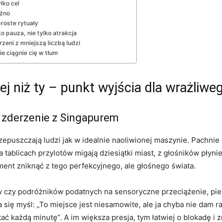
lko cel
óźno
proste rytuały
o pauza, nie tylko atrakcja
zeni z mniejszą liczbą ludzi
e ciągnie cię w tłum
ej niż ty – punkt wyjścia dla wrażliw
 zderzenie z Singapurem
puszczają ludzi jak w idealnie naoliwionej maszynie. Pachnie k
ablicach przylotów migają dziesiątki miast, z głośników płynie k
oment zniknąć z tego perfekcyjnego, ale głośnego świata.
w czy podróżników podatnych na sensoryczne przeciążenie, pi
się myśl: „To miejsce jest niesamowite, ale ja chyba nie dam r
stać każdą minutę”. A im większa presja, tym łatwiej o blokadę 