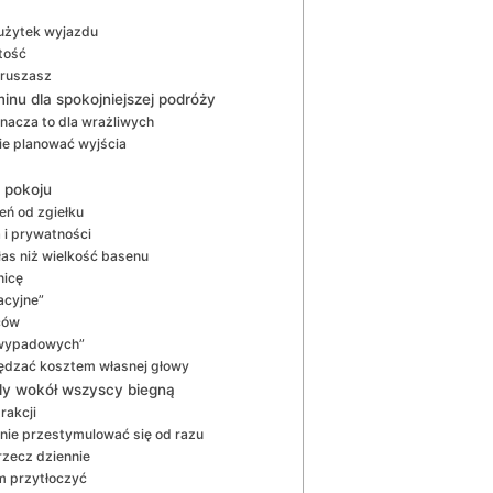
 użytek wyjazdu
tość
poruszasz
minu dla spokojniejszej podróży
znacza to dla wrażliwych
ie planować wyjścia
o pokoju
eń od zgiełku
 i prywatności
łas niż wielkość basenu
nicę
acyjne”
ców
l wypadowych”
zędzać kosztem własnej głowy
edy wokół wszyscy biegną
rakcji
 nie przestymulować się od razu
rzecz dziennie
im przytłoczyć