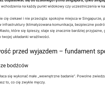
masz dopasować się do szalonego rytmu Singapuru, tylko Sin
i, wchodzenia na każdy punkt widokowy czy uczestniczenia w ka
 cię ciekawi i nie przeciąża: spokojne miejsca w Singapurze, p
tw infrastruktury (klimatyzowana komunikacja, bezpieczne podr
asto, które się śpieszy, staje się znacznie bardziej przyjazne, g
o twojej układanki wrażliwości.
wość przed wyjazdem – fundament sp
cze bodźców
 opłaca się wykonać małe „wewnętrzne badanie”. Powolne zwiedz
asz to, co cię zwykle męczy.