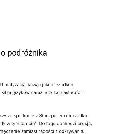
ego podróżnika
limatyzacją, kawą i jakimś słodkim,
ilka języków naraz, a ty zamiast euforii
erwsze spotkanie z Singapurem nierzadko
ady w tym tempie”. Do tego dochodzi presja,
i zmęczenie zamiast radości z odkrywania.