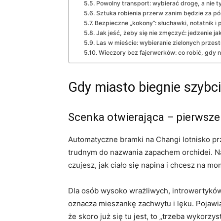
Powolny transport: wybierać drogę, a nie ty
Sztuka robienia przerw zanim będzie za p
Bezpieczne „kokony”: słuchawki, notatnik i 
Jak jeść, żeby się nie zmęczyć: jedzenie jak
Las w mieście: wybieranie zielonych przestr
Wieczory bez fajerwerków: co robić, gdy ni
Gdy miasto biegnie szybci
Scenka otwierająca – pierwsze
Automatyczne bramki na Changi lotnisko prze
trudnym do nazwania zapachem orchidei. Na t
czujesz, jak ciało się napina i chcesz na m
Dla osób wysoko wrażliwych, introwertykó
oznacza mieszankę zachwytu i lęku. Pojawia 
że skoro już się tu jest, to „trzeba wykorzy