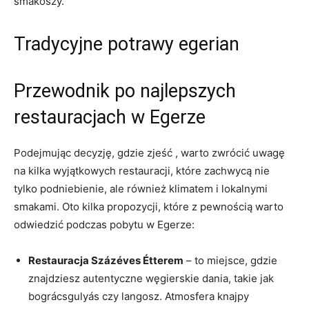
smakoszy.
Tradycyjne potrawy egerian
Przewodnik ​po najlepszych
restauracjach w Egerze
Podejmując decyzję, gdzie zjeść⁢ ,⁣ warto ⁤zwrócić uwagę
na ⁣kilka wyjątkowych​ restauracji, które zachwycą nie
tylko podniebienie, ale również klimatem‌ i ‍lokalnymi
smakami. Oto‌ kilka propozycji, które z pewnością warto
odwiedzić podczas pobytu ‌w Egerze:
Restauracja Százéves Étterem
– to⁢ miejsce, gdzie
znajdziesz autentyczne węgierskie dania, takie jak
bográcsgulyás czy⁢ langosz.‍ Atmosfera⁤ knajpy