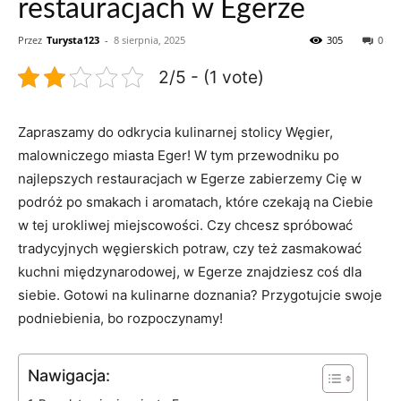
restauracjach w Egerze
Przez
Turysta123
-
8 sierpnia, 2025
305
0
2/5 - (1 vote)
Zapraszamy do odkrycia⁣ kulinarnej stolicy Węgier,
malowniczego miasta Eger! W ‍tym‌ przewodniku po
najlepszych ‍restauracjach w Egerze zabierzemy Cię w‍
podróż po smakach i aromatach, które czekają na Ciebie
w ⁤tej urokliwej⁣ miejscowości. Czy‌ chcesz spróbować
tradycyjnych węgierskich potraw, czy też zasmakować
kuchni międzynarodowej, ⁤w Egerze ‌znajdziesz coś dla
siebie. Gotowi na kulinarne‌ doznania? Przygotujcie swoje
podniebienia, ⁢bo rozpoczynamy!
Nawigacja: