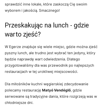
sprawdzić inne lokale, które zaskoczą Cię swoim
wyborem i​ jakością. Smacznego!
Przeskakując na lunch -⁢ gdzie
warto zjeść?
W Egerze znajduje⁤ się wiele miejsc, gdzie⁢ można zjeść
⁤pyszny lunch, ale trudno⁢ jest wybrać‌ ten jedyny,⁣ który
będzie⁢ naprawdę wart ​odwiedzenia. Dlatego
⁣przygotowaliśmy dla was przewodnik​ po najlepszych
restauracjach w tej urokliwej miejscowości.
Dla miłośników ‍kuchni węgierskiej zdecydowanie
polecamy ‌restaurację
Matyó Vendéglő
, gdzie‍
serwowane są tradycyjne dania, które rozgrzeją was⁢ w
chłodniejsze dni.