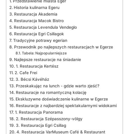
Przedstawienie ‌miasta Eger
Historia⁤ kulinarna Egeru
Restauracja Akademia
Restauracja Macok ​Bistro
Restauracja Levendula ⁣Vendeglo
Restauracja Egri​ Csillagok
Tradycyjne potrawy egerian
Przewodnik ​po najlepszych restauracjach w Egerze
Tabela: Najpopularniejsze
Najlepsze‌ restauracje na​ śniadanie
1. Restauracja Kertész
2. ⁢Cafe‍ Frei
3. Bécsi ‍Kávéház
Przeskakując na lunch -⁢ gdzie warto zjeść?
Restauracje na romantyczną kolację
Ekskluzywne doświadczenie kulinarne w Egerze
Restauracje z najbardziej spektakularnymi widokami
1. Restauracja Panorama
2. Restauracja Szépasszony-völgy
3. Restauracja Egri Csillag
4. Restauracja ‌VarMuseum Café ‍& Restaurant