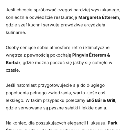
Jeśli chcecie spróbować czegoś bardziej wyszukanego,
koniecznie ‌odwiedźcie restaurację⁢
Margareta ⁣Étterem
,
gdzie szef kuchni serwuje prawdziwe arcydzieła
kulinarne.
Osoby ceniące⁤ sobie atmosferę retro i klimatyczne
⁣wnętrza z pewnością pokochają
Pingvin​ Étterem​ &
Borbár
, ⁣gdzie można poczuć ​się jakby się⁤ cofnęło w
czasie.
Jeśli natomiast przygotowujecie się do długiego
popołudnia‌ pełnego zwiedzania, warto zjeść coś
lekkiego. W ⁤takim ⁣przypadku polecamy
Éllő Bár & Grill
,
gdzie serwowane są pyszne sałatki i lekkie dania.
Na koniec, dla poszukujących elegancji i luksusu,‌
Park