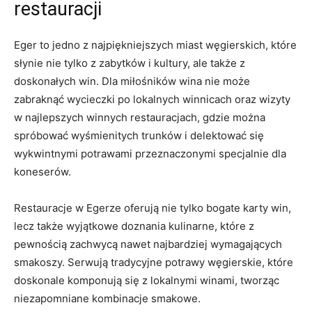
restauracji
Eger to jedno ​z najpiękniejszych miast‌ węgierskich, które
słynie nie tylko z zabytków​ i kultury, ale także z
doskonałych win. Dla miłośników ⁣wina nie może
zabraknąć wycieczki ​po lokalnych winnicach oraz wizyty
w ⁣najlepszych winnych ​restauracjach, gdzie ​można​
spróbować ⁣wyśmienitych trunków i delektować się
wykwintnymi potrawami przeznaczonymi specjalnie ⁤dla
koneserów.
Restauracje w ⁤Egerze oferują nie tylko bogate karty win,
lecz⁣ także wyjątkowe ⁤doznania ​kulinarne, ​które z⁢
pewnością zachwycą ⁤nawet ​najbardziej wymagających
smakoszy.⁣ Serwują ‍tradycyjne potrawy węgierskie, które
doskonale ⁢komponują się z lokalnymi winami, tworząc ​
niezapomniane kombinacje smakowe.