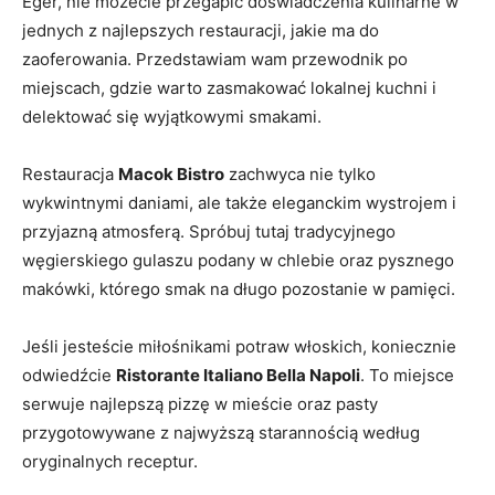
Eger, nie możecie przegapić doświadczenia‌ kulinarne w
⁣jednych z najlepszych⁢ restauracji, jakie ma do
zaoferowania. ‌Przedstawiam wam przewodnik po
⁤miejscach, ‌gdzie warto ‍zasmakować lokalnej kuchni i
delektować się wyjątkowymi smakami.
Restauracja
Macok ‍Bistro
zachwyca ‌nie⁤ tylko
wykwintnymi daniami, ‌ale także eleganckim‍ wystrojem i
przyjazną‍ atmosferą. Spróbuj tutaj⁣ tradycyjnego
węgierskiego⁢ gulaszu podany‍ w ⁢chlebie oraz pysznego
‍makówki,⁤ którego smak⁣ na ​długo pozostanie w pamięci.
Jeśli jesteście miłośnikami potraw włoskich, koniecznie
odwiedźcie
Ristorante Italiano ⁣Bella Napoli
. ‍To ‍miejsce
serwuje najlepszą pizzę‍ w mieście oraz pasty
przygotowywane z‍ najwyższą starannością ⁣według
oryginalnych‌ receptur.