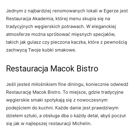
Jednym‍ z⁢ najbardziej renomowanych ⁢lokali w Egerze jest⁢
Restauracja Akademia, której menu skupia‌ się na
tradycyjnych⁣ węgierskich ⁣potrawach. W eleganckiej
atmosferze można spróbować mięsnych specjałów,
takich jak gulasz czy ⁢pieczona ​kaczka, które z pewnością
zachwycą Twoje ​kubki smakowe.
Restauracja Macok ​Bistro
Jeśli jesteś miłośnikiem‍ fine diningu, koniecznie odwiedź
Restaurację Macok Bistro. ​To miejsce, gdzie tradycyjne
węgierskie smaki⁤ spotykają się z nowoczesnym
podejściem do‌ kuchni. Każde danie jest ​prawdziwym
dziełem ⁤sztuki, a obsługa dba o ⁢każdy detal,‍ abyś ​poczuł
się ‌jak w najlepszej ⁣restauracji Michelin.