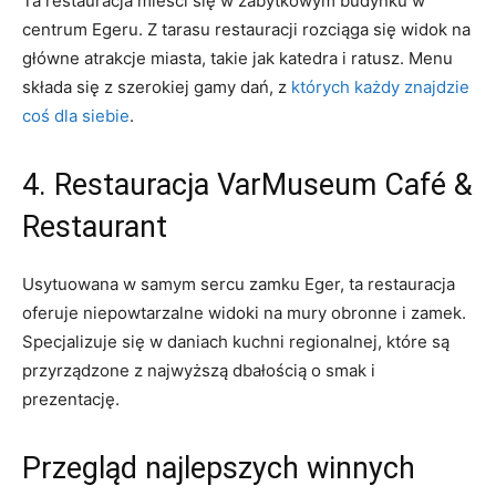
Ta restauracja mieści się w zabytkowym budynku w⁢
centrum Egeru. Z tarasu restauracji⁤ rozciąga ⁣się ⁢widok⁢ na‍
główne atrakcje miasta, takie jak‍ katedra​ i ratusz. Menu
⁢składa się z szerokiej gamy⁣ dań, z
których każdy znajdzie
coś dla siebie
.
4. Restauracja ‌VarMuseum Café ‍&
Restaurant
Usytuowana⁢ w samym sercu zamku ‌Eger, ​ta restauracja⁢
oferuje niepowtarzalne widoki na mury obronne i zamek.
⁣Specjalizuje się w daniach kuchni regionalnej, które są
przyrządzone ⁤z najwyższą dbałością⁢ o ⁤smak ⁣i
prezentację.
Przegląd najlepszych winnych