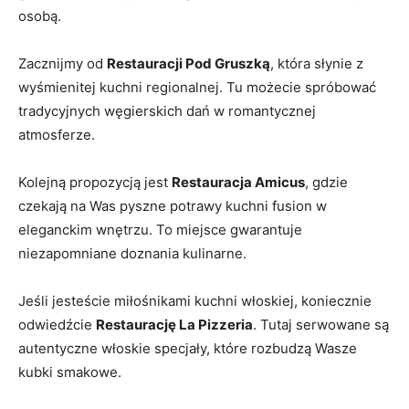
osobą.
Zacznijmy od
Restauracji Pod ‌Gruszką
, która słynie z
wyśmienitej kuchni ‍regionalnej. ​Tu możecie⁤ spróbować
tradycyjnych węgierskich dań w romantycznej
atmosferze.
Kolejną‍ propozycją jest
Restauracja Amicus
, gdzie
czekają na Was pyszne potrawy ​kuchni fusion w
eleganckim wnętrzu. To⁣ miejsce gwarantuje
niezapomniane doznania kulinarne.
Jeśli jesteście ⁣miłośnikami kuchni włoskiej, koniecznie⁤
odwiedźcie
Restaurację La ⁢Pizzeria
. Tutaj serwowane ⁤są
autentyczne włoskie‌ specjały, ⁣które​ rozbudzą Wasze
kubki smakowe.