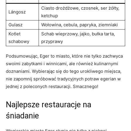
Ciasto ​drożdżowe, czosnek, ser żółty,
Lángosz
⁢ketchup
Gulasz
Wołowina,‍ cebula, papryka, ziemniaki
Kotlet
Schab wieprzowy, jajko, bułka tarta,⁢
schabowy
przyprawy
Podsumowując, Eger to miasto, które nie tylko ‍zachwyca
swoimi zabytkami ⁢i⁢ winnicami, ale również​ kulinarnymi
doznaniami. Wybierając⁣ się do ​tego urokliwego miejsca,
nie ‍zapomnij spróbować tradycyjnych potraw egerian w
jednej z poleconych restauracji. Smacznego!
Najlepsze‌ restauracje na​
śniadanie
Węgierskie miasto Eger słynie nie tylko z​ pięknej