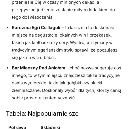
przeniesie Cię w czasy minionych ⁢dekad,​ a
przepyszne jedzenie ⁢zostanie miłym ‌dodatkiem do⁢
tego doświadczenia.
Karczma Egri Csillagok
– ta karczma to doskonałe
miejsce na degustację lokalnych win⁤ i ‌przekąsek,​
takich jak kiełbaski​ czy sery. Wystrój⁢ utrzymany ‍w‌
tradycyjnym egeriańskim stylu sprawi, że poczujesz
się jak na wsi u ​babci.
Bar⁣ Mleczny Pod Aniołem
-⁤ choć nazwa sugeruje coś
⁣innego, ‌to⁢ w tym miejscu ⁤znajdziesz także tradycyjne
dania ‌węgierskie, takie jak gołąbki czy placki⁣
ziemniaczane. Doskonały wybór‍ dla tych, którzy cenią⁤
sobie prostotę i autentyczność.
Tabela: Najpopularniejsze
Potrawa
Składniki