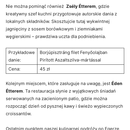
Nie można pominąć również ⁣
Zsély ‍Étterem
, gdzie​
kreatywny ‍szef kuchni⁣ przygotowuje autorskie dania z
lokalnych składników.⁢ Skosztujcie tutaj wykwintnej
jagnięciny z ⁢sosem borówkowym i ⁣ziemniakami
węgierskimi – prawdziwa uczta dla podniebienia.
Przykładowe
Borjúpisztráng⁤ filet Fenyőolajban
danie:
Pirított Aszaltszilva-mártással
Cena:
45 ​zł
Kolejnym‌ miejscem, które⁢ zasługuje na uwagę, jest
Éden
Étterem
. ⁢Ta ‍restauracja słynie⁢ z wyjątkowych śniadań
serwowanych na zacienionym patio, gdzie‍ można
rozpocząć dzień od pysznej kawy i świeżo wypieczonych
croissantów.
Ostatnim punktem naszej kulinarnej podróży po Egerze