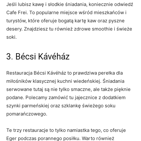
Jeśli ‍lubisz kawę i słodkie⁢ śniadania, koniecznie odwiedź
Cafe Frei. To popularne miejsce ⁣wśród mieszkańców⁣ i
turystów, które ‍oferuje bogatą kartę kaw oraz pyszne
desery. Znajdziesz tu również zdrowe smoothie i świeże
soki.
3. Bécsi ‍Kávéház
Restauracja Bécsi Kávéház to prawdziwa perełka dla
‍miłośników klasycznej kuchni wiedeńskiej. ⁣Śniadania
serwowane tutaj są nie tylko⁤ smaczne, ⁣ale ‌także pięknie
podane.​ Polecamy‍ zamówić tu‍ jajecznice z dodatkiem
szynki parmeńskiej oraz szklankę świeżego soku
‍pomarańczowego.
Te trzy restauracje to tylko namiastka tego, ⁢co oferuje
Eger podczas porannego posiłku. ‍Warto również