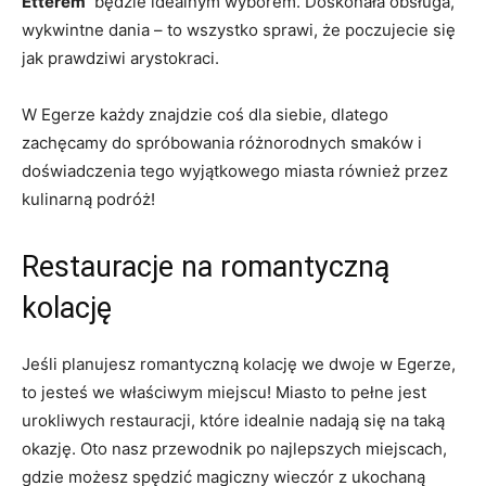
Étterem
‌ będzie idealnym wyborem. Doskonała obsługa,
wykwintne‌ dania –‍ to⁢ wszystko sprawi, że poczujecie się
jak prawdziwi arystokraci.
W Egerze⁣ każdy ⁣znajdzie coś dla siebie, dlatego⁢
zachęcamy do ‌spróbowania różnorodnych⁢ smaków i
doświadczenia⁣ tego wyjątkowego miasta również przez⁣
kulinarną‍ podróż!
Restauracje na romantyczną
kolację
Jeśli planujesz romantyczną kolację we‌ dwoje⁢ w Egerze,
to jesteś we właściwym‌ miejscu! Miasto⁢ to pełne jest
⁢urokliwych restauracji, które‌ idealnie nadają się​ na taką
okazję. Oto nasz przewodnik po najlepszych ‍miejscach,
gdzie możesz spędzić magiczny wieczór ⁣z ukochaną