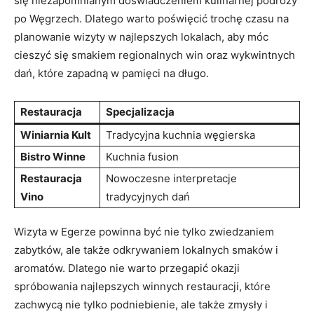
się niezapomnianym ‍doświadczeniem kulinarnej podróży
po Węgrzech.⁢ Dlatego warto poświęcić trochę ⁣czasu ⁣na ​
planowanie wizyty ⁤w najlepszych lokalach, aby móc
cieszyć się smakiem⁣ regionalnych win oraz wykwintnych
dań, które‍ zapadną⁢ w pamięci na długo.
Restauracja
Specjalizacja
Winiarnia ‌Kult
Tradycyjna⁢ kuchnia​ węgierska
Bistro Winne
Kuchnia fusion
Restauracja
Nowoczesne interpretacje
⁣Vino
tradycyjnych dań
Wizyta‍ w Egerze powinna być nie tylko zwiedzaniem
zabytków, ale także odkrywaniem⁤ lokalnych smaków i⁤
aromatów.‍ Dlatego nie warto przegapić okazji
spróbowania najlepszych winnych restauracji, które
zachwycą nie tylko podniebienie, ale także zmysły⁣ i‌