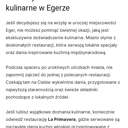
kulinarne w Egerze
Jeśli decydujesz się na wizytę w‍ uroczej miejscowości
Eger,⁢ nie możesz pominąć świetnej ⁤okazji, jaką jest
ekskluzywne doświadczenie kulinarne. Miasto słynie z
doskonałych restauracji, które serwują lokalne specjały
oraz dania⁣ inspirowane kuchnią międzynarodową.
Podczas spaceru⁤ po urokliwych uliczkach miasta, nie
zapomnij⁢ zajrzeć‍ do jednej z polecanych restauracji.
Czekają tam⁣ na​ Ciebie ⁢wykwintne dania, przygotowane‌ z
najwyższą starannością oraz świeże składniki
pochodzące ⁤z lokalnych źródeł.
Jeśli lubisz ‌wyjątkowe ⁢doznania kulinarne, koniecznie
odwiedź restaurację⁢
La Primavera
, gdzie serwowane są
‌niezwykłe dania kuchni włoskiej przygotowywane z