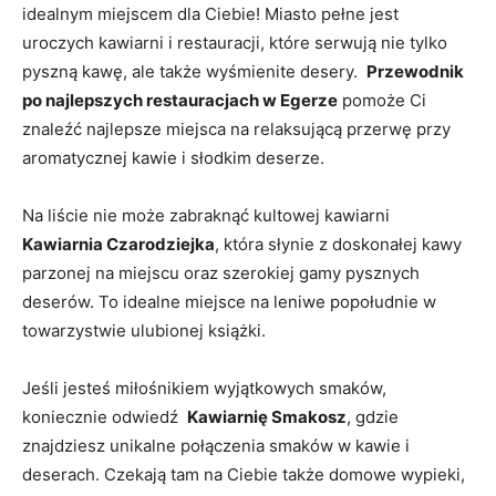
idealnym ⁤miejscem dla Ciebie! Miasto pełne jest
uroczych kawiarni i restauracji, które serwują‌ nie tylko
pyszną kawę, ale także wyśmienite desery. ‌
Przewodnik
po najlepszych restauracjach w ‌Egerze
pomoże​ Ci
znaleźć najlepsze ​miejsca‍ na relaksującą przerwę przy
‌aromatycznej kawie i słodkim deserze.
Na liście nie ⁢może zabraknąć ​kultowej ⁤kawiarni
Kawiarnia Czarodziejka
, która słynie z doskonałej kawy
parzonej na miejscu ‍oraz szerokiej gamy​ pysznych
deserów. To idealne miejsce na leniwe ‍popołudnie w
⁣towarzystwie ulubionej książki.
Jeśli jesteś ‍miłośnikiem wyjątkowych smaków,
koniecznie‍ odwiedź ⁣
Kawiarnię ‍Smakosz
, ⁢gdzie
znajdziesz unikalne połączenia smaków ⁤w kawie i
‌deserach. Czekają tam ⁤na Ciebie także domowe wypieki,