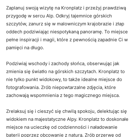
Zaplanuj swoją wizytę na Kronplatz⁣ i przeżyj prawdziwą
przygodę w ​sercu‌ Alp. Odkryj tajemnice górskich
‌szczytów, zanurz się w​ malowniczym krajobrazie i złap⁤
oddech podziwiając niespotykaną⁣ panoramę. To miejsce
pełne inspiracji i magii, które z pewnością zapadnie ​Ci w
pamięci na długo.
Podziwiaj wschody i zachody słońca, obserwując jak
zmienia się światło na górskich szczytach. Kronplatz ‌to
nie tylko punkt ⁢widokowy, to także idealne miejsce do
fotografowania. Zrób niepowtarzalne zdjęcia, które
zachowają wspomnienia z ‍tego ⁤magicznego‍ miejsca.
Zrelaksuj się ⁣i cieszyć się chwilą spokoju, delektując się
widokiem na⁤ majestatyczne Alpy. ‍Kronplatz to doskonałe
miejsce na ucieczkę ⁢od codzienności i naładowanie
baterii poprzez obcowanie z naturą. Zrób przerwę od