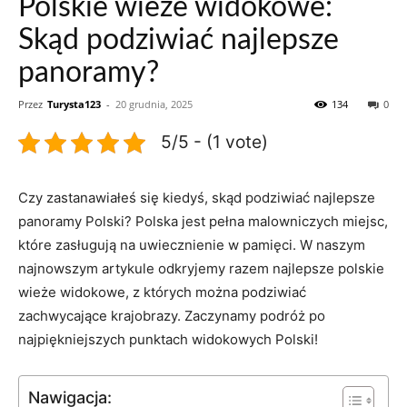
Polskie wieże widokowe:
Skąd podziwiać najlepsze
panoramy?
Przez
Turysta123
-
20 grudnia, 2025
134
0
5/5 - (1 vote)
Czy zastanawiałeś się kiedyś, skąd‍ podziwiać ⁤najlepsze
panoramy Polski? Polska jest pełna malowniczych miejsc,
które zasługują na ⁢uwiecznienie w pamięci.⁢ W naszym
najnowszym artykule odkryjemy ​razem najlepsze polskie
wieże widokowe, ‌z których można ⁤podziwiać
zachwycające krajobrazy. Zaczynamy podróż po
najpiękniejszych punktach widokowych Polski!
Nawigacja: