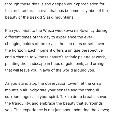
through these details and deepen your appreciation for
this architectural‍ marvel that has become a symbol ⁢of the ​
beauty of the Beskid Śląski​ mountains.
Plan your visit to the ⁢Wieża widokowa na Równicy during
different times⁤ of the ⁣day to experience ⁢the ever-
changing‍ colors of the sky as the sun rises or ⁤sets ⁣over
the horizon. Each moment offers a unique perspective⁤
and a chance ⁣to witness nature’s artistic palette at work,
painting⁣ the landscape in hues of gold, ⁤pink, and orange
that will leave you in⁣ awe ‌of the world around you.
As you stand⁣ atop the observation⁢ tower, let ⁣the crisp
mountain air‍ invigorate your senses and the tranquil
surroundings calm your spirit. Take a ⁤deep breath, savor
the tranquility, and embrace the⁣ beauty ​that surrounds
you. This experience is not just about‍ admiring the views;