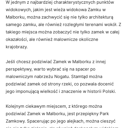
W jednym‍ z najbardziej charakterystycznych ‍punktów
widokowych, jakim jest wieża widokowa Zamku w
Malborku,‌ można zachwycić się nie tylko ⁤architekturą​
samego​ zamku, ale również rozległymi terenami wokół.‍ Z
takiego miejsca można ⁤zobaczyć nie tylko zamek w całej
‍okazałości, ​ale ⁤również malownicze okoliczne
krajobrazy.
Jeśli ⁤chcesz podziwiać Zamek w Malborku z innej
perspektywy,​ warto wybrać się na spacer po‍
malowniczym nabrzeżu Nogatu. Stamtąd⁢ można
‌podziwiać​ zamek od strony‌ rzeki, co pozwala docenić
jego imponującą wielkość i⁢ znaczenie ‍w historii Polski.
Kolejnym ciekawym miejscem, z którego można
podziwiać Zamek w Malborku, jest przepiękny Park
Zamkowy. ⁤Spacerując po jego alejkach, można cieszyć ​