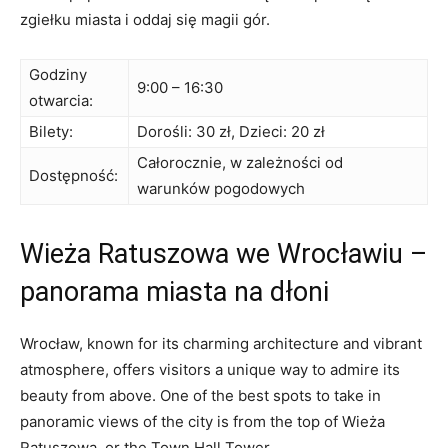
zgiełku miasta i oddaj ⁢się magii gór.
Godziny
9:00 – 16:30
otwarcia:
Bilety:
Dorośli:⁤ 30 zł, Dzieci: ⁤20⁤ zł
Całorocznie, w zależności od⁤
Dostępność:
warunków pogodowych
Wieża ⁤Ratuszowa we Wrocławiu –
panorama miasta⁣ na dłoni
Wrocław, known for‍ its charming architecture and vibrant
atmosphere, offers visitors a unique way to admire‌ its
beauty from above. One of the best spots ‌to take in
panoramic views of the city is⁣ from‍ the⁢ top of Wieża
Ratuszowa, or the Town Hall Tower.