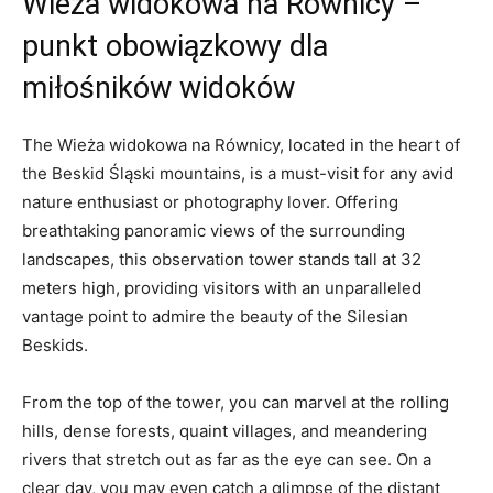
Wieża widokowa na Równicy –
‌punkt obowiązkowy dla
miłośników widoków
The Wieża​ widokowa na Równicy, located in the heart of
the Beskid Śląski mountains, is a must-visit for any ‌avid
nature enthusiast or photography ‍lover. Offering
breathtaking panoramic views of⁤ the surrounding⁢
landscapes, this ⁢observation tower ⁣stands tall at 32
meters⁣ high, providing visitors with an⁤ unparalleled
vantage point ‍to admire ⁣the beauty of the Silesian
Beskids.
From the top of ⁣the tower, you ⁣can marvel at the rolling
hills, dense forests, quaint villages, and meandering
rivers that stretch out as far as the⁢ eye can ⁢see. On a
clear⁣ day, you may even catch a glimpse of the distant