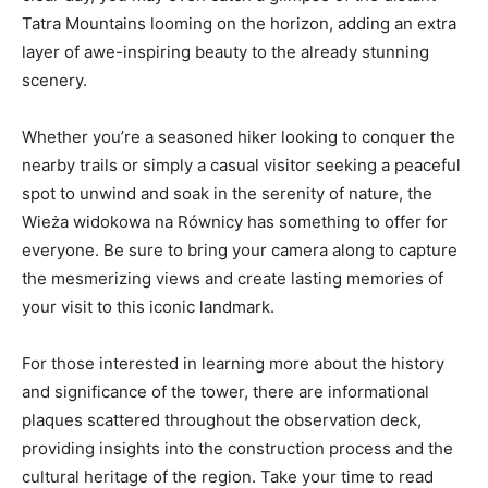
Tatra Mountains looming on the horizon,⁤ adding an extra
layer of awe-inspiring⁣ beauty to the already stunning
scenery.
Whether you’re a seasoned ‌hiker looking ‍to ‌conquer the⁤
nearby trails or⁤ simply a casual visitor seeking a peaceful
spot⁤ to‍ unwind and soak in the serenity of⁣ nature, the
Wieża widokowa na Równicy has something to offer for
everyone. ⁤Be⁢ sure to bring your camera along ‌to​ capture
the mesmerizing ​views and create lasting memories of
‌your visit ⁣to this iconic ​landmark.
For‍ those interested in learning more about the ‌history
and significance of ​the tower, there are informational
plaques scattered throughout the observation deck,‌
providing⁣ insights into the ⁤construction process and​ the
cultural heritage of the region. Take your time‍ to read