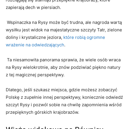
zapierają dech w ‍piersiach.
⁣ ‌Wspinaczka na Rysy może być​ trudna,⁤ ale ​nagroda wartą ​
wysiłku​ jest widok na majestatyczne⁢ szczyty Tatr, zielone⁤
doliny i ‌krystaliczne jeziora,‍
które robią ogromne
wrażenie na odwiedzających
.
⁢ Ta niesamowita panorama ⁤sprawia, że ⁣wiele ‌osób wraca⁢
na ⁤Rysy wielokrotnie, aby znów⁣ podziwiać piękno‌ natury
z tej magicznej perspektywy.
Dlatego,‌ jeśli⁢ szukasz ‍miejsca, gdzie możesz​ zobaczyć
Polskę z zupełnie ⁤innej perspektywy, koniecznie odwiedź
szczyt Rysy i pozwól sobie na chwilę zapomnienia wśród
przepięknych górskich krajobrazów.