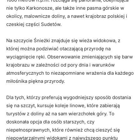
nie tylko ⁢Karkonosze, ale także‌ inne pasma ⁢górskie w
⁤okolicy, malownicze doliny, a nawet krajobraz polskiej i
czeskiej części Sudetów.
Na szczycie Śnieżki znajduje ⁣się wieża widokowa, z
‍której można podziwiać ​otaczającą przyrodę na
wyciągnięcie ⁣ręki.‌ Obserwowanie ‍zmieniających się barw
krajobrazu w zależności od pory ⁤dnia i warunków
atmosferycznych to niezapomniane wrażenia dla ‌każdego⁣
miłośnika⁣ piękna przyrody.
Dla tych, którzy ‌preferują ‌wygodniejszy‍ sposób dostania
się na szczyt, kursuje koleje linowe, które⁢ zabierają‌
turystów ‌z doliny aż na sam wierzchołek góry. To
doskonała opcja dla osób starszych, czy
niepełnosprawnych, które również⁢ chcą cieszyć się
niepowtarzalnymi widokami z najwyższego punktu