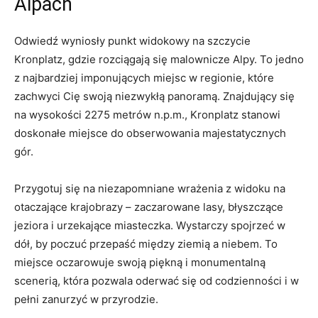
Alpach
Odwiedź wyniosły punkt widokowy na szczycie
Kronplatz, gdzie‌ rozciągają się malownicze⁢ Alpy. To‌ jedno
z ⁣najbardziej imponujących miejsc ‌w ​regionie, które
zachwyci ⁢Cię swoją niezwykłą panoramą. Znajdujący się
na wysokości 2275 metrów n.p.m., Kronplatz stanowi
doskonałe miejsce⁣ do obserwowania majestatycznych
gór.
Przygotuj się na⁢ niezapomniane wrażenia z widoku na
otaczające krajobrazy –‌ zaczarowane lasy, błyszczące
jeziora ⁣i urzekające miasteczka. ‌Wystarczy ‍spojrzeć w
dół, by poczuć‌ przepaść między ⁣ziemią a niebem. To
miejsce‍ oczarowuje swoją piękną i monumentalną
scenerią, która pozwala oderwać się⁢ od codzienności⁤ i w
pełni ​zanurzyć w przyrodzie.