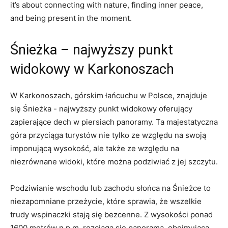
it’s about‍ connecting with nature, finding ​inner peace,
and being ‌present ⁢in the moment.
Śnieżka – najwyższy punkt
widokowy ⁤w Karkonoszach
W Karkonoszach,‌ górskim łańcuchu w ⁣Polsce, znajduje
się Śnieżka -​ najwyższy punkt widokowy oferujący
zapierające‍ dech w piersiach panoramy. Ta majestatyczna
góra przyciąga turystów nie​ tylko ze względu na⁣ swoją
⁢imponującą wysokość, ale także ze względu na
niezrównane widoki, które można podziwiać⁣ z jej ⁢szczytu.
Podziwianie wschodu⁣ lub zachodu ⁤słońca na Śnieżce to
niezapomniane przeżycie,⁢ które⁢ sprawia, że wszelkie​
trudy wspinaczki stają się bezcenne. Z⁤ wysokości ponad
1600 metrów ⁤n.p.m. rozciąga się panorama,⁢ obejmująca