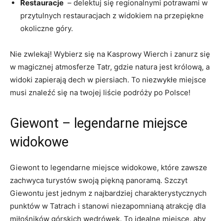
Restauracje
​ – delektuj się regionalnymi⁢ potrawami⁣ w
przytulnych restauracjach ⁤z widokiem na przepiękne
okoliczne góry.
Nie ‌zwlekaj! Wybierz się na Kasprowy Wierch i zanurz się
w‌ magicznej atmosferze Tatr, gdzie natura ⁣jest królową, a
widoki zapierają dech w piersiach. To niezwykłe miejsce
musi znaleźć się na twojej liście podróży⁣ po Polsce!
Giewont – legendarne ‌miejsce⁢
widokowe
Giewont to legendarne miejsce widokowe, które ⁢zawsze​
zachwyca‌ turystów swoją piękną panoramą.‌ Szczyt
‍Giewontu jest ‍jednym z najbardziej charakterystycznych
punktów‍ w ⁤Tatrach i⁤ stanowi niezapomnianą ‌atrakcję⁤ dla‌
miłośników górskich wędrówek. To ⁢idealne miejsce, ‍aby