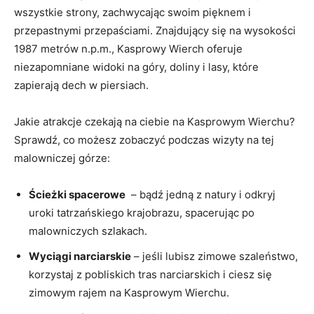
wszystkie strony,⁤ zachwycając swoim pięknem⁤ i‍
przepastnymi przepaściami. ​Znajdujący się ‌na wysokości‌
1987 metrów n.p.m., Kasprowy Wierch oferuje
niezapomniane widoki na góry, doliny i lasy, które
zapierają dech w piersiach.
Jakie atrakcje czekają na ciebie ‍na Kasprowym ⁢Wierchu?
Sprawdź, co możesz zobaczyć podczas wizyty na tej
malowniczej górze:
Ścieżki‌ spacerowe
​ – ​bądź ​jedną z ‌natury i odkryj
uroki tatrzańskiego krajobrazu,⁢ spacerując po
malowniczych szlakach.
Wyciągi narciarskie
– jeśli lubisz zimowe szaleństwo,
korzystaj z pobliskich tras‍ narciarskich i ciesz ⁢się
zimowym rajem na‍ Kasprowym Wierchu.