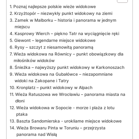
Poznaj ‍najlepsze polskie wieże widokowe
Krzyżtopór – ‍niezwykły punkt widokowy ‌na ziemi
Zamek w Malborku – historia ⁣i panorama w‌ jednym
miejscu
Kasprowy ⁤Wierch – piękno⁢ Tatr na wyciągnięcie ręki
Giewont – legendarne ‌miejsce⁢ widokowe
Rysy – szczyt z niesamowitą ​panoramą
Wieża widokowa na Równicy – ‌punkt obowiązkowy dla
miłośników widoków
Śnieżka – najwyższy punkt widokowy ⁤w Karkonoszach
Wieża widokowa na Gubałówce‍ – niezapomniane
widoki na⁢ Zakopane ‍i Tatry
Kronplatz – punkt widokowy w Alpach
Wieża ⁤Ratuszowa we Wrocławiu – panorama miasta⁣ na
dłoni
Wieża widokowa w Sopocie ⁣- morze​ i plaża z lotu
ptaka
Baszta Sandomierska ​- urokliame miejsce⁣ widokowe
Wieża Browaru Pinta w Toruniu – przejrzysta
panorama nad Wisłą