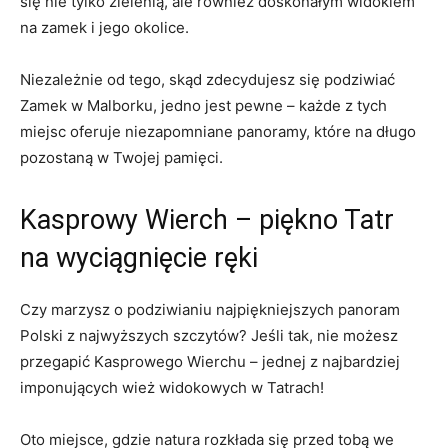
się nie tylko zielenią, ‌ale również doskonałym widokiem
na zamek i jego ⁣okolice.
Niezależnie od tego, skąd zdecydujesz się ‌podziwiać⁤
Zamek w Malborku, ⁤jedno jest pewne – każde ‌z tych​
miejsc oferuje niezapomniane⁤ panoramy, które ​na‌ długo
pozostaną w Twojej⁢ pamięci.
Kasprowy ⁤Wierch – piękno⁢ Tatr
na wyciągnięcie ręki
Czy marzysz o podziwianiu najpiękniejszych ​panoram
Polski⁤ z najwyższych szczytów?⁢ Jeśli tak, nie‍ możesz
przegapić Kasprowego Wierchu‌ – jednej z najbardziej
imponujących wież widokowych w Tatrach!
Oto miejsce, gdzie ‍natura rozkłada się przed tobą we