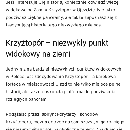
Jeśli interesuje⁣ Cię historia, koniecznie odwiedź wieżę
‍widokową na Zamku ⁢Krzyżtopór ​w‌ Ujeździe. Nie tylko
podziwisz ‌piękne panoramy, ale także zapoznasz się z
fascynującą historią tego niezwykłego miejsca.
Krzyżtopór – ‍niezwykły punkt
widokowy ‌na ziemi
Jednym ​z najbardziej niezwykłych punktów widokowych
w Polsce jest zdecydowanie Krzyżtopór. Ta barokowa
forteca w ‌miejscowości Ujazd to nie⁢ tylko miejsce pełne
historii, ‌ale także ‌doskonała platforma do ​podziwiania​
rozległych⁤ panoram.
Podążając przez ⁤labirynt korytarzy i schodów
Krzyżtoporu, można​ dotrzeć na sam szczyt, ⁤skąd ‌rozciąga
się niesamowity widok na⁣ okoliczne tereny. Znajdując się ​