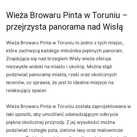
Wieża Browaru Pinta w Toruniu –
przejrzysta panorama nad Wisłą
Wieża Browaru Pinta w Toruniu to jedno⁢ z tych miejsc,
które zachwycą każdego miłośnika pięknych panoram.‍
Znajdująca⁢ się nad brzegiem ‌Wisły wieża ​oferuje
niezwykłe widoki na miasto i⁣ okolicę. Można stąd
podziwiać panoramę ‍miasta, rzeki oraz‍ okolicznych
terenów, co sprawia, że jest ⁢to⁤ idealne ⁣miejsce na‍
relaksujący spacer.
Wieża Browaru Pinta w ⁤Toruniu została‍ zaprojektowana⁣ w
taki sposób, aby umożliwić odwiedzającym odkrycie⁣
piękna okolicznej przyrody. Z jej wysokości można⁣
podziwiać ​rozległe pola, zielone lasy ⁤oraz ‍malownicze