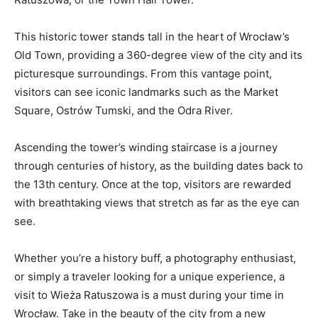
This historic tower stands tall in the heart of Wrocław’s
Old Town, providing a 360-degree view of the city and its
picturesque ⁤surroundings. From this vantage‌ point,
visitors can see iconic‍ landmarks ​such as the Market
Square, Ostrów Tumski,‍ and the ​Odra River.
Ascending the tower’s ⁢winding staircase is⁢ a journey
through centuries of history, as the building dates back to
the 13th century.‌ Once at the⁣ top,‍ visitors are rewarded
with breathtaking views that ⁣stretch⁢ as ⁢far as the⁤ eye can
see.
Whether you’re ‍a history ⁣buff,⁣ a⁤ photography enthusiast,
or simply a traveler ⁢looking for⁣ a unique experience,‌ a
visit ⁤to Wieża Ratuszowa is a must‌ during your time in
‍Wrocław. Take in ⁣the ‌beauty of the city from a new