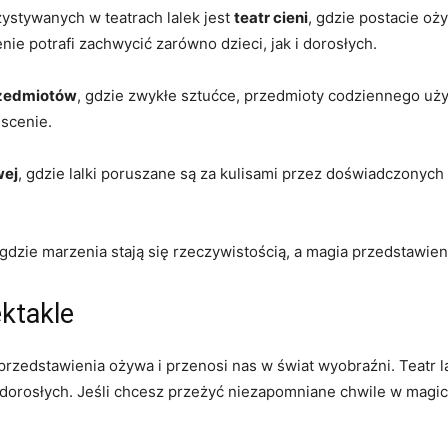
zystywanych w teatrach lalek‌ jest
teatr ​cieni
,‍ gdzie postacie oż
ie potrafi zachwycić zarówno dzieci, jak i dorosłych.
rzedmiotów
,⁤ gdzie zwykłe sztućce, ⁣przedmioty codziennego uży
 scenie.
wej
, gdzie lalki poruszane są ⁤za kulisami przez doświadczonych a
 gdzie marzenia stają się rzeczywistością, a‌ magia przedstawie
ktakle
a ⁢przedstawienia ożywa i przenosi nas w świat wyobraźni. ‍Teat
i dorosłych. Jeśli chcesz przeżyć ​niezapomniane chwile w magi