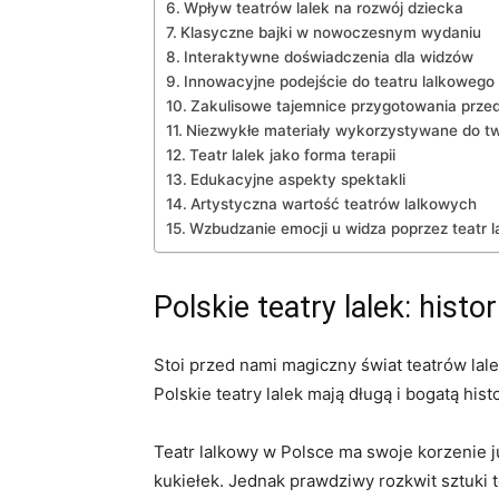
Wpływ ‍teatrów‌ lalek‌ na rozwój dziecka
Klasyczne bajki w nowoczesnym wydaniu
Interaktywne​ doświadczenia dla‌ widzów
Innowacyjne⁢ podejście do teatru lalkowego
Zakulisowe tajemnice przygotowania ⁣prze
Niezwykłe materiały ‌wykorzystywane do⁢ tw
Teatr lalek jako forma terapii
Edukacyjne aspekty spektakli
Artystyczna wartość teatrów ⁤lalkowych
Wzbudzanie emocji u widza poprzez teatr 
Polskie teatry lalek: histori
Stoi przed nami magiczny świat teatrów lale
Polskie teatry lalek mają ⁢długą i bogatą his
Teatr lalkowy ​w Polsce ma swoje ‌korzenie j
kukiełek. Jednak prawdziwy rozkwit sztuki t