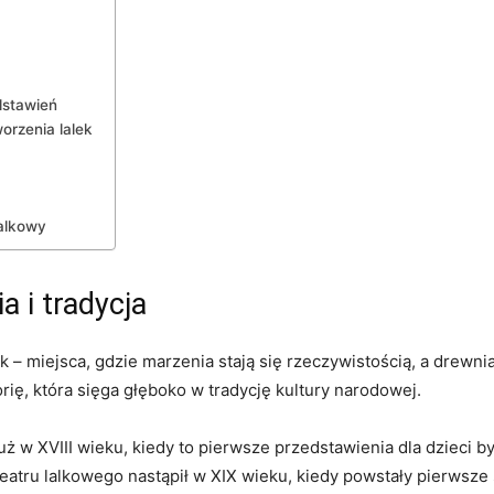
dstawień
orzenia lalek
lalkowy
a‌ i tradycja
k – miejsca, gdzie marzenia stają się rzeczywistością, a drewni
torię, ‍która sięga głęboko w tradycję kultury narodowej.
uż⁤ w XVIII wieku, kiedy to pierwsze ⁤przedstawienia ⁣dla dzieci 
eatru lalkowego ⁤nastąpił ‍w XIX ⁤wieku, kiedy powstały pierws