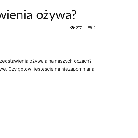
awienia ożywa?
277
0
a przedstawienia ożywają na naszych oczach?
liwe. ‍Czy gotowi ⁤jesteście na niezapomnianą