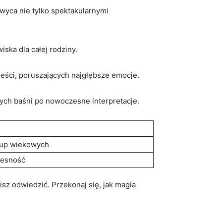
wyca nie⁣ tylko spektakularnymi
ka‍ dla ‍całej rodziny.
wieści, poruszających najgłębsze⁣ emocje.
ych ⁢baśni po nowoczesne⁢ interpretacje.
rup wiekowych
zesność
z ‍odwiedzić. Przekonaj się, jak magia​