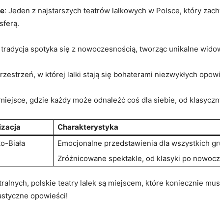
ie
: Jeden z najstarszych teatrów lalkowych w Polsce, który zach
sferą.
e tradycja spotyka się z nowoczesnością, tworząc unikalne widowis
Przestrzeń, w której lalki stają się ⁤bohaterami niezwykłych‌ opo
miejsce, gdzie każdy⁣ może odnaleźć coś dla‌ siebie, od klasyczn
izacja
Charakterystyka
ko-Biała
Emocjonalne przedstawienia dla wszystkich g
Zróżnicowane spektakle, ‌od klasyki po nowoc
alnych, polskie teatry lalek są miejscem, które koniecznie musis
tastyczne opowieści!