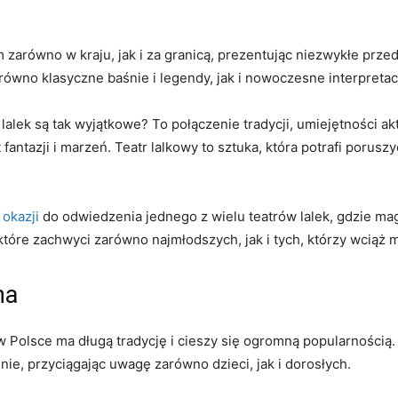
m zarówno w kraju, jak ⁢i za granicą, prezentując niezwykłe przeds
ówno klasyczne baśnie i‌ legendy, jak i ‌nowoczesne interpretacj
lalek są tak wyjątkowe? ⁤To połączenie tradycji, umiejętności ⁣ak
fantazji i marzeń.‍ Teatr lalkowy to sztuka, która potrafi porusz
okazji
do odwiedzenia jednego z wielu teatrów lalek, gdzie ma
tóre zachwyci zarówno najmłodszych, jak i tych, którzy wciąż ⁣
na
 w Polsce ma ‌długą tradycję i cieszy się ogromną popularnością. 
nie, przyciągając uwagę‌ zarówno dzieci, jak i dorosłych.