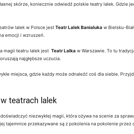
łasnej skórze, koniecznie odwiedź⁤ polskie teatry lalek. Gdzie j
atrów lalek w‌ Polsce jest
Teatr Lalek Banialuka
w⁤ Bielsku-Bia
na⁣ emocji i wzruszeń.
agii teatru ⁣lalek jest ‍
Teatr Lalka
w Warszawie. To tu tradycja
poruszają najgłębsze uczucia.
ykłe miejsca, gdzie każdy może odnaleźć coś‍ dla siebie. Przyjdź
w teatrach lalek
 doświadczyć niezwykłej ‌magii, która ożywa na scenie za​ spra
 a jej‌ tajemnice przekazywane są z pokolenia na pokolenie prz