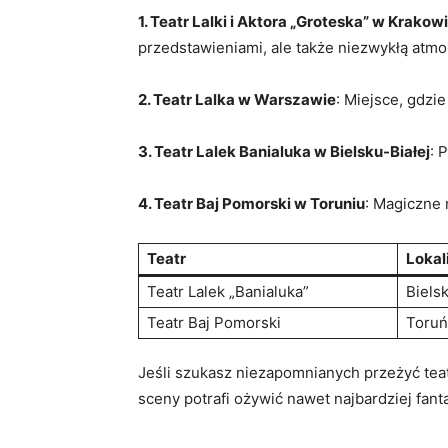
1. Teatr Lalki i Aktora „Groteska” w Krakow
przedstawieniami,​ ale także‍ niezwykłą atmo
2. Teatr Lalka w⁢ Warszawie
:‌ Miejsce, gdzi
3. Teatr Lalek Banialuka w Bielsku-Białej
: 
4. Teatr Baj Pomorski w Toruniu
: Magiczne 
Teatr
Lokal
Teatr Lalek „Banialuka”
Biels
Teatr ⁤Baj Pomorski
Toruń
Jeśli szukasz niezapomnianych przeżyć teatr
sceny‍ potrafi ożywić nawet⁢ najbardziej fan