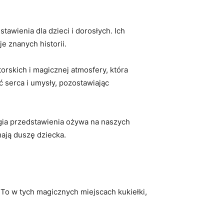
tawienia dla⁤ dzieci i dorosłych. Ich
e znanych historii.
torskich i magicznej atmosfery, która⁣
yć serca i umysły, pozostawiając
gia ⁤przedstawienia ożywa na naszych
mają duszę dziecka.
⁢To ⁢w tych‍ magicznych miejscach kukiełki,