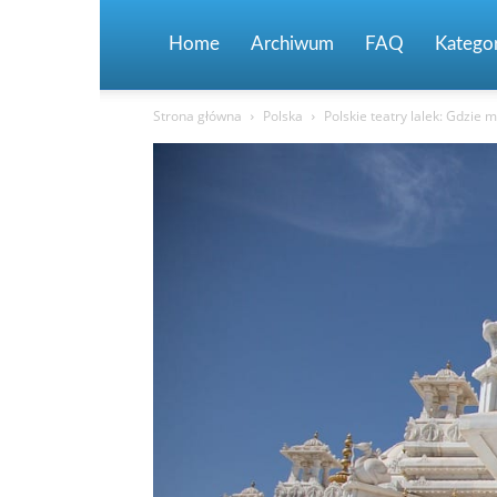
Home
Archiwum
FAQ
Kategor
Strona główna
Polska
Polskie teatry lalek: Gdzie