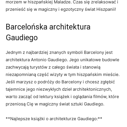
morzem​ w hiszpańskiej Maladze. Czas się‌ zrelaksować​ i
przenieść ⁣się w magiczny i ‍egzotyczny świat Hiszpanii!
Barcelońska architektura
Gaudiego
Jednym z najbardziej znanych symboli Barcelony jest⁣
architektura Antonio Gaudiego. Jego ⁤unikatowe budowle
zachwycają turystów⁣ z‍ całego‌ świata ‍i stanowią
niezapomnianą część wizyty⁣ w tym hiszpańskim mieście.
Jeśli ⁤marzysz ⁣o podróży do Barcelony i chcesz zgłębić
‍tajemnice jego niezwykłych dzieł architektonicznych,
warto zacząć⁢ od lektury książek i oglądania⁣ filmów, które
‌przeniosą Cię ​w ⁢magiczny świat ​sztuki Gaudiego.
**Najlepsze książki o architekturze Gaudiego:**