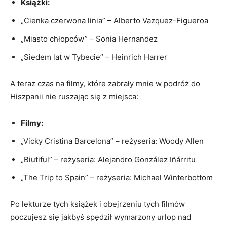
Książki:
„Cienka czerwona linia” ⁢– Alberto ‌Vazquez-Figueroa
„Miasto chłopców” – ​Sonia Hernandez
„Siedem ​lat w Tybecie” – Heinrich Harrer
A teraz czas‌ na filmy, które​ zabrały mnie ​w‌ podróż do
Hiszpanii nie ruszając się z miejsca:
Filmy:
„Vicky​ Cristina‌ Barcelona” – reżyseria: Woody Allen
„Biutiful” – reżyseria: Alejandro González Iñárritu
„The Trip to Spain” – reżyseria: ‌Michael ⁤Winterbottom
Po lekturze tych ⁣książek i obejrzeniu tych ‍filmów
poczujesz się jakbyś spędził wymarzony urlop‍ nad