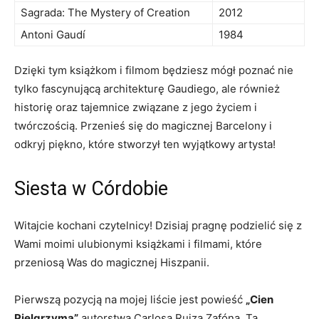
Sagrada:⁤ The Mystery of⁢ Creation
2012
Antoni⁣ Gaudí
1984
Dzięki tym książkom i filmom będziesz mógł⁣ poznać nie
tylko fascynującą architekturę ⁤Gaudiego, ale również
historię oraz tajemnice związane ⁣z jego⁢ życiem i
twórczością.⁢ Przenieś się do ⁢magicznej‍ Barcelony i
odkryj⁤ piękno, ‌które stworzył ten wyjątkowy artysta!
Siesta w⁤ Córdobie
Witajcie kochani czytelnicy! Dzisiaj pragnę podzielić się z
Wami moimi ulubionymi książkami i‍ filmami,​ które
przeniosą Was do‌ magicznej ⁤Hiszpanii.
Pierwszą ‍pozycją na mojej liście jest⁤ powieść
„Cien
Pielgrzyma”
​autorstwa Carlosa Ruiza Zafóna. Ta