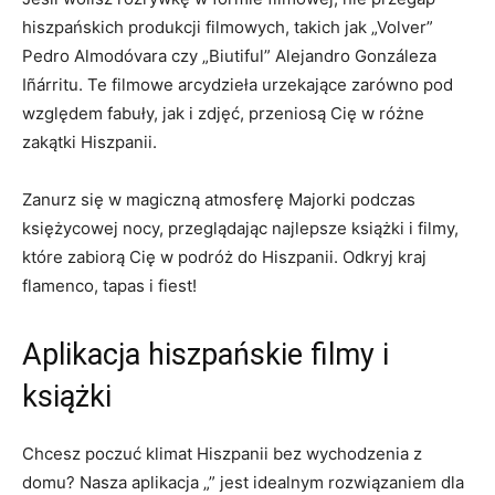
⁣hiszpańskich produkcji filmowych, takich ‍jak⁣ „Volver”
Pedro Almodóvara ‍czy „Biutiful” Alejandro Gonzáleza
Iñárritu. Te​ filmowe arcydzieła urzekające zarówno pod
‍względem fabuły, jak‌ i zdjęć, przeniosą Cię w​ różne
zakątki Hiszpanii.
Zanurz się w magiczną atmosferę Majorki podczas
księżycowej nocy, przeglądając najlepsze‍ książki​ i ⁣filmy,
‍które zabiorą Cię​ w podróż do Hiszpanii. Odkryj kraj
flamenco, tapas i ‌fiest!
Aplikacja ‍hiszpańskie filmy i
książki
Chcesz poczuć ‌klimat Hiszpanii​ bez wychodzenia z
domu? Nasza aplikacja „” jest idealnym rozwiązaniem ⁣dla