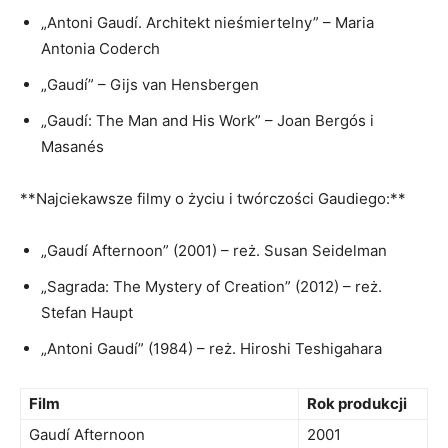
„Antoni Gaudí.‍ Architekt nieśmiertelny” – Maria
Antonia Coderch
„Gaudí” – Gijs⁢ van Hensbergen
„Gaudí: The Man​ and His ⁢Work” – Joan Bergós i
Masanés
**Najciekawsze ⁣filmy o życiu i twórczości Gaudiego:**
„Gaudí Afternoon” (2001) – reż. Susan Seidelman
„Sagrada: The Mystery ​of Creation” (2012) – reż.
Stefan Haupt
„Antoni Gaudí” (1984) – reż. Hiroshi Teshigahara
Film
Rok produkcji
Gaudí Afternoon
2001