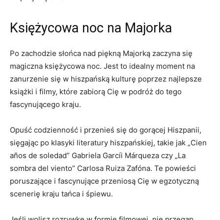
Księżycowa‌ noc na Majorka
Po zachodzie słońca‍ nad ‍piękną Majorką zaczyna się
magiczna księżycowa noc. Jest to idealny moment na
‌zanurzenie się w hiszpańską⁢ kulturę poprzez ⁢najlepsze
‍książki i ‌filmy, które zabiorą Cię w podróż do tego
fascynującego kraju.
Opuść codzienność i​ przenieś się do gorącej Hiszpanii,
sięgając po ‌klasyki literatury⁢ hiszpańskiej, takie jak „Cien
años de soledad” Gabriela Garcíi Márqueza czy „La
sombra‍ del viento” Carlosa Ruiza Zafóna. Te ‍powieści
poruszające i fascynujące przeniosą Cię ⁤w egzotyczną⁤
scenerię kraju tańca i śpiewu.
Jeśli wolisz rozrywkę w ⁤formie filmowej, nie przegap