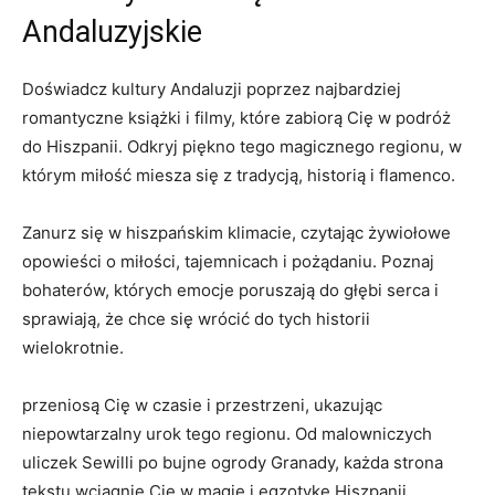
Andaluzyjskie
Doświadcz kultury Andaluzji poprzez najbardziej
⁢romantyczne książki ‌i⁣ filmy,‌ które zabiorą ⁢Cię w podróż
do ⁤Hiszpanii. ‍Odkryj​ piękno tego ‌magicznego regionu, w
którym miłość miesza się⁣ z tradycją, historią i flamenco.
Zanurz się w‍ hiszpańskim klimacie, czytając żywiołowe
opowieści o miłości, tajemnicach i pożądaniu. Poznaj
bohaterów, których emocje poruszają do głębi ⁤serca i
sprawiają, że ​chce ⁣się wrócić do tych historii
wielokrotnie.
przeniosą Cię w czasie i przestrzeni,⁤ ukazując ​
niepowtarzalny urok tego⁣ regionu. Od malowniczych
uliczek Sewilli ⁢po ‌bujne ‌ogrody⁤ Granady, każda strona
tekstu wciągnie ⁣Cię w magię i egzotykę Hiszpanii.