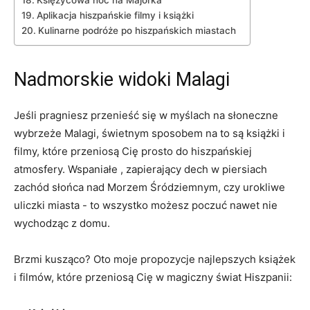
Księżycowa‌ noc na Majorka
Aplikacja ‍hiszpańskie filmy i książki
Kulinarne podróże ⁤po hiszpańskich miastach
Nadmorskie widoki Malagi
Jeśli ⁣pragniesz przenieść się ‍w myślach na słoneczne
wybrzeże Malagi, ‍świetnym sposobem ‌na​ to są ‍książki ‍i
filmy, które przeniosą Cię prosto ​do hiszpańskiej
atmosfery.‌ Wspaniałe , zapierający ⁤dech w piersiach
zachód słońca nad Morzem Śródziemnym, czy urokliwe
uliczki miasta ⁣- to wszystko możesz poczuć nawet nie
wychodząc z domu.
Brzmi kusząco? Oto moje propozycje⁢ najlepszych książek
i filmów, które ⁢przeniosą ​Cię w magiczny świat Hiszpanii: