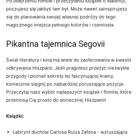
Po obejrzeniu filmów i przeczytaniu książek ​o ⁤Walencji,
⁢poczujesz się jakbyś⁤ tam był. Może nawet zainspirujesz
się ⁤do planowania swojej ‌własnej podróży ⁣do tego
magicznego miejsca pełnego kolorów i ​rzemiosła.
Pikantna tajemnica Segovii
Świat⁤ literatury i kina ma wiele do zaoferowania w kwestii
odkrywania Hiszpanii. Jeśli pragniesz‌ przeżyć niezwykłe
przygody i poznać sekrety tej fascynującej krainy,⁤
koniecznie sięgnij ​po najbardziej⁢ poruszające pozycje.
Przeczytaj nasz ‍wybór najlepszych książek i filmów, które
przeniosą Cię prosto do słonecznej Hiszpanii!
Książki:
Labirynt duchów
Carlosa Ruiza Zafóna ⁣- wzruszająca‍