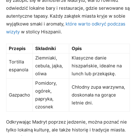
By zatopić się⁣ w atmosferze Madrytu, ⁢warto‍ również
odwiedzić lokalne bary i restauracje, gdzie serwowane są
⁣autentyczne tapasy. Każdy zakątek miasta‌ kryje w ‍sobie⁢
wyjątkowe smaki i aromaty,
które warto odkryć podczas
wizyty
w stolicy Hiszpanii.
Przepis
Składniki
Opis
Ziemniaki,
Klasyczne ​danie
Tortilla
cebula, jajka,
hiszpańskie, idealne na
espanola
oliwa
lunch lub przekąskę.
Pomidory,
Chłodny zupa warzywna,
ogórek,
Gazpacho
doskonała na gorące
‍papryka,
letnie dni.
czosnek
Odkrywając Madryt poprzez jedzenie, można poznać nie⁤
tylko lokalną kulturę, ale ‌także‌ historię⁢ i tradycje ⁢miasta.