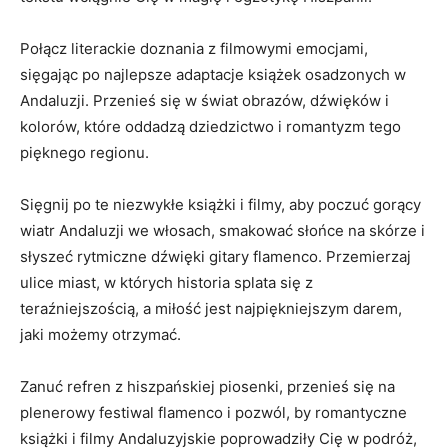
Połącz literackie⁢ doznania z filmowymi emocjami,
sięgając po najlepsze adaptacje książek⁣ osadzonych w
Andaluzji. Przenieś się w świat obrazów, dźwięków i
kolorów, które oddadzą dziedzictwo i romantyzm tego
pięknego regionu.
Sięgnij po te niezwykłe⁤ książki i⁣ filmy, aby poczuć gorący
‌wiatr Andaluzji we włosach,‍ smakować ‍słońce na skórze i
słyszeć rytmiczne dźwięki gitary flamenco. Przemierzaj
ulice miast,‍ w‌ których historia​ splata się z
teraźniejszością, a miłość jest najpiękniejszym darem,
jaki możemy otrzymać.
Zanuć ⁤refren z hiszpańskiej piosenki, przenieś się ‍na
plenerowy festiwal ‌flamenco ​i pozwól, by‌ romantyczne
książki i filmy⁢ Andaluzyjskie ‍poprowadziły Cię w podróż,