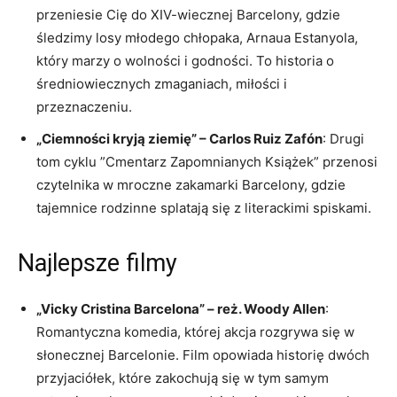
przeniesie Cię do XIV-wiecznej Barcelony, gdzie
śledzimy losy młodego chłopaka, Arnaua Estanyola,​
który marzy ⁤o wolności ‌i godności. To⁤ historia o
średniowiecznych zmaganiach, miłości ⁣i
przeznaczeniu.
„Ciemności ​kryją ziemię” – Carlos ‌Ruiz Zafón
: Drugi ​
tom cyklu ‌”Cmentarz Zapomnianych‍ Książek” przenosi
czytelnika w mroczne zakamarki Barcelony, gdzie
tajemnice rodzinne splatają się ⁣z literackimi spiskami.
Najlepsze⁣ filmy
„Vicky Cristina Barcelona” – reż. Woody Allen
:
Romantyczna komedia,‍ której akcja rozgrywa ‌się w
słonecznej Barcelonie. Film ⁣opowiada historię dwóch
przyjaciółek, które zakochują się​ w tym samym