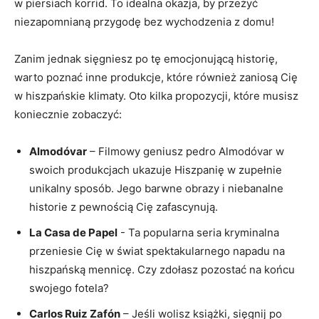
w piersiach korrid. To idealna okazja, by przeżyć
niezapomnianą przygodę​ bez wychodzenia z domu!
Zanim jednak sięgniesz po tę emocjonującą historię,
warto⁤ poznać⁢ inne produkcje, które również⁣ zaniosą Cię
w hiszpańskie klimaty. Oto kilka propozycji, ⁣które musisz
koniecznie zobaczyć:
Almodóvar
– ⁤Filmowy geniusz pedro Almodóvar ⁤w
swoich produkcjach ukazuje​ Hiszpanię ‌w zupełnie
unikalny sposób. Jego barwne obrazy ​i niebanalne
historie ⁣z pewnością Cię zafascynują.
La⁢ Casa de⁣ Papel
​- Ta popularna ‌seria kryminalna
przeniesie Cię w świat spektakularnego napadu na
hiszpańską mennicę. Czy zdołasz pozostać na⁤ końcu
swojego fotela?
Carlos ​Ruiz Zafón
– Jeśli wolisz książki, sięgnij po