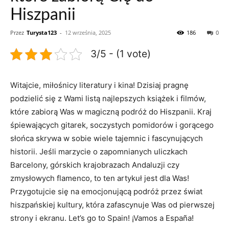
Hiszpanii
Przez
Turysta123
-
12 września, 2025
186
0
3/5 - (1 vote)
Witajcie, miłośnicy literatury i kina! Dzisiaj pragnę‌
podzielić się z ⁤Wami listą najlepszych​ książek ​i filmów,
które zabiorą Was w magiczną podróż do Hiszpanii. Kraj
śpiewających gitarek, soczystych pomidorów i gorącego
słońca skrywa w sobie wiele ⁢tajemnic i fascynujących
⁣historii.⁤ Jeśli marzycie o zapomnianych uliczkach
Barcelony,​ górskich krajobrazach Andaluzji czy
zmysłowych flamenco, to ten artykuł jest dla⁢ Was!
Przygotujcie się na emocjonującą podróż przez świat
hiszpańskiej‌ kultury, która ⁢zafascynuje⁣ Was⁤ od pierwszej
strony i ekranu. Let’s ⁤go ⁢to Spain! ¡Vamos a España!