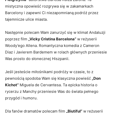
mistyczna opowieść rozgrywa się w ⁤zakamarkach
Barcelony i zapewni Ci niezapomnianą⁢ podróż przez
tajemnicze ulice miasta.
Następnie⁣ polecam Wam ‌zanurzyć się w klimat Andaluzji
poprzez⁢ film
„Vicky Cristina Barcelona”
w reżyserii
Woody’ego Allena. Romantyczna komedia z Cameron
Diaz⁢ i Javierem Bardemem w rolach głównych przeniesie
Was prosto ‌do słonecznej ⁤Hiszpanii.
Jeśli jesteście miłośnikami podróży w czasie, to z
pewnością spodoba Wam się klasyczna ⁤powieść
„Don​
Kichot”
Miguela de ⁤Cervantesa. Ta epicka historia o
⁢rycerzu z ​Manchy przeniesie ⁣Was do świata pełnego‍
przygód i humoru.
Dla fanów dramatów ⁢polecam film
„Biutiful”
w reżyserii