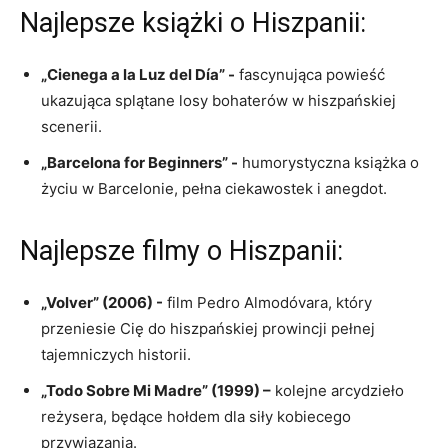
Najlepsze książki o Hiszpanii:
„Cienega a la Luz del Día” ⁣-
fascynująca powieść ​
ukazująca splątane losy bohaterów w​ hiszpańskiej
scenerii.
„Barcelona for Beginners” ‌-
humorystyczna książka ‍o
życiu w Barcelonie, pełna ‌ciekawostek i anegdot.
Najlepsze filmy o⁤ Hiszpanii:
„Volver” (2006) ⁤-
film Pedro Almodóvara, który
⁤przeniesie Cię do hiszpańskiej prowincji pełnej
⁤tajemniczych historii.
„Todo Sobre Mi Madre” (1999) –
kolejne arcydzieło‍
reżysera, będące hołdem dla siły kobiecego
przywiązania.