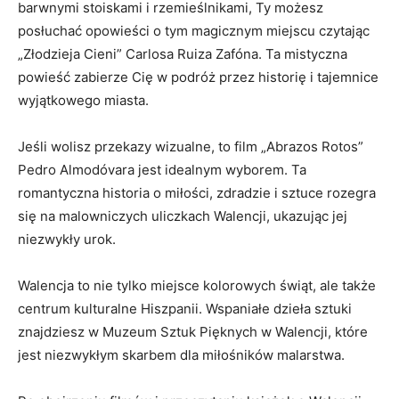
⁤barwnymi stoiskami ‍i rzemieślnikami, Ty możesz
posłuchać opowieści​ o tym magicznym miejscu czytając
„Złodzieja Cieni” Carlosa Ruiza Zafóna. Ta​ mistyczna
powieść ⁣zabierze Cię w ‍podróż przez​ historię⁣ i tajemnice
wyjątkowego miasta.
Jeśli wolisz przekazy⁤ wizualne, to⁤ film‍ „Abrazos Rotos”
Pedro Almodóvara jest idealnym wyborem. Ta
romantyczna⁣ historia‍ o‌ miłości, zdradzie i sztuce rozegra
się na malowniczych uliczkach Walencji, ​ukazując jej
niezwykły urok.
Walencja to nie tylko miejsce kolorowych świąt, ⁤ale także
centrum kulturalne Hiszpanii. ​Wspaniałe dzieła ‍sztuki
znajdziesz w Muzeum ⁢Sztuk Pięknych ‌w Walencji, które
jest⁢ niezwykłym skarbem dla miłośników malarstwa.