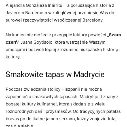
Alejandra Gonzáleza Iñárritu. Ta poruszająca​ historia‌ z
Javierem‍ Bardemem​ w roli głównej przeniesie ⁣Was do
⁤surowej rzeczywistości współczesnej Barcelony.
Na koniec ‍nie możecie przegapić lektury powieści
„Szara
czerń”
Juana Goytisolo, która wstrząśnie ⁣Waszymi
emocjami i pozwoli ‌lepiej zrozumieć hiszpańską historię i
kulturę.
Smakowite tapas⁢ w Madrycie
Podczas zwiedzania ‌stolicy Hiszpanii nie można
zapomnieć o smakowitych tapasach.⁤ Madryt‍ jest znany z
bogatej kultury kulinarnej, która składa ⁣się z wielu
różnorodnych dań i przysmaków. Od tradycyjnych⁤ patatas
bravas‌ po delikatne jamon ​serrano, każdy​ znajdzie ‍tutaj
coś dla siebie.