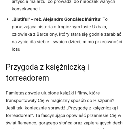
artyscie malarzu, co prowadzi do nieoczekiwanych‍
konsekwencji.
„Biutiful” – reż. ⁢Alejandro González Iñárritu
: To
poruszająca​ historia o tragicznym losie‌ Uxbala,
człowieka z Barcelony, który stara się godnie⁢ zarabiać
na życie dla siebie i swoich dzieci, mimo przeciwności
losu.
Przygoda z księżniczką i
torreadorem
Pamiętasz swoje ulubione książki i ⁤filmy, które
transportowały Cię w magiczny ⁤sposób do Hiszpanii?
Jeśli‍ tak, koniecznie sprawdź „Przygodę z księżniczką i
torreadorem”. Ta fascynująca opowieść przeniesie Cię w
świat flamenco, gorącego słońca oraz zapierających dech