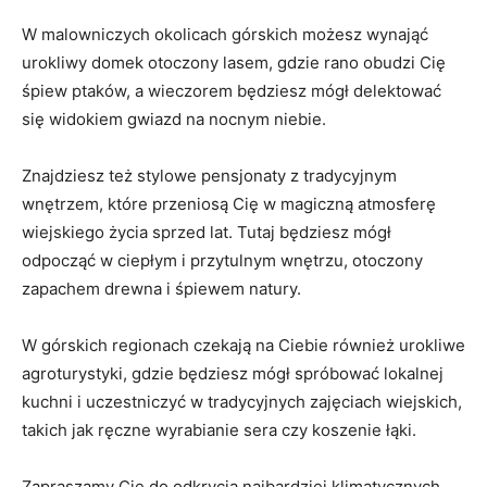
W malowniczych okolicach‍ górskich możesz ‍wynająć ​
urokliwy domek otoczony lasem, gdzie rano obudzi⁢ Cię ​
śpiew ptaków, a wieczorem będziesz mógł delektować
się​ widokiem ⁣gwiazd⁤ na ‌nocnym niebie.
Znajdziesz⁢ też stylowe ‍pensjonaty z tradycyjnym
wnętrzem, które przeniosą Cię w magiczną atmosferę⁤
wiejskiego życia sprzed lat. Tutaj będziesz mógł
odpocząć w ciepłym i‌ przytulnym wnętrzu, otoczony
zapachem drewna i śpiewem natury.
W ⁤górskich regionach czekają ⁣na Ciebie również ​urokliwe
agroturystyki, gdzie będziesz mógł ⁢spróbować lokalnej
kuchni i uczestniczyć w tradycyjnych zajęciach wiejskich,
takich​ jak ręczne wyrabianie ⁣sera czy koszenie ​łąki.
Zapraszamy ⁤Cię do odkrycia najbardziej klimatycznych