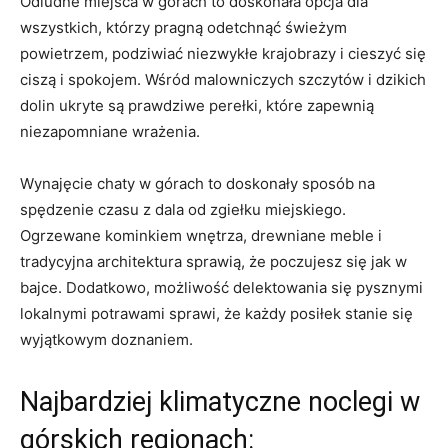
Odludne miejsca‍ w górach ⁢to doskonała ‌opcja dla
wszystkich, którzy pragną odetchnąć świeżym ​
powietrzem,⁤ podziwiać⁤ niezwykłe krajobrazy i cieszyć się
ciszą i spokojem. ‍Wśród malowniczych ⁣szczytów i dzikich
dolin ukryte⁤ są prawdziwe perełki, które ‌zapewnią
niezapomniane wrażenia.
Wynajęcie chaty w ⁣górach to doskonały sposób na
spędzenie‍ czasu z dala od zgiełku miejskiego.⁤
Ogrzewane kominkiem wnętrza,⁢ drewniane meble i
tradycyjna architektura⁣ sprawią, że poczujesz się jak w
⁤bajce. ‌Dodatkowo, możliwość delektowania się ⁢pysznymi
⁢lokalnymi potrawami ⁣sprawi, ‌że każdy posiłek stanie ⁤się
wyjątkowym doznaniem.
Najbardziej klimatyczne noclegi w
górskich regionach: