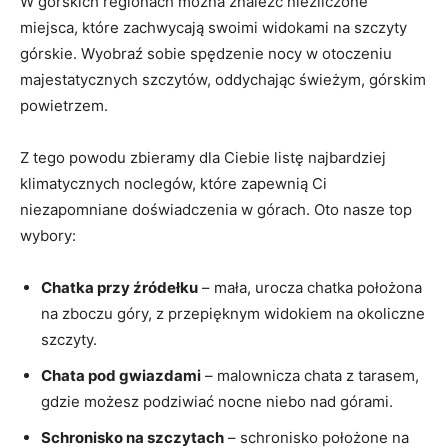
W górskich regionach można znaleźć​ niezliczone
miejsca, ​które zachwycają swoimi widokami na szczyty
górskie. Wyobraź sobie⁢ spędzenie nocy w otoczeniu
majestatycznych szczytów, oddychając świeżym, górskim
powietrzem.
Z tego powodu zbieramy dla Ciebie ‌listę najbardziej
klimatycznych noclegów, które​ zapewnią Ci
niezapomniane doświadczenia⁣ w górach. Oto nasze top
wybory:
Chatka‌ przy źródełku
–‌ mała, ⁢urocza chatka położona
na zboczu góry, z przepięknym widokiem na okoliczne
szczyty.
Chata pod gwiazdami
⁤– malownicza chata z ​tarasem,
gdzie⁣ możesz podziwiać nocne niebo⁣ nad górami.
Schronisko na szczytach
– schronisko położone na ​