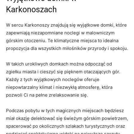
Karkonoszach
W sercu Karkonoszy znajdują się wyjątkowe ‍domki, które
zapewniają niezapomniane ⁤noclegi w malowniczym
górskim otoczeniu. Te⁣ klimatyczne⁣ miejsca to idealna
propozycja dla‍ wszystkich miłośników ⁢przyrody i spokoju.
W takich urokliwych domkach⁣ można odpocząć od
zgiełku miasta i​ cieszyć się pięknem ⁢otaczających gór.
Każdy z ‌tych wyjątkowych noclegów oferuje
⁤niepowtarzalny klimat i niezwykłą ‌atmosferę, która
pozwoli Ci na pełne zrelaksowanie​ się.
Podczas pobytu w⁣ tych‌ magicznych miejscach będziesz
miał okazję delektować się świeżym górskim powietrzem,
spacerować ⁢po okolicznych szlakach turystycznych oraz‍
podziwiać spektakularne widoki na najwyższe szczyty