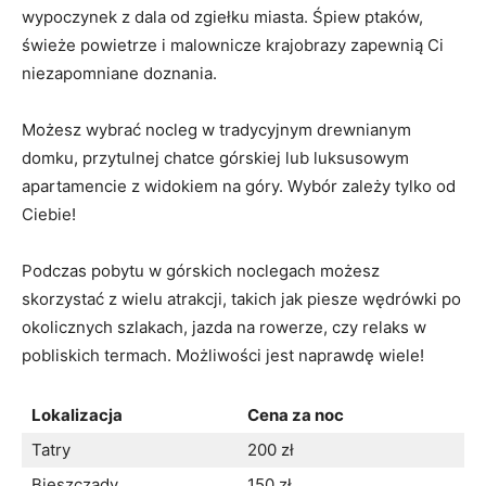
wypoczynek z dala od ‍zgiełku miasta. Śpiew ptaków,
świeże powietrze i malownicze krajobrazy zapewnią Ci⁢
niezapomniane​ doznania.
Możesz wybrać nocleg w tradycyjnym drewnianym⁤
domku, przytulnej chatce górskiej lub luksusowym
apartamencie‍ z widokiem na góry.​ Wybór zależy tylko od
⁢Ciebie!
Podczas pobytu w górskich ​noclegach możesz​
skorzystać z wielu atrakcji, takich jak ⁤piesze ‍wędrówki po​
okolicznych szlakach, jazda na ​rowerze, czy relaks w
pobliskich termach. Możliwości jest naprawdę wiele!
Lokalizacja
Cena⁣ za noc
Tatry
200 zł
Bieszczady
150 zł