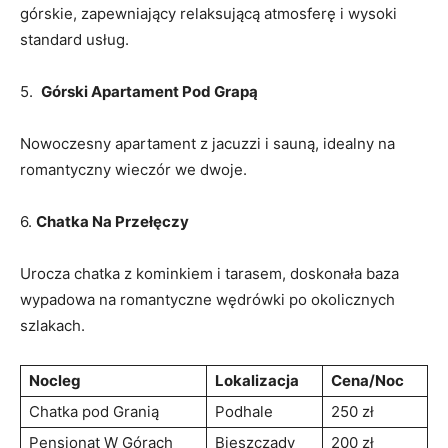
‍górskie, zapewniający relaksującą atmosferę i wysoki
standard usług.
5. ‍
Górski⁢ Apartament Pod Grapą
Nowoczesny apartament z jacuzzi i sauną, idealny na
romantyczny wieczór we dwoje.
6.
Chatka ⁢Na Przełęczy
Urocza chatka z kominkiem i tarasem, doskonała baza
wypadowa na romantyczne wędrówki po ​okolicznych
szlakach.
Nocleg
Lokalizacja
Cena/Noc
Chatka pod ‍Granią
Podhale
250 zł
Pensjonat W​ Górach
Bieszczady
200 zł