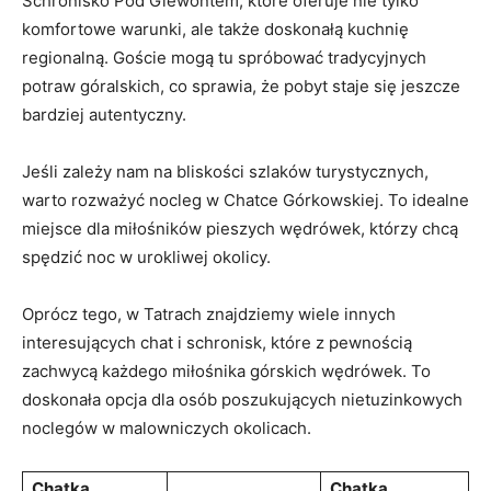
Schronisko Pod Giewontem, które oferuje nie tylko
komfortowe warunki, ale także doskonałą ⁢kuchnię
‍regionalną. Goście mogą​ tu spróbować tradycyjnych
potraw góralskich, co sprawia, że pobyt staje ‍się jeszcze​
bardziej ⁤autentyczny.
Jeśli zależy nam na bliskości szlaków turystycznych,
warto rozważyć ⁤nocleg w Chatce Górkowskiej. To idealne
miejsce dla miłośników ⁤pieszych wędrówek, którzy chcą
spędzić noc w urokliwej okolicy.
Oprócz ⁤tego, w Tatrach ⁣znajdziemy wiele innych
interesujących ‍chat i‍ schronisk, które z pewnością
zachwycą każdego miłośnika górskich wędrówek. To
⁢doskonała ​opcja dla osób poszukujących nietuzinkowych
noclegów w malowniczych ​okolicach.
Chatka
Chatka‌