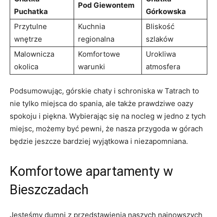
Pod Giewontem
Puchatka
Górkowska
Przytulne
Kuchnia
Bliskość
wnętrze
regionalna
szlaków
Malownicza
Komfortowe
Urokliwa
okolica
warunki
atmosfera
Podsumowując, górskie chaty i schroniska w Tatrach ‌to
nie tylko miejsca​ do spania, ⁤ale także prawdziwe ‍oazy
spokoju​ i piękna. Wybierając się na nocleg‍ w ​jedno⁣ z tych
miejsc,‍ możemy być pewni, że nasza‌ przygoda ‍w⁢ górach
będzie jeszcze bardziej wyjątkowa ⁢i niezapomniana.
Komfortowe‌ apartamenty w
Bieszczadach
Jesteśmy dumni‌ z przedstawienia naszych najnowszych⁣