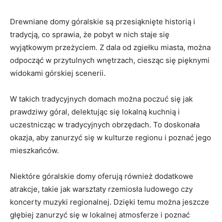
Drewniane domy góralskie są przesiąknięte historią⁤ i⁤
tradycją, co⁤ sprawia, ⁣że‍ pobyt w nich staje się ​
wyjątkowym przeżyciem. Z dala od zgiełku miasta, można
⁤odpocząć‍ w przytulnych wnętrzach,⁢ ciesząc się pięknymi
widokami górskiej scenerii.
W takich tradycyjnych domach można ​poczuć się jak
prawdziwy góral, delektując się lokalną kuchnią i
uczestnicząc w tradycyjnych obrzędach.⁢ To doskonała
okazja, aby zanurzyć‍ się w kulturze⁣ regionu i poznać ⁤jego
mieszkańców.
Niektóre ‍góralskie domy oferują również dodatkowe
‌atrakcje, takie jak warsztaty rzemiosła ludowego czy
koncerty muzyki regionalnej. Dzięki‌ temu można jeszcze
głębiej zanurzyć się w lokalnej⁢ atmosferze i poznać