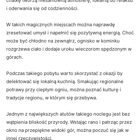
chatkę tworzą niesamowitą atmosferę, idealną do relaksu
i oderwania się od ‌codzienności.
W takich magicznych miejscach można ‌naprawdę
zresetować umysł ​i‌ napełnić się ⁢pozytywną energią. Choć
może być​ chłodno na zewnątrz,‍ ognisko w kominku
rozgrzewa ciało i dodaje uroku wieczorom spędzonym w
górach.
Podczas⁢ takiego pobytu warto skorzystać z okazji by
delektować się ​lokalną kuchnią. Smakując regionalne
potrawy przy ciepłym ogniu, można⁣ poznać kulturę i
tradycje regionu,‍ w‌ którym się przebywa.
Jednym z największych ⁣atutów takiego noclegu jest bez
wątpienia bliskość ⁤przyrody. ⁣Wstając‌ rano ​i patrząc przez
okno na przepiękne widoki gór, można poczuć się ⁤jak w
innej rzeczywistości.