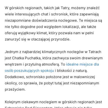
W ⁢górskich regionach, takich⁣ jak Tatry, możemy ⁢znaleźć
wiele interesujących chat ​i schronisk, ‌które‌ zapewniają
niezapomniane ⁢doświadczenia ‍noclegowe. Te miejsca są
nie tylko dogodne pod względem lokalizacji, ale także
‍oferują⁤ wyjątkowy​ klimat, ​który ‍pozwala nam w‌ pełni
zanurzyć się w⁤ otaczającej‍ przyrodzie.
Jednym z najbardziej klimatycznych noclegów⁤ w Tatrach
jest Chatka Puchatka, która ⁣zachwyca swoim drewnianym
wnętrzem i przytulną atmosferą. To
idealne miejsce dla
osób poszukujących spokoju
​i⁣ bliskości z naturą.
Dodatkowo, schronisko położone jest w ‌malowniczej
okolicy, co sprawia, że pobyt tutaj jest ‍niezapomnianym
przeżyciem.
Kolejnym ciekawym noclegiem w górskich regionach jest