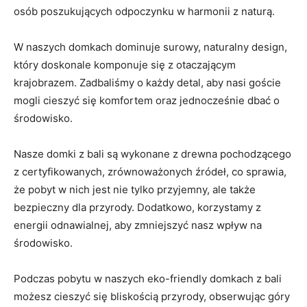
osób⁤ poszukujących ⁤odpoczynku⁢ w harmonii z naturą.
W naszych domkach ⁣dominuje surowy, ⁣naturalny‍ design,
który doskonale komponuje⁢ się z otaczającym
⁤krajobrazem. Zadbaliśmy o ⁤każdy detal, aby⁤ nasi goście
mogli cieszyć się komfortem⁤ oraz jednocześnie dbać o
środowisko.
Nasze domki z bali są wykonane z drewna pochodzącego⁢
z certyfikowanych, zrównoważonych​ źródeł, co sprawia,
⁣że ​pobyt w nich jest ​nie tylko przyjemny, ale także
bezpieczny ‍dla przyrody. Dodatkowo, korzystamy z
energii odnawialnej, aby zmniejszyć nasz wpływ na
środowisko.
Podczas pobytu w naszych eko-friendly domkach z bali
możesz ⁣cieszyć się bliskością przyrody, obserwując ​góry