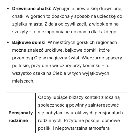
Drewniane chatki
: Wynajęcie ​niewielkiej drewnianej
chatki‌ w ​górach ‌to ⁣doskonały sposób⁣ na ucieczkę od⁤
zgiełku miasta. Z dala od cywilizacji, ​z widokiem ⁢na
szczyty -‍ to niezapomniane doznania dla każdego.
Bajkowe domki
: W niektórych górskich regionach
można znaleźć urokliwe, bajkowe domki, które
przeniosą Cię w magiczny świat. Wieczorne spacery
po lesie, przytulne wieczory przy kominku – to
wszystko‍ czeka na Ciebie ⁣w tych‌ wyjątkowych
miejscach.
Osoby ‍lubiące bliższy‍ kontakt z lokalną​
społecznością powinny zainteresować
Pensjonaty​
⁢się pobytami ‍w urokliwych pensjonatach
rodzinne
rodzinnych.‌ Przytulne ​pokoje, domowe
posiłki i niepowtarzalna atmosfera