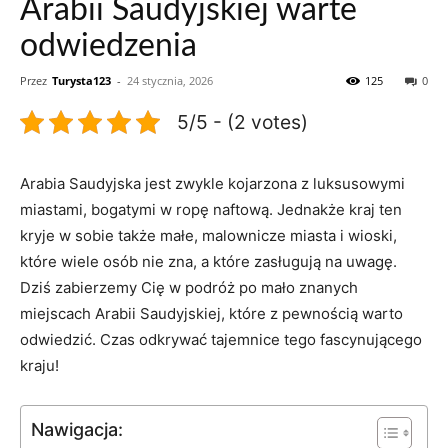
Arabii Saudyjskiej warte
odwiedzenia
Przez
Turysta123
-
24 stycznia, 2026
125
0
5/5 - (2 votes)
Arabia Saudyjska jest zwykle ⁣kojarzona z luksusowymi ​
miastami, bogatymi w ropę naftową.⁤ Jednakże kraj ten
kryje w ⁢sobie także małe, malownicze miasta i wioski,
które wiele osób nie zna, a które zasługują na uwagę.
Dziś zabierzemy Cię w podróż po mało znanych
‍miejscach ⁣Arabii Saudyjskiej, które z pewnością warto
odwiedzić. ‌Czas odkrywać tajemnice tego fascynującego
kraju!
Nawigacja: