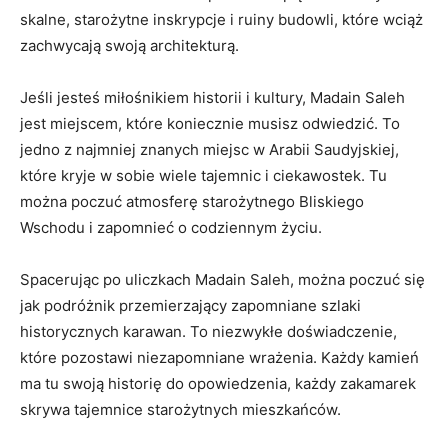
skalne, starożytne inskrypcje i ruiny budowli, ‌które wciąż
zachwycają swoją architekturą.
Jeśli​ jesteś miłośnikiem historii‍ i kultury, Madain⁣ Saleh
jest​ miejscem, które koniecznie musisz odwiedzić. To
‌jedno z najmniej znanych miejsc w Arabii ⁢Saudyjskiej,​
które ​kryje‌ w sobie wiele tajemnic‍ i ciekawostek. ⁢Tu
można poczuć atmosferę starożytnego Bliskiego
Wschodu i ⁤zapomnieć o codziennym ⁣życiu.
Spacerując po uliczkach Madain Saleh, ‍można poczuć się
jak podróżnik przemierzający zapomniane szlaki​
historycznych karawan. To niezwykłe doświadczenie,
które pozostawi niezapomniane wrażenia. Każdy ‌kamień
ma tu⁣ swoją historię do opowiedzenia, każdy zakamarek ​
skrywa tajemnice starożytnych​ mieszkańców.