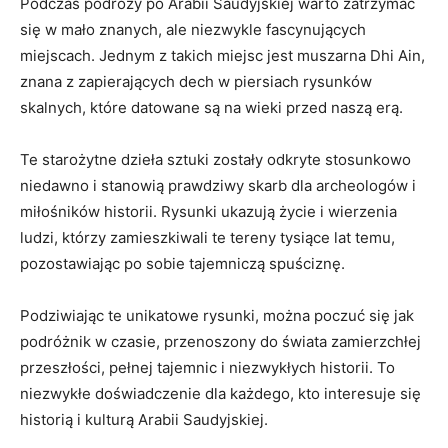
Podczas podróży po Arabii Saudyjskiej warto zatrzymać
się w mało ⁢znanych, ale​ niezwykle fascynujących
miejscach. Jednym z takich ‍miejsc jest muszarna Dhi Ain,
znana z zapierających dech w piersiach rysunków
skalnych, które datowane‌ są na ⁣wieki przed naszą erą.
Te starożytne dzieła sztuki zostały​ odkryte stosunkowo
niedawno i stanowią prawdziwy skarb dla archeologów i
miłośników historii.⁣ Rysunki ukazują życie i wierzenia
ludzi, ⁣którzy ​zamieszkiwali te tereny tysiące lat‍ temu,
pozostawiając po sobie tajemniczą spuściznę.
Podziwiając te ⁤unikatowe ‍rysunki, można poczuć się jak
podróżnik⁢ w​ czasie, przenoszony do świata zamierzchłej
przeszłości, pełnej tajemnic⁤ i niezwykłych historii. To
niezwykłe doświadczenie dla każdego, kto interesuje się
historią i kulturą Arabii ⁣Saudyjskiej.