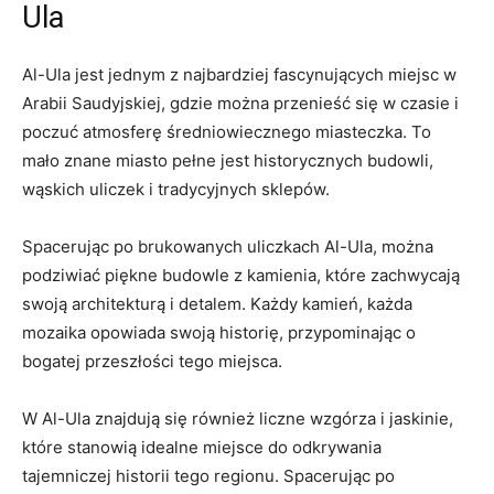
Ula
Al-Ula jest jednym z najbardziej fascynujących miejsc‌ w
Arabii ‌Saudyjskiej, gdzie‍ można przenieść się w czasie i
poczuć⁣ atmosferę średniowiecznego ⁢miasteczka. To
mało znane miasto‍ pełne jest historycznych budowli,‍
wąskich uliczek i tradycyjnych sklepów.
Spacerując po brukowanych uliczkach Al-Ula, ⁣można
podziwiać piękne budowle ⁢z kamienia, które zachwycają
swoją architekturą​ i detalem. Każdy kamień, każda
mozaika opowiada ​swoją historię, przypominając o
bogatej przeszłości tego miejsca.
W Al-Ula znajdują się ⁣również liczne ⁣wzgórza i jaskinie,
⁤które stanowią idealne ⁢miejsce ‌do odkrywania⁣
tajemniczej⁣ historii tego regionu. Spacerując po