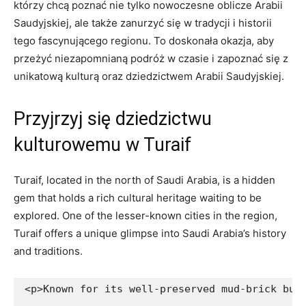
którzy ​chcą poznać nie tylko nowoczesne oblicze Arabii
Saudyjskiej, ale także ‍zanurzyć się w tradycji i historii
tego fascynującego ⁢regionu. To doskonała okazja, ⁢aby
przeżyć niezapomnianą ‌podróż w ⁤czasie i zapoznać się‌ z
unikatową kulturą oraz dziedzictwem ⁣Arabii Saudyjskiej.
Przyjrzyj się dziedzictwu
kulturowemu w Turaif
Turaif, ‍located in ‌the north of Saudi Arabia, is ‌a‍ hidden
gem that holds a rich cultural heritage waiting to be
explored. One⁢ of the lesser-known cities in⁤ the region,⁢
Turaif offers ⁤a ‌unique glimpse into ‌Saudi Arabia’s history‍
and traditions.
<p>Known for its well-preserved mud-brick bui