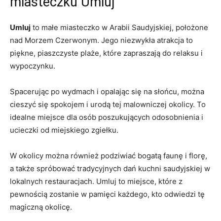
miasteczku Umluj
Umluj
‌to małe miasteczko ⁢w Arabii Saudyjskiej, położone
nad Morzem Czerwonym. Jego niezwykła atrakcja to
piękne, piaszczyste ‌plaże, ‌które zapraszają do relaksu i‍
wypoczynku.
Spacerując po wydmach i opalając się na słońcu, ⁤można
cieszyć‌ się spokojem ‌i urodą tej malowniczej okolicy. To
idealne miejsce ​dla osób poszukujących odosobnienia i⁢
ucieczki od miejskiego zgiełku.
W okolicy można również podziwiać bogatą faunę‍ i florę,
a także spróbować tradycyjnych dań kuchni saudyjskiej w
lokalnych restauracjach. Umluj to ⁢miejsce, które z
pewnością zostanie w pamięci każdego, kto odwiedzi tę
magiczną okolicę.