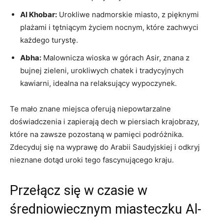
Al Khobar:
Urokliwe⁣ nadmorskie miasto, z pięknymi
plażami i tętniącym życiem‍ nocnym, które zachwyci
każdego turystę.
Abha:
Malownicza wioska w górach⁣ Asir, znana​ z⁢
bujnej zieleni, urokliwych chatek i tradycyjnych
kawiarni, idealna na relaksujący wypoczynek.
Te mało znane miejsca oferują ‍niepowtarzalne
doświadczenia i zapierają dech w​ piersiach ⁣krajobrazy,
które na zawsze⁢ pozostaną w⁢ pamięci podróżnika.
Zdecyduj się na wyprawę do Arabii Saudyjskiej i‍ odkryj
nieznane‍ dotąd uroki tego fascynującego kraju.
Przełącz się w czasie ⁣w
średniowiecznym miasteczku Al-