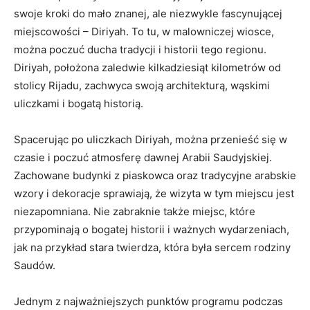
swoje kroki do mało znanej, ale niezwykle fascynującej
miejscowości – Diriyah. To tu, w malowniczej wiosce,
można poczuć ducha tradycji i historii ‌tego regionu.
Diriyah, położona zaledwie kilkadziesiąt kilometrów od
stolicy Rijadu, zachwyca swoją architekturą, wąskimi
uliczkami i bogatą historią.
Spacerując po uliczkach Diriyah, można przenieść się w
czasie​ i​ poczuć ⁣atmosferę dawnej Arabii Saudyjskiej.
Zachowane⁤ budynki z ⁤piaskowca oraz tradycyjne arabskie
wzory i dekoracje ⁢sprawiają, że wizyta w tym miejscu jest
⁤niezapomniana. Nie zabraknie także miejsc, które
przypominają‍ o bogatej historii i ważnych‍ wydarzeniach,
jak⁤ na⁣ przykład stara twierdza, która była sercem rodziny
Saudów.
Jednym z najważniejszych punktów programu podczas