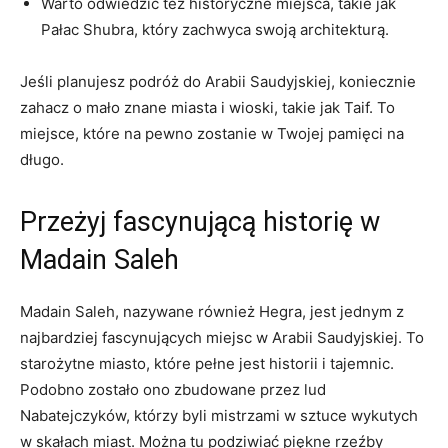
Warto odwiedzić też historyczne miejsca, takie jak
Pałac Shubra, który zachwyca ⁢swoją architekturą.
Jeśli planujesz ⁤podróż do Arabii⁢ Saudyjskiej, koniecznie
zahacz o mało znane miasta​ i wioski, takie jak Taif. To
miejsce, które na ​pewno zostanie w Twojej pamięci na
długo.
Przeżyj fascynującą historię w
Madain Saleh
Madain Saleh,⁢ nazywane również Hegra, jest jednym z
najbardziej fascynujących miejsc​ w Arabii Saudyjskiej. ​To
starożytne miasto, które ​pełne jest historii i tajemnic.
Podobno zostało ono zbudowane ⁣przez lud
Nabatejczyków, którzy byli mistrzami w sztuce wykutych
w skałach ⁢miast. Można tu ‍podziwiać piękne rzeźby