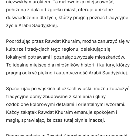
niezwykłym urokiem. Ta malownicza miejscowość,
położona z dala ‌od zgiełku miast, oferuje unikalne​
doświadczenie dla tych, którzy ‍pragną poznać⁣ tradycyjne
życie Arabii Saudyjskiej.
Podróżując przez Rawdat Khuraim, można⁢ zanurzyć się w
kulturze i tradycjach tego regionu, delektując się
lokalnymi potrawami i poznając zwyczaje mieszkańców.
To idealne miejsce dla miłośników historii i kultury, którzy
pragną odkryć piękno i autentyczność Arabii Saudyjskiej.
Spacerując po ‌wąskich​ uliczkach wioski, można zobaczyć
tradycyjne domy zbudowane z ⁣kamienia ⁢i gliny,
ozdobione kolorowymi detalami i orientalnymi wzorami.
Każdy zakątek Rawdat Khuraim emanuje spokojem i
magią, sprawiając, że czas tutaj płynie inaczej.
Podczas pobytu w Rawdat Khuraim nie można przegapić