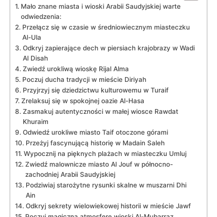
Mało znane miasta i wioski Arabii Saudyjskiej warte
odwiedzenia:
Przełącz się w czasie ⁣w średniowiecznym miasteczku
Al-Ula
Odkryj zapierające dech w piersiach krajobrazy w Wadi
Al Disah
Zwiedź urokliwą wioskę Rijal Alma
Poczuj ducha tradycji w mieście Diriyah
Przyjrzyj się dziedzictwu kulturowemu w Turaif
Zrelaksuj się w spokojnej oazie Al-Hasa
Zasmakuj autentyczności w ⁤małej ‍wiosce Rawdat
Khuraim
Odwiedź urokliwe miasto Taif otoczone górami
Przeżyj fascynującą historię w Madain Saleh
Wypocznij na pięknych plażach w miasteczku Umluj
Zwiedź malownicze miasto Al Jouf w ⁤północno-
zachodniej Arabii Saudyjskiej
Podziwiaj starożytne rysunki skalne w muszarni Dhi
Ain
Odkryj sekrety wielowiekowej historii w⁤ mieście​ Jawf
Poczuj magiczną atmosferę wioski Al-Mubarraz