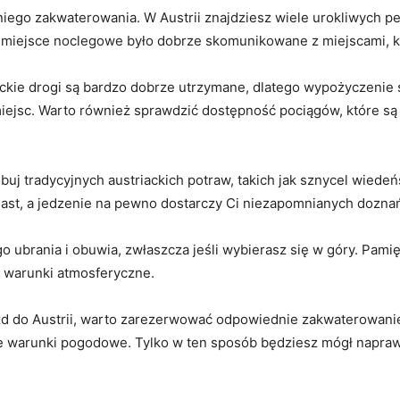
niego zakwaterowania. W Austrii znajdziesz wiele urokliwych‌ pe
 miejsce noclegowe⁢ było dobrze ‍skomunikowane z ⁤miejscami, k
iackie drogi ⁢są⁢ bardzo dobrze utrzymane, dlatego wypożycze
 ⁣miejsc. Warto również sprawdzić dostępność ‍pociągów, które 
j tradycyjnych austriackich ⁣potraw, takich jak sznycel ⁤wiedeńsk
miast, ⁤a jedzenie ‌na pewno dostarczy Ci niezapomnianych⁤ dozna
ubrania i obuwia,⁤ zwłaszcza jeśli wybierasz się w góry. ⁤Pamię
e warunki atmosferyczne.
zd do Austrii, warto zarezerwować⁢ odpowiednie zakwaterowanie,
 warunki pogodowe. ⁣Tylko w ten sposób będziesz⁤ mógł naprawd