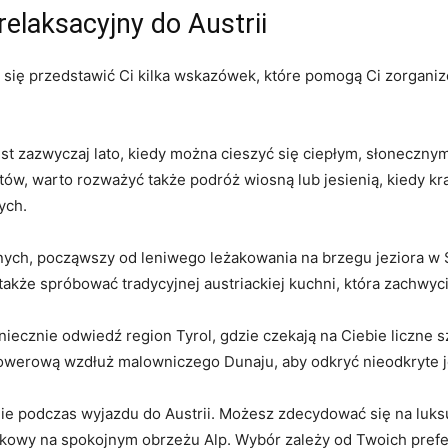
⁤relaksacyjny do Austrii
am ⁣się⁤ przedstawić ‌Ci kilka wskazówek, które⁣ pomogą Ci zorg
est zazwyczaj lato, kiedy można cieszyć się ciepłym, słonecznym
tów, warto rozważyć ‌także ‍podróż‌ wiosną⁢ lub jesienią, ‍kiedy ⁤k
ych.
nych, począwszy ‌od leniwego​ leżakowania na brzegu jeziora‍ w 
j także spróbować tradycyjnej ⁣austriackiej kuchni, która⁤ zach
niecznie odwiedź region⁢ Tyrol, gdzie czekają na Ciebie liczne sz
owerową wzdłuż malowniczego Dunaju, aby odkryć ‍nieodkryte je
ie podczas wyjazdu do Austrii. Możesz zdecydować się na⁢ luks
kowy na spokojnym obrzeżu Alp. Wybór⁤ zależy od ⁣Twoich prefer