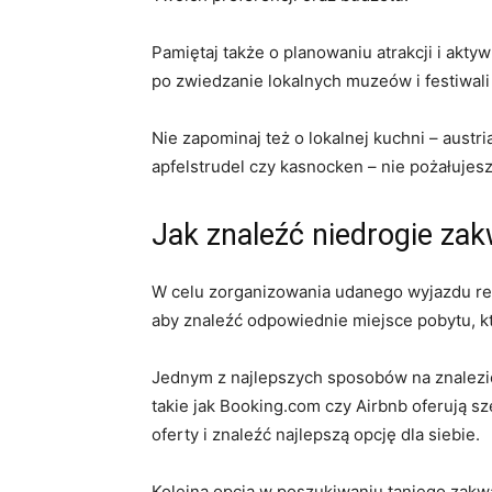
Pamiętaj także o planowaniu ‌atrakcji i akt
po zwiedzanie ⁤lokalnych muzeów i festiwali
Nie ‍zapominaj ⁤też o lokalnej ​kuchni – aust
apfelstrudel czy kasnocken – nie pożałujesz
Jak znaleźć‍ niedrogie⁢ zak
W celu zorganizowania‍ udanego wyjazdu rela
aby znaleźć odpowiednie miejsce pobytu, kt
Jednym ‌z najlepszych sposobów na znalezien
takie jak​ Booking.com ‌czy Airbnb‌ oferują 
oferty i znaleźć najlepszą opcję⁣ dla‌ siebie.
Kolejną opcją w ‌poszukiwaniu taniego zakwate