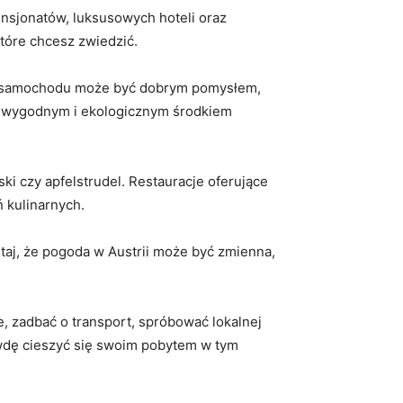
nsjonatów, luksusowych hoteli⁢ oraz
tóre chcesz ⁢zwiedzić.
nie⁣ samochodu może być dobrym pomysłem,
są wygodnym i⁢ ekologicznym środkiem
i ⁣czy⁢ apfelstrudel. Restauracje oferujące
ń kulinarnych.
taj, że pogoda w Austrii ‌może być zmienna,
 zadbać ‍o transport, spróbować ​lokalnej
ę ‌cieszyć ⁤się swoim ⁤pobytem w tym