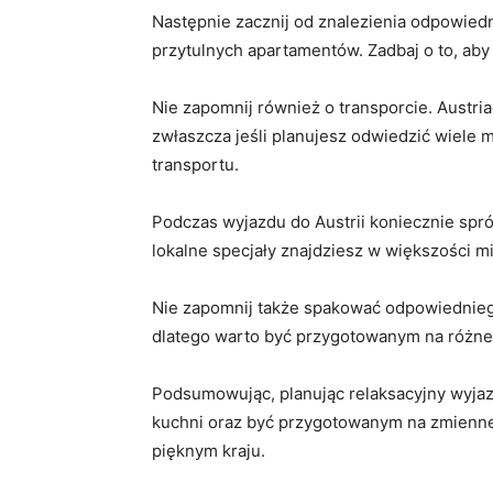
Następnie ⁣zacznij od znalezienia odpowied
⁤przytulnych apartamentów. Zadbaj o to, aby
Nie zapomnij również o transporcie. Austr
zwłaszcza jeśli planujesz odwiedzić‍ wiele
transportu.
Podczas wyjazdu do Austrii koniecznie spróbu
⁤lokalne specjały znajdziesz ⁢w większości ⁣
Nie ⁤zapomnij także spakować odpowiedniego 
dlatego⁤ warto ⁢być⁤ przygotowanym na różn
Podsumowując, ‌planując relaksacyjny ‍wyja
‍kuchni oraz być przygotowanym na zmienne
pięknym ⁢kraju.