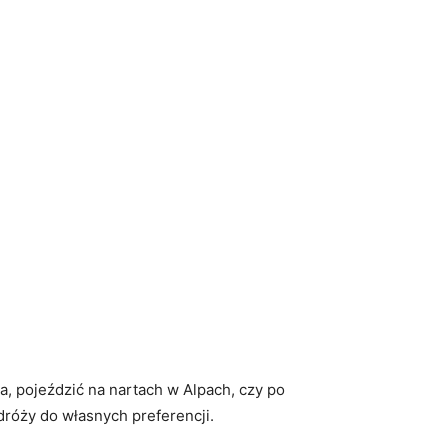
 pojeździć na nartach ‌w⁣ Alpach,⁤ czy po⁢
dróży do ‍własnych preferencji.