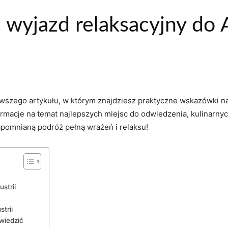
 wyjazd relaksacyjny do A
wszego artykułu, w którym znajdziesz praktyczne wskazówki na
ormacje na ⁢temat najlepszych⁢ miejsc⁣ do odwiedzenia,‍ kulinarnych 
zapomnianą podróż pełną wrażeń i relaksu!
strii
strii
dwiedzić