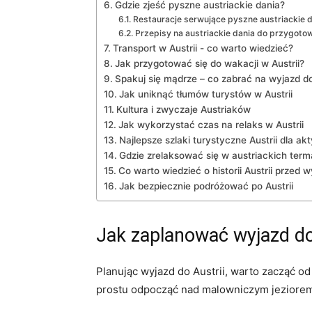
Gdzie zjeść pyszne austriackie dania?
Restauracje ‍serwujące pyszne austriackie 
Przepisy na austriackie dania do ‌przygotow
Transport w⁤ Austrii -​ co ‍warto wiedzieć?
Jak przygotować ‌się do ⁣wakacji ⁤w Austrii?
Spakuj się​ mądrze‌ – co zabrać na wyjazd​ do 
Jak uniknąć tłumów ‌turystów w Austrii
Kultura ⁢i zwyczaje Austriaków
Jak wykorzystać czas ​na relaks w Austrii
Najlepsze szlaki turystyczne Austrii dla a
Gdzie zrelaksować się w austriackich ter
Co warto wiedzieć o historii Austrii przed 
Jak bezpiecznie​ podróżować po Austrii
Jak‌ zaplanować wyjazd‌ do
Planując‍ wyjazd do Austrii, warto zacząć ‌o
prostu ⁣odpocząć nad⁤ malowniczym jeziorem? 