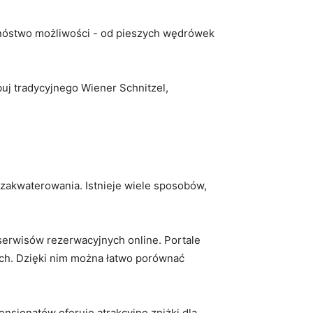
⁢ mnóstwo możliwości ⁢- od pieszych wędrówek
uj tradycyjnego‌ Wiener‌ Schnitzel,⁤
 ⁢zakwaterowania. Istnieje wiele sposobów,
 serwisów rezerwacyjnych⁣ online. Portale
jach. ‍Dzięki nim można łatwo porównać
pensjonatów oferuje atrakcyjne ‍zniżki dla