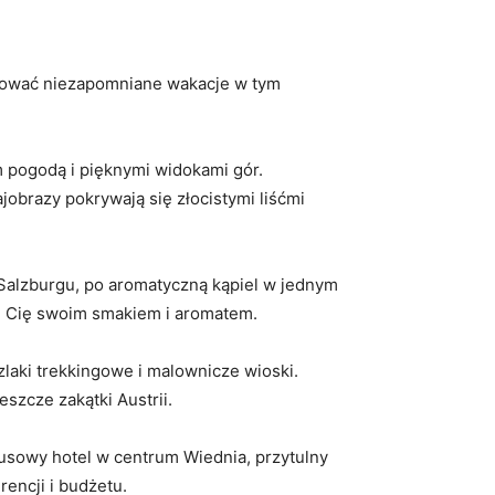
anizować niezapomniane wakacje w tym
 pogodą i pięknymi widokami‌ gór.
rajobrazy pokrywają​ się złocistymi liśćmi
⁣Salzburgu,‌ po aromatyczną kąpiel w​ jednym
wyci Cię swoim smakiem i aromatem.
laki trekkingowe i ​malownicze ⁢wioski.‍
szcze zakątki Austrii.
usowy hotel w centrum Wiednia, przytulny
encji i ⁢budżetu.