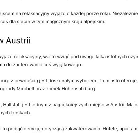
scem na ⁣relaksacyjny‌ wyjazd o‍ każdej porze roku. Niezależnie 
coś dla ‌siebie‌ w tym magicznym kraju alpejskim.
w ‌Austrii
wyjazd⁣ relaksacyjny, warto wziąć pod ​uwagę kilka istotnych czyn
i ma‌ do zaoferowania ⁢coś wyjątkowego.
zburg z pewnością jest doskonałym wyborem. To miasto oferuje nie
⁣ ogrody Mirabell ‌oraz ⁣zamek ⁢Hohensalzburg.
rem, Hallstatt jest ⁤jednym z najpiękniejszych miejsc w ⁣Austrii. Ma
nych troskach.
arto ⁤podjąć decyzję dotyczącą ‌zakwaterowania. Hotele, apartame