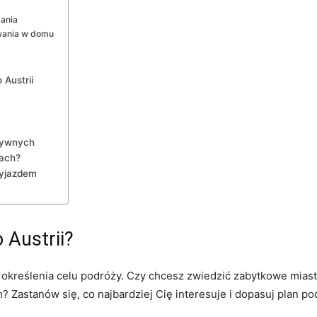
dania
ania ‌w ​domu
​Austrii
ktywnych
mach?
wyjazdem
 Austrii?
d określenia celu podróży. Czy chcesz⁤ zwiedzić zabytkowe miasta,
Zastanów się, co najbardziej ‌Cię interesuje ⁤i dopasuj plan‌ po