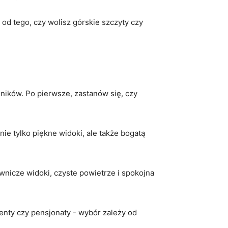
od tego,‌ czy ⁤wolisz górskie szczyty czy
ników. Po pierwsze,‌ zastanów się, ⁤czy⁣
 ​tylko​ piękne widoki, ale ⁤także bogatą
lownicze widoki, ‌czyste powietrze ​i spokojna
nty czy pensjonaty -‍ wybór zależy ⁤od​