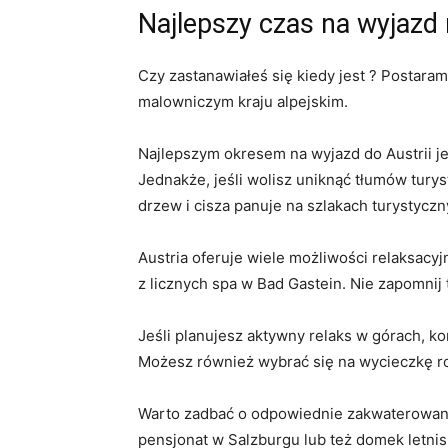
Najlepszy ‍czas na wyjazd 
Czy zastanawiałeś się‍ kiedy jest ‍? Postar
malowniczym kraju alpejskim.
Najlepszym okresem⁢ na wyjazd do Austrii j
Jednakże, jeśli wolisz⁢ uniknąć⁣ tłumów⁣ turys
drzew i ‍cisza panuje‌ na szlakach turystyczn
Austria oferuje wiele możliwości relaksacyj
z‌ licznych spa w⁣ Bad Gastein. Nie ‍zapomni
Jeśli planujesz‌ aktywny relaks w górach,⁢ ko
Możesz również wybrać​ się na ‌wycieczkę r
Warto ⁣zadbać ‌o odpowiednie zakwaterowan
pensjonat w ‌Salzburgu lub też domek letnis