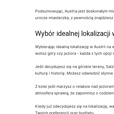
Podsumowując, Austria ⁤jest ⁢doskonałym miej
urocze ​miasteczka, ⁣z pewnością znajdziesz 
Wybór‍ idealnej‌ lokalizacji⁢ 
Wybierając idealną lokalizację w ⁢Austrii na 
wolisz góry czy jeziora -‌ każda z tych opcj
Jeśli decydujesz się na górskie tereny, Sal
kulturę‌ i historię. Możesz odwiedzić słynne
Z kolei‍ jeśli ‌marzysz o‌ relaksie nad ⁤jezio
atmosfera sprawią, że zapomnisz o ​codzien
Kiedy już zdecydujesz się na lokalizację, ⁤w
Twoich preferencji oraz budżetu.