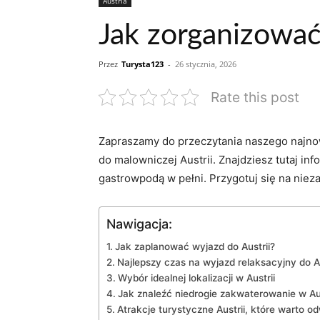
Austria
Jak zorganizować
Przez
Turysta123
-
26 stycznia, 2026
Rate this post
Zapraszamy‌ do przeczytania naszego najno
do malowniczej‌ Austrii. Znajdziesz ⁤tutaj inf
gastrowpodą w pełni. Przygotuj​ się na nie
Nawigacja:
Jak‌ zaplanować wyjazd‌ do Austrii?
Najlepszy ‍czas na wyjazd ⁤relaksacyjny do Au
Wybór‍ idealnej‌ lokalizacji⁢ w ‌Austrii
Jak znaleźć‍ niedrogie⁢ zakwaterowanie ‌w‍ Au
Atrakcje turystyczne Austrii,⁣ które warto o