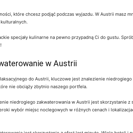
ywności,​ które‍ chcesz ​podjąć podczas wyjazdu. W Austrii masz
 kulturalnych.
riackie specjały​ kulinarne​ na pewno przypadną Ci do gustu. Sprób
!
waterowanie ‌w‍ Austrii
ksacyjnego⁢ do ‍Austrii, ⁣kluczowe jest znalezienie niedrogiego
óre nie obciąży zbytnio naszego portfela.
ie niedrogiego zakwaterowania ⁤w Austrii ​jest⁢ skorzystanie z
​szeroki ⁤wybór miejsc ‌noclegowych w różnych cenach i lokalizac
rowania jest skorzystanie z‌ ofert last⁢ minute. Wiele ⁣hoteli i 