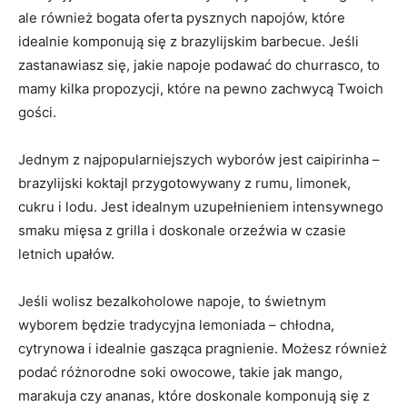
⁣ale również bogata oferta​ pysznych napojów, które
idealnie komponują się z brazylijskim barbecue. Jeśli
zastanawiasz ⁣się, jakie napoje podawać​ do churrasco, to
mamy kilka propozycji, które na pewno zachwycą Twoich
gości.
Jednym z najpopularniejszych wyborów jest caipirinha –
brazylijski ⁣koktajl przygotowywany z‍ rumu, limonek,
‍cukru​ i lodu. Jest ⁣idealnym uzupełnieniem intensywnego
smaku⁢ mięsa z grilla ‌i doskonale orzeźwia w czasie
letnich upałów.
Jeśli⁢ wolisz bezalkoholowe napoje, ‍to⁣ świetnym⁣
wyborem​ będzie tradycyjna lemoniada – chłodna,
cytrynowa i idealnie gasząca pragnienie. Możesz ‌również
podać różnorodne soki owocowe, takie jak mango,
marakuja czy ananas, ‍które doskonale komponują się z