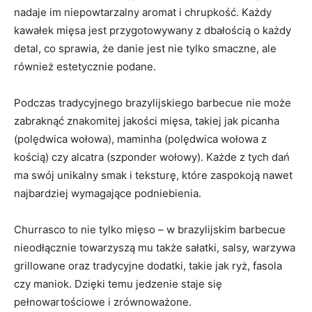
nadaje im niepowtarzalny​ aromat‌ i chrupkość.​ Każdy
⁣kawałek mięsa jest przygotowywany z dbałością o każdy ​
detal, co sprawia, że danie​ jest nie tylko smaczne, ale⁣
również estetycznie podane.
Podczas tradycyjnego brazylijskiego barbecue nie może
zabraknąć ⁣znakomitej jakości mięsa, ⁣takiej jak picanha
(polędwica wołowa), maminha​ (polędwica wołowa‌ z
kością) czy alcatra (szponder wołowy). Każde z tych⁣ dań‌
ma swój unikalny smak i teksturę, ‍które zaspokoją nawet‍
najbardziej wymagające podniebienia.
Churrasco ⁢to nie tylko mięso – w brazylijskim barbecue
nieodłącznie towarzyszą mu także sałatki, salsy, warzywa
grillowane oraz tradycyjne‌ dodatki, takie jak ryż, fasola
czy maniok. Dzięki temu jedzenie⁣ staje się
pełnowartościowe i ‌zrównoważone.