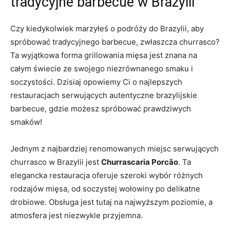
tradycyjne barbecue w Brazylii
Czy kiedykolwiek marzyłeś o podróży do Brazylii, aby
spróbować ‌tradycyjnego barbecue, zwłaszcza churrasco?
Ta wyjątkowa ⁣forma grillowania mięsa jest znana na
całym świecie ze swojego ‌niezrównanego smaku i
soczystości. Dzisiaj​ opowiemy Ci o najlepszych
restauracjach serwujących⁤ autentyczne brazylijskie
barbecue, gdzie możesz‌ spróbować prawdziwych
smaków!
Jednym z ⁣najbardziej renomowanych miejsc serwujących
churrasco ⁣w Brazylii jest
Churrascaria Porcão
. Ta
elegancka restauracja⁣ oferuje szeroki wybór różnych
rodzajów mięsa, od soczystej wołowiny po delikatne
⁣drobiowe. Obsługa jest tutaj na‍ najwyższym‌ poziomie, a
atmosfera jest niezwykle przyjemna.