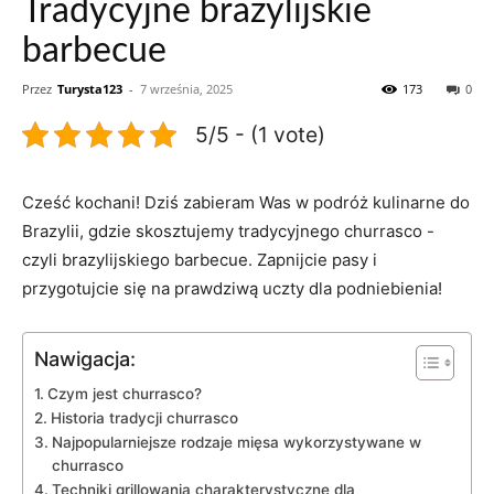
Tradycyjne brazylijskie
barbecue
Przez
Turysta123
-
7 września, 2025
173
0
5/5 - (1 vote)
Cześć kochani! Dziś zabieram Was w podróż‍ kulinarne do
‍Brazylii, gdzie skosztujemy tradycyjnego churrasco -‌
czyli brazylijskiego barbecue. ‍Zapnijcie pasy i‌
przygotujcie się na​ prawdziwą uczty dla podniebienia!
Nawigacja:
Czym ​jest ‍churrasco?
Historia tradycji‌ churrasco
Najpopularniejsze⁣ rodzaje mięsa wykorzystywane w
churrasco
Techniki grillowania charakterystyczne dla