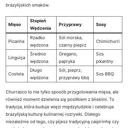
brazylijskich smaków.
Stopień
Mięso
Przyprawy
Sosy
Wędzenia
Rzadko
Sól morska,
Picanha
Chimichurri
wędzona
czarny pieprz
Średnio
Oregano,
Sos
Linguiça
‌wędzona
papryka
‌pikantny
Długo
Sól, pieprz,
Costela
Sos BBQ
wędzona
przyprawy bbq
Churrasco ⁣to nie tylko sposób przygotowania mięsa, ale
również moment dzielenia się posiłkiem z bliskimi. To⁣
tradycja, która⁣ buduje więzi międzyludzkie i celebruje
brazylijską kulturę‌ kulinarnej ⁢rozrywki. Dlatego
niezależnie⁣ od⁢ tego, czy pijesz tradycyjną caipirinhę czy