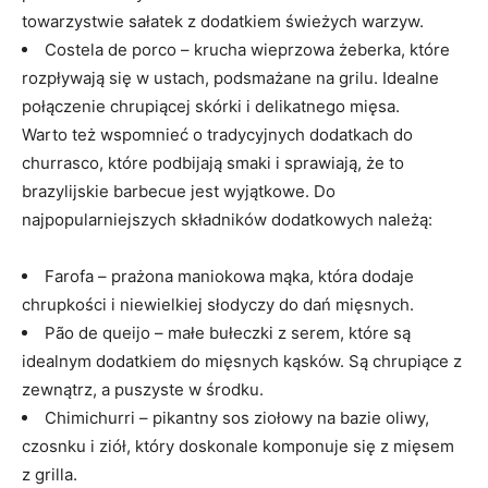
towarzystwie sałatek z dodatkiem świeżych warzyw.
Costela de porco‌ – krucha⁢ wieprzowa żeberka, które
rozpływają⁤ się w ustach, podsmażane na grilu. Idealne
połączenie chrupiącej skórki ‌i ⁤delikatnego mięsa.
Warto też wspomnieć o tradycyjnych⁣ dodatkach do
churrasco, które podbijają‍ smaki i sprawiają, że to
brazylijskie barbecue jest wyjątkowe. Do
najpopularniejszych składników dodatkowych należą:
Farofa – prażona maniokowa mąka, ‌która dodaje
chrupkości i niewielkiej słodyczy do dań mięsnych.
⁤Pão de queijo – małe bułeczki z serem, które są
idealnym dodatkiem do mięsnych kąsków. Są chrupiące z
zewnątrz, a ⁤puszyste w środku.
Chimichurri – pikantny sos ziołowy na bazie oliwy,⁢
czosnku i ziół,‌ który doskonale komponuje się z‌ mięsem
z grilla.