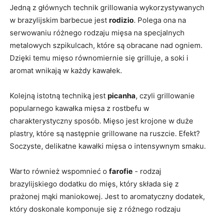
Jedną z głównych technik grillowania wykorzystywanych
w brazylijskim barbecue jest
rodizio
. Polega ⁣ona na
serwowaniu ⁣różnego rodzaju mięsa na specjalnych
metalowych szpikulcach,​ które są ⁣obracane nad ogniem.
Dzięki temu mięso równomiernie się grilluje, a soki i
aromat‌ wnikają w każdy kawałek.
Kolejną istotną techniką jest
picanha
, czyli grillowanie
popularnego kawałka mięsa z rostbefu w
charakterystyczny ⁣sposób. Mięso jest krojone⁢ w duże
plastry, które są ‌następnie grillowane‌ na ruszcie. Efekt?
Soczyste, delikatne kawałki mięsa o intensywnym smaku.
Warto również wspomnieć​ o
farofie
-​ rodzaj
brazylijskiego dodatku do mięs, który składa ⁣się z
prażonej mąki maniokowej. Jest to aromatyczny ​dodatek,
który ‌doskonale komponuje się z różnego rodzaju