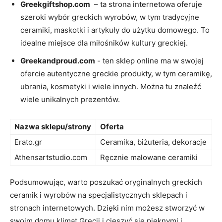
Greekgiftshop.com
⁣ – ta strona internetowa‌ oferuje
szeroki wybór ⁤greckich wyrobów, w tym⁣ tradycyjne​
ceramiki,⁤ maskotki i⁤ artykuły do użytku domowego. To
idealne miejsce ‌dla⁣ miłośników kultury greckiej.
Greekandproud.com
⁤- ten sklep online⁤ ma​ w swojej
ofercie autentyczne greckie ​produkty, w tym ceramikę,
ubrania, kosmetyki ⁤i wiele⁣ innych. Można tu znaleźć
wiele unikalnych prezentów.
Nazwa sklepu/strony
Oferta
Erato.gr
Ceramika, biżuteria, dekoracje
Athensartstudio.com
Ręcznie malowane ceramiki
Podsumowując, warto​ poszukać oryginalnych ⁣greckich
ceramik ⁣i wyrobów na specjalistycznych sklepach i
stronach internetowych. Dzięki‌ nim możesz stworzyć w
swoim⁣ domu klimat Grecji i cieszyć się pięknymi i