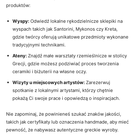
produktów:
Wyspy:
Odwiedź lokalne⁢ rękodzielnicze sklepiki na⁤
wyspach takich jak Santorini, Mykonos czy Kreta,
gdzie⁤ twórcy oferują unikatowe przedmioty wykonane
tradycyjnymi technikami.
Ateny:
Znajdź małe warsztaty rzemieślnicze w stolicy
Grecji, gdzie możesz podziwiać proces tworzenia
ceramiki ⁢i biżuterii na własne ⁢oczy.
Wizyty‍ u miejscowych artystów:
Zarezerwuj
‍spotkanie z​ lokalnymi‌ artystami, którzy chętnie
‌pokażą Ci⁢ swoje ‍prace i ‌opowiedzą o inspiracjach.
Nie zapominaj, że powinieneś szukać znaków ‌jakości,
takich jak certyfikaty lub oznaczenia handmade, ⁤aby mieć
‌pewność, że nabywasz autentyczne greckie⁤ wyroby.