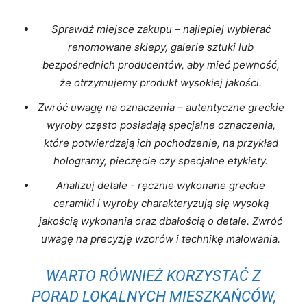
Sprawdź⁢ miejsce zakupu – najlepiej wybierać
⁣renomowane sklepy, galerie sztuki‍ lub
bezpośrednich ⁣producentów, aby mieć pewność,
że otrzymujemy ⁣produkt⁣ wysokiej jakości.
Zwróć uwagę na oznaczenia – autentyczne ‌greckie‌
wyroby ⁣często posiadają⁢ specjalne ​oznaczenia,⁢
które potwierdzają⁣ ich pochodzenie, na przykład
hologramy, pieczęcie czy ‍specjalne etykiety.
Analizuj detale -​ ręcznie wykonane ⁤greckie
ceramiki i wyroby charakteryzują się ⁢wysoką
jakością wykonania oraz dbałością⁣ o ⁤detale. Zwróć‌
uwagę na precyzję ⁤wzorów i technikę malowania.
WARTO RÓWNIEŻ⁢ KORZYSTAĆ‍ Z‍
PORAD LOKALNYCH MIESZKAŃCÓW,