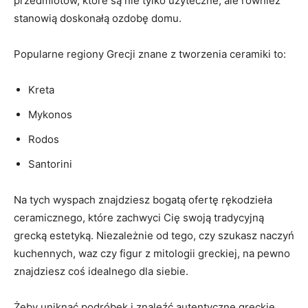
⁤przedmiotów, ⁤które ⁢są nie ⁢tylko⁤ użyteczne, ale ⁤również
stanowią doskonałą ozdobę⁤ domu.
Popularne regiony Grecji znane‌ z ⁤tworzenia ⁣ceramiki to:
Kreta
Mykonos
Rodos
Santorini
Na ⁢tych ‌wyspach znajdziesz bogatą ofertę rękodzieła
ceramicznego,⁣ które zachwyci‍ Cię swoją tradycyjną
grecką estetyką. Niezależnie od tego, czy szukasz naczyń
kuchennych, waz czy figur z mitologii greckiej, na pewno
znajdziesz coś idealnego dla ⁢siebie.
Żeby uniknąć‌ podróbek i znaleźć ‌autentyczne greckie