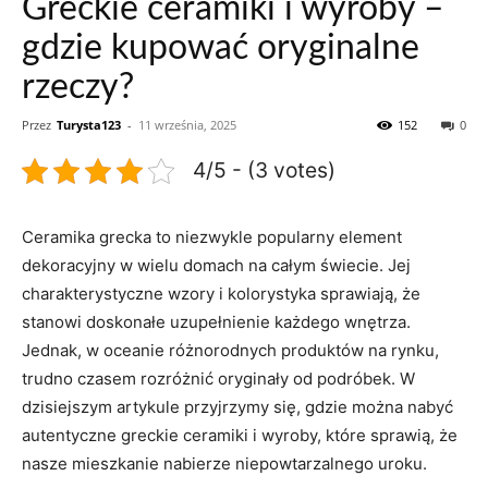
Greckie ceramiki i wyroby –
gdzie kupować oryginalne
rzeczy?
Przez
Turysta123
-
11 września, 2025
152
0
4/5 - (3 votes)
Ceramika ⁤grecka to niezwykle popularny element
dekoracyjny w wielu⁢ domach na całym świecie.⁣ Jej
charakterystyczne wzory i kolorystyka sprawiają,‍ że
stanowi doskonałe uzupełnienie każdego wnętrza.
Jednak, w oceanie różnorodnych ⁤produktów na rynku,
trudno czasem ‌rozróżnić ⁣oryginały ⁢od​ podróbek. W
dzisiejszym artykule przyjrzymy się, gdzie można⁢ nabyć
autentyczne ​greckie⁣ ceramiki‍ i ⁢wyroby, które sprawią, że
nasze‌ mieszkanie nabierze​ niepowtarzalnego uroku.