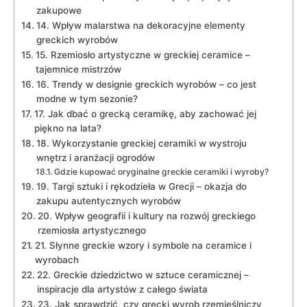
zakupowe
14. Wpływ malarstwa na dekoracyjne​ elementy​
greckich wyrobów
15.‌ Rzemiosło artystyczne w greckiej ceramice –
tajemnice ‌mistrzów
16. Trendy w designie greckich wyrobów – ⁤co jest
⁣modne w tym ‍sezonie?
17. Jak dbać⁤ o grecką⁣ ceramikę,⁤ aby⁤ zachować jej
piękno na lata?
18. Wykorzystanie greckiej ceramiki w wystroju
⁤wnętrz i aranżacji ogrodów
Gdzie kupować oryginalne greckie ceramiki i wyroby?
19. Targi sztuki i rękodzieła w Grecji – okazja do
zakupu autentycznych wyrobów
20. Wpływ⁤ geografii i kultury‌ na rozwój ⁢greckiego
rzemiosła ‌artystycznego
21. Słynne ⁤greckie wzory i‌ symbole na ‌ceramice i⁢
wyrobach
22.⁣ Greckie dziedzictwo w​ sztuce ceramicznej –
inspiracje ⁣dla artystów z‍ całego⁢ świata
23. Jak sprawdzić, czy grecki wyrob ⁤rzemieślniczy