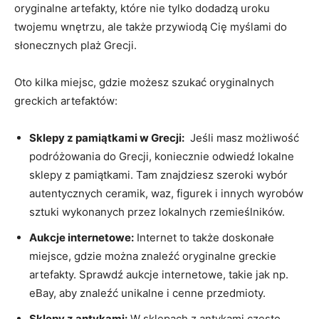
oryginalne artefakty, które nie ⁤tylko dodadzą uroku
twojemu wnętrzu, ale także‍ przywiodą Cię myślami ‍do
słonecznych plaż Grecji.
Oto kilka miejsc, ⁤gdzie możesz‌ szukać oryginalnych
greckich artefaktów:
Sklepy z pamiątkami w Grecji:
‍ Jeśli masz możliwość
podróżowania do Grecji, koniecznie odwiedź ‍lokalne
sklepy z⁤ pamiątkami. Tam ‌znajdziesz szeroki ⁢wybór
⁢autentycznych​ ceramik, waz, figurek i innych wyrobów
sztuki wykonanych przez lokalnych rzemieślników.
Aukcje​ internetowe:
Internet to także doskonałe
miejsce, gdzie można znaleźć oryginalne greckie
artefakty. Sprawdź aukcje internetowe, takie jak np.
⁣eBay,⁢ aby ⁢znaleźć ​unikalne i cenne‍ przedmioty.
Sklepy ‌z⁤ antykami:
W sklepach z antykami często