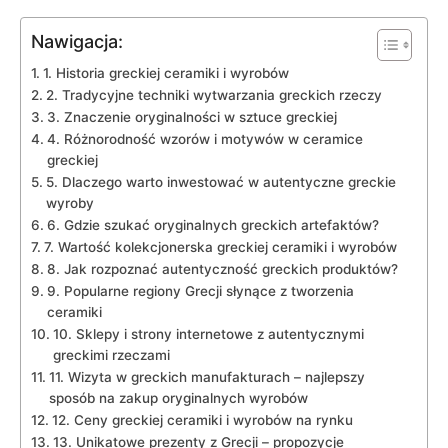
Nawigacja:
1. ⁢Historia greckiej ceramiki i ⁢wyrobów
2. Tradycyjne techniki wytwarzania‌ greckich⁤ rzeczy
3. ⁣Znaczenie‍ oryginalności w sztuce greckiej
4. Różnorodność wzorów i ‌motywów w ceramice
greckiej
5. Dlaczego​ warto inwestować w autentyczne​ greckie
wyroby
6. Gdzie szukać oryginalnych ⁣greckich artefaktów?
7. Wartość ⁤kolekcjonerska greckiej ceramiki i ​wyrobów
8. ​Jak ⁣rozpoznać autentyczność greckich ‌produktów?
9. ⁢Popularne regiony Grecji ⁤słynące z ⁢tworzenia⁢
ceramiki
10. Sklepy i strony internetowe z autentycznymi
greckimi rzeczami
11. Wizyta w greckich ‍manufakturach – najlepszy‌
sposób ⁤na ‍zakup oryginalnych wyrobów
12. Ceny greckiej ceramiki‍ i‌ wyrobów na rynku
13. Unikatowe prezenty z ⁤Grecji – propozycje