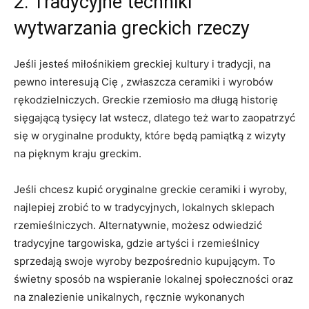
2. Tradycyjne techniki
wytwarzania‌ greckich⁤ rzeczy
Jeśli⁢ jesteś miłośnikiem greckiej ⁤kultury i⁢ tradycji,‌ na⁣
pewno interesują Cię , ⁤zwłaszcza ceramiki i⁢ wyrobów
rękodzielniczych. Greckie rzemiosło ma długą historię
sięgającą‍ tysięcy lat wstecz, dlatego też ⁤warto zaopatrzyć
się w oryginalne‌ produkty, ​które będą‍ pamiątką z wizyty
na pięknym kraju‍ greckim.
Jeśli chcesz‍ kupić‌ oryginalne greckie ceramiki i wyroby, ​
najlepiej⁢ zrobić to w‌ tradycyjnych, lokalnych sklepach
rzemieślniczych.​ Alternatywnie,⁢ możesz odwiedzić
tradycyjne targowiska, gdzie artyści⁣ i rzemieślnicy‍
sprzedają ​swoje wyroby bezpośrednio kupującym. To
świetny sposób na wspieranie​ lokalnej społeczności oraz
na znalezienie unikalnych, ⁢ręcznie wykonanych