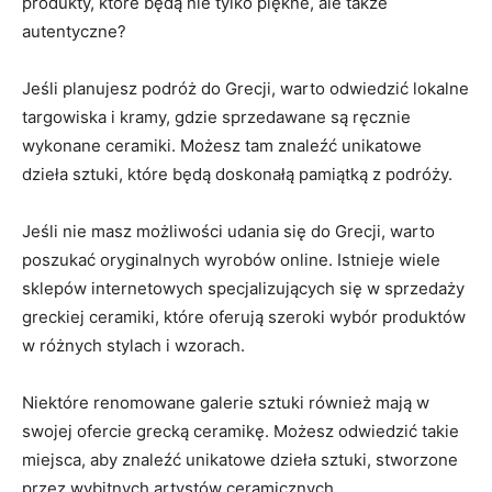
produkty, które będą ⁣nie tylko piękne, ale także
⁢autentyczne?
Jeśli planujesz⁤ podróż do Grecji, warto odwiedzić lokalne
targowiska⁣ i kramy, gdzie sprzedawane są ⁣ręcznie
wykonane ceramiki.‌ Możesz tam znaleźć unikatowe
dzieła sztuki, które będą doskonałą pamiątką z⁣ podróży.
Jeśli nie masz możliwości udania się do Grecji, warto
poszukać oryginalnych​ wyrobów online. Istnieje wiele
sklepów internetowych specjalizujących się w​ sprzedaży
‍greckiej⁣ ceramiki, ‍które ⁤oferują szeroki ⁢wybór produktów
w różnych stylach i wzorach.
Niektóre renomowane galerie ‌sztuki również mają ​w​
swojej ofercie grecką ceramikę.‍ Możesz odwiedzić⁢ takie
⁣miejsca, aby⁢ znaleźć⁢ unikatowe dzieła sztuki, stworzone
przez wybitnych artystów ceramicznych.