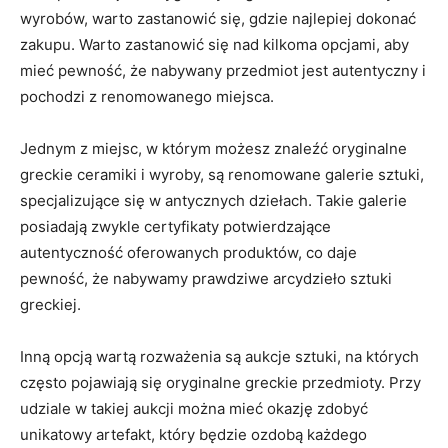
wyrobów,‌ warto zastanowić się, gdzie najlepiej dokonać
zakupu. Warto zastanowić się nad‌ kilkoma opcjami, aby⁤
mieć⁣ pewność, że ​nabywany przedmiot jest autentyczny i
⁣pochodzi z renomowanego ⁤miejsca.
Jednym z miejsc, ​w którym możesz znaleźć oryginalne ​
greckie ceramiki i wyroby, są⁤ renomowane galerie sztuki,
specjalizujące się w⁤ antycznych dziełach. Takie galerie
posiadają zwykle certyfikaty ‍potwierdzające
autentyczność oferowanych produktów, co ​daje​
pewność,⁣ że nabywamy⁢ prawdziwe arcydzieło sztuki
greckiej.
Inną ⁢opcją ⁤wartą rozważenia ⁢są aukcje sztuki, na których
często pojawiają się oryginalne greckie‌ przedmioty.⁣ Przy
udziale w takiej​ aukcji można mieć okazję zdobyć
‍unikatowy artefakt, ⁣który będzie ozdobą każdego