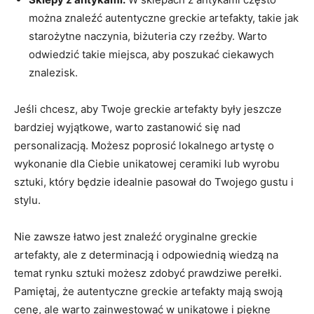
można znaleźć autentyczne⁤ greckie artefakty, takie ‍jak
starożytne naczynia, biżuteria czy rzeźby.⁢ Warto
odwiedzić takie ⁢miejsca, aby poszukać⁣ ciekawych
znalezisk.
Jeśli ⁤chcesz, aby ‌Twoje greckie artefakty ‍były jeszcze
bardziej ⁣wyjątkowe, ⁢warto zastanowić się nad
personalizacją. Możesz poprosić lokalnego artystę o‌
wykonanie⁢ dla Ciebie unikatowej ceramiki lub wyrobu
sztuki, który ​będzie idealnie pasował do Twojego gustu​ i
stylu.
Nie zawsze​ łatwo ​jest znaleźć oryginalne ⁣greckie
artefakty,⁣ ale z determinacją i odpowiednią ​wiedzą na
temat ⁣rynku ‍sztuki możesz zdobyć prawdziwe⁢ perełki.
⁣Pamiętaj, ​że autentyczne​ greckie artefakty mają ‍swoją
cenę, ale warto zainwestować⁣ w unikatowe i ​piękne