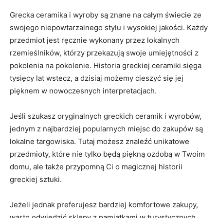
Grecka‌ ceramika i wyroby są znane na całym⁢ świecie ze
swojego‌ niepowtarzalnego stylu⁤ i wysokiej jakości.‍ Każdy
przedmiot jest ręcznie​ wykonany przez lokalnych‌
rzemieślników, którzy‌ przekazują swoje umiejętności z
pokolenia na⁤ pokolenie. Historia greckiej ceramiki sięga
tysięcy lat wstecz, a⁢ dzisiaj możemy ⁣cieszyć się⁣ jej
pięknem w nowoczesnych interpretacjach.
Jeśli szukasz oryginalnych greckich‌ ceramik ⁣i wyrobów,
jednym z⁢ najbardziej ⁢popularnych miejsc do zakupów ⁣są
lokalne targowiska. Tutaj możesz⁢ znaleźć unikatowe
przedmioty, które nie tylko będą piękną ozdobą w Twoim
⁤domu, ale także przypomną Ci o magicznej historii
greckiej sztuki.
Jeżeli jednak preferujesz bardziej komfortowe zakupy,
warto odwiedzić ​sklepy z pamiątkami w turystycznych