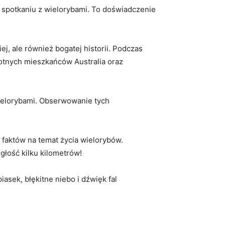
 spotkaniu ‌z wielorybami. To doświadczenie
, ale również bogatej historii. ⁢Podczas ​
otnych‌ mieszkańców Australia oraz
 wielorybami.​ Obserwowanie tych
h ⁢faktów na temat życia wielorybów.
egłość kilku kilometrów!
iasek, ⁢błękitne niebo i dźwięk fal