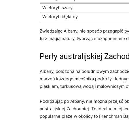
Wieloryb szary
Wieloryb błękitny
Zwiedzając Albany, nie sposób przegapić ​tych
tu z magią⁤ natury, ‌tworząc ⁢niezapomniane d
Perły australijskiej Zachod
Albany, położona na południowym zachodzie Au
marzeń każdego miłośnika podróży. Jednym‌ z 
piaskiem, turkusową wodą⁣ i‌ malowniczym ‌
Podróżując ⁤po⁣ Albany, nie można przejść ob
australijskiej Zachodniej. To ⁤idealne miejsc
popularne plaże‍ w okolicy to Frenchman Bay