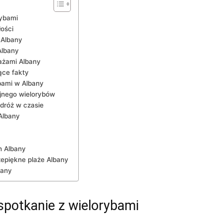
rybami
łości
‌ Albany
Albany
ażami Albany
ące fakty
ami w⁤ Albany
yjnego wielorybów
odróż w czasie
⁣Albany
ch Albany
zepiękne plaże Albany
bany
spotkanie ‍z‍ wielorybami