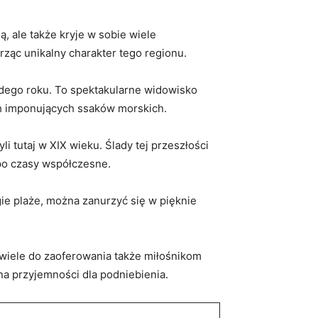
, ale także kryje w sobie​ wiele​
orząc unikalny charakter tego regionu.
ego roku. ⁢To​ spektakularne ‍widowisko
h‍ imponujących ⁤ssaków morskich.
 tutaj w⁢ XIX wieku. Ślady⁢ tej przeszłości
ż po czasy współczesne.
e plaże, można zanurzyć się ⁣w pięknie‍
wiele ⁣do zaoferowania‍ także miłośnikom​
na przyjemności‌ dla podniebienia.