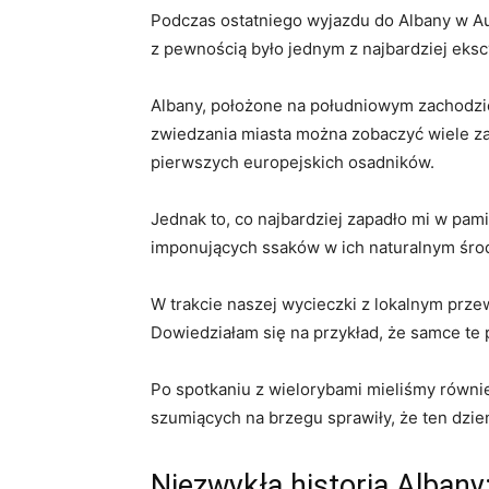
Podczas ostatniego​ wyjazdu​ do Albany ‌w 
​z pewnością było jednym z najbardziej eks
Albany, położone na południowym zachodzie‌ A
zwiedzania miasta⁣ można⁢ zobaczyć wiele z
pierwszych europejskich osadników.
Jednak to, co ‍najbardziej ‍zapadło‍ mi w pa
imponujących ssaków w ich naturalnym śro
W trakcie⁢ naszej ⁢wycieczki z ⁤lokalnym prze
Dowiedziałam się na przykład, że samce ⁤te ⁢
Po spotkaniu⁣ z wielorybami mieliśmy‍ również
szumiących ⁤na brzegu sprawiły, że ten dzień 
Niezwykła historia‌ Albany