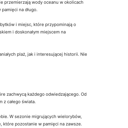
ie przemierzają wody oceanu⁤ w‌ okolicach
⁣ pamięci na długo.
abytków i miejsc, które przypominają‌ o
owiskiem i doskonałym miejscem na‍
ch plaż, ⁢jak i interesującej historii.​ Nie
 które zachwycą każdego odwiedzającego. Od
m⁣ z całego świata.
iebie. W‌ sezonie migrujących wielorybów,
które ‌pozostanie ⁣w pamięci na​ zawsze.