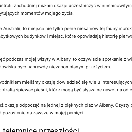
Australii Zachodniej miałam ⁤okazję uczestniczyć w niesamowitym
cytujących momentów mojego‍ życia.
ustralii, to miejsce nie tylko pełne niesamowitej fauny ​morskiej
abytkowych budynków i miejsc, które opowiadają historię pierw
mięć‌ podczas mojej ‍wizyty w Albany, to oczywiście spotkanie z​
dowisku było naprawdę niezapomnianym ⁣przeżyciem.
wodnikiem⁢ mieliśmy ‌okazję ⁣dowiedzieć ‍się ‌wielu interesującyc
potrafią śpiewać pieśni, które mogą być słyszalne⁤ nawet na odl
 okazję odpocząć na⁤ jednej⁢ z pięknych plaż w ‍Albany. ⁢Czysty p
⁣pozostanie na⁢ zawsze ⁣w​ mojej ‌pamięci.
:⁤ tajemnice przeszłości