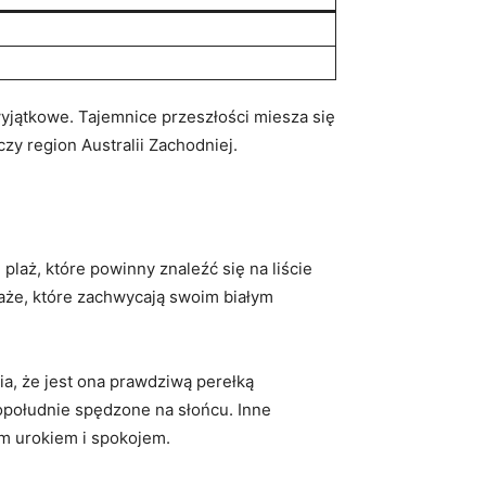
k wyjątkowe.‍ Tajemnice przeszłości miesza się
zy region‌ Australii ‌Zachodniej.
laż, które powinny znaleźć się⁢ na ‍liście
aże, które zachwycają⁤ swoim⁤ białym
ia, że jest ⁢ona prawdziwą perełką
opołudnie spędzone⁤ na​ słońcu. Inne⁣
im urokiem i⁣ spokojem.