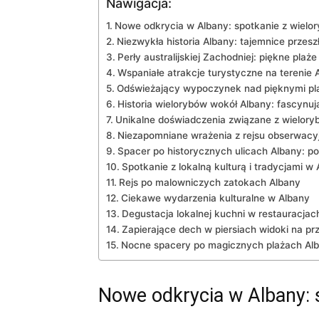
Nawigacja:
Nowe⁣ odkrycia w Albany: ​spotkanie ‍z‍ wielo
Niezwykła historia‌ Albany:⁤ tajemnice przesz
Perły australijskiej Zachodniej: piękne plaże
Wspaniałe atrakcje turystyczne na ⁤terenie 
Odświeżający⁤ wypoczynek ⁢nad pięknymi pl
Historia wielorybów‌ wokół⁣ Albany: fascynuj
Unikalne doświadczenia związane z wieloryb
Niezapomniane ‌wrażenia ​z rejsu obserwac
Spacer po historycznych ulicach ⁤Albany: ​p
Spotkanie z lokalną kulturą⁣ i tradycjami ‌w 
Rejs ⁤po malowniczych zatokach ​Albany
Ciekawe wydarzenia kulturalne ​w Albany
Degustacja ‌lokalnej⁣ kuchni w restauracja
Zapierające dech w piersiach ‍widoki na pr
Nocne spacery po⁢ magicznych plażach‌ Al
Nowe⁣ odkrycia w Albany: ​