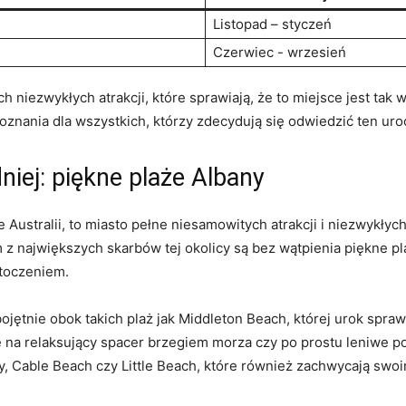
Listopad – ‍styczeń
Czerwiec -⁣ wrzesień
 niezwykłych ‍atrakcji, ⁣które sprawiają, że⁣ to miejsce jest ​ta
oznania dla wszystkich, ⁢którzy zdecydują się ⁤odwiedzić ten uroc
niej: piękne plaże‌ Albany
stralii, to miasto pełne ‌niesamowitych atrakcji i niezwykłych‌ p
największych ⁣skarbów tej⁤ okolicy są bez ‌wątpienia⁣ piękne ‌pl
otoczeniem.
ojętnie obok takich plaż jak​ Middleton Beach, której urok ‍spraw
e ⁤na relaksujący spacer⁣ brzegiem‌ morza czy‌ po prostu leniwe ⁢p
, Cable Beach czy Little ⁤Beach, ⁣które również​ zachwycają swo