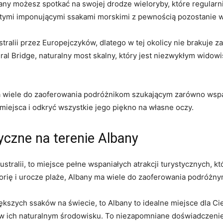
bany możesz spotkać na swojej drodze ‌wieloryby, które regularn
‍tymi ​imponującymi ssakami morskimi z pewnością ⁣pozostanie w
tralii przez⁣ Europejczyków, dlatego ‌w ⁤tej okolicy nie brakuje z
ral‌ Bridge,⁤ naturalny​ most‍ skalny, który ​jest niezwykłym wid
wiele do zaoferowania podróżnikom szukającym ​zarówno wspaniały
iejsca i ⁢odkryć wszystkie jego‌ piękno na‌ własne oczy.
yczne na ⁤terenie Albany
tralii, to miejsce pełne wspaniałych atrakcji turystycznych,
torię ‍i urocze ⁢plaże, Albany ma wiele do zaoferowania ‌podróżny
iększych ssaków na świecie, to​ Albany to idealne miejsce dla C
w​ ich naturalnym środowisku. To niezapomniane doświadczenie, 