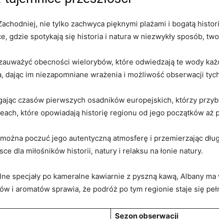
achodniej, nie tylko zachwyca pięknymi‌ plażami i bogatą ‌historią
e, ⁢gdzie spotykają się historia i⁢ natura w niezwykły sposób, tw
 zauważyć obecności wielorybów,⁤ które odwiedzają te wody każd
ta, dając im⁢ niezapomniane wrażenia i możliwość obserwacji tyc
ęgając czasów pierwszych osadników europejskich, którzy⁢ przybyli
each, które​ opowiadają historię ‍regionu ⁢od ​jego początków a
można poczuć jego autentyczną⁣ atmosferę i przemierzając⁢ długi
ce​ dla⁢ miłośników⁣ historii, natury i ⁢relaksu na łonie natury.
lne ⁣specjały po kameralne kawiarnie z pyszną kawą,⁤ Albany ma​ 
w i aromatów sprawia, że podróż po tym⁤ regionie staje się peł
Sezon obserwacji