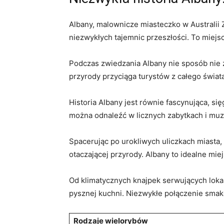
Albany, ​malownicze ⁣miasteczko w Australii Z
niezwykłych tajemnic przeszłości. To‍ miejsc
Podczas zwiedzania ‍Albany nie sposób nie⁤
przyrody ​przyciąga turystów⁤ z całego świa
Historia Albany ⁤jest równie ⁢fascynująca, si
można​ odnaleźć​ w licznych zabytkach i muz
Spacerując po urokliwych uliczkach miasta, 
otaczającej przyrody.⁣ Albany to ‌idealne ⁤miejs
Od‍ klimatycznych​ knajpek serwujących⁣ loka
pysznej kuchni. ⁣Niezwykłe połączenie smakó
Rodzaje wielorybów