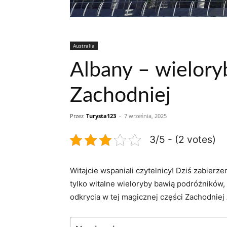
Australia
Albany – wieloryb
Zachodniej
Przez
Turysta123
-
7 września, 2025
3/5 - (2 votes)
Witajcie ‌wspaniali czytelnicy! Dziś⁣ zabierz
tylko ⁣witalne⁢ wieloryby bawią podróżników,
‌odkrycia w‍ tej magicznej​ części ⁣Zachodniej ⁤