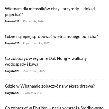
Wietnam dla miłośników ciszy i przyrody – dokąd
pojechać?
Turysta123
-
15 stycznia, 2026
Gdzie najlepiej spróbować wietnamskiego bun cha?
Turysta123
-
11 października, 2025
Co zobaczyć w regionie Dak Nong – wulkany,
wodospady i kawa
Turysta123
-
25 września, 2025
Gdzie w Wietnamie zobaczyć największe drzewa?
Turysta123
-
9 września, 2025
Co zobaczyć w Phu Yen – perła wybrzeża Środkowego